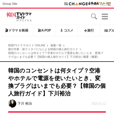
Group Site
🎬
ドラマ & 映画
🎤
K-POP
💄
コスメ
✈️
旅行
🍱
グ
韓国TVドラマガイド ONLINE
連載一覧
旅行作家・旅ライターたちによる韓国の個人旅行ガイド
韓国のコンセントは何タイプ？空港やホテルで電源を使いたいとき、変換プ
ラグはいまでも必要？【韓国の個人旅行ガイド】下川裕治 | 概要（概要）
韓国のコンセントは何タイプ？空港
やホテルで電源を使いたいとき、変
換プラグはいまでも必要？【韓国の個
人旅行ガイド】下川裕治
下川 裕治
2023.6.12