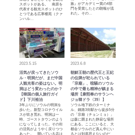
族』がアカデミー賞の4部
スポットがある。 南原を
門を受賞したとの朗報が流
代表する観光スポットのひ
れた。その…
とつである広寒楼苑（クァ
ンハル…
2023.5.15
2023.6.8
活気が戻ってきたソウ
朝鮮王朝の歴代王と王妃
ル・明洞だが、まだ中国
の位牌が祀られている
人観光客の姿はない。明
「宗廟」、喧騒のソウル
洞はどう変わったのか？
の中で最も精神が鎮まる
【韓国の個人旅行ガイ
場所【康熙奉のサランヘ
ド】下川裕治
ジョ韓ドラ〈39〉】
3年ぶりにソウルの明洞を
ソウル地下鉄のターミナ
歩いた。新型コロナウイル
ル、鍾路3街駅から徒歩5分
スが吹き荒れ、明洞は一
の「宗廟（チョンミョ）」
時、ゴーストタウンのよう
は森に囲まれた静寂な場所
になってしまった。その街
にある。ここにいると、大
の活気がようやく戻りつつ
都会ソウルのど真ん中にい
あった。 開いている店は
るとは到底思えないのだ