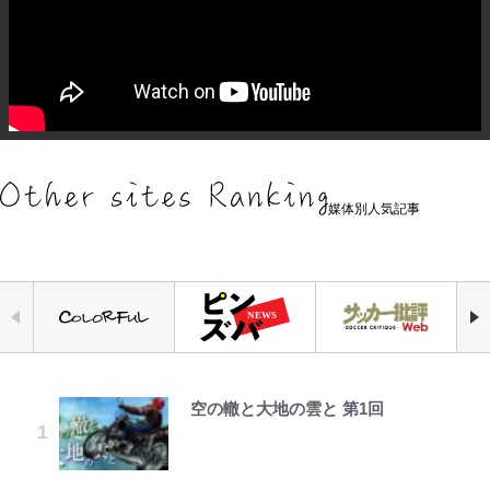
媒体別人気記事
空の轍と大地の雲と 第1回
宮崎麗果、“10キロ減”告白後の背
｢最後の1枚…ワルぃゎ〜｣鈴木優磨
【知ってる？「日本本土四極踏破証
錦織一清の写真集はなぜ私服なの
「自分の絵ごと、このジャンルはそ
公式-ヒロインが来る前に妊娠しま
えびめしの流儀
骨・肋骨くっきりトレ姿に「痩せ過
が激勝翌日に写真12枚投稿→渾身
明書」】広島から本州4島の最南端
か…高級ブランドをやめ等身大の自
ろそろ終わりかな」江口寿史が炎上
した~詰んだはずの悪役令嬢です
ぎてませんか」心配の声も 夫・黒
の“煽りショット”に興奮！｢最後の
へ「ドライブがてら行ってみた」意
分を表現する現在「ちゃんとおじい
を経て樋口毅宏に語ったこと
が、どうやら違うようです~ 第1話
木啓司にはDV巡る逮捕報道
1枚までの壮大なフリ｣｢知念くんの
外な結果！「車中泊レポート」
ちゃんに」