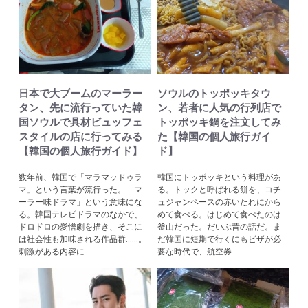
日本で大ブームのマーラー
ソウルのトッポッキタウ
タン、先に流行っていた韓
ン、若者に人気の行列店で
国ソウルで具材ビュッフェ
トッポッキ鍋を注文してみ
スタイルの店に行ってみる
た【韓国の個人旅行ガイ
【韓国の個人旅行ガイド】
ド】
数年前、韓国で「マラマッドゥラ
韓国にトッポッキという料理があ
マ」という言葉が流行った。「マ
る。トックと呼ばれる餅を、コチ
ーラー味ドラマ」という意味にな
ュジャンベースの赤いたれにから
る。韓国テレビドラマのなかで、
めて食べる。はじめて食べたのは
ドロドロの愛憎劇を描き、そこに
釜山だった。だいぶ昔の話だ。ま
は社会性も加味される作品群......。
だ韓国に短期で行くにもビザが必
刺激がある内容に...
要な時代で、航空券...