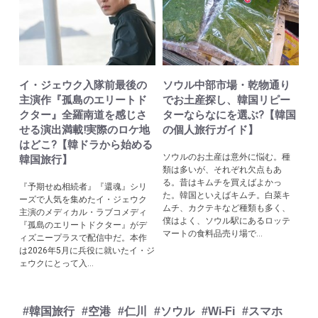
イ・ジェウク入隊前最後の
ソウル中部市場・乾物通り
主演作『孤島のエリートド
でお土産探し、韓国リピー
クター』全羅南道を感じさ
ターならなにを選ぶ?【韓国
せる演出満載!実際のロケ地
の個人旅行ガイド】
はどこ?【韓ドラから始める
ソウルのお土産は意外に悩む。種
韓国旅行】
類は多いが、それぞれ欠点もあ
る。昔はキムチを買えばよかっ
『予期せぬ相続者』『還魂』シリ
た。韓国といえばキムチ。白菜キ
ーズで人気を集めたイ・ジェウク
ムチ、カクテキなど種類も多く、
主演のメディカル・ラブコメディ
僕はよく、ソウル駅にあるロッテ
『孤島のエリートドクター』がデ
マートの食料品売り場で...
ィズニープラスで配信中だ。本作
は2026年5月に兵役に就いたイ・ジ
ェウクにとって入...
#韓国旅行
#空港
#仁川
#ソウル
#Wi-Fi
#スマホ