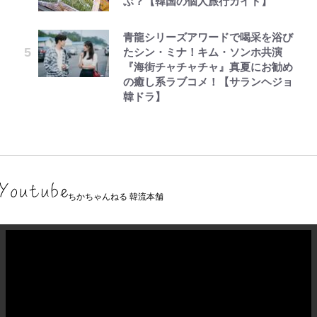
ぶ？【韓国の個人旅行ガイド】
青龍シリーズアワードで喝采を浴び
たシン・ミナ！キム・ソンホ共演
『海街チャチャチャ』真夏にお勧め
の癒し系ラブコメ！【サランヘジョ
韓ドラ】
ちかちゃんねる 韓流本舗