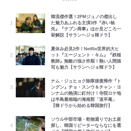
韓流傑作選！2PMジュノの傑出し
た魅力あふれる主演3作『赤い袖
先』『テプン商事』ほか見どころ一
挙解説【サランヘジョ韓ドラ】
夏休み必見2作！Netflix世界的大ヒ
ット『エージェント・キム』『鉄槌
教師』無敵の強さ炸裂！熱い人間描
写も魅力【サランヘジョ韓ドラ】
ナム・ジュヒョク除隊後復帰作『ト
ングン』チョ・スンウ＆チャン・ヨ
ンナムの熱演に釘付け！寺院ロケ地
は半島最南端の海南郡「道卒庵」
【韓ドラから始める韓国旅行】
ソウル中部市場・乾物通りでお土産
探し、韓国リピーターならなにを選