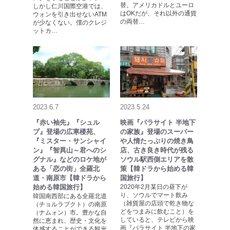
替。アメリカドルとユーロ
しかし仁川国際空港では、
はOKだが、それ以外の通貨
ウォンを引き出せないATM
の両替…
が少なくない。僕のクレジ
ットカ…
2023.6.7
2023.5.24
『赤い袖先』『シュル
映画『パラサイト 半地下
プ』登場の広寒楼苑、
の家族』登場のスーパー
『ミスター・サンシャイ
や人情たっぷりの焼き鳥
ン』『智異山～君へのシ
店、古き良き時代が残る
グナル』などのロケ地が
ソウル駅西側エリアを散
ある「恋の街」全羅北
策【韓ドラから始める韓
道・南原市【韓ドラから
国旅行】
始める韓国旅行】
2020年2月某日の昼下が
り、ソウルでマート飲み
韓国南西部にある全羅北道
（雑貨屋の店頭で乾き物な
（チョルラブクト）の南原
どをつまみに飲むこと）を
（ナムォン）市。豊かな自
していると、テレビから映
然に恵まれ、歴史・文化を
画『パラサイト 半地下の家
体感することができる観光