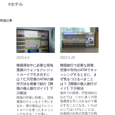
#ホテル
関連記事
2023.6.5
2023.5.29
韓国滞在中に必要な現地
韓国旅行で必要な両替、
通貨のウォンをクレジッ
空港や市内のATMでキャ
トカードで引き出すに
ッシングするときに、ま
は？仁川空港のATMの操
ず気をつけるべきこと
作方法を画像で紹介【韓
は？【韓国の個人旅行ガ
国の個人旅行ガイド】下
イド】下川裕治
川裕治
海外での両替。円安傾向の
なかでは、いかに多くの現
韓国の空港に到着し、現地
地通貨を手に入れるかで腐
通貨のウォンをどう手にす
心することになる。いちば
るか。僕の場合はクレジッ
んしてはいけないことは、
トカードを使ったキャッシ
出発前の日本の空港での両
ングをすることが多い。