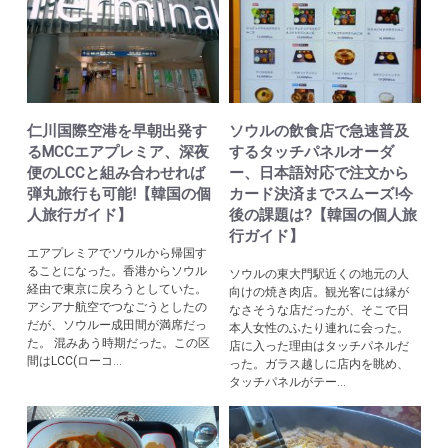
仁川国際空港を早朝出発す
ソウルの飲食店で急速普及
るMCCエアプレミア、深夜
するタッチパネルオーダ
便のLCCと組み合わせれば
ー、日本語対応で注文から
弾丸旅行も可能!【韓国の個
カード決済までスムーズ!今
人旅行ガイド】
後の課題は?【韓国の個人旅
行ガイド】
エアプレミアでソウルから帰国す
ることになった。香港からソウル
ソウルの東大門駅近くの地元の人
経由で東京に戻ろうとしていた。
向けの焼き肉店。観光客には縁が
アシアナ航空でつなごうとしたの
なさそうな店だったが、そこで日
だが、ソウルー成田間が満席だっ
本人女性のふたり連れに会った。
た。 混みあう時期だった。この区
店に入った理由はタッチパネルだ
間はLCC(ローコ...
った。ガラス越しに店内を眺め、
タッチパネルがテー...