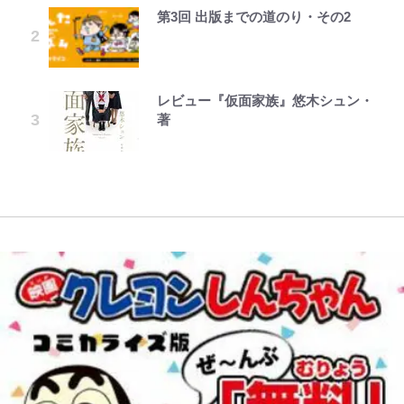
ことどんだけ好きなんよｗ｣
第3回 出版までの道のり・その2
1万円超えも「納得のクオリティ」
公式-聖女じゃないと追放されたの
オラの引越し物語 サボテン大襲撃
千葉雄大、ほっそりイケメン近影に
荒々しい「火山帯」の一端にいるこ
「のりの芝居は観たいと」藤原紀香
『この素晴らしい世界に祝福を！』
で、もふもふ従者(聖獣)とおにぎり
「顔パンパンだったのに」反響 視
｢なんじゃこりゃあああ！｣本田圭
とを体感！ 登頂約10分でも大迫力
が明かす夫・片岡愛之助との関係
10万針以上の密度で再現された“め
を握る 第53話(1)
聴者が想った激変の納得理由
佑の古巣ミラン、漆黒×蛍光レッド
「吾妻小富士」火口を1周する「1
性…互いに一番のお客さんで刺激を
ぐみん刺繍ワークシャツ”にファン
の超絶クールな新サードユニに世界
時間半ハイキング」パノラマ絶景レ
もらう存在
も感動
レビュー『仮面家族』悠木シュン・
公式-おっさん底辺治癒士と愛娘の
でっかい男になりたいゾ
が熱狂｢サードなのにズルい｣｢こり
ポ【福島県福島市】
村上佳菜子、“遠距離結婚”の夫と
著
辺境ライフ ~中年男が回復スキルに
ゃかっけえわ｣
藤原紀香が23年間続けるボランテ
の再会にデレデレ…顔出し公開
『ちいかわ』ダークすぎる「長編シ
覚醒して、英雄へ成り上がる~ 第82
「電気風呂の数は全国一」温泉じゃ
ィア活動の原動力は…「偽善者だ」
「愛が足りない」不満を漏らしてい
リーズ」の恐怖 映画化の「セイレ
話(1)
｢知念さんを煽ってたのと同じ
ないのに大満足！ 上高地帰りに寄
との声も跳ね返す“誰かの役に立ち
た過去も
ーン編」だけじゃない…ライト層な
人？｣鹿島・鈴木優磨、大逆転勝利
りたい「林檎の湯屋 おぶ～」【山
たい”という思い
ら驚嘆必至
後の“超・優等生インタビュー”が
帰り、今日はどこでととのう？
話題！｢試合中とのギャップw｣｢礼
vol.7】
儀正しいイケメンやな」