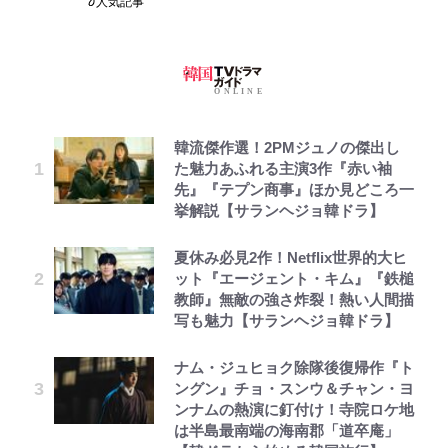
人気記事
韓流傑作選！2PMジュノの傑出し
た魅力あふれる主演3作『赤い袖
先』『テプン商事』ほか見どころ一
挙解説【サランヘジョ韓ドラ】
夏休み必見2作！Netflix世界的大ヒ
ット『エージェント・キム』『鉄槌
教師』無敵の強さ炸裂！熱い人間描
写も魅力【サランヘジョ韓ドラ】
ナム・ジュヒョク除隊後復帰作『ト
ングン』チョ・スンウ＆チャン・ヨ
ンナムの熱演に釘付け！寺院ロケ地
は半島最南端の海南郡「道卒庵」