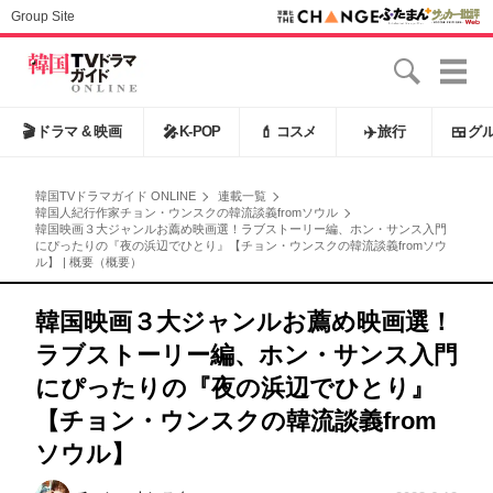
Group Site
🎬
ドラマ & 映画
🎤
K-POP
💄
コスメ
✈️
旅行
🍱
グ
韓国TVドラマガイド ONLINE
連載一覧
韓国人紀行作家チョン・ウンスクの韓流談義fromソウル
韓国映画３大ジャンルお薦め映画選！ラブストーリー編、ホン・サンス入門
にぴったりの『夜の浜辺でひとり』【チョン・ウンスクの韓流談義fromソウ
ル】 | 概要（概要）
韓国映画３大ジャンルお薦め映画選！
ラブストーリー編、ホン・サンス入門
にぴったりの『夜の浜辺でひとり』
【チョン・ウンスクの韓流談義from
ソウル】