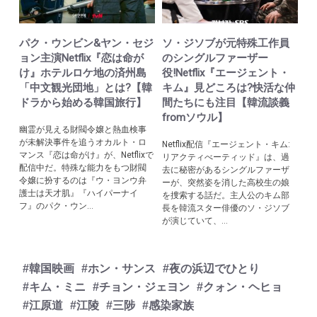
パク・ウンビン&ヤン・セジ
ソ・ジソブが元特殊工作員
ョン主演Netflix『恋は命が
のシングルファーザー
け』ホテルロケ地の済州島
役!Netflix『エージェント・
「中文観光団地」とは?【韓
キム』見どころは?快活な仲
ドラから始める韓国旅行】
間たちにも注目【韓流談義
fromソウル】
幽霊が見える財閥令嬢と熱血検事
が未解決事件を追うオカルト・ロ
Netflix配信『エージェント・キム:
マンス『恋は命がけ』が、Netflixで
リアクティべーティッド』は、過
配信中だ。特殊な能力をもつ財閥
去に秘密があるシングルファーザ
令嬢に扮するのは『ウ・ヨンウ弁
ーが、突然姿を消した高校生の娘
護士は天才肌』『ハイパーナイ
を捜索する話だ。主人公のキム部
フ』のパク・ウン...
長を韓流スター俳優のソ・ジソブ
が演じていて、...
#韓国映画
#ホン・サンス
#夜の浜辺でひとり
#キム・ミニ
#チョン・ジェヨン
#クォン・ヘヒョ
#江原道
#江陵
#三陟
#感染家族