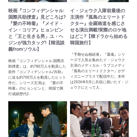
映画『コンフィデンシャル:
イ・ジェウク入隊前最後の
国際共助捜査』見どころは?
主演作『孤島のエリートド
『愛の不時着』『メイド・
クター』全羅南道を感じさ
イン・コリア』ヒョンビン
せる演出満載!実際のロケ地
と「王と生きる男」ユ・ヘ
はどこ?【韓ドラから始める
ジンが強力タッグ!【韓流談
韓国旅行】
義fromソウル】
『予期せぬ相続者』『還魂』シリ
ーズで人気を集めたイ・ジェウク
映画『コンフィデンシャル:国際共
主演のメディカル・ラブコメディ
助捜査』は、約780万人を動員した
『孤島のエリートドクター』がデ
前作『コンフィデンシャル/共助』
ィズニープラスで配信中だ。本作
に迫る約700万人を動員したヒット
は2026年5月に兵役に就いたイ・ジ
作だ。シリーズ主演は、『愛の不
ェウクにとって入...
時着』のヒョンビンと、韓国で興
行成績歴代2...