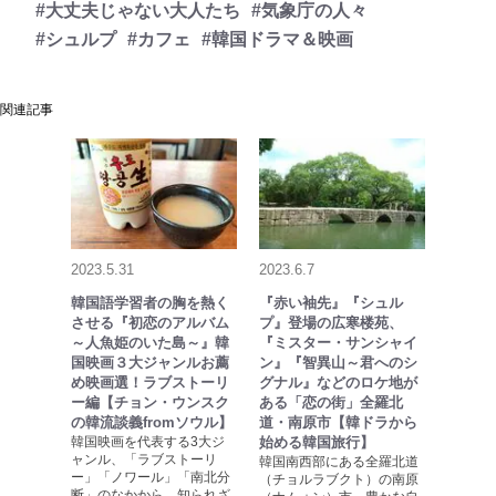
#大丈夫じゃない大人たち
#気象庁の人々
#シュルプ
#カフェ
#韓国ドラマ＆映画
関連記事
2023.5.31
2023.6.7
韓国語学習者の胸を熱く
『赤い袖先』『シュル
させる『初恋のアルバム
プ』登場の広寒楼苑、
～人魚姫のいた島～』韓
『ミスター・サンシャイ
国映画３大ジャンルお薦
ン』『智異山～君へのシ
め映画選！ラブストーリ
グナル』などのロケ地が
ー編【チョン・ウンスク
ある「恋の街」全羅北
の韓流談義fromソウル】
道・南原市【韓ドラから
韓国映画を代表する3大ジ
始める韓国旅行】
ャンル、「ラブストーリ
韓国南西部にある全羅北道
ー」「ノワール」「南北分
（チョルラブクト）の南原
断」のなかから、知られざ