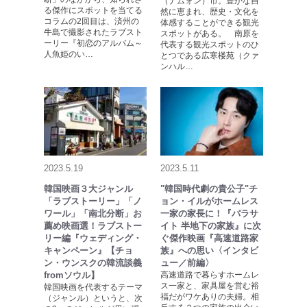
（ナムォン）市。豊かな自
る傑作にスポットを当てる
然に恵まれ、歴史・文化を
コラムの2回目は、済州の
体感することができる観光
牛島で撮影されたラブスト
スポットがある。 南原を
ーリー『初恋のアルバム～
代表する観光スポットのひ
人魚姫のい…
とつである広寒楼苑（クァ
ンハル…
2023.5.19
2023.5.11
韓国映画３大ジャンル
"韓国時代劇の貴公子"チ
「ラブストーリー」「ノ
ョン・イルがホームレス
ワール」「南北分断」お
一家の家長に！『パラサ
薦め映画選！ラブストー
イト 半地下の家族』に次
リー編『ウェディング・
ぐ傑作映画『高速道路家
キャンペーン』【チョ
族』への思い〈インタビ
ン・ウンスクの韓流談義
ュー／前編〉
fromソウル】
高速道路で暮らすホームレ
ス一家と、家具屋を営む裕
韓国映画を代表するテーマ
福だがワケありの夫婦。相
（ジャンル）というと、次