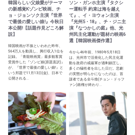
韓国らしい父娘愛がテーマ
ソン・ガンホ主演『タクシ
の新感覚Kゾンビ映画、チ
ー運転手 約束は海を越え
ョ・ジョンソク主演『世界
て』、イ・ヨウォン主演
で最後の愛しい娘!』今秋日
『光州5・18』、チ・ジニ主
本公開!【話題作見どころ解
演『なつかしの庭』他、光
説】
州民主化運動が題材の映画6
選【韓国映画傑作選】
韓国映画が不振といわれた昨年、
564万人を動員し、興行収入1位を
今から46年前、1980年5月18日
記録。「青龍映画賞」最多観客賞
は、光州市で活発化した民主化運
受賞作した『ゾンビ娘(原題直訳)』
動を政府の戒厳軍が過剰鎮圧し、
が、『世界で最後の愛しい娘!』と
多くの犠牲者を出した日だ。悲劇
いう邦題で11月13日(金)、日本で
の実態が明らかになったのは、首
公開される...
謀者である全斗煥(チョン・ドゥフ
ァン)政権が終わり...