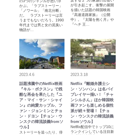
反する２つの家族の出会い
の3つのジャンルが思い浮
が引き起こす、衝撃の展開
かぶ。「ラブストーリー」
を描いた話題の韓国映画
「ノワール」「南北分断」
『高速道路家族』（公開
だ。 ラブストーリーは言
中）。『太陽を抱く月』や
うまでもないだろう。1990
『ヘチ 王…
年代までは男と女の泥臭い
物語が…
2023.4.6
2023.3.18
話題沸騰中のNetflix映画
Netflix『離婚弁護士シ
『キル・ボクスン』で残
ン・ソンハン』は名バイ
酷な再会を果たした『ユ
プレイヤー揃い！「チャ
ア・マイ・サン・シャイ
ンシルさん」ほか韓国映
ン』の純愛カップル、フ
画ファンも楽しめる個性
ァン・ジョンミンとチョ
派が続々登場！【チョ
ン・ドヨン【チョン・ウ
ン・ウンスクの韓流談義
ンスクの韓流談義fromソ
fromソウル】
ウル】
Netflix配信中でトップ10に
ランクインしている注目新
ストーリーを追ったり、俳