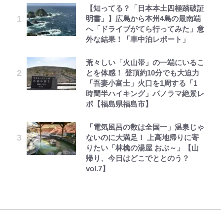
【知ってる？「日本本土四極踏破証
空の轍と大地の雲と 第1回
えびめしの流儀
宮崎麗果、“10キロ減”告白後の背
公式-ヒロインが来る前に妊娠しま
｢最後の1枚…ワルぃゎ〜｣鈴木優磨
「自分の絵ごと、このジャンルはそ
錦織一清の写真集はなぜ私服なの
明書」】広島から本州4島の最南端
骨・肋骨くっきりトレ姿に「痩せ過
した~詰んだはずの悪役令嬢です
が激勝翌日に写真12枚投稿→渾身
ろそろ終わりかな」江口寿史が炎上
か…高級ブランドをやめ等身大の自
へ「ドライブがてら行ってみた」意
ぎてませんか」心配の声も 夫・黒
が、どうやら違うようです~ 第1話
の“煽りショット”に興奮！｢最後の
を経て樋口毅宏に語ったこと
分を表現する現在「ちゃんとおじい
外な結果！「車中泊レポート」
木啓司にはDV巡る逮捕報道
1枚までの壮大なフリ｣｢知念くんの
ちゃんに」
ことどんだけ好きなんよｗ｣
第3回 出版までの道のり・その2
オラの引越し物語 サボテン大襲撃
公式-聖女じゃないと追放されたの
「見るんじゃなかった」怪奇に心
荒々しい「火山帯」の一端にいるこ
村上佳菜子、“遠距離結婚”の夫と
「のりの芝居は観たいと」藤原紀香
で、もふもふ従者(聖獣)とおにぎり
霊、未確認生命体まで…昭和キッズ
とを体感！ 登頂約10分でも大迫力
の再会にデレデレ…顔出し公開
｢なんじゃこりゃあああ！｣本田圭
が明かす夫・片岡愛之助との関係
を握る 第53話(1)
を震え上がらせた「恐怖のテレビ番
「吾妻小富士」火口を1周する「1
「愛が足りない」不満を漏らしてい
佑の古巣ミラン、漆黒×蛍光レッド
性…互いに一番のお客さんで刺激を
組」
時間半ハイキング」パノラマ絶景レ
た過去も
の超絶クールな新サードユニに世界
もらう存在
レビュー『仮面家族』悠木シュン・
でっかい男になりたいゾ
公式-おっさん底辺治癒士と愛娘の
ポ【福島県福島市】
が熱狂｢サードなのにズルい｣｢こり
「ハイキュー!! おせち2027」の予
著
辺境ライフ ~中年男が回復スキルに
ゃかっけえわ｣
千葉雄大、ほっそりイケメン近影に
藤原紀香が23年間続けるボランテ
約がスタート！“春高”を見事表現
覚醒して、英雄へ成り上がる~ 第82
「電気風呂の数は全国一」温泉じゃ
「顔パンパンだったのに」反響 視
ィア活動の原動力は…「偽善者だ」
した三段重にファン感激「エモすぎ
話(1)
ないのに大満足！ 上高地帰りに寄
聴者が想った激変の納得理由
｢知念さんを煽ってたのと同じ
との声も跳ね返す“誰かの役に立ち
る」
りたい「林檎の湯屋 おぶ～」【山
人？｣鹿島・鈴木優磨、大逆転勝利
たい”という思い
帰り、今日はどこでととのう？
後の“超・優等生インタビュー”が
vol.7】
話題！｢試合中とのギャップw｣｢礼
儀正しいイケメンやな」