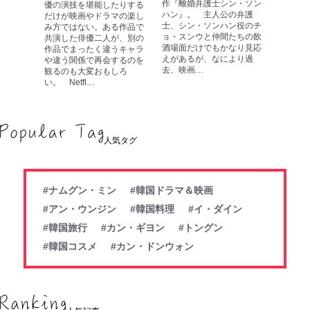
作『離婚弁護士シン・ソン
優の演技を堪能したりする
ハン』。 主人公の弁護
だけが映画やドラマの楽し
士、シン・ソンハン役のチ
み方ではない。ある作品で
ョ・スンウと仲間たちの飲
共演した俳優二人が、別の
酒場面だけでもかなり見応
作品でまったく違うキャラ
えがあるが、なにより過
や違う関係で再会するのを
去、映画…
観るのも大変おもしろ
い。 Netfl…
人気タグ
#ナムグン・ミン
#韓国ドラマ＆映画
#アン・ウンジン
#韓国料理
#イ・ダイン
#韓国旅行
#カン・ギヨン
#トングン
#韓国コスメ
#カン・ドンウォン