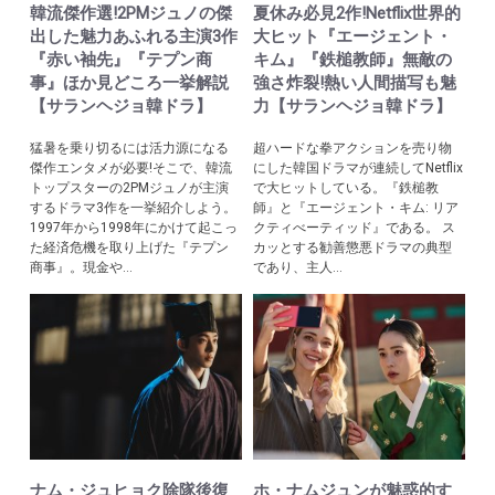
韓流傑作選!2PMジュノの傑
夏休み必見2作!Netflix世界的
出した魅力あふれる主演3作
大ヒット『エージェント・
『赤い袖先』『テプン商
キム』『鉄槌教師』無敵の
事』ほか見どころ一挙解説
強さ炸裂!熱い人間描写も魅
【サランヘジョ韓ドラ】
力【サランヘジョ韓ドラ】
猛暑を乗り切るには活力源になる
超ハードな拳アクションを売り物
傑作エンタメが必要!そこで、韓流
にした韓国ドラマが連続してNetflix
トップスターの2PMジュノが主演
で大ヒットしている。『鉄槌教
するドラマ3作を一挙紹介しよう。
師』と『エージェント・キム: リア
1997年から1998年にかけて起こっ
クティべーティッド』である。 ス
た経済危機を取り上げた『テプン
カッとする勧善懲悪ドラマの典型
商事』。現金や...
であり、主人...
ナム・ジュヒョク除隊後復
ホ・ナムジュンが魅惑的す