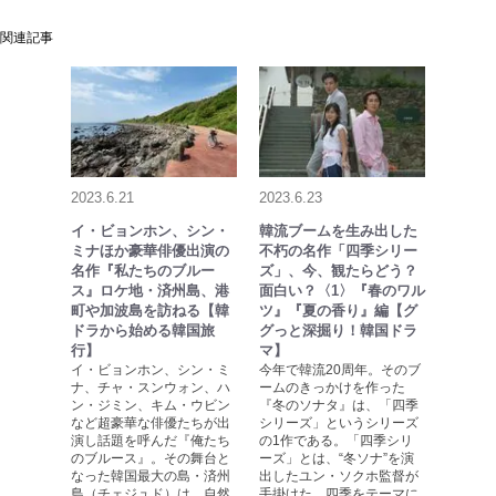
関連記事
2023.6.21
2023.6.23
イ・ビョンホン、シン・
韓流ブームを生み出した
ミナほか豪華俳優出演の
不朽の名作「四季シリー
名作『私たちのブルー
ズ」、今、観たらどう？
ス』ロケ地・済州島、港
面白い？〈1〉『春のワル
町や加波島を訪ねる【韓
ツ』『夏の香り』編【グ
ドラから始める韓国旅
グっと深掘り！韓国ドラ
行】
マ】
イ・ビョンホン、シン・ミ
今年で韓流20周年。そのブ
ナ、チャ・スンウォン、ハ
ームのきっかけを作った
ン・ジミン、キム・ウビン
『冬のソナタ』は、「四季
など超豪華な俳優たちが出
シリーズ」というシリーズ
演し話題を呼んだ『俺たち
の1作である。「四季シリ
のブルース』。その舞台と
ーズ」とは、“冬ソナ”を演
なった韓国最大の島・済州
出したユン・ソクホ監督が
島（チェジュド）は、自然
手掛けた、四季をテーマに