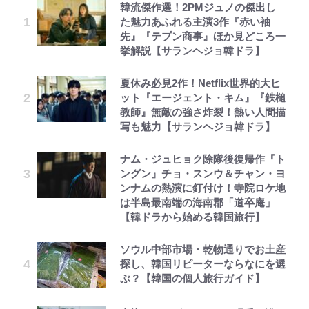
韓流傑作選！2PMジュノの傑出し
た魅力あふれる主演3作『赤い袖
先』『テプン商事』ほか見どころ一
挙解説【サランヘジョ韓ドラ】
夏休み必見2作！Netflix世界的大ヒ
ット『エージェント・キム』『鉄槌
教師』無敵の強さ炸裂！熱い人間描
写も魅力【サランヘジョ韓ドラ】
ナム・ジュヒョク除隊後復帰作『ト
ングン』チョ・スンウ＆チャン・ヨ
ンナムの熱演に釘付け！寺院ロケ地
は半島最南端の海南郡「道卒庵」
【韓ドラから始める韓国旅行】
ソウル中部市場・乾物通りでお土産
探し、韓国リピーターならなにを選
ぶ？【韓国の個人旅行ガイド】