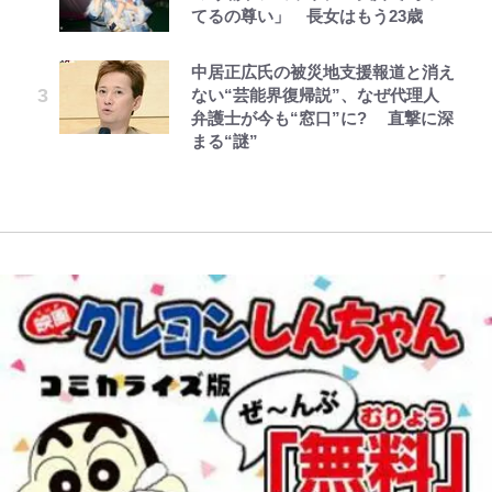
ィア活動の原動力は…「偽善者だ」
荒々しい「火山帯」の一端にいるこ
浦和と千葉の首をかしげる主力放
てるの尊い」 長女はもう23歳
テムに称賛続々「豪華すぎる！」
との声も跳ね返す“誰かの役に立ち
とを体感！ 登頂約10分でも大迫力
出、柏リカルドの下で新加入2人が
たい”という思い
「吾妻小富士」火口を1周する「1
化ける！Jリーグに必要な外国人選
中居正広氏の被災地支援報道と消え
1万円超えも「納得のクオリティ」
浅草は日本の心だゾ
公式-超難関ダンジョンで10万年修
レビュー『仮面家族』悠木シュン・
時間半ハイキング」パノラマ絶景レ
手は【Jリーグ開幕｢初めての秋春
ない“芸能界復帰説”、なぜ代理人
『この素晴らしい世界に祝福を！』
行した結果、世界最強に~最弱無能
著
ポ【福島県福島市】
制｣の大激論】(4)
「のりの芝居は観たいと」藤原紀香
弁護士が今も“窓口”に? 直撃に深
10万針以上の密度で再現された“め
の下剋上~ 第37話(1)
が明かす夫・片岡愛之助との関係
まる“謎”
ぐみん刺繍ワークシャツ”にファン
性…互いに一番のお客さんで刺激を
青く美しい「幸せのブルービー」の
｢知念さんを煽ってたのと同じ
も感動
もらう存在
正体とは？ 身近な場所で見つける
人？｣鹿島・鈴木優磨、大逆転勝利
コツを紹介【あなたのすぐそばにい
後の“超・優等生インタビュー”が
る「季節の虫」の探し方 vol.21】
話題！｢試合中とのギャップw｣｢礼
儀正しいイケメンやな」