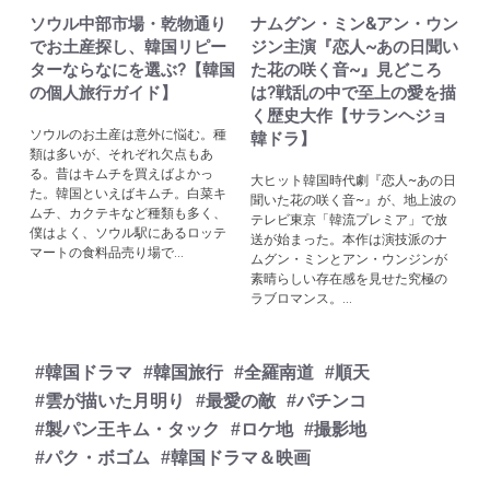
ソウル中部市場・乾物通り
ナムグン・ミン&アン・ウン
でお土産探し、韓国リピー
ジン主演『恋人~あの日聞い
ターならなにを選ぶ?【韓国
た花の咲く音~』見どころ
の個人旅行ガイド】
は?戦乱の中で至上の愛を描
く歴史大作【サランヘジョ
ソウルのお土産は意外に悩む。種
韓ドラ】
類は多いが、それぞれ欠点もあ
る。昔はキムチを買えばよかっ
大ヒット韓国時代劇『恋人~あの日
た。韓国といえばキムチ。白菜キ
聞いた花の咲く音~』が、地上波の
ムチ、カクテキなど種類も多く、
テレビ東京「韓流プレミア」で放
僕はよく、ソウル駅にあるロッテ
送が始まった。本作は演技派のナ
マートの食料品売り場で...
ムグン・ミンとアン・ウンジンが
素晴らしい存在感を見せた究極の
ラブロマンス。...
#韓国ドラマ
#韓国旅行
#全羅南道
#順天
#雲が描いた月明り
#最愛の敵
#パチンコ
#製パン王キム・タック
#ロケ地
#撮影地
#パク・ボゴム
#韓国ドラマ＆映画