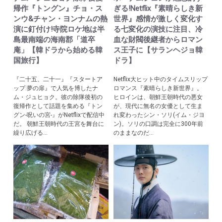
帰作『トングン』チョ・ス
ぎる!Netflix『素晴らしき新
ンウ&チャン・ヨンナムの熱
世界』感情が激しく変化す
演に釘付け!寺院ロケ地は半
る七変化の演技に注目、冷
島最南端の海南郡「道卒
血な財閥後継者からロマン
庵」【韓ドラから始める韓
ス王子に【サランヘジョ韓
国旅行】
ドラ】
『二十五、二十一』『スタートア
Netflix大ヒット中のタイムスリップ
ップ:夢の扉』で人気を博したナ
ロマンス『素晴らしき新世界』。
ム・ジュヒョク。彼の除隊後初の
ヒロインは、朝鮮王朝時代の悪女
復帰作として話題を集める『トン
が、現代に無名の女優として生ま
グン-呪いの宮-』がNetflixで配信中
れ変わったシン・ソリ(イム・ジヨ
だ。 朝鮮王朝時代の王宮を舞台に
ン)。ソリの口調は完全に300年前
繰り広げる...
のままなのだ...