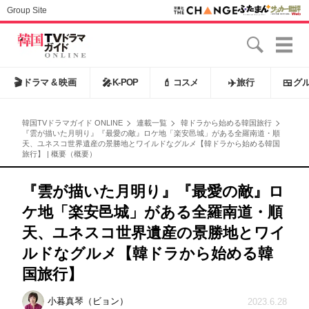
Group Site
🎬
ドラマ & 映画
🎤
K-POP
💄
コスメ
✈️
旅行
🍱
グ
韓国TVドラマガイド ONLINE
連載一覧
韓ドラから始める韓国旅行
『雲が描いた月明り』『最愛の敵』ロケ地「楽安邑城」がある全羅南道・順
天、ユネスコ世界遺産の景勝地とワイルドなグルメ【韓ドラから始める韓国
旅行】 | 概要（概要）
『雲が描いた月明り』『最愛の敵』ロ
ケ地「楽安邑城」がある全羅南道・順
天、ユネスコ世界遺産の景勝地とワイ
ルドなグルメ【韓ドラから始める韓
国旅行】
小暮真琴（ビョン）
2023.6.28