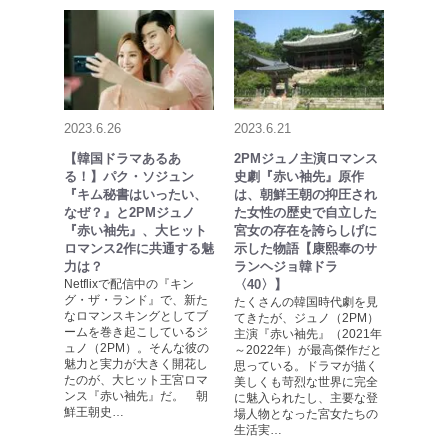
2023.6.26
2023.6.21
【韓国ドラマあるあ
2PMジュノ主演ロマンス
る！】パク・ソジュン
史劇『赤い袖先』原作
『キム秘書はいったい、
は、朝鮮王朝の抑圧され
なぜ？』と2PMジュノ
た女性の歴史で自立した
『赤い袖先』、大ヒット
宮女の存在を誇らしげに
ロマンス2作に共通する魅
示した物語【康熙奉のサ
力は？
ランヘジョ韓ドラ
Netflixで配信中の『キン
〈40〉】
グ・ザ・ランド』で、新た
たくさんの韓国時代劇を見
なロマンスキングとしてブ
てきたが、ジュノ（2PM）
ームを巻き起こしているジ
主演『赤い袖先』（2021年
ュノ（2PM）。そんな彼の
～2022年）が最高傑作だと
魅力と実力が大きく開花し
思っている。ドラマが描く
たのが、大ヒット王宮ロマ
美しくも苛烈な世界に完全
ンス『赤い袖先』だ。 朝
に魅入られたし、主要な登
鮮王朝史…
場人物となった宮女たちの
生活実…