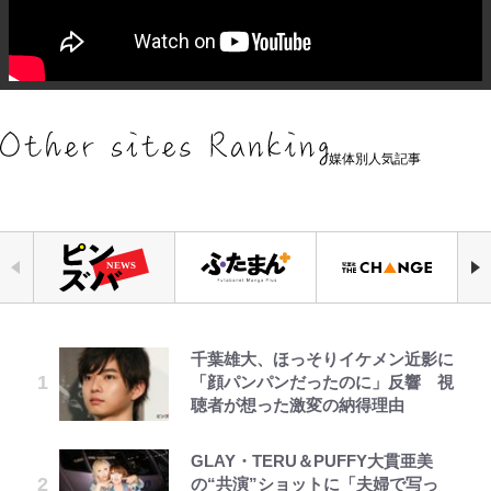
媒体別人気記事
千葉雄大、ほっそりイケメン近影に
「自分の絵ごと、このジャンルはそ
錦織一清の写真集はなぜ私服なの
【キャンプ自己啓発】増えすぎたギ
｢なんじゃこりゃあああ！｣本田圭
えびめしの流儀
公式-ヒロインが来る前に妊娠しま
空の轍と大地の雲と 第1回
「顔パンパンだったのに」反響 視
ろそろ終わりかな」江口寿史が炎上
か…高級ブランドをやめ等身大の自
アを棚卸し！ “ウルトラライト” 目
佑の古巣ミラン、漆黒×蛍光レッド
した~詰んだはずの悪役令嬢です
聴者が想った激変の納得理由
を経て樋口毅宏に語ったこと
分を表現する現在「ちゃんとおじい
指した「自分スタイル」再構築でわ
の超絶クールな新サードユニに世界
が、どうやら違うようです~ 第1話
ちゃんに」
かった「本当に必要な7つの道具」
が熱狂｢サードなのにズルい｣｢こり
とは
ゃかっけえわ｣
GLAY・TERU＆PUFFY大貫亜美
映画『ちいかわ』入場者特典「第２
でっかい男になりたいゾ
公式-冒険家になろう! ~スキルボー
第3回 出版までの道のり・その2
藤原紀香が23年間続けるボランテ
の“共演”ショットに「夫婦で写っ
弾」がスタート！まさかの人気アイ
ドでダンジョン攻略~ 第65話(1)