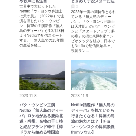
や歌声にも注目
ときめく子役スターに注
世界中で大ヒットした
目！
Netflix『ウ・ヨンウ弁護士
2023年一番の期待作とされ
は天才肌』（2022年）で主
ている『無人島のディー
演を演じたパク・ウンビ
バ』。『ウ・ヨンウ弁護士
ン、待望の主演新作『無人
は天才肌』のパク・ウンビ
島のディーバ』が10月28日
ンと『スタートアップ：夢
よりNetflixで配信スタート
の扉』の演出&脚本家コン
する。 無人島での15年間
ビがタッグを組み、日本で
の生活を経…
もNetflixで配信開始早々、
視聴ラン…
2023.11.8
2023.11.9
パク・ウンビン主演
Netflix話題作『無人島の
Netflix『無人島のディー
ディーバ』を観ていたら
バ』ロケ地がある慶尚北
行きたくなる！韓国の島
道・尚州、名物の干し柿
旅の魅力とは？【チョ
と絶品ブランド韓牛【韓
ン・ウンスクの韓流談義
ドラから始める韓国旅
fromソウル】