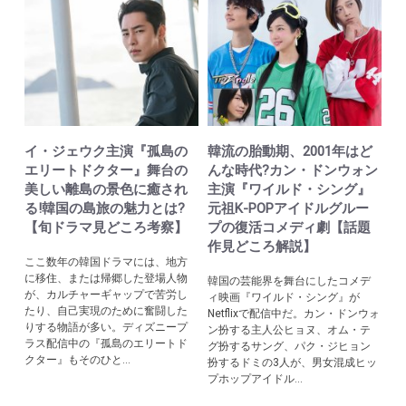
イ・ジェウク主演『孤島の
韓流の胎動期、2001年はど
エリートドクター』舞台の
んな時代?カン・ドンウォン
美しい離島の景色に癒され
主演『ワイルド・シング』
る!韓国の島旅の魅力とは?
元祖K-POPアイドルグルー
【旬ドラマ見どころ考察】
プの復活コメディ劇【話題
作見どころ解説】
ここ数年の韓国ドラマには、地方
に移住、または帰郷した登場人物
韓国の芸能界を舞台にしたコメデ
が、カルチャーギャップで苦労し
ィ映画『ワイルド・シング』が
たり、自己実現のために奮闘した
Netflixで配信中だ。カン・ドンウォ
りする物語が多い。ディズニープ
ン扮する主人公ヒョヌ、オム・テ
ラス配信中の『孤島のエリートド
グ扮するサング、パク・ジヒョン
クター』もそのひと...
扮するドミの3人が、男女混成ヒッ
プホップアイドル...