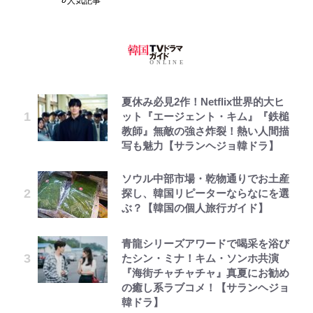
人気記事
夏休み必見2作！Netflix世界的大ヒ
ット『エージェント・キム』『鉄槌
教師』無敵の強さ炸裂！熱い人間描
写も魅力【サランヘジョ韓ドラ】
ソウル中部市場・乾物通りでお土産
探し、韓国リピーターならなにを選
ぶ？【韓国の個人旅行ガイド】
青龍シリーズアワードで喝采を浴び
たシン・ミナ！キム・ソンホ共演
『海街チャチャチャ』真夏にお勧め
の癒し系ラブコメ！【サランヘジョ
韓ドラ】