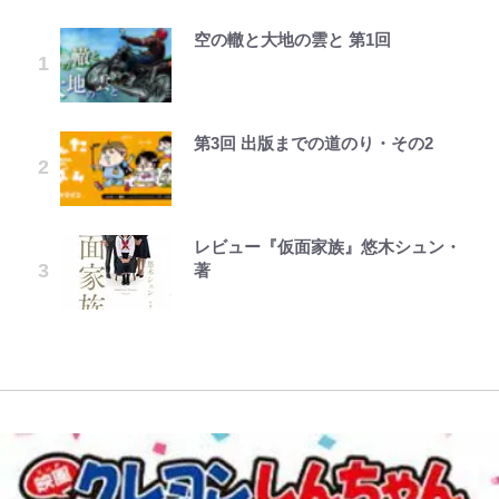
空の轍と大地の雲と 第1回
浦和と千葉の首をかしげる主力放
「自分の絵ごと、このジャンルはそ
でっかい男になりたいゾ
錦織一清の写真集はなぜ私服なの
荒々しい「火山帯」の一端にいるこ
公式-ヒロインが来る前に妊娠しま
千葉雄大、ほっそりイケメン近影に
出、柏リカルドの下で新加入2人が
ろそろ終わりかな」江口寿史が炎上
か…高級ブランドをやめ等身大の自
とを体感！ 登頂約10分でも大迫力
した~詰んだはずの悪役令嬢です
「顔パンパンだったのに」反響 視
化ける！Jリーグに必要な外国人選
を経て樋口毅宏に語ったこと
分を表現する現在「ちゃんとおじい
「吾妻小富士」火口を1周する「1
が、どうやら違うようです~ 第1話
聴者が想った激変の納得理由
手は【Jリーグ開幕｢初めての秋春
ちゃんに」
時間半ハイキング」パノラマ絶景レ
制｣の大激論】(4)
ポ【福島県福島市】
第3回 出版までの道のり・その2
ファミマと『VIVANT』第2シーズ
浅草は日本の心だゾ
公式-だって、あなたが浮気をした
GLAY・TERU＆PUFFY大貫亜美
錦織一清が語る還暦からの新たな挑
ンのコラボがスタート！ “別班饅
から 第9話(1)
の“共演”ショットに「夫婦で写っ
｢めーっちゃオシャじゃん｣中田英
戦…少年隊の分岐点と60代で挑む
青く美しい「幸せのブルービー」の
頭”や限定グッズ登場にファン感激
てるの尊い」 長女はもう23歳
寿やトッティも愛した名門ローマ、
映画監督作『僕は瞳に恋してる』
正体とは？ 身近な場所で見つける
「これは買うしかない！」
新アウェイユニが大評判！｢カッコ
コツを紹介【あなたのすぐそばにい
レビュー『仮面家族』悠木シュン・
秋田料理の流儀
公式-関係改善をあきらめて距離を
オダウエダ植田、「2年半で56kg
いい｣｢好きなデザイン｣｢今年は2nd
る「季節の虫」の探し方 vol.21】
「まだ2枚しか描けてないんだよね
藤原紀香が23年間続けるボランテ
著
おいたら、塩対応だった婚約者が絡
増」130㎏ボディに驚きと心配 過
買おうかな｣
ぇ」作家・樋口毅宏が問う、今再
ィア活動の原動力は…「偽善者だ」
んでくるようになりました 第50話
去の「めちゃ美人」写真も再び
アユは「怒らせて掛ける」魚だっ
び、漫画に向かう江口寿史の現在地
との声も跳ね返す“誰かの役に立ち
(1)
｢守り方かっこよすぎ｣上田綺世が
た！ ルアーを追わせて釣りあげる
たい”という思い
妻の“ワンオペ騒動”に家族写真で
「アユイング」のオリジナリティ＆
アンサー！ボールも嫁の炎上も収め
おもしろさを知る
る“神対応”に新婚の板倉、久保、
長友夫妻も続々エール！