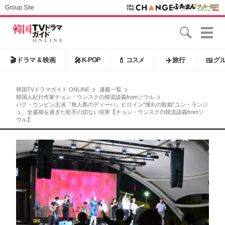
Group Site
🎬
ドラマ & 映画
🎤
K-POP
💄
コスメ
✈️
旅行
🍱
グ
韓国TVドラマガイド ONLINE
連載一覧
韓国人紀行作家チョン・ウンスクの韓流談義fromソウル
パク・ウンビン主演『無人島のディーバ』ヒロイン“憧れの歌姫“ユン・ランジ
ュ、全盛期を過ぎた歌手の切ない現実【チョン・ウンスクの韓流談義fromソ
ウル】