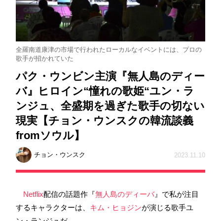
全羅南道康津の市場で行われたローカルなイベントには、プロの
歌手が招かれていた
パク・ウンビン主演『無人島のディー
バ』ヒロイン“憧れの歌姫“ユン・ラ
ンジュ、全盛期を過ぎた歌手の切ない
現実【チョン・ウンスクの韓流談義
fromソウル】
チョン・ウンスク
2023.11.10
Netflix
配信の話題作『
無人島のディーバ
』で私が注目
するキャラクターは、
キム・ヒョジン
が演じる歌手ユ
ン・ランジュだ。