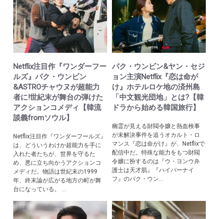
Netflix注目作『ワンダーフー
パク・ウンビン&ヤン・セジ
ルズ』パク・ウンビン
ョン主演Netflix『恋は命が
&ASTROチャウヌが超能力
け』ホテルロケ地の済州島
者に!世紀末が舞台の弾けた
「中文観光団地」とは?【韓
アクションコメディ【韓流
ドラから始める韓国旅行】
談義fromソウル】
幽霊が見える財閥令嬢と熱血検事
が未解決事件を追うオカルト・ロ
Netflix注目作『ワンダーフールズ』
マンス『恋は命がけ』が、Netflixで
は、どういうわけか超能力を手に
配信中だ。特殊な能力をもつ財閥
入れた者たちが、世界を守るた
令嬢に扮するのは『ウ・ヨンウ弁
め、悪に立ち向かうアクションコ
護士は天才肌』『ハイパーナイ
メディだ。物語は世紀末の1999
フ』のパク・ウン...
年、終末論が広がる地方の町が舞
台になっている。 ...