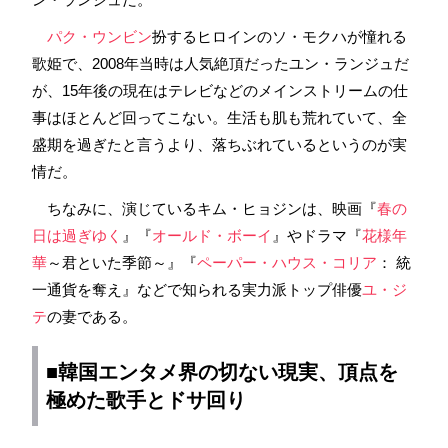
パク・ウンビン
扮するヒロインのソ・モクハが憧れる
歌姫で、2008年当時は人気絶頂だったユン・ランジュだ
が、15年後の現在はテレビなどのメインストリームの仕
事はほとんど回ってこない。生活も肌も荒れていて、全
盛期を過ぎたと言うより、落ちぶれているというのが実
情だ。
ちなみに、演じているキム・ヒョジンは、映画『
春の
日は過ぎゆく
』『
オールド・ボーイ
』やドラマ『
花様年
華
～君といた季節～』『
ペーパー・ハウス・コリア
： 統
一通貨を奪え』などで知られる実力派トップ俳優
ユ・ジ
テ
の妻である。
■
韓国
エンタメ界の切ない現実、頂点を
極めた歌手とドサ回り