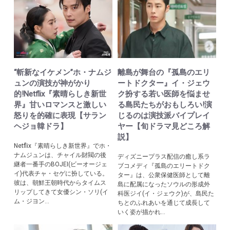
“斬新なイケメン”ホ・ナムジ
離島が舞台の『孤島のエリ
ュンの演技が神がかり
ートドクター』イ・ジェウ
的!Netflix『素晴らしき新世
ク扮する若い医師を悩ませ
界』甘いロマンスと激しい
る島民たちがおもしろい!演
怒りを的確に表現【サラン
じるのは演技派バイプレイ
ヘジョ韓ドラ】
ヤー【旬ドラマ見どころ解
説】
Netflix『素晴らしき新世界』でホ・
ナムジュンは、チャイル財閥の後
ディズニープラス配信の癒し系ラ
継者一番手のBOJEI(ビーオージェ
ブコメディ『孤島のエリートドク
イ)代表チャ・セゲに扮している。
ター』は、公衆保健医師として離
彼は、朝鮮王朝時代からタイムス
島に配属になったソウルの形成外
リップしてきて女優シン・ソリ(イ
科医ジイ(イ・ジェウク)が、島民た
ム・ジヨン...
ちとのふれあいを通じて成長して
いく姿が描かれ...