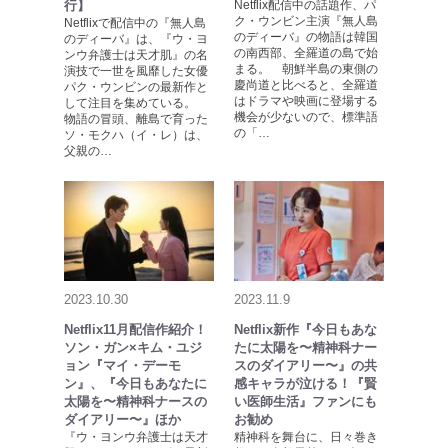
行】
Netflix配信中の話題作、パ
ク・ウンビン主演『無人島
Netflixで配信中の『無人島
のディーバ』の物語は韓国
のディーバ』は、『ウ・ヨ
の南西部、全羅道の島で始
ンウ弁護士は天才肌』の名
まる。 朝鮮半島の東側の
演技で一世を風靡した女優
慶尚道と比べると、全羅道
パク・ウンビンの最新作と
はドラマや映画に登場する
して注目を集めている。
機会が少ないので、標準語
物語の冒頭、離島で育った
の「…
ソ・モクハ（イ・レ）は、
父親の…
2023.10.30
2023.11.9
Netflix11月配信作紹介！
Netflix新作『今日もあな
ソン・ガン×キム・ユジ
たに太陽を〜精神科ナー
ョン『マイ・デーモ
スのダイアリー〜』の共
ン』、『今日もあなたに
感キャラが泣ける！『賢
太陽を〜精神科ナースの
い医師生活』ファンにも
ダイアリー〜』ほか
お勧め
『ウ・ヨンウ弁護士は天才
精神科を舞台に、日々巻き