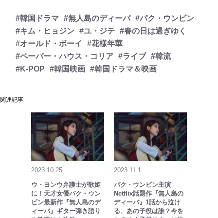
#韓国ドラマ
#無人島のディーバ
#パク・ウンビン
#キム・ヒョジン
#ユ・ジテ
#春の日は過ぎゆく
#オールド・ボーイ
#花様年華
#ペーパー・ハウス・コリア
#ライブ
#韓流
#K-POP
#韓国映画
#韓国ドラマ＆映画
関連記事
2023.10.25
2023.11.1
ウ・ヨンウ弁護士が歌姫
パク・ウンビン主演
に！天才女優パク・ウン
Netflix話題作『無人島の
ビン最新作『無人島のデ
ディーバ』1話から泣け
ィーバ』ギター弾き語り
る、あの子役は誰？今を