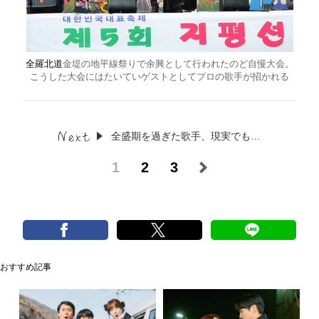
全羅北道
金堤の地平線祭りで余興として行われたのど自慢大会。
こうした大会にはたいていゲストとしてプロの歌手が招かれる
全盛期を過ぎた歌手、現実でも…
1
2
3
おすすめ記事