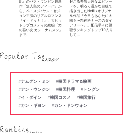
肌』のパク・ウンビン最新
起こる奇想天外なエピソー
作『無人島のディーバ』か
ドを、明るく温かな目線で
ら、ペ・スジ×ヤン・セジ
描き出したNetflixオリジナ
ョン主演のリアルロマンス
ル作品『今日もあなたに太
『イ・ドゥナ！』、大ヒッ
陽を〜精神科ナースのダイ
トラブコメディの続編『力
アリー〜』。配信早々に視
の強い女 カン・ナムスン』
聴ランキングトップ10入り
まで…
して…
人気タグ
#ナムグン・ミン
#韓国ドラマ＆映画
#アン・ウンジン
#韓国料理
#トングン
#イ・ダイン
#韓国コスメ
#韓国旅行
#カン・ギヨン
#カン・ドンウォン