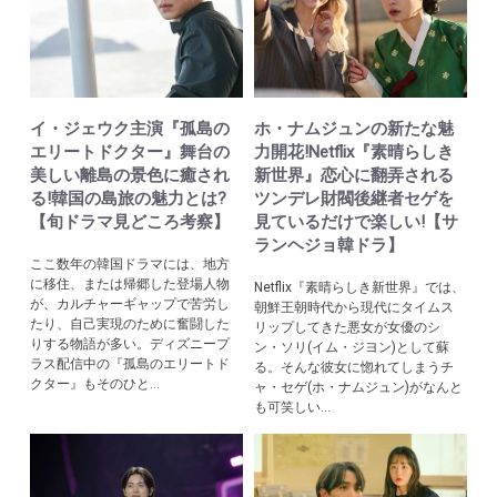
イ・ジェウク主演『孤島の
ホ・ナムジュンの新たな魅
エリートドクター』舞台の
力開花!Netflix『素晴らしき
美しい離島の景色に癒され
新世界』恋心に翻弄される
る!韓国の島旅の魅力とは?
ツンデレ財閥後継者セゲを
【旬ドラマ見どころ考察】
見ているだけで楽しい!【サ
ランヘジョ韓ドラ】
ここ数年の韓国ドラマには、地方
に移住、または帰郷した登場人物
Netflix『素晴らしき新世界』では、
が、カルチャーギャップで苦労し
朝鮮王朝時代から現代にタイムス
たり、自己実現のために奮闘した
リップしてきた悪女が女優のシ
りする物語が多い。ディズニープ
ン・ソリ(イム・ジヨン)として蘇
ラス配信中の『孤島のエリートド
る。そんな彼女に惚れてしまうチ
クター』もそのひと...
ャ・セゲ(ホ・ナムジュン)がなんと
も可笑しい...