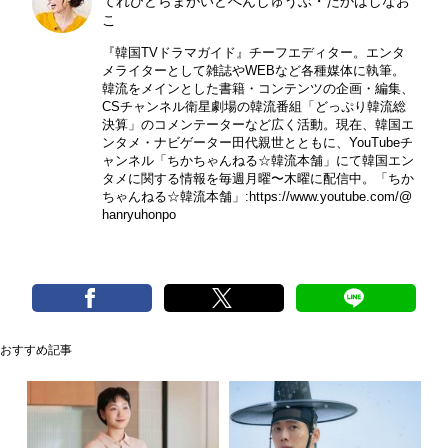
てれびどらまがいどへんしゅうぶ・たかはしなお
こ
『韓国TVドラマガイド』チーフエディター。エンタ
メライターとして雑誌やWEBなど各種媒体に執筆。
韓流をメインとした書籍・コンテンツの企画・編集、
CSチャンネル衛星劇場の韓流番組「どっぷり韓流総
決算」のコメンテーターなど広く活動。現在、韓国エ
ンタメ・ナビゲーター田代親世とともに、YouTubeチ
ャンネル「ちかちゃんねる☆韓流本舗」にて韓国エン
タメに関する情報を毎週月曜〜木曜に配信中。「ちか
ちゃんねる☆韓流本舗」:
https://www.youtube.com/@
hanryuhonpo
おすすめ記事