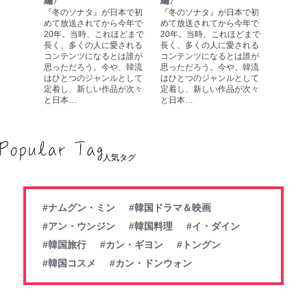
編〉
編〉
『冬のソナタ』が日本で初
『冬のソナタ』が日本で初
めて放送されてから今年で
めて放送されてから今年で
20年。当時、これほどまで
20年。当時、これほどまで
長く、多くの人に愛される
長く、多くの人に愛される
コンテンツになるとは誰が
コンテンツになるとは誰が
思っただろう。今や、韓流
思っただろう。今や、韓流
はひとつのジャンルとして
はひとつのジャンルとして
定着し、新しい作品が次々
定着し、新しい作品が次々
と日本…
と日本…
人気タグ
#ナムグン・ミン
#韓国ドラマ＆映画
#アン・ウンジン
#韓国料理
#イ・ダイン
#韓国旅行
#カン・ギヨン
#トングン
#韓国コスメ
#カン・ドンウォン