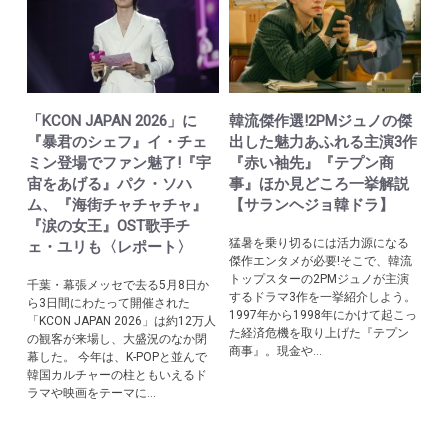
「KCON JAPAN 2026」に
韓流傑作選!2PMジュノの傑
『暴君のシェフ』イ・チェ
出した魅力あふれる主演3作
ミン登場でファン魅了!『宇
『赤い袖先』『テプン商
宙をあげる』パク・ソハ
事』ほか見どころ一挙解説
ム、『海街チャチャチャ』
【サランヘジョ韓ドラ】
『涙の女王』OST歌手チ
猛暑を乗り切るには活力源になる
ェ・ユリも〈レポート〉
傑作エンタメが必要!そこで、韓流
トップスターの2PMジュノが主演
千葉・幕張メッセで去る5月8日か
するドラマ3作を一挙紹介しよう。
ら3日間にわたって開催された
1997年から1998年にかけて起こっ
「KCON JAPAN 2026」は約12万人
た経済危機を取り上げた『テプン
の観客が来場し、大盛況のなか閉
商事』。現金や...
幕した。 今年は、K-POPと並んで
韓国カルチャーの柱ともいえるド
ラマや映画をテーマに...