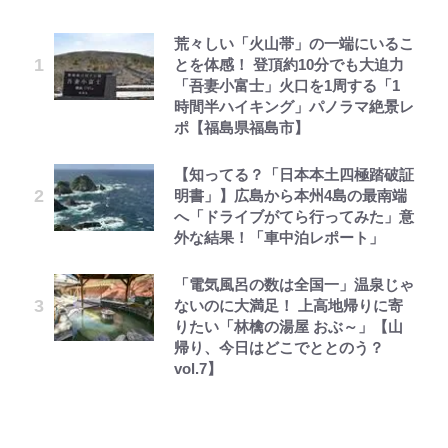
荒々しい「火山帯」の一端にいるこ
えびめしの流儀
公式-ヒロインが来る前に妊娠しま
「自分の絵ごと、このジャンルはそ
千葉雄大、ほっそりイケメン近影に
｢なんじゃこりゃあああ！｣本田圭
空の轍と大地の雲と 第1回
錦織一清の写真集はなぜ私服なの
とを体感！ 登頂約10分でも大迫力
した~詰んだはずの悪役令嬢です
ろそろ終わりかな」江口寿史が炎上
「顔パンパンだったのに」反響 視
佑の古巣ミラン、漆黒×蛍光レッド
か…高級ブランドをやめ等身大の自
「吾妻小富士」火口を1周する「1
が、どうやら違うようです~ 第1話
を経て樋口毅宏に語ったこと
聴者が想った激変の納得理由
の超絶クールな新サードユニに世界
分を表現する現在「ちゃんとおじい
時間半ハイキング」パノラマ絶景レ
が熱狂｢サードなのにズルい｣｢こり
ちゃんに」
ポ【福島県福島市】
ゃかっけえわ｣
オラの引越し物語 サボテン大襲撃
公式-聖女じゃないと追放されたの
1万円超えも「納得のクオリティ」
村上佳菜子、“遠距離結婚”の夫と
第3回 出版までの道のり・その2
「のりの芝居は観たいと」藤原紀香
で、もふもふ従者(聖獣)とおにぎり
『この素晴らしい世界に祝福を！』
の再会にデレデレ…顔出し公開
【知ってる？「日本本土四極踏破証
｢最後の1枚…ワルぃゎ〜｣鈴木優磨
が明かす夫・片岡愛之助との関係
を握る 第53話(1)
10万針以上の密度で再現された“め
「愛が足りない」不満を漏らしてい
明書」】広島から本州4島の最南端
が激勝翌日に写真12枚投稿→渾身
性…互いに一番のお客さんで刺激を
ぐみん刺繍ワークシャツ”にファン
た過去も
へ「ドライブがてら行ってみた」意
の“煽りショット”に興奮！｢最後の
もらう存在
も感動
でっかい男になりたいゾ
公式-おっさん底辺治癒士と愛娘の
レビュー『仮面家族』悠木シュン・
外な結果！「車中泊レポート」
1枚までの壮大なフリ｣｢知念くんの
宮崎麗果、“10キロ減”告白後の背
辺境ライフ ~中年男が回復スキルに
著
ことどんだけ好きなんよｗ｣
江口洋介の人生最大のCHANGEは
映画『ちいかわ』入場者特典「第２
骨・肋骨くっきりトレ姿に「痩せ過
覚醒して、英雄へ成り上がる~ 第82
「電気風呂の数は全国一」温泉じゃ
「ファミリーができたこと」時には
弾」がスタート！まさかの人気アイ
ぎてませんか」心配の声も 夫・黒
話(1)
ないのに大満足！ 上高地帰りに寄
｢知念さんを煽ってたのと同じ
30人で…江口流“普通の”子育てメ
テムに称賛続々「豪華すぎる！」
木啓司にはDV巡る逮捕報道
りたい「林檎の湯屋 おぶ～」【山
人？｣鹿島・鈴木優磨、大逆転勝利
ソッドとは
帰り、今日はどこでととのう？
後の“超・優等生インタビュー”が
vol.7】
話題！｢試合中とのギャップw｣｢礼
儀正しいイケメンやな」