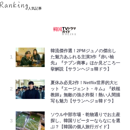
人気記事
韓流傑作選！2PMジュノの傑出し
た魅力あふれる主演3作『赤い袖
先』『テプン商事』ほか見どころ一
挙解説【サランヘジョ韓ドラ】
夏休み必見2作！Netflix世界的大ヒ
ット『エージェント・キム』『鉄槌
教師』無敵の強さ炸裂！熱い人間描
写も魅力【サランヘジョ韓ドラ】
ソウル中部市場・乾物通りでお土産
探し、韓国リピーターならなにを選
ぶ？【韓国の個人旅行ガイド】