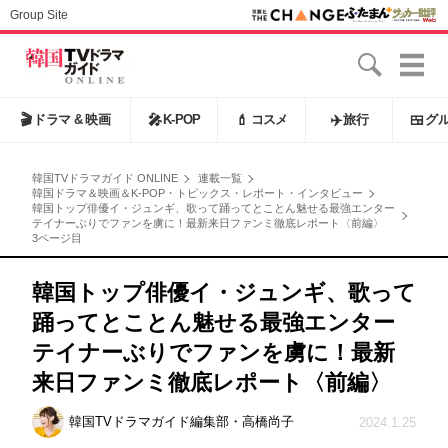
Group Site
🎬
ドラマ & 映画
🎤
K-POP
💄
コスメ
✈️
旅行
🍱
グ
韓国TVドラマガイド ONLINE
連載一覧
韓国ドラマ＆映画＆K-POP・トピックス・レポート・インタビュー
韓国トップ俳優イ・ジュンギ、歌って踊ってとことん魅せる最強エンター
テイナーぶりでファンを虜に！最新来日ファンミ徹底レポート〈前編〉
3ページ目
韓国トップ俳優イ・ジュンギ、歌って
踊ってとことん魅せる最強エンター
テイナーぶりでファンを虜に！最新
来日ファンミ徹底レポート〈前編〉
韓国TVドラマガイド編集部・高橋尚子
2024.1.25