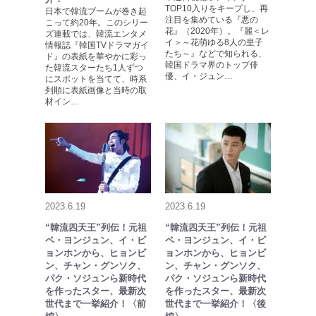
TOP10入りをキープし、再
日本で韓流ブームが巻き起
注目を集めている『悪の
こって約20年。このシリー
花』（2020年）。『麗＜レ
ズ連載では、韓流エンタメ
イ＞～花萌ゆる8人の皇子
情報誌『韓国TVドラマガイ
たち～』などで知られる、
ド』の表紙を華やかに彩っ
韓国ドラマ界のトップ俳
た韓流スターたち1人ずつ
優、イ・ジュン…
にスポットを当てて、時系
列順に表紙画像と当時の取
材イン…
2023.6.19
2023.6.19
“韓流四天王”列伝！元祖
“韓流四天王”列伝！元祖
ペ・ヨンジュン、イ・ビ
ペ・ヨンジュン、イ・ビ
ョンホンから、ヒョンビ
ョンホンから、ヒョンビ
ン、チャン・グンソク、
ン、チャン・グンソク、
パク・ソジュンら新時代
パク・ソジュンら新時代
を作ったスター、最新次
を作ったスター、最新次
世代まで一挙紹介！〈前
世代まで一挙紹介！〈後