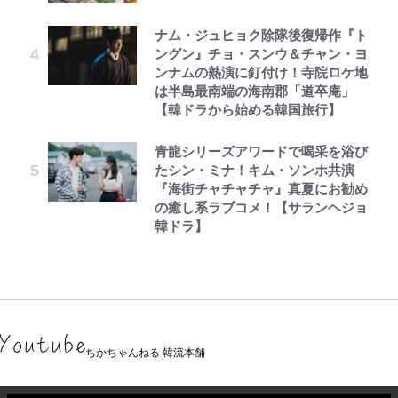
ナム・ジュヒョク除隊後復帰作『ト
ングン』チョ・スンウ＆チャン・ヨ
ンナムの熱演に釘付け！寺院ロケ地
は半島最南端の海南郡「道卒庵」
【韓ドラから始める韓国旅行】
青龍シリーズアワードで喝采を浴び
たシン・ミナ！キム・ソンホ共演
『海街チャチャチャ』真夏にお勧め
の癒し系ラブコメ！【サランヘジョ
韓ドラ】
ちかちゃんねる 韓流本舗