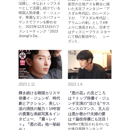
活躍し、今なおトップスタ
架空の土地アスを舞台に描
ーとして活躍し続けている
いた太古ファンタジー『ア
韓国人気俳優、イ・ジュン
スダル年代記』のシーズン
ギ。華麗なダンスパフォー
２が、『アスダル年代記：
マンスでファンを酔わせ
アラムンの剣』として4年
た、2023年12月15日のフ
ぶりに放送された。日本で
ァンミーティング『2023
はディズニープラス スター
Joongi’s Da…
にて独占配信中だ。 シー
ズン1…
2023.1.11
2023.1.6
輝き続ける韓国カリスマ
『悪の花』の見どころ
俳優イ・ジュンギ、時代
は？トップ俳優イ・ジュ
劇とアクション、美しい
ンギ主演の“泣ける”サス
涙の演技の魅力！14年前
ペンスロマンス、主人公
の貴重な表紙写真＆イン
は悪か善か!?夫婦の愛
タビュー、『麗＜レイ
は？脇役俳優にも注目！
＞』『悪の花』他一挙紹
Netflixで配信されるやいな
や連日視聴ランキング
介！