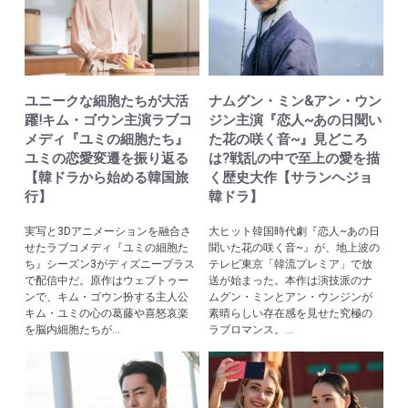
ユニークな細胞たちが大活
ナムグン・ミン&アン・ウン
躍!キム・ゴウン主演ラブコ
ジン主演『恋人~あの日聞い
メディ『ユミの細胞たち』
た花の咲く音~』見どころ
ユミの恋愛変遷を振り返る
は?戦乱の中で至上の愛を描
【韓ドラから始める韓国旅
く歴史大作【サランヘジョ
行】
韓ドラ】
実写と3Dアニメーションを融合さ
大ヒット韓国時代劇『恋人~あの日
せたラブコメディ『ユミの細胞た
聞いた花の咲く音~』が、地上波の
ち』シーズン3がディズニープラス
テレビ東京「韓流プレミア」で放
で配信中だ。原作はウェブトゥー
送が始まった。本作は演技派のナ
ンで、キム・ゴウン扮する主人公
ムグン・ミンとアン・ウンジンが
キム・ユミの心の葛藤や喜怒哀楽
素晴らしい存在感を見せた究極の
を脳内細胞たちが...
ラブロマンス。...