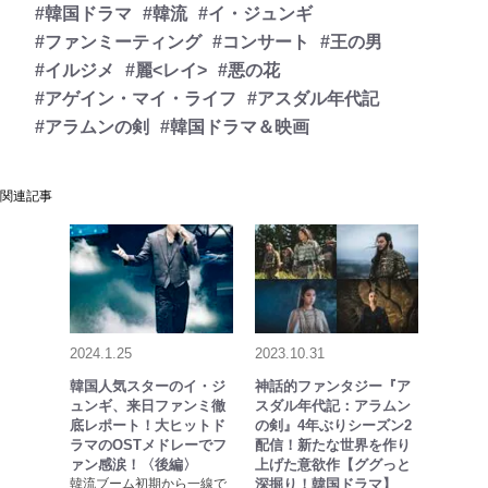
#韓国ドラマ
#韓流
#イ・ジュンギ
#ファンミーティング
#コンサート
#王の男
#イルジメ
#麗<レイ>
#悪の花
#アゲイン・マイ・ライフ
#アスダル年代記
#アラムンの剣
#韓国ドラマ＆映画
関連記事
2024.1.25
2023.10.31
韓国人気スターのイ・ジ
神話的ファンタジー『ア
ュンギ、来日ファンミ徹
スダル年代記：アラムン
底レポート！大ヒットド
の剣』4年ぶりシーズン2
ラマのOSTメドレーでフ
配信！新たな世界を作り
ァン感涙！〈後編〉
上げた意欲作【ググっと
韓流ブーム初期から一線で
深掘り！韓国ドラマ】