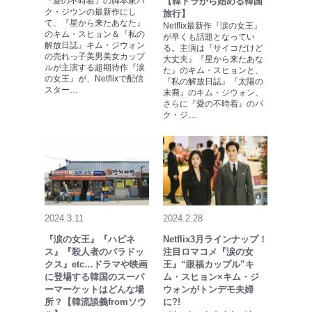
『愛の不時着』の脚本家パ
【韓ドラから始める韓国
ク・ジウンの最新作にし
旅行】
て、『星から来たあなた』
Netflix最新作『涙の女王』
のキム・スヒョン＆『私の
が早くも話題となってい
解放日誌』キム・ジウォン
る。主演は『サイコだけど
の売れっ子美男美女カップ
大丈夫』『星から来たあな
ルが主演する超期待作『涙
た』のキム・スヒョンと、
の女王』が、Netflixで配信
『私の解放日誌』『太陽の
スター…
末裔』のキム・ジウォン、
さらに『愛の不時着』のパ
ク・ジ…
2024.3.11
2024.2.28
『涙の女王』『ハピネ
Netflix3月ラインナップ！
ス』『殺人者のパラドッ
注目ロマコメ『涙の女
クス』etc…ドラマや映画
王』“眼福カップル”キ
に登場する韓国のスーパ
ム・スヒョン×キム・ジ
ーマーケットはどんな場
ウォンがトンデモ夫婦
所？【韓流談義fromソウ
に?!