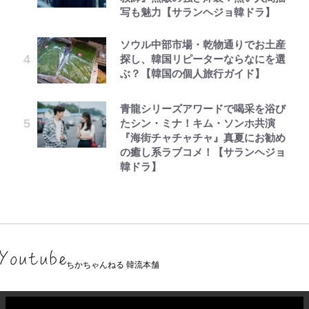
写も魅力【サランヘジョ韓ドラ】
ソウル中部市場・乾物通りでお土産
探し、韓国リピーターならなにを選
ぶ？【韓国の個人旅行ガイド】
青龍シリーズアワードで喝采を浴び
たシン・ミナ！キム・ソンホ共演
『海街チャチャチャ』真夏にお勧め
の癒し系ラブコメ！【サランヘジョ
韓ドラ】
ちかちゃんねる 韓流本舗