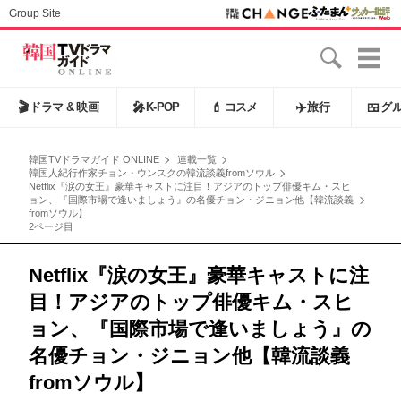
Group Site
🎬
ドラマ & 映画
🎤
K-POP
💄
コスメ
✈️
旅行
🍱
グ
韓国TVドラマガイド ONLINE
連載一覧
韓国人紀行作家チョン・ウンスクの韓流談義fromソウル
Netflix『涙の女王』豪華キャストに注目！アジアのトップ俳優キム・スヒ
ョン、『国際市場で逢いましょう』の名優チョン・ジニョン他【韓流談義
fromソウル】
2ページ目
Netflix『涙の女王』豪華キャストに注
目！アジアのトップ俳優キム・スヒ
ョン、『国際市場で逢いましょう』の
名優チョン・ジニョン他【韓流談義
fromソウル】