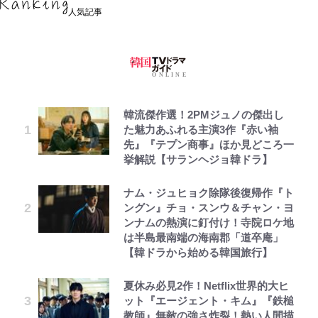
人気記事
韓流傑作選！2PMジュノの傑出し
た魅力あふれる主演3作『赤い袖
先』『テプン商事』ほか見どころ一
挙解説【サランヘジョ韓ドラ】
ナム・ジュヒョク除隊後復帰作『ト
ングン』チョ・スンウ＆チャン・ヨ
ンナムの熱演に釘付け！寺院ロケ地
は半島最南端の海南郡「道卒庵」
【韓ドラから始める韓国旅行】
夏休み必見2作！Netflix世界的大ヒ
ット『エージェント・キム』『鉄槌
教師』無敵の強さ炸裂！熱い人間描