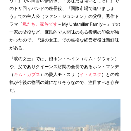
う！』での田舎の僧侶役、『あなたは遠いところに』で
のドサ回りバンドの座長役、『国際市場で逢いましょ
う』での主人公（ファン・ジョンミン）の父役、秀作ド
ラマ『
私たち、家族です
～My Unfamiliar Family～』での
一家の父役など、庶民的で人間味のある役柄の印象が強
かったので、『涙の女王』での厳格な経営者役は新鮮味
がある。
『涙の女王』では、娘ホン・ヘイン（キム・ジウォン）
や、父でありクイーンズ財閥の会長であるホン・マンデ
（
キム・ガプス
）の愛人モ・スリ（
イ・ミスク
）との確
執が今後の物語の鍵になりそうなので、注目すべき存在
だ。