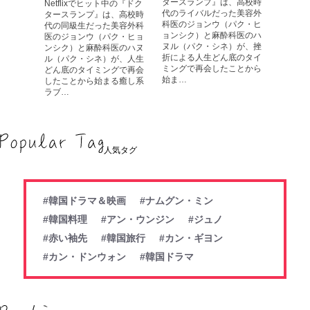
タースランプ』は、高校時
Netflixでヒット中の『ドク
代のライバルだった美容外
タースランプ』は、高校時
科医のジョンウ（パク・ヒ
代の同級生だった美容外科
ョンシク）と麻酔科医のハ
医のジョンウ（パク・ヒョ
ヌル（パク・シネ）が、挫
ンシク）と麻酔科医のハヌ
折による人生どん底のタイ
ル（パク・シネ）が、人生
ミングで再会したことから
どん底のタイミングで再会
始ま…
したことから始まる癒し系
ラブ…
人気タグ
#韓国ドラマ＆映画
#ナムグン・ミン
#韓国料理
#アン・ウンジン
#ジュノ
#赤い袖先
#韓国旅行
#カン・ギヨン
#カン・ドンウォン
#韓国ドラマ