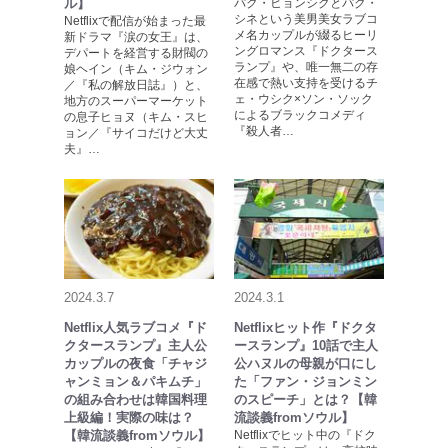
ル】
パク・ヒョンシクとパク・
シネという美男美女ラブコ
Netflixで配信が始まった最
メ名カップルが綴るヒーリ
新ドラマ『涙の女王』は、
ングロマンス『ドクタース
デパートを経営する財閥の
ランプ』や、唯一無二の存
娘ヘイン（キム・ジウォン
在感で熱い支持を受けるチ
／『私の解放日誌』）と、
ェ・ウシク×ソン・ソック
地方のスーパーマーケット
によるブラックコメディ
の息子ヒョヌ（キム・スヒ
『殺人者…
ョン／『サイコだけど大丈
夫』…
2024.3.7
2024.3.1
Netflix人気ラブコメ『ド
Netflixヒット作『ドクタ
クタースランプ』主人公
ースランプ』10話で主人
カップルの夜食「チャジ
公ハヌルの母親が口にし
ャンミョン＆パキムチ」
た「ファン・ジョンミン
の組み合わせは韓国料理
のスピーチ」とは？【韓
上級編！実際の味は？
流談義fromソウル】
【韓流談義fromソウル】
Netflixでヒット中の『ドク