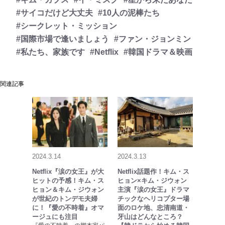
#サイコだけど大丈夫
#10人の泥棒たち
#シークレット・ミッション
#国際市場で逢いましょう
#ファン・ジョンミン
#私たち、家族です
#Netflix
#韓国ドラマ＆映画
関連記事
2024.3.14
2024.3.13
Netflix『涙の女王』が大
Netflix話題作！キム・ス
ヒットの予感！キム・ス
ヒョン×キム・ジウォン
ヒョン＆キム・ジウォン
主演『涙の女王』ドラマ
が世紀のトンデモ夫婦
チックなヘリコプター場
に！『愛の不時着』オマ
面のロケ地、忠清南道・
ージュにも注目
牙山はどんなところ？