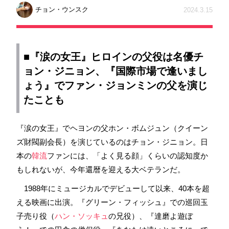
チョン・ウンスク
2024.3.15
■『涙の女王』ヒロインの父役は名優
チ
ョン・ジニョン
、『
国際市場で逢いまし
ょう
』で
ファン・ジョンミン
の父を演じ
たことも
『涙の女王』でヘヨンの父ホン・ボムジュン（クイーン
ズ財閥副会長）を演じているのはチョン・ジニョン。日
本の
韓流
ファンには、「よく見る顔」くらいの認知度か
もしれないが、今年還暦を迎える大ベテランだ。
1988年にミュージカルでデビューして以来、40本を超
える映画に出演。『グリーン・フィッシュ』での巡回玉
子売り役（
ハン・ソッキュ
の兄役）、『達磨よ遊ぼ