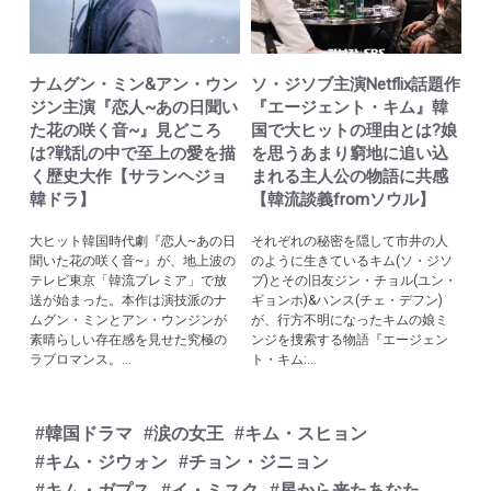
ナムグン・ミン&アン・ウン
ソ・ジソブ主演Netflix話題作
ジン主演『恋人~あの日聞い
『エージェント・キム』韓
た花の咲く音~』見どころ
国で大ヒットの理由とは?娘
は?戦乱の中で至上の愛を描
を思うあまり窮地に追い込
く歴史大作【サランヘジョ
まれる主人公の物語に共感
韓ドラ】
【韓流談義fromソウル】
大ヒット韓国時代劇『恋人~あの日
それぞれの秘密を隠して市井の人
聞いた花の咲く音~』が、地上波の
のように生きているキム(ソ・ジソ
テレビ東京「韓流プレミア」で放
ブ)とその旧友ジン・チョル(ユン・
送が始まった。本作は演技派のナ
ギョンホ)&ハンス(チェ・デフン)
ムグン・ミンとアン・ウンジンが
が、行方不明になったキムの娘ミ
素晴らしい存在感を見せた究極の
ンジを捜索する物語『エージェン
ラブロマンス。...
ト・キム:...
#韓国ドラマ
#涙の女王
#キム・スヒョン
#キム・ジウォン
#チョン・ジニョン
#キム・ガプス
#イ・ミスク
#星から来たあなた