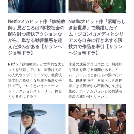
Netflixメガヒット作『鉄槌教
Netflix大ヒット作『素晴らし
師』見どころは?学校社会の
き新世界』で飛躍したイ
闇を討つ痛快アクションな
ム・ジヨン!コメディとシリ
がら、単なる勧善懲悪を超
アスを自在に行き来する演
えた深みがある【サランヘ
技力で作品を牽引【サラン
ジョ韓ドラ】
ヘジョ韓ドラ】
Netflix『鉄槌教師』が世界的な大ヒ
俳優の成長プロセスには、飛躍的
ットを記録している。原作は同名
な進化を遂げる瞬間がある。イ
の人気ウェブトゥーンで、教育現
ム・ジヨンはまさにその渦中にい
場で起こる様々な犯罪を斬新な手
る。最新主演作『素晴らしき新世
法で正していくというヒューマ
界』は視聴者から圧倒的な支持を
ン・アクションストーリー。舞台
集め、ホ・ナムジュンとの共演も
となるのはドラマ...
最高の成功例となった...