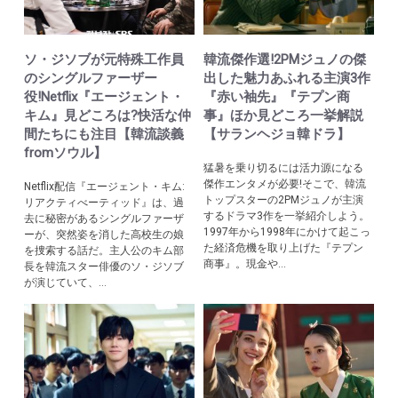
ソ・ジソブが元特殊工作員
韓流傑作選!2PMジュノの傑
のシングルファーザー
出した魅力あふれる主演3作
役!Netflix『エージェント・
『赤い袖先』『テプン商
キム』見どころは?快活な仲
事』ほか見どころ一挙解説
間たちにも注目【韓流談義
【サランヘジョ韓ドラ】
fromソウル】
猛暑を乗り切るには活力源になる
傑作エンタメが必要!そこで、韓流
Netflix配信『エージェント・キム:
トップスターの2PMジュノが主演
リアクティべーティッド』は、過
するドラマ3作を一挙紹介しよう。
去に秘密があるシングルファーザ
1997年から1998年にかけて起こっ
ーが、突然姿を消した高校生の娘
た経済危機を取り上げた『テプン
を捜索する話だ。主人公のキム部
商事』。現金や...
長を韓流スター俳優のソ・ジソブ
が演じていて、...