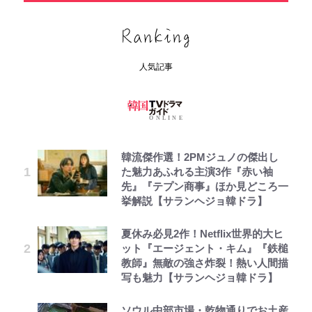
人気記事
韓流傑作選！2PMジュノの傑出し
た魅力あふれる主演3作『赤い袖
先』『テプン商事』ほか見どころ一
挙解説【サランヘジョ韓ドラ】
夏休み必見2作！Netflix世界的大ヒ
ット『エージェント・キム』『鉄槌
教師』無敵の強さ炸裂！熱い人間描
写も魅力【サランヘジョ韓ドラ】
ソウル中部市場・乾物通りでお土産