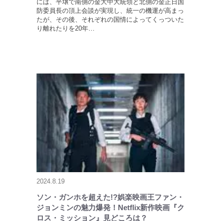
には、平壌で南側の金大中大統領と北側の金正日国
防委員長の頂上会談が実現し、統一の機運が高まっ
たが、その後、それぞれの国情によってくっついた
り離れたりを20年…
2024.8.19
ソン・ガンホを超えた!?娯楽映画王ファン・
ジョンミンの魅力爆発！Netflix新作映画『ク
ロス・ミッション』見どころは？