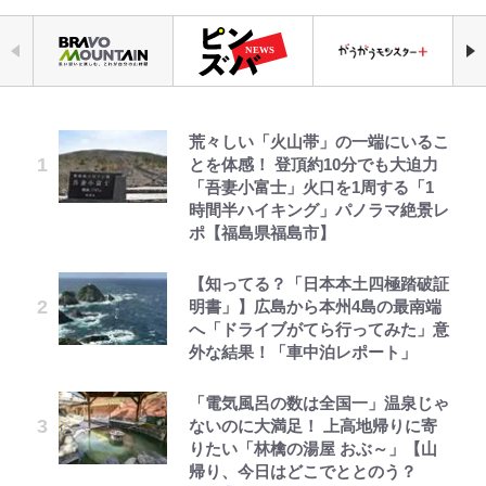
荒々しい「火山帯」の一端にいるこ
千葉雄大、ほっそりイケメン近影に
公式-ヒロインが来る前に妊娠しま
｢なんじゃこりゃあああ！｣本田圭
えびめしの流儀
「自分の絵ごと、このジャンルはそ
空の轍と大地の雲と 第1回
錦織一清の写真集はなぜ私服なの
とを体感！ 登頂約10分でも大迫力
「顔パンパンだったのに」反響 視
した~詰んだはずの悪役令嬢です
佑の古巣ミラン、漆黒×蛍光レッド
ろそろ終わりかな」江口寿史が炎上
か…高級ブランドをやめ等身大の自
「吾妻小富士」火口を1周する「1
聴者が想った激変の納得理由
が、どうやら違うようです~ 第1話
の超絶クールな新サードユニに世界
を経て樋口毅宏に語ったこと
分を表現する現在「ちゃんとおじい
時間半ハイキング」パノラマ絶景レ
が熱狂｢サードなのにズルい｣｢こり
ちゃんに」
ポ【福島県福島市】
ゃかっけえわ｣
村上佳菜子、“遠距離結婚”の夫と
公式-聖女じゃないと追放されたの
オラの引越し物語 サボテン大襲撃
1万円超えも「納得のクオリティ」
第3回 出版までの道のり・その2
「のりの芝居は観たいと」藤原紀香
の再会にデレデレ…顔出し公開
で、もふもふ従者(聖獣)とおにぎり
『この素晴らしい世界に祝福を！』
【知ってる？「日本本土四極踏破証
｢最後の1枚…ワルぃゎ〜｣鈴木優磨
が明かす夫・片岡愛之助との関係
「愛が足りない」不満を漏らしてい
を握る 第53話(1)
10万針以上の密度で再現された“め
明書」】広島から本州4島の最南端
が激勝翌日に写真12枚投稿→渾身
性…互いに一番のお客さんで刺激を
た過去も
ぐみん刺繍ワークシャツ”にファン
へ「ドライブがてら行ってみた」意
の“煽りショット”に興奮！｢最後の
もらう存在
も感動
公式-おっさん底辺治癒士と愛娘の
でっかい男になりたいゾ
レビュー『仮面家族』悠木シュン・
外な結果！「車中泊レポート」
1枚までの壮大なフリ｣｢知念くんの
宮崎麗果、“10キロ減”告白後の背
辺境ライフ ~中年男が回復スキルに
著
ことどんだけ好きなんよｗ｣
江口洋介の人生最大のCHANGEは
骨・肋骨くっきりトレ姿に「痩せ過
映画『ちいかわ』入場者特典「第２
覚醒して、英雄へ成り上がる~ 第82
「電気風呂の数は全国一」温泉じゃ
「ファミリーができたこと」時には
ぎてませんか」心配の声も 夫・黒
弾」がスタート！まさかの人気アイ
話(1)
ないのに大満足！ 上高地帰りに寄
｢知念さんを煽ってたのと同じ
30人で…江口流“普通の”子育てメ
木啓司にはDV巡る逮捕報道
テムに称賛続々「豪華すぎる！」
りたい「林檎の湯屋 おぶ～」【山
人？｣鹿島・鈴木優磨、大逆転勝利
ソッドとは
帰り、今日はどこでととのう？
後の“超・優等生インタビュー”が