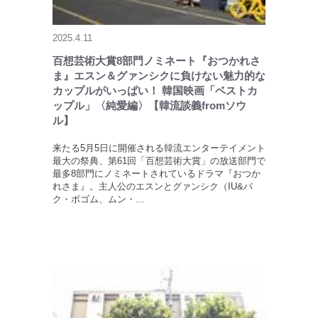
2025.4.11
百想芸術大賞8部門ノミネート『おつかれさ
ま』エスン＆グァンシクに負けない魅力的な
カップルがいっぱい！ 韓国映画「ベストカ
ップル」〈純愛編〉【韓流談義fromソウ
ル】
来たる5月5日に開催される韓流エンターテイメント
最大の祭典、第61回「百想芸術大賞」の放送部門で
最多8部門にノミネートされているドラマ『おつか
れさま』。主人公のエスンとグァンシク（IU&パ
ク・ボゴム、ムン・…