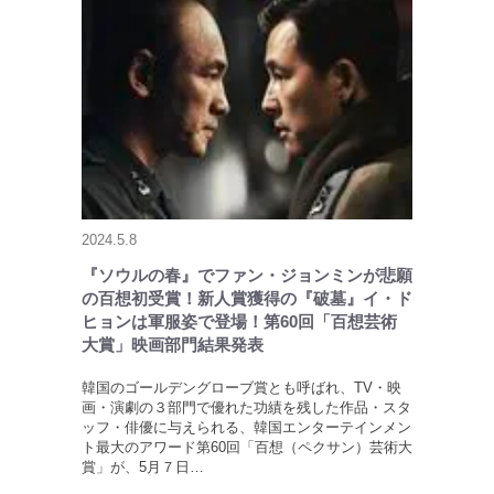
2024.5.8
『ソウルの春』でファン・ジョンミンが悲願
の百想初受賞！新人賞獲得の『破墓』イ・ド
ヒョンは軍服姿で登場！第60回「百想芸術
大賞」映画部門結果発表
韓国のゴールデングローブ賞とも呼ばれ、TV・映
画・演劇の３部門で優れた功績を残した作品・スタ
ッフ・俳優に与えられる、韓国エンターテインメン
ト最大のアワード第60回「百想（ペクサン）芸術大
賞」が、5月７日…