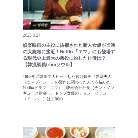
2025.8.27
娯楽映画の主役に抜擢された新人女優が当時
の大統領に接近！Netflix『エマ』にも登場す
る現代史上最大の悪役に扮した俳優は？
【韓流談義fromソウル】
1982年に韓国で大ヒットした官能映画『愛麻夫人
（エマブイン）』の製作に関わった人々を描いた
Netflixドラマ『エマ』。映画会社社長（チン・ソン
ギュ）と衝突し、トップ女優のチョン・ヒラン
（イ・ハニ）は主演の…