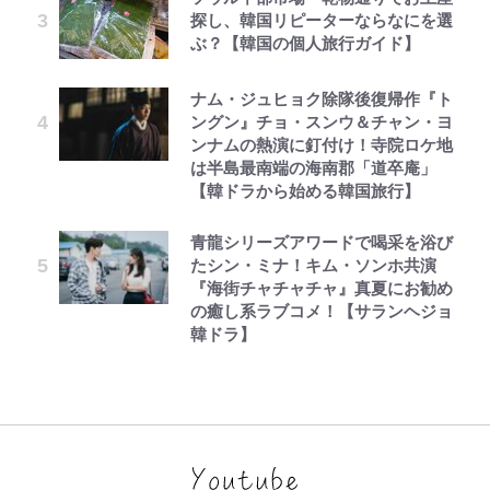
探し、韓国リピーターならなにを選
ぶ？【韓国の個人旅行ガイド】
ナム・ジュヒョク除隊後復帰作『ト
ングン』チョ・スンウ＆チャン・ヨ
ンナムの熱演に釘付け！寺院ロケ地
は半島最南端の海南郡「道卒庵」
【韓ドラから始める韓国旅行】
青龍シリーズアワードで喝采を浴び
たシン・ミナ！キム・ソンホ共演
『海街チャチャチャ』真夏にお勧め
の癒し系ラブコメ！【サランヘジョ
韓ドラ】