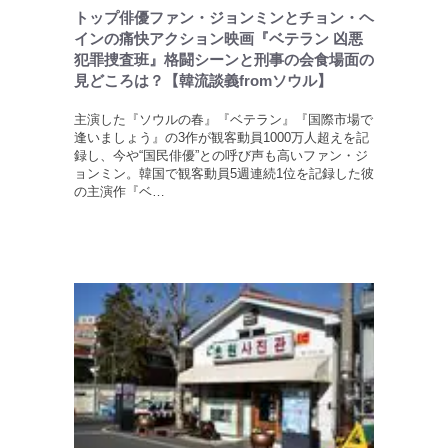
トップ俳優ファン・ジョンミンとチョン・ヘ
インの痛快アクション映画『ベテラン 凶悪
犯罪捜査班』格闘シーンと刑事の会食場面の
見どころは？【韓流談義fromソウル】
主演した『ソウルの春』『ベテラン』『国際市場で
逢いましょう』の3作が観客動員1000万人超えを記
録し、今や“国民俳優”との呼び声も高いファン・ジ
ョンミン。韓国で観客動員5週連続1位を記録した彼
の主演作『ベ…