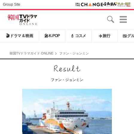
Group Site
🎬
ドラマ & 映画
🎤
K-POP
💄
コスメ
✈️
旅行
🍱
グ
韓国TVドラマガイド ONLINE
ファン・ジョンミン
ファン・ジョンミン