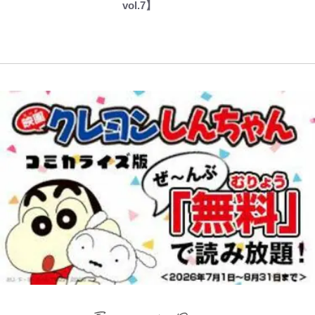
vol.7】
話題！｢試合中とのギャップw｣｢礼
儀正しいイケメンやな」