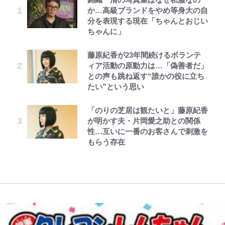
か…高級ブランドをやめ等身大の自
した~詰んだはずの悪役令嬢です
「顔パンパンだったのに」反響 視
佑の古巣ミラン、漆黒×蛍光レッド
アを棚卸し！ “ウルトラライト” 目
ろそろ終わりかな」江口寿史が炎上
分を表現する現在「ちゃんとおじい
が、どうやら違うようです~ 第1話
聴者が想った激変の納得理由
の超絶クールな新サードユニに世界
指した「自分スタイル」再構築でわ
を経て樋口毅宏に語ったこと
ちゃんに」
が熱狂｢サードなのにズルい｣｢こり
かった「本当に必要な7つの道具」
ゃかっけえわ｣
とは
公式-冒険家になろう! ~スキルボー
GLAY・TERU＆PUFFY大貫亜美
でっかい男になりたいゾ
映画『ちいかわ』入場者特典「第２
第3回 出版までの道のり・その2
藤原紀香が23年間続けるボランテ
ドでダンジョン攻略~ 第65話(1)
の“共演”ショットに「夫婦で写っ
弾」がスタート！まさかの人気アイ
ィア活動の原動力は…「偽善者だ」
浦和と千葉の首をかしげる主力放
荒々しい「火山帯」の一端にいるこ
てるの尊い」 長女はもう23歳
テムに称賛続々「豪華すぎる！」
との声も跳ね返す“誰かの役に立ち
出、柏リカルドの下で新加入2人が
とを体感！ 登頂約10分でも大迫力
たい”という思い
化ける！Jリーグに必要な外国人選
「吾妻小富士」火口を1周する「1
公式-超難関ダンジョンで10万年修
黒木啓司が妻・宮崎麗果にDV報
ボーちゃんの一途な気持ちだゾ
1万円超えも「納得のクオリティ」
レビュー『仮面家族』悠木シュン・
手は【Jリーグ開幕｢初めての秋春
時間半ハイキング」パノラマ絶景レ
行した結果、世界最強に~最弱無能
道、逮捕前にインスタに起きてい
『この素晴らしい世界に祝福を！』
著
制｣の大激論】(4)
ポ【福島県福島市】
「のりの芝居は観たいと」藤原紀香
の下剋上~ 第37話(1)
た“異変”…削除していたラブラブ
10万針以上の密度で再現された“め
が明かす夫・片岡愛之助との関係
投稿
ぐみん刺繍ワークシャツ”にファン
性…互いに一番のお客さんで刺激を
｢知念さんを煽ってたのと同じ
「電気風呂の数は全国一」温泉じゃ
も感動
もらう存在
人？｣鹿島・鈴木優磨、大逆転勝利
ないのに大満足！ 上高地帰りに寄
後の“超・優等生インタビュー”が
りたい「林檎の湯屋 おぶ～」【山
話題！｢試合中とのギャップw｣｢礼
帰り、今日はどこでととのう？
儀正しいイケメンやな」
vol.7】