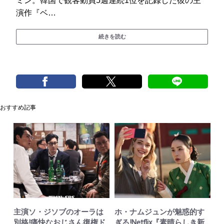
ミン。韓国で観客動員5週連続1位を記録した彼の主
演作『ベ…
続きを読む
おすすめ記事
主演ソ・ジソブのオーラは
ホ・ナムジュンが魅惑的す
別格!痛快なおじさん復権ド
ぎる!Netflix『素晴らしき新