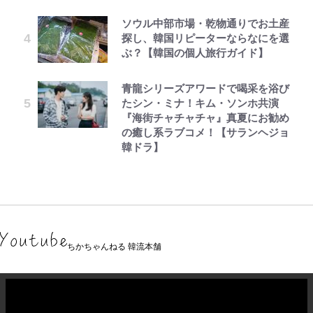
ソウル中部市場・乾物通りでお土産
探し、韓国リピーターならなにを選
ぶ？【韓国の個人旅行ガイド】
青龍シリーズアワードで喝采を浴び
たシン・ミナ！キム・ソンホ共演
『海街チャチャチャ』真夏にお勧め
の癒し系ラブコメ！【サランヘジョ
韓ドラ】
ちかちゃんねる 韓流本舗