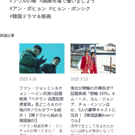
#ソウルの春
#国際市場で逢いましょう
#アン・ボヒョン
#ヒョン・ボンシク
#韓国ドラマ＆映画
関連記事
2025.4.16
2025.3.13
ファン・ジョンミン＆チ
海女が密輸の片棒担ぎ!?
ョン・ヘイン共演の話題
話題映画『密輸 1970』キ
映画『ベテラン 凶悪犯罪
ム・ヘス、ヨム・ジョン
捜査班』見どころ＆ロケ
ア、チョ・インソンほ
地のNソウルタワーを紹
か、5人の豪華キャストに
介！【韓ドラから始める
注目！【韓流談義fromソ
韓国旅行】
ウル】
ベテラン熱血刑事ソ・ドン
済州で女として生まれたか
チョルが帰ってきた！ 名
らには誰もが海女になって