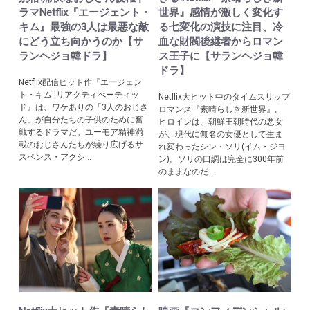
ラマNetflix『エージェント・
世界』感情が激しく変化す
キム』最強の3人は最悪な敵
る七変化の演技に注目、冷
にどう立ち向かうのか【サ
血な財閥後継者からロマン
ランヘジョ韓ドラ】
ス王子に【サランヘジョ韓
ドラ】
Netflix配信ヒット作『エージェン
ト・キム: リアクティべーティッ
Netflix大ヒット中のタイムスリップ
ド』は、ワケありの「3人のおじさ
ロマンス『素晴らしき新世界』。
ん」が自分たちの子供のために奮
ヒロインは、朝鮮王朝時代の悪女
戦するドラマだ。ユーモア精神満
が、現代に無名の女優として生ま
載のおじさんたちが繰り広げるサ
れ変わったシン・ソリ(イム・ジヨ
スペンス・アクシ...
ン)。ソリの口調は完全に300年前
のままなのだ...