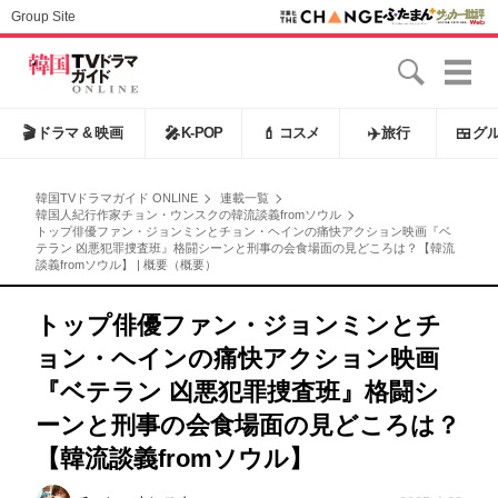
Group Site
🎬
ドラマ & 映画
🎤
K-POP
💄
コスメ
✈️
旅行
🍱
グ
韓国TVドラマガイド ONLINE
連載一覧
韓国人紀行作家チョン・ウンスクの韓流談義fromソウル
トップ俳優ファン・ジョンミンとチョン・ヘインの痛快アクション映画『ベ
テラン 凶悪犯罪捜査班』格闘シーンと刑事の会食場面の見どころは？【韓流
談義fromソウル】 | 概要（概要）
トップ俳優ファン・ジョンミンとチ
ョン・ヘインの痛快アクション映画
『ベテラン 凶悪犯罪捜査班』格闘シ
ーンと刑事の会食場面の見どころは？
【韓流談義fromソウル】