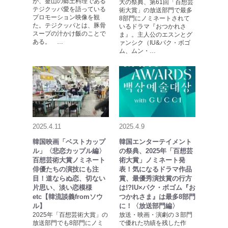
が、釜山の郷土料理である
大の祭典、第61回「百想芸
テジクッパ愛を語っている
術大賞」の放送部門で最多
プロモーション映像を観
8部門にノミネートされて
た。テジクッパとは、豚骨
いるドラマ『おつかれさ
スープの汁かけ飯のことで
ま』。主人公のエスンとグ
ある。 …
ァンシク（IU&パク・ボゴ
ム、ムン・…
2025.4.11
2025.4.9
韓国映画「ベストカップ
韓国エンターテイメント
ル」〈悲恋カップル編〉
の祭典、2025年「百想芸
百想芸術大賞ノミネート
術大賞」ノミネート発
俳優たちの演技にも注
表！気になるドラマ作品
目！道ならぬ恋、切ない
賞、最優秀演技賞の行方
片思い、淡い恋模様
は!?IU×パク・ボゴム『お
etc【韓流談義fromソウ
つかれさま』は最多8部門
ル】
に！〈放送部門編〉
2025年「百想芸術大賞」の
放送・映画・演劇の３部門
放送部門でも8部門にノミ
で優れた功績を残した作