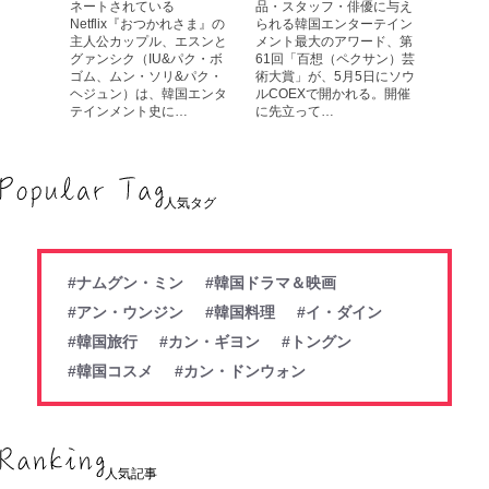
ネートされている
品・スタッフ・俳優に与え
Netflix『おつかれさま』の
られる韓国エンターテイン
主人公カップル、エスンと
メント最大のアワード、第
グァンシク（IU&パク・ボ
61回「百想（ペクサン）芸
ゴム、ムン・ソリ&パク・
術大賞」が、5月5日にソウ
ヘジュン）は、韓国エンタ
ルCOEXで開かれる。開催
テインメント史に…
に先立って…
人気タグ
#ナムグン・ミン
#韓国ドラマ＆映画
#アン・ウンジン
#韓国料理
#イ・ダイン
#韓国旅行
#カン・ギヨン
#トングン
#韓国コスメ
#カン・ドンウォン
人気記事