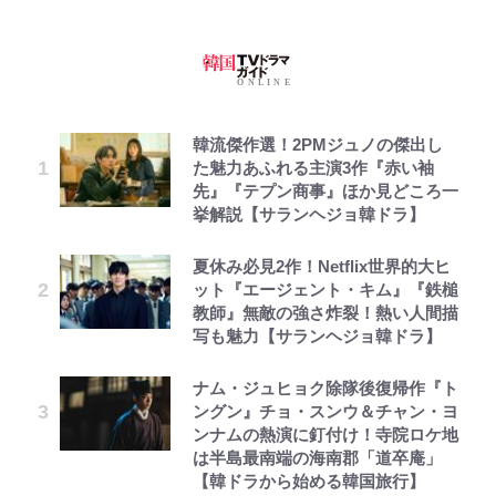
韓流傑作選！2PMジュノの傑出し
た魅力あふれる主演3作『赤い袖
先』『テプン商事』ほか見どころ一
挙解説【サランヘジョ韓ドラ】
夏休み必見2作！Netflix世界的大ヒ
ット『エージェント・キム』『鉄槌
教師』無敵の強さ炸裂！熱い人間描
写も魅力【サランヘジョ韓ドラ】
ナム・ジュヒョク除隊後復帰作『ト
ングン』チョ・スンウ＆チャン・ヨ
ンナムの熱演に釘付け！寺院ロケ地
は半島最南端の海南郡「道卒庵」
【韓ドラから始める韓国旅行】