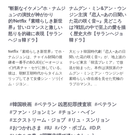
“斬新なイケメン”ホ・ナムジ
ナムグン・ミン&アン・ウン
ュンの演技が神がかり
ジン主演『恋人~あの日聞い
的!Netflix『素晴らしき新世
た花の咲く音~』見どころ
界』甘いロマンスと激しい
は?戦乱の中で至上の愛を描
怒りを的確に表現【サラン
く歴史大作【サランヘジョ
ヘジョ韓ドラ】
韓ドラ】
Netflix『素晴らしき新世界』でホ・
大ヒット韓国時代劇『恋人~あの日
ナムジュンは、チャイル財閥の後
聞いた花の咲く音~』が、地上波の
継者一番手のBOJEI(ビーオージェ
テレビ東京「韓流プレミア」で放
イ)代表チャ・セゲに扮している。
送が始まった。本作は演技派のナ
彼は、朝鮮王朝時代からタイムス
ムグン・ミンとアン・ウンジンが
リップしてきて女優シン・ソリ(イ
素晴らしい存在感を見せた究極の
ム・ジヨン...
ラブロマンス。...
#韓国映画
#ベテラン 凶悪犯罪捜査班
#ベテラン
#ファン・ジョンミン
#チョン・ヘイン
#エクストリーム・ジョブ
#リュ・スンリョン
#おつかれさま
#IU
#パク・ボゴム
#D.P.