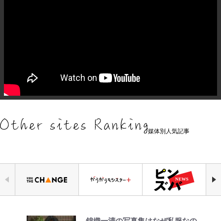
媒体別人気記事
錦織一清の写真集はなぜ私服なの
公式-ヒロインが来る前に妊娠しま
千葉雄大、ほっそりイケメン近影に
えびめしの流儀
｢なんじゃこりゃあああ！｣本田圭
【キャンプ自己啓発】増えすぎたギ
「自分の絵ごと、このジャンルはそ
空の轍と大地の雲と 第1回