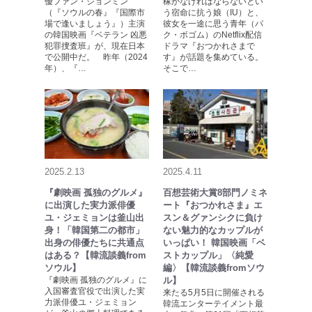
優ファン・ジョンミン
稼がなければならないとい
（『ソウルの春』『国際市
う宿命に抗う娘（IU）と、
場で逢いましょう』）主演
彼女を一途に思う青年（パ
の韓国映画『ベテラン 凶悪
ク・ボゴム）のNetflix配信
犯罪捜査班』が、現在日本
ドラマ『おつかれさまで
で公開中だ。 昨年（2024
す』が話題を集めている。
年）、『…
そこで…
2025.2.13
2025.4.11
『劇映画 孤独のグルメ』
百想芸術大賞8部門ノミネ
に出演した実力派俳優
ート『おつかれさま』エ
ユ・ジェミョンは釜山出
スン＆グァンシクに負け
身！「韓国第二の都市」
ない魅力的なカップルが
出身の俳優たちに共通点
いっぱい！ 韓国映画「ベ
はある？【韓流談義from
ストカップル」〈純愛
ソウル】
編〉【韓流談義fromソウ
『劇映画 孤独のグルメ』に
ル】
入国審査官役で出演した実
来たる5月5日に開催される
力派俳優ユ・ジェミョン
韓流エンターテイメント最