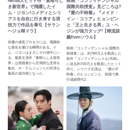
Netflix大ヒット作『素晴らし
映画『コンフィデンシャル:
き新世界』で飛躍したイ
国際共助捜査』見どころは?
ム・ジヨン!コメディとシリ
『愛の不時着』『メイド・
アスを自在に行き来する演
イン・コリア』ヒョンビン
技力で作品を牽引【サラン
と「王と生きる男」ユ・ヘ
ヘジョ韓ドラ】
ジンが強力タッグ!【韓流談
義fromソウル】
俳優の成長プロセスには、飛躍的
な進化を遂げる瞬間がある。イ
映画『コンフィデンシャル:国際共
ム・ジヨンはまさにその渦中にい
助捜査』は、約780万人を動員した
る。最新主演作『素晴らしき新世
前作『コンフィデンシャル/共助』
界』は視聴者から圧倒的な支持を
に迫る約700万人を動員したヒット
集め、ホ・ナムジュンとの共演も
作だ。シリーズ主演は、『愛の不
最高の成功例となった...
時着』のヒョンビンと、韓国で興
行成績歴代2...