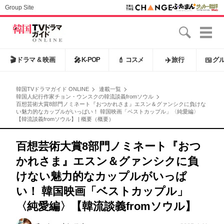
Group Site
🎬
ドラマ & 映画
🎤
K-POP
💄
コスメ
✈️
旅行
🍱
グ
韓国TVドラマガイド ONLINE
連載一覧
韓国人紀行作家チョン・ウンスクの韓流談義fromソウル
百想芸術大賞8部門ノミネート『おつかれさま』エスン＆グァンシクに負けな
い魅力的なカップルがいっぱい！ 韓国映画「ベストカップル」〈純愛編〉
【韓流談義fromソウル】 | 概要（概要）
百想芸術大賞8部門ノミネート『おつ
かれさま』エスン＆グァンシクに負
けない魅力的なカップルがいっぱ
い！ 韓国映画「ベストカップル」
〈純愛編〉【韓流談義fromソウル】