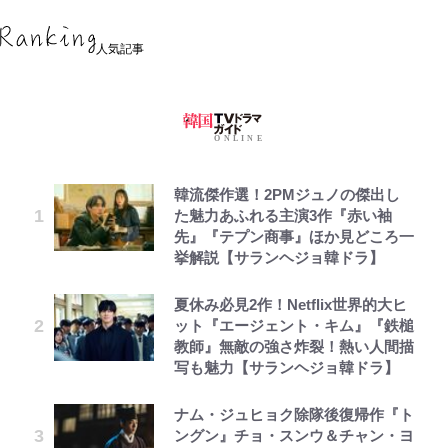
人気記事
韓流傑作選！2PMジュノの傑出し
た魅力あふれる主演3作『赤い袖
先』『テプン商事』ほか見どころ一
挙解説【サランヘジョ韓ドラ】
夏休み必見2作！Netflix世界的大ヒ
ット『エージェント・キム』『鉄槌
教師』無敵の強さ炸裂！熱い人間描
写も魅力【サランヘジョ韓ドラ】
ナム・ジュヒョク除隊後復帰作『ト
ングン』チョ・スンウ＆チャン・ヨ