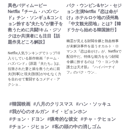
異色バディムービー
パク・ウンビン&ヤン・セジ
Netflix『チーム・ハズバン
ョン主演Netflix『恋は命が
ド』チン・ソンギュ&コンミ
け』ホテルロケ地の済州島
ョン扮する”夫たち”が妻子を
「中文観光団地」とは?【韓
救うために共闘!キム・ジソ
ドラから始める韓国旅行】
クほか共演者にも注目【話
幽霊が見える財閥令嬢と熱血検事
題作見どころ解説】
が未解決事件を追うオカルト・ロ
マンス『恋は命がけ』が、Netflixで
Netflix人気ランキングでトップ10
配信中だ。特殊な能力をもつ財閥
入りしている新作映画『チーム・
令嬢に扮するのは『ウ・ヨンウ弁
ハズバンド』(原題『夫たち』)は、
護士は天才肌』『ハイパーナイ
拉致された妻と娘を救うために前
フ』のパク・ウン...
夫(刑事)と現夫(獣医)がやむなく力
を合わせて奮闘するコメディ・ア
クショ...
#韓国映画
#八月のクリスマス
#ハン・ソッキュ
#我が心のオルガン
#イ・ビョンホン
#チョン・ドヨン
#猟奇的な彼女
#チャ・テヒョン
#チョン・ジヒョン
#私の頭の中の消しゴム