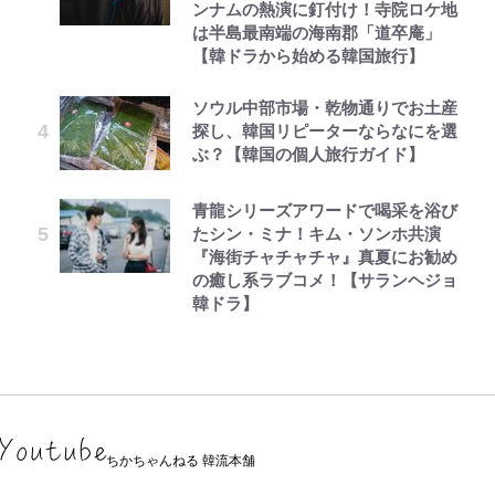
ンナムの熱演に釘付け！寺院ロケ地
は半島最南端の海南郡「道卒庵」
【韓ドラから始める韓国旅行】
ソウル中部市場・乾物通りでお土産
探し、韓国リピーターならなにを選
ぶ？【韓国の個人旅行ガイド】
青龍シリーズアワードで喝采を浴び
たシン・ミナ！キム・ソンホ共演
『海街チャチャチャ』真夏にお勧め
の癒し系ラブコメ！【サランヘジョ
韓ドラ】
ちかちゃんねる 韓流本舗