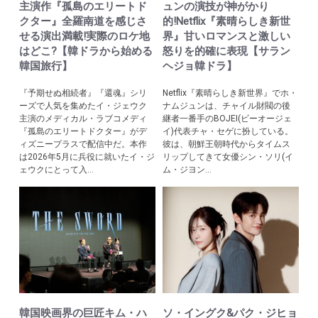
主演作『孤島のエリートド
ュンの演技が神がかり
クター』全羅南道を感じさ
的!Netflix『素晴らしき新世
せる演出満載!実際のロケ地
界』甘いロマンスと激しい
はどこ?【韓ドラから始める
怒りを的確に表現【サラン
韓国旅行】
ヘジョ韓ドラ】
『予期せぬ相続者』『還魂』シリ
Netflix『素晴らしき新世界』でホ・
ーズで人気を集めたイ・ジェウク
ナムジュンは、チャイル財閥の後
主演のメディカル・ラブコメディ
継者一番手のBOJEI(ビーオージェ
『孤島のエリートドクター』がデ
イ)代表チャ・セゲに扮している。
ィズニープラスで配信中だ。本作
彼は、朝鮮王朝時代からタイムス
は2026年5月に兵役に就いたイ・ジ
リップしてきて女優シン・ソリ(イ
ェウクにとって入...
ム・ジヨン...
韓国映画界の巨匠キム・ハ
ソ・イングク&パク・ジヒョ