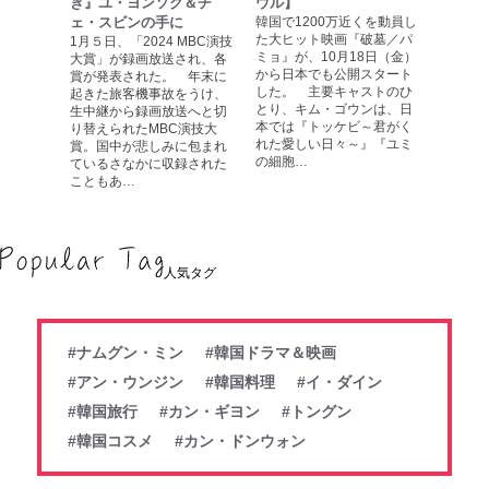
き』ユ・ヨンソク＆チ
ウル】
ェ・スビンの手に
韓国で1200万近くを動員し
た大ヒット映画『破墓／パ
1月５日、「2024 MBC演技
ミョ』が、10月18日（金）
大賞」が録画放送され、各
から日本でも公開スタート
賞が発表された。 年末に
した。 主要キャストのひ
起きた旅客機事故をうけ、
とり、キム・ゴウンは、日
生中継から録画放送へと切
本では『トッケビ～君がく
り替えられたMBC演技大
れた愛しい日々～』『ユミ
賞。国中が悲しみに包まれ
の細胞…
ているさなかに収録された
こともあ…
人気タグ
#ナムグン・ミン
#韓国ドラマ＆映画
#アン・ウンジン
#韓国料理
#イ・ダイン
#韓国旅行
#カン・ギヨン
#トングン
#韓国コスメ
#カン・ドンウォン