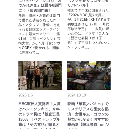
は!?IU×パク・ボゴム『お
【ソウル暮らしは今日も
つかれさま』は最多8部門
サバイバル】
に！〈放送部門編〉
韓国で昨年末に開催された
「2024 MBC演技大賞」
放送・映画・演劇の３部門
が、1月31日にKNTVで日本
で優れた功績を残した作
初放送された（2月、3月に
品・スタッフ・俳優に与え
再放送予定）。 大賞に輝
られる韓国エンターテイン
いたのは、ドラマ『こんな
メント最大のアワード、第
に親密な裏切り者（原
61回「百想（ペクサン）芸
題）』で主演をつとめたハ
術大賞」が、5月5日にソウ
ン・ソッキュ。…
ルCOEXで開かれる。開催
に先立って…
2025.1.6
2024.10.18
MBC演技大賞発表！大賞
映画『破墓／パミョ』で
はハン・ソッキュ、今年
ミステリアスな巫女を熱
のドラマ賞は『捜査班長
演、女優キム・ゴウンの
1958』！ベストカップル
魅力がわかる！おすすめ
賞は『その電話が鳴ると
映画選【韓流談義fromソ