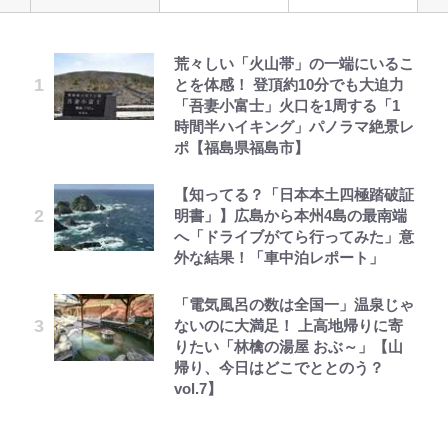
荒々しい「火山帯」の一端にいるこ
空の轍と大地の雲と 第1回
公式-おっさん底辺治癒士と愛娘の
錦織一清の写真集はなぜ私服なの
千葉雄大、ほっそりイケメン近影に
オラの引越し物語 サボテン大襲撃
「自分の絵ごと、このジャンルはそ
｢なんじゃこりゃあああ！｣本田圭
とを体感！ 登頂約10分でも大迫力
辺境ライフ ~中年男が回復スキルに
か…高級ブランドをやめ等身大の自
「顔パンパンだったのに」反響 視
ろそろ終わりかな」江口寿史が炎上
佑の古巣ミラン、漆黒×蛍光レッド
「吾妻小富士」火口を1周する「1
覚醒して、英雄へ成り上がる~ 第82
分を表現する現在「ちゃんとおじい
聴者が想った激変の納得理由
を経て樋口毅宏に語ったこと
の超絶クールな新サードユニに世界
時間半ハイキング」パノラマ絶景レ
話(1)
ちゃんに」
が熱狂｢サードなのにズルい｣｢こり
ポ【福島県福島市】
ゃかっけえわ｣
第3回 出版までの道のり・その2
村上佳菜子、“遠距離結婚”の夫と
えびめしの流儀
1万円超えも「納得のクオリティ」
公式-聖女じゃないと追放されたの
「のりの芝居は観たいと」藤原紀香
の再会にデレデレ…顔出し公開
『この素晴らしい世界に祝福を！』
【知ってる？「日本本土四極踏破証
で、もふもふ従者(聖獣)とおにぎり
が明かす夫・片岡愛之助との関係
｢知念さんを煽ってたのと同じ
「愛が足りない」不満を漏らしてい
10万針以上の密度で再現された“め
明書」】広島から本州4島の最南端
を握る 第53話(1)
性…互いに一番のお客さんで刺激を
人？｣鹿島・鈴木優磨、大逆転勝利
た過去も
ぐみん刺繍ワークシャツ”にファン
へ「ドライブがてら行ってみた」意
もらう存在
後の“超・優等生インタビュー”が
も感動
レビュー『仮面家族』悠木シュン・
でっかい男になりたいゾ
外な結果！「車中泊レポート」
話題！｢試合中とのギャップw｣｢礼
公式-ヒロインが来る前に妊娠しま
黒木啓司が妻・宮崎麗果にDV報
著
儀正しいイケメンやな」
藤原紀香が23年間続けるボランテ
した~詰んだはずの悪役令嬢です
道、逮捕前にインスタに起きてい
映画『ちいかわ』入場者特典「第２
「電気風呂の数は全国一」温泉じゃ
ィア活動の原動力は…「偽善者だ」
が、どうやら違うようです~ 第1話
た“異変”…削除していたラブラブ
弾」がスタート！まさかの人気アイ
ないのに大満足！ 上高地帰りに寄
との声も跳ね返す“誰かの役に立ち
｢あざとナンバーワン！｣鎌田大地
投稿
テムに称賛続々「豪華すぎる！」
りたい「林檎の湯屋 おぶ～」【山
たい”という思い
が冨安健洋に“肩組み頭乗せ”!?｢パ
帰り、今日はどこでととのう？
レス兄弟｣爆誕の歓迎ムービーに大
vol.7】
反響｢最後の鎌田可愛すぎる｣｢粋に
も程がある！」