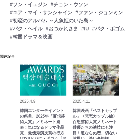
#ソン・イェジン
#チョン・ウソン
#ユア・マイ・サンシャイン
#ファン・ジョンミン
#初恋のアルバム ～人魚姫のいた島～
#パク・ヘイル
#おつかれさま
#IU
#パク・ボゴム
#韓国ドラマ＆映画
関連記事
2025.4.9
2025.4.11
韓国エンターテイメント
韓国映画「ベストカップ
の祭典、2025年「百想芸
ル」〈悲恋カップル編〉
術大賞」ノミネート発
百想芸術大賞ノミネート
表！気になるドラマ作品
俳優たちの演技にも注
賞、最優秀演技賞の行方
目！道ならぬ恋、切ない
は!?IU×パク・ボゴム『お
片思い、淡い恋模様