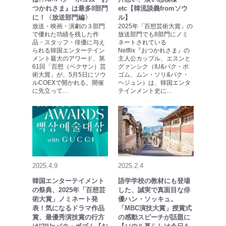
つかれさま』は最多8部門
etc【韓流談義fromソウ
に！〈放送部門編〉
ル】
放送・映画・演劇の３部門
2025年「百想芸術大賞」の
で優れた功績を残した作
放送部門でも8部門にノミ
品・スタッフ・俳優に与え
ネートされている
られる韓国エンターテイン
Netflix『おつかれさま』の
メント最大のアワード、第
主人公カップル、エスンと
61回「百想（ペクサン）芸
グァンシク（IU&パク・ボ
術大賞」が、5月5日にソウ
ゴム、ムン・ソリ&パク・
ルCOEXで開かれる。開催
ヘジュン）は、韓国エンタ
に先立って…
テインメント史に…
2025.4.9
2025.2.4
韓国エンターテイメント
語学学校の教材にも登場
の祭典、2025年「百想芸
した、誠実で真面目な俳
術大賞」ノミネート発
優ハン・ソッキュ。
表！気になるドラマ作品
「MBC演技大賞」授賞式
賞、最優秀演技賞の行方
の感動スピーチが話題に