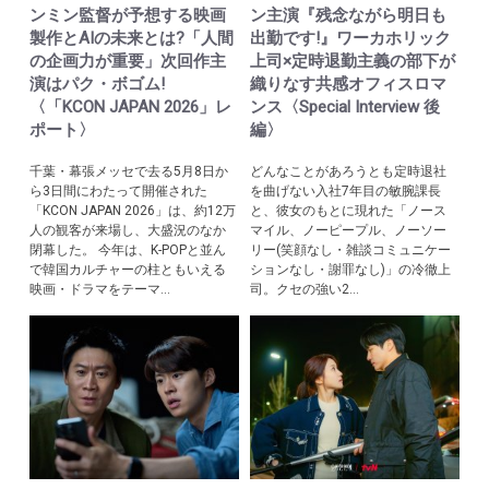
ンミン監督が予想する映画
ン主演『残念ながら明日も
製作とAIの未来とは?「人間
出勤です!』ワーカホリック
の企画力が重要」次回作主
上司×定時退勤主義の部下が
演はパク・ボゴム!
織りなす共感オフィスロマ
〈「KCON JAPAN 2026」レ
ンス〈Special Interview 後
ポート〉
編〉
千葉・幕張メッセで去る5月8日か
どんなことがあろうとも定時退社
ら3日間にわたって開催された
を曲げない入社7年目の敏腕課長
「KCON JAPAN 2026」は、約12万
と、彼女のもとに現れた「ノース
人の観客が来場し、大盛況のなか
マイル、ノーピープル、ノーソー
閉幕した。 今年は、K-POPと並ん
リー(笑顔なし・雑談コミュニケー
で韓国カルチャーの柱ともいえる
ションなし・謝罪なし)」の冷徹上
映画・ドラマをテーマ...
司。クセの強い2...