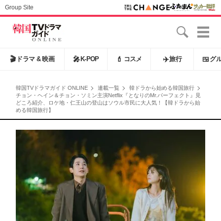
Group Site
🎬
ドラマ & 映画
🎤
K-POP
💄
コスメ
✈️
旅行
🍱
グ
韓国TVドラマガイド ONLINE
連載一覧
韓ドラから始める韓国旅行
チョン・ヘイン＆チョン・ソミン主演Netflix『となりのMr.パーフェクト』見
どころ紹介、ロケ地・仁王山の登山はソウル市民に大人気！【韓ドラから始
める韓国旅行】