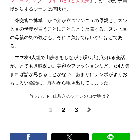
ン・ヨンナム
／『
サイコだけど大丈夫
』）が、我が子自
慢対決するシーンは痛快だ。
外交官で博学、かつ弁が立つソンニュの母親は、スン
ヒョの母親が言うことにことごとく反発する。スンヒョ
の母親の気の強さも、それに負けてはいないほどであ
る。
ママ友4人組で山歩きをしながら繰り広げられる会話
が、とても興味深い。美容やファッションなど、女4人集
まれば話が尽きることがない。あまりにテンポがよくお
もしろい会話に、序盤から噴き出してしまった。
山歩きのシーンのロケ地は？
1
2
3