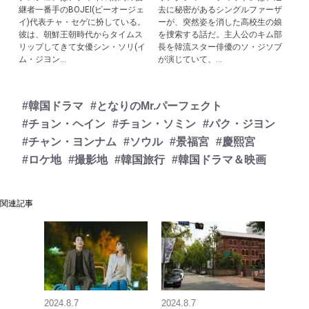
継者一番手のBOJEI(ビーオージェ
去に秘密があるシングルファーザ
イ)代表チャ・セゲに扮している。
ーが、突然姿を消した高校生の娘
彼は、朝鮮王朝時代からタイムス
を捜索する話だ。主人公のキム部
リップしてきて女優シン・ソリ(イ
長を韓流スター俳優のソ・ジソブ
ム・ジヨン...
が演じていて、...
#韓国ドラマ
#となりのMr.パーフェクト
#チョン・ヘイン
#チョン・ソミン
#パク・ジヨン
#チャン・ヨンナム
#ソウル
#景福宮
#慶熙宮
#ロケ地
#撮影地
#韓国旅行
#韓国ドラマ＆映画
関連記事
2024.8.7
2024.8.7