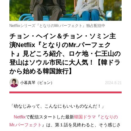
Netflixシリーズ『となりのMr.パーフェクト』独占配信中
チョン・ヘイン＆チョン・ソミン主
演Netflix『となりのMr.パーフェク
ト』見どころ紹介、ロケ地・仁王山の
登山はソウル市民に大人気！【韓ドラ
から始める韓国旅行】
小暮真琴（ビョン）
2024.8.21
「幼なじみって、こんなにもいいものなんだ！」
Netflix
で配信スタートした最新
韓国ドラマ
『
となりの
Mr.パーフェクト
』は、第１話を見終わると、そう感じさ