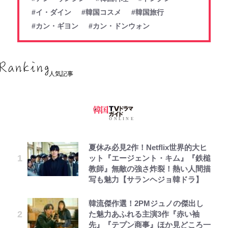
#イ・ダイン
#韓国コスメ
#韓国旅行
#カン・ギヨン
#カン・ドンウォン
人気記事
夏休み必見2作！Netflix世界的大ヒ
ット『エージェント・キム』『鉄槌
教師』無敵の強さ炸裂！熱い人間描
写も魅力【サランヘジョ韓ドラ】
韓流傑作選！2PMジュノの傑出し
た魅力あふれる主演3作『赤い袖
先』『テプン商事』ほか見どころ一