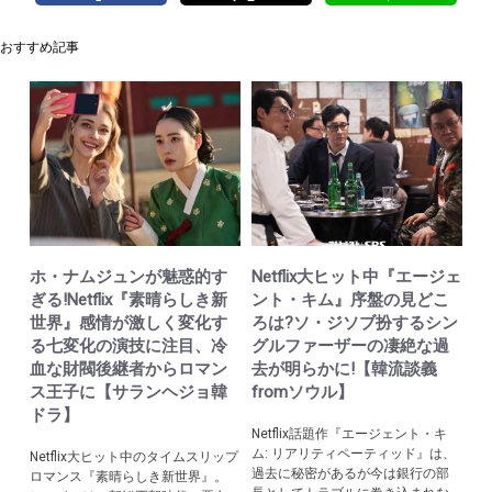
おすすめ記事
ホ・ナムジュンが魅惑的す
Netflix大ヒット中『エージェ
ぎる!Netflix『素晴らしき新
ント・キム』序盤の見どこ
世界』感情が激しく変化す
ろは?ソ・ジソブ扮するシン
る七変化の演技に注目、冷
グルファーザーの凄絶な過
血な財閥後継者からロマン
去が明らかに!【韓流談義
ス王子に【サランヘジョ韓
fromソウル】
ドラ】
Netflix話題作『エージェント・キ
ム: リアリティペーティッド』は、
Netflix大ヒット中のタイムスリップ
過去に秘密があるが今は銀行の部
ロマンス『素晴らしき新世界』。