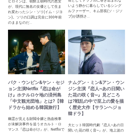
長としてトラブルに巻き込まれな
ヒロインは、朝鮮王朝時代の悪女
いよう静かに暮らしているシング
が、現代に無名の女優として生ま
ルファーザー、キム部長(ソ・ジソ
れ変わったシン・ソリ(イム・ジヨ
ブ)が誘拐さ...
ン)。ソリの口調は完全に300年前
のままなのだ...
パク・ウンビン&ヤン・セジ
ナムグン・ミン&アン・ウン
ョン主演Netflix『恋は命が
ジン主演『恋人~あの日聞い
け』ホテルロケ地の済州島
た花の咲く音~』見どころ
「中文観光団地」とは?【韓
は?戦乱の中で至上の愛を描
ドラから始める韓国旅行】
く歴史大作【サランヘジョ
韓ドラ】
幽霊が見える財閥令嬢と熱血検事
が未解決事件を追うオカルト・ロ
大ヒット韓国時代劇『恋人~あの日
マンス『恋は命がけ』が、Netflixで
聞いた花の咲く音~』が、地上波の