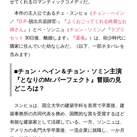
せてくれるロマンティックコメディだ。
本作の主人公であるチェ・スンヒョ（
チョン・ヘイン
／『
D.P.
-脱出兵追跡官-』『
よくおごってくれる綺麗なお
姉さん
』）とペ・ソンニュ（
チョン・ソミン
／『
ラブリ
セット
30日後、離婚します』『
還魂
』）は、幼少時代に
隣家に住んでいた幼なじみだ。（以下、一部ネタバレを
含みます）
■チョン・ヘイン＆チョン・ソミン主演
『となりのMr.パーフェクト』冒頭の見
どころは？
スンヒョは、国立大学の建築学科を首席で卒業後、建
築事務所の共同代表を務め、国際的な賞を受賞するほど
有能な建築家として活躍している。一方、ソンニュは、
アメリカの名門大学卒業後、一流企業に就職し、一か月