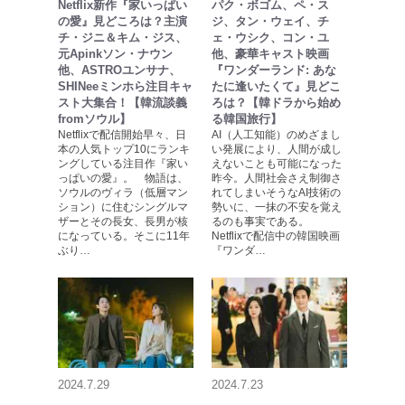
Netflix新作『家いっぱい
パク・ボゴム、ペ・ス
の愛』見どころは？主演
ジ、タン・ウェイ、チ
チ・ジニ＆キム・ジス、
ェ・ウシク、コン・ユ
元Apinkソン・ナウン
他、豪華キャスト映画
他、ASTROユンサナ、
『ワンダーランド: あな
SHINeeミンホら注目キャ
たに逢いたくて』見どこ
スト大集合！【韓流談義
ろは？【韓ドラから始め
fromソウル】
る韓国旅行】
Netflixで配信開始早々、日
AI（人工知能）のめざまし
本の人気トップ10にランキ
い発展により、人間が成し
ングしている注目作『家い
えないことも可能になった
っぱいの愛』。 物語は、
昨今。人間社会さえ制御さ
ソウルのヴィラ（低層マン
れてしまいそうなAI技術の
ション）に住むシングルマ
勢いに、一抹の不安を覚え
ザーとその長女、長男が核
るのも事実である。
になっている。そこに11年
Netflixで配信中の韓国映画
ぶり…
『ワンダ…
2024.7.29
2024.7.23