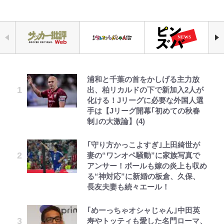
浦和と千葉の首をかしげる主力放
えびめしの流儀
千葉雄大、ほっそりイケメン近影に
錦織一清の写真集はなぜ私服なの
荒々しい「火山帯」の一端にいるこ
公式-ヒロインが来る前に妊娠しま
「自分の絵ごと、このジャンルはそ
空の轍と大地の雲と 第1回
出、柏リカルドの下で新加入2人が
「顔パンパンだったのに」反響 視
か…高級ブランドをやめ等身大の自
とを体感！ 登頂約10分でも大迫力
した~詰んだはずの悪役令嬢です
ろそろ終わりかな」江口寿史が炎上
化ける！Jリーグに必要な外国人選
聴者が想った激変の納得理由
分を表現する現在「ちゃんとおじい
「吾妻小富士」火口を1周する「1
が、どうやら違うようです~ 第1話
を経て樋口毅宏に語ったこと
手は【Jリーグ開幕｢初めての秋春
ちゃんに」
時間半ハイキング」パノラマ絶景レ
制｣の大激論】(4)
ポ【福島県福島市】
でっかい男になりたいゾ
GLAY・TERU＆PUFFY大貫亜美
公式-冒険家になろう! ~スキルボー
「カルチャーは引用の歴史である」
第3回 出版までの道のり・その2
藤原紀香が23年間続けるボランテ
の“共演”ショットに「夫婦で写っ
ドでダンジョン攻略~ 第65話(1)
江口寿史と樋口毅宏、“引用と継
｢守り方かっこよすぎ｣上田綺世が
ィア活動の原動力は…「偽善者だ」
青く美しい「幸せのブルービー」の
てるの尊い」 長女はもう23歳
承”をめぐる対話
妻の“ワンオペ騒動”に家族写真で
との声も跳ね返す“誰かの役に立ち
正体とは？ 身近な場所で見つける
アンサー！ボールも嫁の炎上も収め
たい”という思い
コツを紹介【あなたのすぐそばにい
浅草は日本の心だゾ
第2子妊娠のてんちむ「私ってミル
公式-超難関ダンジョンで10万年修
1万円超えも「納得のクオリティ」
レビュー『仮面家族』悠木シュン・
る“神対応”に新婚の板倉、久保、
る「季節の虫」の探し方 vol.21】
タンク？」「デカすぎて...」“豊胸
行した結果、世界最強に~最弱無能
『この素晴らしい世界に祝福を！』
著
長友夫妻も続々エール！
錦織一清が語る還暦からの新たな挑
事情”と“体重10kg増”も「こんな可
の下剋上~ 第37話(1)
10万針以上の密度で再現された“め
戦…少年隊の分岐点と60代で挑む
【キャンプ自己啓発】増えすぎたギ
愛い妊婦おらん」
ぐみん刺繍ワークシャツ”にファン
｢めーっちゃオシャじゃん｣中田英
映画監督作『僕は瞳に恋してる』
アを棚卸し！ “ウルトラライト” 目
も感動
寿やトッティも愛した名門ローマ、
指した「自分スタイル」再構築でわ