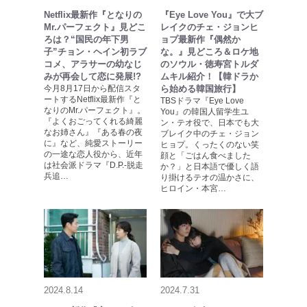
Netflix最新作『となりの
『Eye Love You』で大ブ
Mr.パーフェクト』見どこ
レイクのチェ・ジョンヒ
ろは？“国民の年下男
ョプ最新作『偶然か
子”チョン・ヘイン初ラブ
な。』見どころ＆ロケ地
コメ、アラサーの幼なじ
のソウル・徳寿宮トルダ
みが再会して恋に発展!?
ムキル紹介！【韓ドラか
今月8月17日から配信スタ
ら始める韓国旅行】
ートするNetflix最新作『と
TBSドラマ『Eye Love
なりのMr.パーフェクト』。
You』の韓国人留学生ユ
『よくおごってくれる綺麗
ン・テオ役で、日本でも大
なお姉さん』『ある春の夜
ブレイク中のチェ・ジョン
に』など、純愛ストーリー
ヒョプ。くったくのない笑
の一途な恋人役から、近年
顔と「ごはん食べました
は社会派ドラマ『D.P.-脱走
か？」と日本語で優しく語
兵追…
り掛けるテオの温かさに、
ヒロイン・本宮…
2024.8.14
2024.7.31