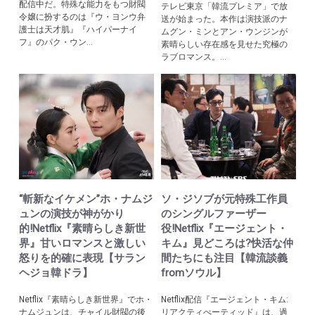
配信中だ。特殊な能力をもつ財閥
テレビ東京「韓流プレミア」で放
令嬢に扮するのは『ウ・ヨンウ弁
送が始まった。本作は演技派のナ
護士は天才肌』『ハイパーナイ
ムグン・ミンとアン・ウンジンが
フ』のパク・ウン...
素晴らしい存在感を見せた究極の
ラブロマンス。...
“斬新なイケメン”ホ・ナムジ
ソ・ジソブが元特殊工作員
ュンの演技が神がかり
のシングルファーザー
的!Netflix『素晴らしき新世
役!Netflix『エージェント・
界』甘いロマンスと激しい
キム』見どころは?快活な仲
怒りを的確に表現【サラン
間たちにも注目【韓流談義
ヘジョ韓ドラ】
fromソウル】
Netflix『素晴らしき新世界』でホ・
Netflix配信『エージェント・キム:
ナムジュンは、チャイル財閥の後
リアクティべーティッド』は、過