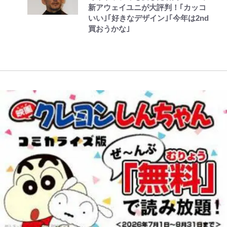
新アウェイユニが大評判！｢カッコ
かった「本当に必要な7つの道具」
いい｣｢好きなデザイン｣｢今年は2nd
とは
買おうかな｣