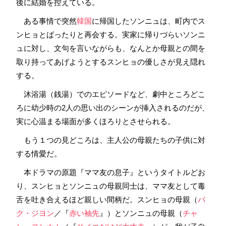
後に結婚を控えている。
ある事情で突然
韓国
に帰国したソンニュは、町内でス
ンヒョとばったりと再会する。実家に帰りづらいソンニ
ュに対し、文句を言いながらも、なんとか母親との間を
取り持ってあげようとするスンヒョの優しさが見え隠れ
する。
沐浴湯（銭湯）でのエピソードなど、劇中ところどこ
ろに幼少時の2人の思い出のシーンが挿入されるのだが、
実に心温まる場面が多くほろりとさせられる。
もう１つの見どころは、主人公の母親たちの子供に対
する情愛だ。
本ドラマの原題『ママ友の息子』というタイトルどお
り、スンヒョとソンニュの母親同士は、ママ友として毒
舌を吐き合えるほど親しい間柄だ。スンヒョの母親（
パ
ク・ジヨン
／『
赤い袖先
』）とソンニュの母親（
チャ