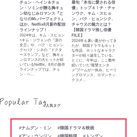
チョン・ヘイン＆チョ
最旬「本当に愛される俳
ン・ソミンが贈る胸キュ
優」トップ４！チ・チャ
ン幼なじみロマンス『と
ンウク、キム・スヒョ
なりのMr.パーフェクト』
ン、パク・ヒョンシク、
ほか、Netflix8月新作配信
チャウヌの魅力とは？
ラインナップ！
【韓国ドラマ推し俳優
2024年は、キム・スヒョン
FILE】
×キム・ジウォンの『涙の
2024年も暑い夏がやってき
女王』や、パク・ヒョンシ
たが、韓国ドラマもホット
ク×パク・シネの『ドクタ
な作品、ホットなキャラク
ースランプ』など、胸キュ
ターが続々誕生している。
ンロマンスの大ヒットが続
とくに、今年は、ここ数年
いているNetflix。8月の新作
続いていた“復讐エンタ
ラインナップでは、チョ
メ”ブームが一休み。ヒーリ
ン・ヘ…
ングロマンス、ロマンチッ
クコメ…
人気タグ
#ナムグン・ミン
#韓国ドラマ＆映画
#アン・ウンジン
#韓国料理
#トングン