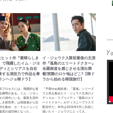
lix大ヒット作『素晴らしき
イ・ジェウク入隊前最後の主演
』で飛躍したイム・ジヨ
作『孤島のエリートドクター』
メディとシリアスを自在
全羅南道を感じさせる演出満
来する演技力で作品を牽
載!実際のロケ地はどこ?【韓ド
ランヘジョ韓ドラ】
ラから始める韓国旅行】
長プロセスには、飛躍的な進
『予期せぬ相続者』『還魂』シリーズ
る瞬間がある。イム・ジヨン
で人気を集めたイ・ジェウク主演のメ
その渦中にいる。最新主演作
ディカル・ラブコメディ『孤島のエリ
しき新世界』は視聴者から圧
ートドクター』がディズニープラスで
持を集め、ホ・ナムジュンと
配信中だ。本作は2026年5月に兵役に
最高の成功例となった...
就いたイ・ジェウクにとって入...