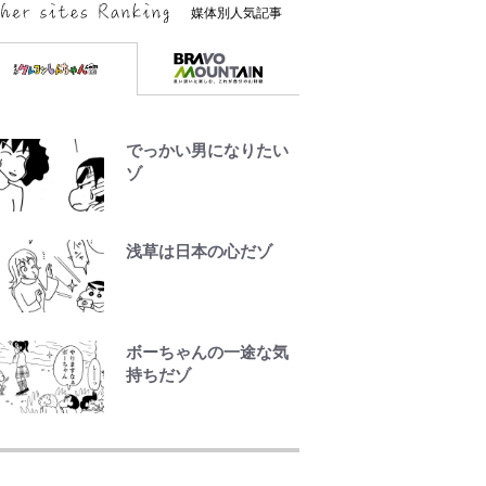
媒体別人気記事
でっかい男になりたい
ゾ
浅草は日本の心だゾ
ボーちゃんの一途な気
持ちだゾ
荒々しい「火山帯」の
一端にいることを体
感！ 登頂約10分でも大