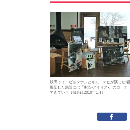
秋田でイ・ビョンホンとキム・テヒが演じた場
撮影した施設には『IRIS-アイリス-』のコーナ
できていた（撮影は2010年1月）