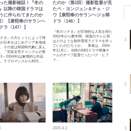
った撮影秘話！『冬の
たのか〈第2回〉撮影監督が見
』以降の韓国ドラマは
たペ・ヨンジュン＆チェ・ジ
うに作られてきたのか
ウ【康熙奉のサランヘジョ韓
回〉【康熙奉のサランヘ
ドラ〈146〉】
ドラ〈147〉】
『冬のソナタ』が圧倒的な人気を得た
2002年から数年間、韓国のテレビ局
ナタ』の大ヒットによって韓
はどのような制作環境でドラマを作っ
が日本をはじめアジア各地域
ていたのだろうか。 筆者は、2004
、その波は韓国時代劇に及ん
年11月に、当時のKBSドラマ映像チ
、『宮廷女官チャングムの誓
ームのチーフ監督だったパク・ヒフ
03～2004年)は象徴的な作品
ァ…
。ラブロマンスから時代…
3
2025.4.2