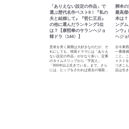
「ありえない設定の作品」で
脚本の
選ぶ歴代名作ベスト8！『私の
最高傑
夫と結婚して』『哲仁王后』
本は？
の他に選んだランキング1位
ングム
は？【康熙奉のサランヘジョ
ンウ』
韓ドラ〈144〉】
ヘジョ
意表を突く展開は大好きなのだが、そ
古今東西
れにしても、韓国ドラマには「ありえ
一番痛感
ない設定の作品」がかなり多い。定番
こと。こ
のタイムスリップから「宇宙人」
ャストを
「900年以上生きている」まで。さら
つぎこん
には、ヒップをさわれば過去の場面…
品は生き