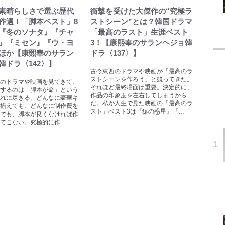
素晴らしさで選ぶ歴代
衝撃を受けた大傑作の“究極ラ
作選！「脚本ベスト」8
ストシーン”とは？韓国ドラマ
『冬のソナタ』『チャ
「最高のラスト」生涯ベスト
』『ミセン』『ウ・ヨ
3！【康熙奉のサランヘジョ韓
ほか【康熙奉のサラン
ドラ〈137〉】
韓ドラ〈142〉】
古今東西のドラマや映画が「最高のラ
ストシーンを作ろう」と競ってきた。
のドラマや映画を見てきて、
それほど最終場面は重要。決定的に、
するのは「脚本が命」という
作品の印象度を左右してしまうから
れに尽きる。どんなに豪華キ
だ。私が人生で見た映画の「最高のラ
揃えても、どんなに制作費を
スト」ベスト3は『猿の惑星』『…
でも、脚本が良くなければ作
てこない。究極的に作…