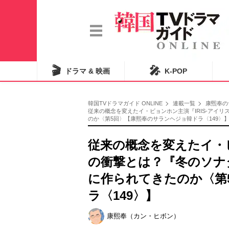
🎬
🎤
ドラマ & 映画
K-POP
韓国TVドラマガイド ONLINE
連載一覧
康煕奉の
従来の概念を変えたイ・ビョンホン主演『IRIS-アイ
のか〈第5回〉【康熙奉のサランヘジョ韓ドラ〈149〉】 
従来の概念を変えたイ・ビ
の衝撃とは？『冬のソナ
に作られてきたのか〈第
ラ〈149〉】
康熙奉（カン・ヒボン）