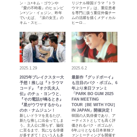
ン・ユ×キム・ゴウンや
リジナル韓国ドラマ『トラ
『愛の不時着』のヒョンビ
ウマコード』は、重症患者
ン×ソン・イェジン、昨年
を専門に扱う重症外傷チー
でいえば、『涙の女王』の
ムの活躍を描くメディカル
キム・スヒ…
ヒーロ…
2025.1.29
2025.6.2
2025年ブレイクスター大
最新作『グッドボーイ』
予想！推しは『トラウマ
も注目のパク・ボゴム、6
コード』『オク氏夫人
年ぶり来日ファンミ
伝』のチュ・ヨンウと、
「PARK BO GUM 2025
『その電話が鳴るとき』
FAN MEETING
『星がウワサするから』
TOUR［BE WITH YOU］
のホ・ナムジュン！
IN JAPAN」開催決定！
新しいドラマを見るたび、
韓国の人気俳優であり、ア
新たな推しに出会ってしま
ーティストとしても高く評
う。主人公に限らず、脇役
価されるパク・ボゴムが、
に至るまで、気になる俳優
6年ぶりとなる日本単独フ
が多すぎて！という人も多
ァンミーティングを開催す