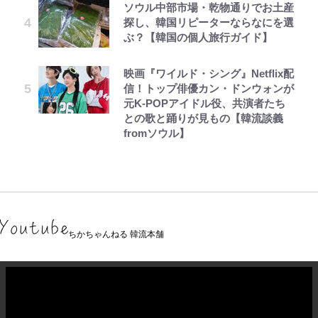
ソウル中部市場・乾物通りでお土産
探し、韓国リピーターならなにを選
ぶ？【韓国の個人旅行ガイド】
映画『ワイルド・シング』Netflix配
信！トップ俳優カン・ドンウォンが
元K-POPアイドル役、共演者たち
との歌と踊りが見もの【韓流談義
fromソウル】
ちかちゃんねる 韓流本舗