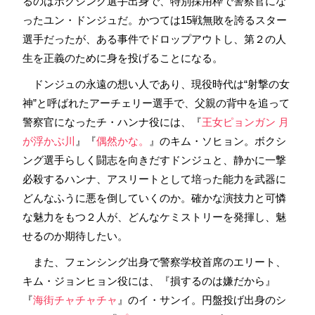
るのはボクシング選手出身で、特別採用枠で警察官にな
ったユン・ドンジュだ。かつては15戦無敗を誇るスター
選手だったが、ある事件でドロップアウトし、第２の人
生を正義のために身を投げることになる。
ドンジュの永遠の想い人であり、現役時代は“射撃の女
神”と呼ばれたアーチェリー選手で、父親の背中を追って
警察官になったチ・ハンナ役には、『
王女ピョンガン 月
が浮かぶ川
』『
偶然かな。
』のキム・ソヒョン。ボクシ
ング選手らしく闘志を向きだすドンジュと、静かに一撃
必殺するハンナ、アスリートとして培った能力を武器に
どんなふうに悪を倒していくのか。確かな演技力と可憐
な魅力をもつ２人が、どんなケミストリーを発揮し、魅
せるのか期待したい。
また、フェンシング出身で警察学校首席のエリート、
キム・ジョンヒョン役には、『損するのは嫌だから』
『
海街チャチャチャ
』のイ・サンイ。円盤投げ出身のシ