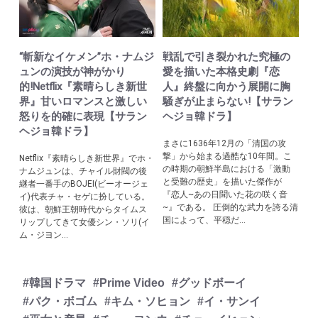
“斬新なイケメン”ホ・ナムジ
戦乱で引き裂かれた究極の
ュンの演技が神がかり
愛を描いた本格史劇『恋
的!Netflix『素晴らしき新世
人』終盤に向かう展開に胸
界』甘いロマンスと激しい
騒ぎが止まらない!【サラン
怒りを的確に表現【サラン
ヘジョ韓ドラ】
ヘジョ韓ドラ】
まさに1636年12月の「清国の攻
撃」から始まる過酷な10年間。こ
Netflix『素晴らしき新世界』でホ・
の時期の朝鮮半島における「激動
ナムジュンは、チャイル財閥の後
と受難の歴史」を描いた傑作が
継者一番手のBOJEI(ビーオージェ
『恋人~あの日聞いた花の咲く音
イ)代表チャ・セゲに扮している。
~』である。 圧倒的な武力を誇る清
彼は、朝鮮王朝時代からタイムス
国によって、平穏だ...
リップしてきて女優シン・ソリ(イ
ム・ジヨン...
#韓国ドラマ
#Prime Video
#グッドボーイ
#パク・ボゴム
#キム・ソヒョン
#イ・サンイ