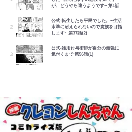
が、どうやら違うようです~ 第1話
くてかわいい世界なのに「見た目か
「アユイング」のオリジナリティ＆
僚に“ポケカ”をプレゼント！｢薫の
き落選運動の影響と今語る「保育園
に心配の声…ザックリ衣装にも意見
らしてヤバイ…」
おもしろさを知る
笑顔見れてよかった｣｢大喜びのリ
落ちた日本死ね」
続々
ュテル可愛すぎ｣
公式-転生したら平民でした。~生活
ボンジュールでポンジュースだゾ
第3回 出版までの道のり・その2
『ONE PIECE』今後の展開に絡ん
やってはいけない！「キャンプツー
FRUITS ZIPPER鎮西寿々歌が語る
【川口春奈と結婚】板倉滉は「めっ
水準に耐えられないので貴族を目指
できそうな「意味深な表紙連載」
リング」での「NGパッキング」7
｢モデルやってる｣｢かっけぇ｣三笘
『天才てれびくん』時代の学びと
ちゃモテる」 年収7億円・お洒落・
します~ 第37話(2)
「神」エネルの月での展開に、元王
選！ 安全＆快適につながる「荷物
薫がブライトン新ユニのモデルで完
22歳でアイドルの道を切り拓いた
包容力…超愛される日本代表
下七武海の謎めいた過去も…
の順序や位置」積載のコツとは？
全復活！“King”の帰還に｢チームか
「人生最大の決断」
公式-雑用付与術師が自分の最強に
ボーちゃんの一途な気持ちだゾ
レビュー『仮面家族』悠木シュン・
「実体験レポ」
ら大歓迎されてる｣｢元気な姿見れ
趣里「ショック」初めて語った“重
気付くまで 第56話(1)
著
て…｣
「BOSS×ポケモン30周年」第2弾
辛坊治郎の原点は「朝寝坊ができる
い意味” 三山凌輝「無反省メー
コラボ実施！ 新商品「歴戦の微
【自転車】「若いときは登れたんだ
という理由」 読売テレビ入社から
ル」文春第2弾で“一家の限界”報道
糖」や図鑑缶登場にファン歓喜「見
けど……」 グラベルバイクで暑さ
W杯クオーター制への大反発か、
54歳での早期退職とラジオパーソ
も
つけたら即購入！」
に負けそうなヒルクライム、砂利道
FIFA会長を追い詰めた｢欧州のボイ
ナリティ転身までの軌跡
を疾走して少年時代を振り返る50
コット｣と再選の行方【FIFA3兆円
代の夏 長野県｜2026年
の野望と2度のオウンゴール、来年
3月の会長選】(3)