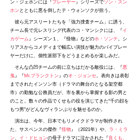
ン・ジェホンには『
プレーヤー
』シリーズで
ソン・スン
ホン
とともに悪を倒したテ・ウォンソクが担う。
彼ら元アスリートたちを「強力捜査チーム」に誘う、
チーム長で元レスリング代表のコ・マンシクには、『
イ
カゲーム
』シーズン１、『怪物』などの
ホ・ソンテ
。シ
リアスからコメディまで幅広い演技が魅力のバイプレー
ヤーだけに、個性派部下をどうまとめるか楽しみだ。
そんな凸凹チームの前に立ちはだかる敵役には、『
悪
鬼
』『
Mr.プランクトン
』の
オ・ジョンセ
。表向きは表彰
までされたインソン市（ドラマの舞台のとなる架空都
市）の勤勉な公務員だが、市を裏から掌握する影の男と
のこと。数々の作品でくせもの役を演じてきた“千の顔を
もつ男”がどんなヴィランぶりを魅せるのか。
演出は、今年、日本でもリメイクドラマが制作され
た、サスペンスの傑作『
怪物
』（2021年）や、
ラ・ミラ
ン
、
イ・ドヒョン
の母子ドラマに泣かされた『
良くも、