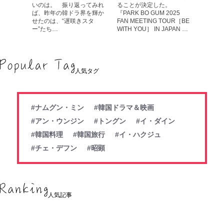
いのは。 振り返ってみれ
ることが決定した。
ば、昨年の韓ドラ界を輝か
『PARK BO GUM 2025
せたのは、“遅咲きスタ
FAN MEETING TOUR［BE
ー”たち…
WITH YOU］ IN JAPAN …
人気タグ
#ナムグン・ミン
#韓国ドラマ＆映画
#アン・ウンジン
#トングン
#イ・ダイン
#韓国料理
#韓国旅行
#イ・ハクジュ
#チェ・デフン
#昭顕
人気記事