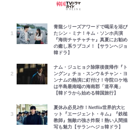
青龍シリーズアワードで喝采を浴び
たシン・ミナ！キム・ソンホ共演
『海街チャチャチャ』真夏にお勧め
の癒し系ラブコメ！【サランヘジョ
韓ドラ】
ナム・ジュヒョク除隊後復帰作『ト
ングン』チョ・スンウ＆チャン・ヨ
ンナムの熱演に釘付け！寺院ロケ地
は半島最南端の海南郡「道卒庵」
【韓ドラから始める韓国旅行】
夏休み必見2作！Netflix世界的大ヒ
ット『エージェント・キム』『鉄槌
教師』無敵の強さ炸裂！熱い人間描
写も魅力【サランヘジョ韓ドラ】