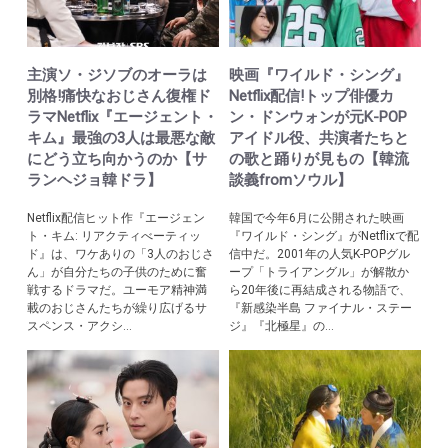
主演ソ・ジソブのオーラは
映画『ワイルド・シング』
別格!痛快なおじさん復権ド
Netflix配信!トップ俳優カ
ラマNetflix『エージェント・
ン・ドンウォンが元K-POP
キム』最強の3人は最悪な敵
アイドル役、共演者たちと
にどう立ち向かうのか【サ
の歌と踊りが見もの【韓流
ランヘジョ韓ドラ】
談義fromソウル】
Netflix配信ヒット作『エージェン
韓国で今年6月に公開された映画
ト・キム: リアクティべーティッ
『ワイルド・シング』がNetflixで配
ド』は、ワケありの「3人のおじさ
信中だ。2001年の人気K-POPグル
ん」が自分たちの子供のために奮
ープ「トライアングル」が解散か
戦するドラマだ。ユーモア精神満
ら20年後に再結成される物語で、
載のおじさんたちが繰り広げるサ
『新感染半島 ファイナル・ステー
スペンス・アクシ...
ジ』『北極星』の...