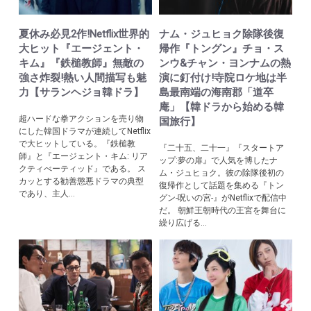
夏休み必見2作!Netflix世界的
ナム・ジュヒョク除隊後復
大ヒット『エージェント・
帰作『トングン』チョ・ス
キム』『鉄槌教師』無敵の
ンウ&チャン・ヨンナムの熱
強さ炸裂!熱い人間描写も魅
演に釘付け!寺院ロケ地は半
力【サランヘジョ韓ドラ】
島最南端の海南郡「道卒
庵」【韓ドラから始める韓
超ハードな拳アクションを売り物
国旅行】
にした韓国ドラマが連続してNetflix
で大ヒットしている。『鉄槌教
『二十五、二十一』『スタートア
師』と『エージェント・キム: リア
ップ:夢の扉』で人気を博したナ
クティべーティッド』である。 ス
ム・ジュヒョク。彼の除隊後初の
カッとする勧善懲悪ドラマの典型
復帰作として話題を集める『トン
であり、主人...
グン-呪いの宮-』がNetflixで配信中
だ。 朝鮮王朝時代の王宮を舞台に
繰り広げる...