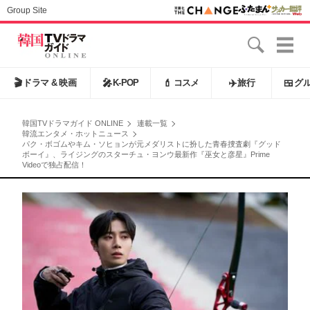
Group Site
🎬
ドラマ & 映画
🎤
K-POP
💄
コスメ
✈️
旅行
🍱
グ
韓国TVドラマガイド ONLINE
連載一覧
韓流エンタメ・ホットニュース
パク・ボゴムやキム・ソヒョンが元メダリストに扮した青春捜査劇『グッド
ボーイ』、ライジングのスターチュ・ヨンウ最新作『巫女と彦星』Prime
Videoで独占配信！