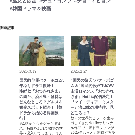
#巫女と彦星
#チュ・ヨンウ
#チョ・イヒョン
#韓国ドラマ＆映画
関連記事
2025.3.19
2025.1.24
国民的俳優パク・ボゴム5
“国民の彼氏”パク・ボゴ
年ぶりドラマ復帰！
ム＆“国民的歌姫”IUのW
Netflix『おつかれさま』
主演ロマンス『おつかれ
の舞台、済州島・翰林は
さま』Netflix配信決定！
どんなところ？グルメ＆
『マイ・ディア・ミスタ
観光スポット紹介！【韓
ー』演出家の期待作、見
ドラから始める韓国旅
どころは？
行】
数々の世界的ヒットを生み
出してきたNetflixオリジナ
第1話から心をグッと捕ま
ル作品で、韓ドラファンが
れ、時間を忘れて物語の世
2025年もっとも期待するラ
界へ没入してしまう。そん