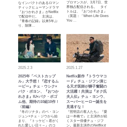
ブロマンスが、3月7日、世
なインパクトのあるロマン
界独占配信される。 タイ
ティックヒューマンドラマ
トルは、『おつかれさま』
『おつかれさま』がNetflix
（英題：「When Life Gives
で配信中だ。 主演は、
You …
『青春の記録』以来5年ぶ
り、除隊…
2025.2.3
2025.1.27
2025年「ベストカップ
Netflix新作『トラウマコ
ル」大予想！『恋するム
ード』チュ・ジフン演じ
ービー』チェ・ウシク×
る天才医師が獅子奮闘の
パク・ボヨン、『おつか
大活躍！共演は『オク氏
れさま』IU×パク・ボゴ
夫人伝』チュ・ヨンウ、
ム他、期待の10組10作！
スーパーヒーロー誕生を
〈前編〉
見逃すな！
『冬のソナタ』のペ・ヨン
『照明店の客人たち』『愛
ジュン×チェ・ジウから始
は一本橋で』と主演作が続
まり、『トッケビ～君がく
くスター俳優チュ・ジフ
れた愛しい日々～』のコ
ン。最新主演作のNetflixオ