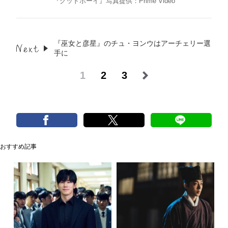
『グッドボーイ』写真提供：Prime Video
『巫女と彦星』のチュ・ヨンウはアーチェリー選
手に
1
2
3
おすすめ記事