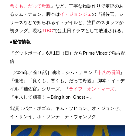
悪くも、だって母親
』など、丁寧な物語作りで定評のあ
るシム・ナヨン、脚本は
イ・ジョンジェ
の『補佐官』シ
リーズなどで知られるイ・デイルと、注目のスタッフが
初タッグ。現地
JTBC
では土日ドラマとして放送される。
●配信情報
『グッドボーイ』6月1日（日）からPrime Videoで独占配
信
［2025年／全16話］演出：シム・ナヨン『
十八の瞬間
』
『怪物』『良くも、悪くも、だって母親』 脚本：イ・デ
イル『補佐官』シリーズ、『
ライフ・オン・マーズ
』
『キスして幽霊！～Bring it on, Ghost～』
出演：パク・ボゴム、キム・ソヒョン、オ・ジョンセ、
イ・サンイ、ホ・ソンテ、テ・ウォンソク