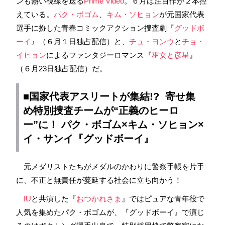
ンも熱い視線を送る
Prime Video
。６月は注目作が２本控
えている。
パク・ボゴム
、
キム・ソヒョン
が元国家代表
選手に扮した青春コミックアクション捜査劇『
グッドボ
ーイ
』（６月１日独占配信）と、
チュ・ヨンウ
と
チョ・
イヒョン
によるファンタジーロマンス『
巫女と彦星
』
（６月23日独占配信）だ。
■国家代表アスリートが集結!? 寄せ集
め特別捜査チームが“正義のヒーロ
ー”に！ パク・ボゴム×キム・ソヒョン×
イ・サンイ
『グッドボーイ』
元メダリストたちがメダルのかわりに警察手帳を片手
に、不正と無責任が蔓延する社会に立ち向かう！
IU
と共演した『
おつかれさま
』ではピュアな青年役で
人気を集めたパク・ボゴムが、『グッドボーイ』で演じ