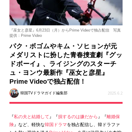
『巫女と彦星』6月23日（月）からPrime Videoで独占配信 写真
提供：Prime Video
パク・ボゴムやキム・ソヒョンが元
メダリストに扮した青春捜査劇『グッ
ドボーイ』、ライジングのスターチ
ュ・ヨンウ最新作『巫女と彦星』
Prime Videoで独占配信！
韓国TVドラマガイド編集部
2025.6.2
『
私の夫と結婚して
』『
損するのは嫌だから
』『
離婚保
険
』など、軽快な
韓国ドラマ
を独占配信し、韓ドラファ