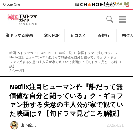
Group Site
🎬
ドラマ & 映画
🎤
K-POP
💄
コスメ
✈️
旅行
🍱
グ
韓国TVドラマガイド ONLINE
連載一覧
韓国ドラマ・推しコラム
Netflix注目ヒューマン作『誰だって無価値な自分と闘っている』ク・ギョ
ファン扮する失意の主人公が家で観ていた映画は？【旬ドラマ見どころ解
説】
2ページ目
Netflix注目ヒューマン作『誰だって無
価値な自分と闘っている』ク・ギョフ
ァン扮する失意の主人公が家で観てい
た映画は？【旬ドラマ見どころ解説】
山下龍夫
2026.4.21