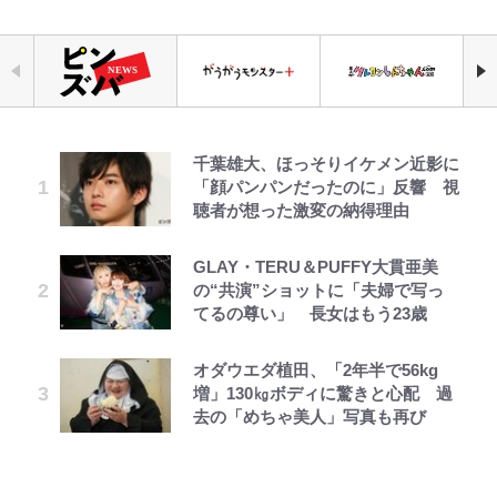
千葉雄大、ほっそりイケメン近影に
公式-ヒロインが来る前に妊娠しま
でっかい男になりたいゾ
空の轍と大地の雲と 第1回
錦織一清の写真集はなぜ私服なの
「自分の絵ごと、このジャンルはそ
荒々しい「火山帯」の一端にいるこ
｢めーっちゃオシャじゃん｣中田英
「顔パンパンだったのに」反響 視
した~詰んだはずの悪役令嬢です
か…高級ブランドをやめ等身大の自
ろそろ終わりかな」江口寿史が炎上
とを体感！ 登頂約10分でも大迫力
寿やトッティも愛した名門ローマ、
聴者が想った激変の納得理由
が、どうやら違うようです~ 第1話
分を表現する現在「ちゃんとおじい
を経て樋口毅宏に語ったこと
「吾妻小富士」火口を1周する「1
新アウェイユニが大評判！｢カッコ
ちゃんに」
時間半ハイキング」パノラマ絶景レ
いい｣｢好きなデザイン｣｢今年は2nd
ポ【福島県福島市】
買おうかな｣
GLAY・TERU＆PUFFY大貫亜美
公式-最強宮廷指南役のおっさん、
浅草は日本の心だゾ
第3回 出版までの道のり・その2
ファミマと『VIVANT』第2シーズ
錦織一清が語る還暦からの新たな挑
の“共演”ショットに「夫婦で写っ
追放された僻地で無双する~幻とな
ンのコラボがスタート！ “別班饅
戦…少年隊の分岐点と60代で挑む
青く美しい「幸せのブルービー」の
浦和と千葉の首をかしげる主力放
てるの尊い」 長女はもう23歳
った種族の美少女たちを育てて辺境
頭”や限定グッズ登場にファン感激
映画監督作『僕は瞳に恋してる』
正体とは？ 身近な場所で見つける
出、柏リカルドの下で新加入2人が
を開拓~ 第23話(3)
「これは買うしかない！」
コツを紹介【あなたのすぐそばにい
化ける！Jリーグに必要な外国人選
オダウエダ植田、「2年半で56kg
ボーちゃんの一途な気持ちだゾ
レビュー『仮面家族』悠木シュン・
る「季節の虫」の探し方 vol.21】
手は【Jリーグ開幕｢初めての秋春
公式-英雄ブランの人生計画 第二の
藤原紀香が23年間続けるボランテ
「まだ2枚しか描けてないんだよね
増」130㎏ボディに驚きと心配 過
著
制｣の大激論】(4)
人生は雑用係でお願いします 第18
ィア活動の原動力は…「偽善者だ」
ぇ」作家・樋口毅宏が問う、今再
去の「めちゃ美人」写真も再び
アユは「怒らせて掛ける」魚だっ
話(2)
との声も跳ね返す“誰かの役に立ち
び、漫画に向かう江口寿史の現在地
た！ ルアーを追わせて釣りあげる
｢守り方かっこよすぎ｣上田綺世が
たい”という思い
「アユイング」のオリジナリティ＆
妻の“ワンオペ騒動”に家族写真で