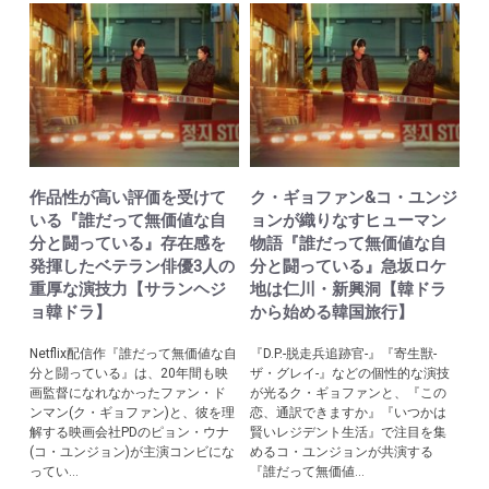
作品性が高い評価を受けて
ク・ギョファン&コ・ユンジ
いる『誰だって無価値な自
ョンが織りなすヒューマン
分と闘っている』存在感を
物語『誰だって無価値な自
発揮したベテラン俳優3人の
分と闘っている』急坂ロケ
重厚な演技力【サランヘジ
地は仁川・新興洞【韓ドラ
ョ韓ドラ】
から始める韓国旅行】
Netflix配信作『誰だって無価値な自
『D.P.-脱走兵追跡官-』『寄生獣-
分と闘っている』は、20年間も映
ザ・グレイ-』などの個性的な演技
画監督になれなかったファン・ド
が光るク・ギョファンと、『この
ンマン(ク・ギョファン)と、彼を理
恋、通訳できますか』『いつかは
解する映画会社PDのピョン・ウナ
賢いレジデント生活』で注目を集
(コ・ユンジョン)が主演コンビにな
めるコ・ユンジョンが共演する
ってい...
『誰だって無価値...