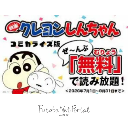
おもしろさを知る
アンサー！ボールも嫁の炎上も収め
る“神対応”に新婚の板倉、久保、
長友夫妻も続々エール！