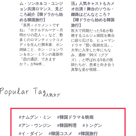
ム・ソンホ＆コ・ユンジ
活』人気キャストもカメ
ョン共演ロマンス、見ど
オ出演！舞台のソウル・
ころ紹介【韓ドラから始
鍾路はどんなところ？
める韓国旅行】
【韓ドラから始める韓国
『美男＜イケメン＞です
旅行】
ね』『ホテルデルーナ～月
医大で同期だった5名が勤
明かりの恋人～』など、数
務するユルジェ病院を舞台
多くのロマンティックコメ
に繰り広げる、ヒューマン
ディを生んだ脚本家、ホン
ドラマ『賢い医師生活』。
姉妹こと、ホン・ジョンウ
大学に入学した年にちな
ン＆ホン・ミランの最新作
み、通称「99ズ（ググ
『恋の通訳、できます
ズ）」と呼ばれる5名の医
か？』がNetfl…
師たちが、患者と向き合う
真摯な姿が視聴…
人気タグ
#ナムグン・ミン
#韓国ドラマ＆映画
#アン・ウンジン
#韓国料理
#トングン
#イ・ダイン
#韓国コスメ
#韓国旅行