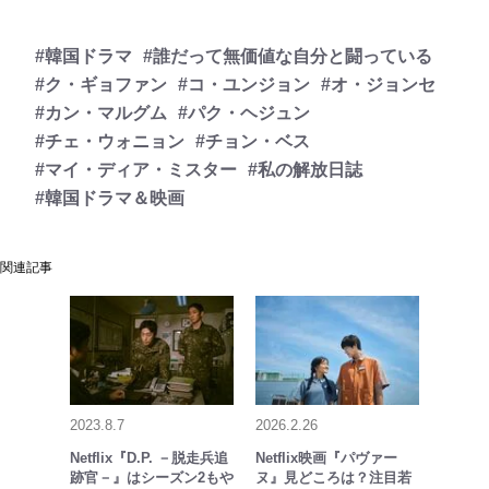
#韓国ドラマ
#誰だって無価値な自分と闘っている
#ク・ギョファン
#コ・ユンジョン
#オ・ジョンセ
#カン・マルグム
#パク・ヘジュン
#チェ・ウォニョン
#チョン・ベス
#マイ・ディア・ミスター
#私の解放日誌
#韓国ドラマ＆映画
関連記事
2023.8.7
2026.2.26
Netflix『D.P. －脱走兵追
Netflix映画『パヴァー
跡官－』はシーズン2もや
ヌ』見どころは？注目若