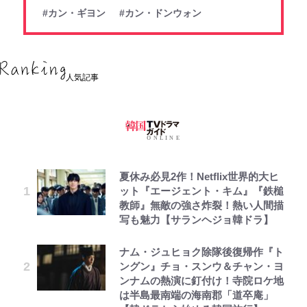
#カン・ギヨン
#カン・ドンウォン
人気記事
夏休み必見2作！Netflix世界的大ヒ
ット『エージェント・キム』『鉄槌
教師』無敵の強さ炸裂！熱い人間描
写も魅力【サランヘジョ韓ドラ】
ナム・ジュヒョク除隊後復帰作『ト
ングン』チョ・スンウ＆チャン・ヨ
ンナムの熱演に釘付け！寺院ロケ地
は半島最南端の海南郡「道卒庵」