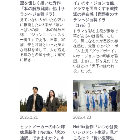
望を優しく描いた秀作
イ』のオ・ジョンセ他、
『私の解放日誌』他【サ
ドラマを面白くする演技
ランヘジョ韓ドラ】
派の存在感【康熙奉のサ
見ていない人がいたら強力
ランヘジョ韓ドラ
に推薦したい3本が『家い
〈176〉】
っぱいの愛』『私の解放日
ドラマを彩る主役が素敵で
誌』『ジョンニョン：スタ
華があるのは当然。むし
ー誕生』である。日常、家
ろ、気になるのが悪役の存
族、夢と才能といった身近
在感だ。最近ではパク・ボ
な題材を通して、人が抱え
ゴム主演『グッドボーイ』
る痛みと希望を優しく確実
のオ・ジョンセの印象が強
に描き…
烈。まさに、顔を見たくな
いほどの「天下の嫌われ
役」だった…
2026.1.21
2025.4.23
ヒットメーカーのホン姉
Netflix新作『いつかは賢
妹最新作！Netflix『恋の
いレジデント生活』見ど
通訳、できますか？』キ
ころは？『賢い医師生