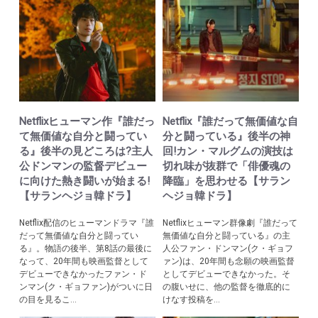
Netflixヒューマン作『誰だっ
Netflix『誰だって無価値な自
て無価値な自分と闘ってい
分と闘っている』後半の神
る』後半の見どころは?主人
回!カン・マルグムの演技は
公ドンマンの監督デビュー
切れ味が抜群で「俳優魂の
に向けた熱き闘いが始まる!
降臨」を思わせる【サラン
【サランヘジョ韓ドラ】
ヘジョ韓ドラ】
Netflix配信のヒューマンドラマ『誰
Netflixヒューマン群像劇『誰だって
だって無価値な自分と闘ってい
無価値な自分と闘っている』の主
る』。物語の後半、第8話の最後に
人公ファン・ドンマン(ク・ギョフ
なって、20年間も映画監督として
ァン)は、20年間も念願の映画監督
デビューできなかったファン・ド
としてデビューできなかった。そ
ンマン(ク・ギョファン)がついに日
の腹いせに、他の監督を徹底的に
の目を見るこ...
けなす投稿を...