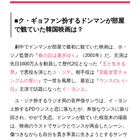
■ク・ギョファン扮するドンマンが部屋
で観ていた
韓国映画
は？
劇中でドンマンが部屋で最初に観ていた映画は、ホ・
ジノ監督の『
春の日は過ぎゆく
』（2001年）だ。主演は
先日1600万人を動員して歴代2位となった『
王と生きる
男
』で悪役を演じた
ユ・ジテ
。相手役は『
宮廷女官チャ
ングムの誓い
』で一世を風靡し、最近は『
ウンスのいい
日
』主演で話題になった
イ・ヨンエ
。
ユ・ジテ扮するラジオ局の音声係サンウは、イ・ヨン
エ扮するPDウンスと恋に落ちたが、奔放なウンスに振り
回され、やがて失恋。ドンマンが観ていた桜並木の場面
は、映画のラストでサンウとウンスが再会したシーン。
傷つきながらも自分を貫き率直に生きようとするサンウ