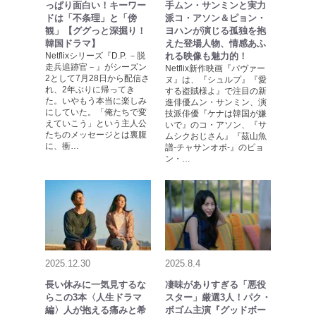
っぱり面白い！キーワー
手ムン・サンミンと実力
ドは「不条理」と「傍
派コ・アソン＆ピョン・
観」【ググっと深掘り！
ヨハンが演じる孤独を抱
韓国ドラマ】
えた登場人物、情感あふ
Netflixシリーズ『D.P. －脱
れる映像も魅力的！
走兵追跡官－』がシーズン
Netflix新作映画『パヴァー
2として7月28日から配信さ
ヌ』は、『シュルプ』『愛
れ、2年ぶりに帰ってき
する盗賊様よ』で注目の新
た。いやもう本当に楽しみ
進俳優ムン・サンミン、演
にしていた。「俺たちで変
技派俳優『ケナは韓国が嫌
えていこう」という主人公
いで』のコ・アソン、『サ
たちのメッセージとは裏腹
ムシクおじさん』『茲山魚
に、衝…
譜-チャサンオボ-』のピョ
ン・…
2025.12.30
2025.8.4
長い休みに一気見するな
凄味がありすぎる「悪役
らこの3本〈人生ドラマ
スター」厳選3人！パク・
編〉人が抱える痛みと希
ボゴム主演『グッドボー