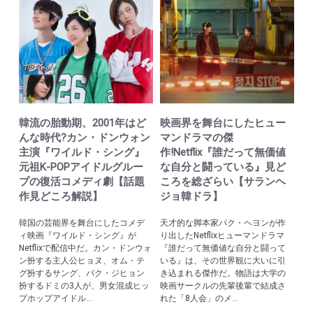
韓流の胎動期、2001年はど
映画界を舞台にしたヒュー
んな時代?カン・ドンウォン
マンドラマの傑
主演『ワイルド・シング』
作!Netflix『誰だって無価値
元祖K-POPアイドルグルー
な自分と闘っている』見ど
プの復活コメディ劇【話題
ころを総ざらい【サランヘ
作見どころ解説】
ジョ韓ドラ】
韓国の芸能界を舞台にしたコメデ
天才的な脚本家パク・ヘヨンが作
ィ映画『ワイルド・シング』が
り出したNetflixヒューマンドラマ
Netflixで配信中だ。カン・ドンウォ
『誰だって無価値な自分と闘って
ン扮する主人公ヒョヌ、オム・テ
いる』は、その世界観に大いに引
グ扮するサング、パク・ジヒョン
き込まれる傑作だ。物語は大学の
扮するドミの3人が、男女混成ヒッ
映画サークルの先輩後輩で結成さ
プホップアイドル...
れた「8人会」のメ...