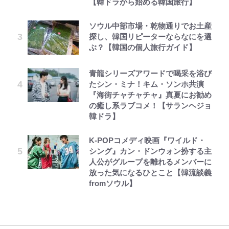
【韓ドラから始める韓国旅行】
ソウル中部市場・乾物通りでお土産
探し、韓国リピーターならなにを選
ぶ？【韓国の個人旅行ガイド】
青龍シリーズアワードで喝采を浴び
たシン・ミナ！キム・ソンホ共演
『海街チャチャチャ』真夏にお勧め
の癒し系ラブコメ！【サランヘジョ
韓ドラ】
K-POPコメディ映画『ワイルド・
シング』カン・ドンウォン扮する主
人公がグループを離れるメンバーに
放った気になるひとこと【韓流談義
fromソウル】