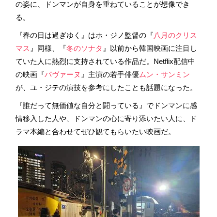
の姿に、ドンマンが自身を重ねていることが想像でき
る。
『春の日は過ぎゆく』はホ・ジノ監督の『
八月のクリス
マス
』同様、『
冬のソナタ
』以前から韓国映画に注目し
ていた人に熱烈に支持されている作品だ。Netflix配信中
の映画『
パヴァーヌ
』主演の若手俳優
ムン・サンミン
が、ユ・ジテの演技を参考にしたことも話題になった。
『誰だって無価値な自分と闘っている』でドンマンに感
情移入した人や、ドンマンの心に寄り添いたい人に、ド
ラマ本編と合わせてぜひ観てもらいたい映画だ。