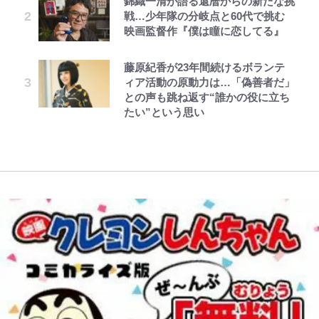
錦織一清が語る還暦からの新たな挑
ンのコラボがスタート！ “別班饅
の“共演”ショットに「夫婦で写っ
追放された僻地で無双する~幻とな
戦…少年隊の分岐点と60代で挑む
浦和と千葉の首をかしげる主力放
青く美しい「幸せのブルービー」の
頭”や限定グッズ登場にファン感激
てるの尊い」 長女はもう23歳
った種族の美少女たちを育てて辺境
映画監督作『僕は瞳に恋してる』
出、柏リカルドの下で新加入2人が
正体とは？ 身近な場所で見つける
「これは買うしかない！」
を開拓~ 第23話(3)
化ける！Jリーグに必要な外国人選
コツを紹介【あなたのすぐそばにい
ボーちゃんの一途な気持ちだゾ
オダウエダ植田、「2年半で56kg
レビュー『仮面家族』悠木シュン・
手は【Jリーグ開幕｢初めての秋春
る「季節の虫」の探し方 vol.21】
藤原紀香が23年間続けるボランテ
「まだ2枚しか描けてないんだよね
公式-関係改善をあきらめて距離を
増」130㎏ボディに驚きと心配 過
著
制｣の大激論】(4)
ィア活動の原動力は…「偽善者だ」
ぇ」作家・樋口毅宏が問う、今再
おいたら、塩対応だった婚約者が絡
去の「めちゃ美人」写真も再び
アユは「怒らせて掛ける」魚だっ
との声も跳ね返す“誰かの役に立ち
び、漫画に向かう江口寿史の現在地
んでくるようになりました 第50話
｢守り方かっこよすぎ｣上田綺世が
た！ ルアーを追わせて釣りあげる
たい”という思い
(1)
妻の“ワンオペ騒動”に家族写真で
「アユイング」のオリジナリティ＆
アンサー！ボールも嫁の炎上も収め
おもしろさを知る
る“神対応”に新婚の板倉、久保、
長友夫妻も続々エール！