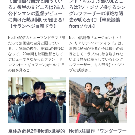
て無価値な自分と闘ってい
ント・キム』序盤の見どこ
る』後半の見どころは?主人
ろは?ソ・ジソブ扮するシン
公ドンマンの監督デビュー
グルファーザーの凄絶な過
に向けた熱き闘いが始まる!
去が明らかに!【韓流談義
【サランヘジョ韓ドラ】
fromソウル】
Netflix配信のヒューマンドラマ『誰
Netflix話題作『エージェント・キ
だって無価値な自分と闘ってい
ム: リアリティペーティッド』は、
る』。物語の後半、第8話の最後に
過去に秘密があるが今は銀行の部
なって、20年間も映画監督として
長としてトラブルに巻き込まれな
デビューできなかったファン・ド
いよう静かに暮らしているシング
ンマン(ク・ギョファン)がついに日
ルファーザー、キム部長(ソ・ジソ
の目を見るこ...
ブ)が誘拐さ...
夏休み必見2作!Netflix世界的
Netflix注目作『ワンダーフー