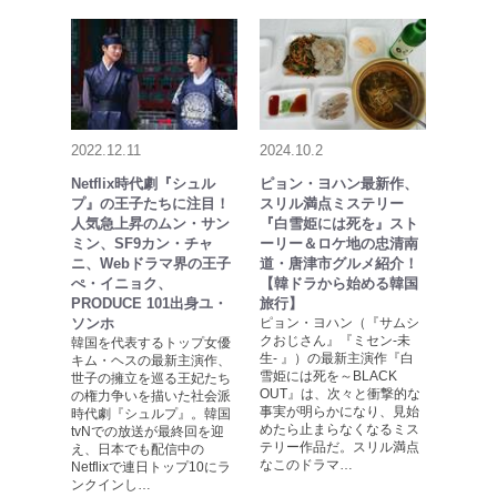
2022.12.11
2024.10.2
Netflix時代劇『シュル
ピョン・ヨハン最新作、
プ』の王子たちに注目！
スリル満点ミステリー
人気急上昇のムン・サン
『白雪姫には死を』スト
ミン、SF9カン・チャ
ーリー＆ロケ地の忠清南
ニ、Webドラマ界の王子
道・唐津市グルメ紹介！
ぺ・イニョク、
【韓ドラから始める韓国
PRODUCE 101出身ユ・
旅行】
ソンホ
ピョン・ヨハン（『サムシ
クおじさん』『ミセン-未
韓国を代表するトップ女優
生- 』）の最新主演作『白
キム・ヘスの最新主演作、
雪姫には死を～BLACK
世子の擁立を巡る王妃たち
OUT』は、次々と衝撃的な
の権力争いを描いた社会派
事実が明らかになり、見始
時代劇『シュルプ』。韓国
めたら止まらなくなるミス
tvNでの放送が最終回を迎
テリー作品だ。スリル満点
え、日本でも配信中の
なこのドラマ…
Netflixで連日トップ10にラ
ンクインし…