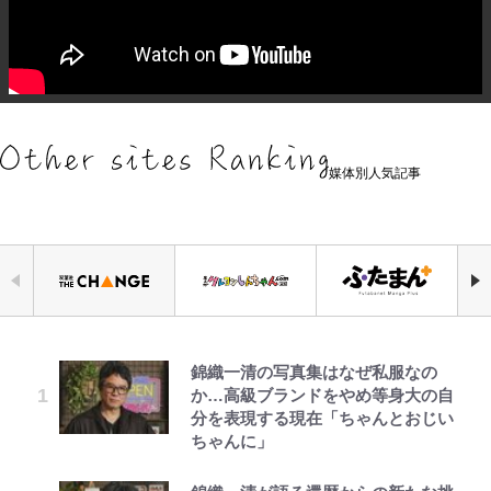
媒体別人気記事
錦織一清の写真集はなぜ私服なの
でっかい男になりたいゾ
「自分の絵ごと、このジャンルはそ
千葉雄大、ほっそりイケメン近影に
空の轍と大地の雲と 第1回
｢めーっちゃオシャじゃん｣中田英
荒々しい「火山帯」の一端にいるこ
公式-ヒロインが来る前に妊娠しま
か…高級ブランドをやめ等身大の自
ろそろ終わりかな」江口寿史が炎上
「顔パンパンだったのに」反響 視
寿やトッティも愛した名門ローマ、
とを体感！ 登頂約10分でも大迫力
した~詰んだはずの悪役令嬢です
分を表現する現在「ちゃんとおじい
を経て樋口毅宏に語ったこと
聴者が想った激変の納得理由
新アウェイユニが大評判！｢カッコ
「吾妻小富士」火口を1周する「1
が、どうやら違うようです~ 第1話
ちゃんに」
いい｣｢好きなデザイン｣｢今年は2nd
時間半ハイキング」パノラマ絶景レ
買おうかな｣
ポ【福島県福島市】
浅草は日本の心だゾ
ファミマと『VIVANT』第2シーズ
GLAY・TERU＆PUFFY大貫亜美
第3回 出版までの道のり・その2
公式-最強宮廷指南役のおっさん、