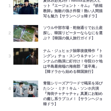
夏休み必見2作！Netflix世界的大ヒ
ット『エージェント・キム』『鉄槌
教師』無敵の強さ炸裂！熱い人間描
写も魅力【サランヘジョ韓ドラ】
ソウル中部市場・乾物通りでお土産
探し、韓国リピーターならなにを選
ぶ？【韓国の個人旅行ガイド】
ナム・ジュヒョク除隊後復帰作『ト
ングン』チョ・スンウ＆チャン・ヨ
ンナムの熱演に釘付け！寺院ロケ地
は半島最南端の海南郡「道卒庵」
【韓ドラから始める韓国旅行】
青龍シリーズアワードで喝采を浴び
たシン・ミナ！キム・ソンホ共演
『海街チャチャチャ』真夏にお勧め
の癒し系ラブコメ！【サランヘジョ
韓ドラ】