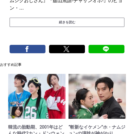
ムシクおじさん』『茲山魚譜-チャサンオボ-』のピョ
ン・…
続きを読む
おすすめ記事
韓流の胎動期、2001年はど
“斬新なイケメン”ホ・ナムジ
んな時代?カン・ドンウォン
ュンの演技が神がかり