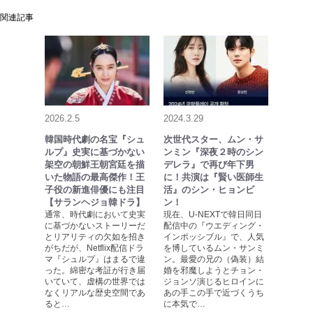
関連記事
2026.2.5
2024.3.29
韓国時代劇の名宝『シュ
次世代スター、ムン・サ
ルプ』史実に基づかない
ンミン『深夜２時のシン
架空の朝鮮王朝宮廷を描
デレラ』で再び年下男
いた物語の最高傑作！王
に！共演は『賢い医師生
子役の新進俳優にも注目
活』のシン・ヒョンビ
【サランヘジョ韓ドラ】
ン！
通常、時代劇において史実
現在、U-NEXTで韓日同日
に基づかないストーリーだ
配信中の『ウエディング・
とリアリティの欠如を招き
インポッシブル』で、人気
がちだが、Netflix配信ドラ
を博しているムン・サンミ
マ『シュルプ』はまるで違
ン。最愛の兄の（偽装）結
った。綿密な考証が行き届
婚を邪魔しようとチョン・
いていて、虚構の世界では
ジョンソ演じるヒロインに
なくリアルな歴史空間であ
あの手この手で近づくうち
ると…
に本気で…