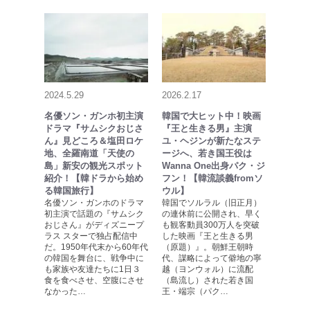
2024.5.29
2026.2.17
名優ソン・ガンホ初主演
韓国で大ヒット中！映画
ドラマ『サムシクおじさ
『王と生きる男』主演
ん』見どころ＆塩田ロケ
ユ・ヘジンが新たなステ
地、全羅南道「天使の
ージへ、若き国王役は
島」新安の観光スポット
Wanna One出身パク・ジ
紹介！【韓ドラから始め
フン！【韓流談義fromソ
る韓国旅行】
ウル】
名優ソン・ガンホのドラマ
韓国でソルラル（旧正月）
初主演で話題の『サムシク
の連休前に公開され、早く
おじさん』がディズニープ
も観客動員300万人を突破
ラス スターで独占配信中
した映画『王と生きる男
だ。1950年代末から60年代
（原題）』。朝鮮王朝時
の韓国を舞台に、戦争中に
代、謀略によって僻地の寧
も家族や友達たちに1日３
越（ヨンウォル）に流配
食を食べさせ、空腹にさせ
（島流し）された若き国
なかった…
王・端宗（パク…