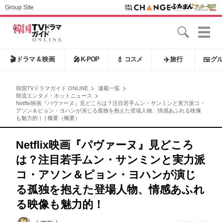
Group Site
🎬
ドラマ & 映画
🎤
K-POP
💄
コスメ
✈️
旅行
🍱
グ
韓国TVドラマガイド ONLINE
連載一覧
韓流エンタメ・ホットニュース
Netflix映画『パヴァーヌ』見どころは？注目若手ムン・サンミンと実力派コ・
アソン＆ピョン・ヨハンが演じる孤独を抱えた登場人物、情感あふれる映像
も魅力的！ | 概要（概要）
Netflix映画『パヴァーヌ』見どころ
は？注目若手ムン・サンミンと実力派
コ・アソン＆ピョン・ヨハンが演じ
る孤独を抱えた登場人物、情感あふれ
る映像も魅力的！