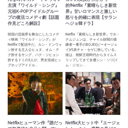
主演『ワイルド・シング』
的!Netflix『素晴らしき新世
元祖K-POPアイドルグルー
界』甘いロマンスと激しい
プの復活コメディ劇【話題
怒りを的確に表現【サラン
作見どころ解説】
ヘジョ韓ドラ】
韓国の芸能界を舞台にしたコメデ
Netflix『素晴らしき新世界』でホ・
ィ映画『ワイルド・シング』が
ナムジュンは、チャイル財閥の後
Netflixで配信中だ。カン・ドンウォ
継者一番手のBOJEI(ビーオージェ
ン扮する主人公ヒョヌ、オム・テ
イ)代表チャ・セゲに扮している。
グ扮するサング、パク・ジヒョン
彼は、朝鮮王朝時代からタイムス
扮するドミの3人が、男女混成ヒッ
リップしてきて女優シン・ソリ(イ
プホップアイドル...
ム・ジヨン...
Netflixヒューマン作『誰だっ
Netflix大ヒット中『エージェ