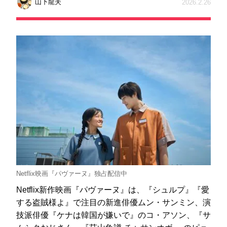
山下龍夫
2026.2.26
Netflix映画『パヴァーヌ』独占配信中
Netflix新作映画『パヴァーヌ』は、『シュルプ』『愛
する盗賊様よ』で注目の新進俳優ムン・サンミン、演
技派俳優『ケナは韓国が嫌いで』のコ・アソン、『サ