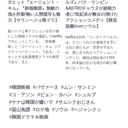
大ヒット『エージェント・
ルズ』パク・ウンビン
キム』『鉄槌教師』無敵の
&ASTROチャウヌが超能力
強さ炸裂!熱い人間描写も魅
者に!世紀末が舞台の弾けた
力【サランヘジョ韓ドラ】
アクションコメディ【韓流
談義fromソウル】
超ハードな拳アクションを売り物
にした韓国ドラマが連続してNetflix
Netflix注目作『ワンダーフールズ』
で大ヒットしている。『鉄槌教
は、どういうわけか超能力を手に
師』と『エージェント・キム: リア
入れた者たちが、世界を守るた
クティべーティッド』である。 ス
め、悪に立ち向かうアクションコ
カッとする勧善懲悪ドラマの典型
メディだ。物語は世紀末の1999
であり、主人...
年、終末論が広がる地方の町が舞
台になっている。 ...
#韓国映画
#パヴァーヌ
#ムン・サンミン
#コ・アソン
#ピョン・ヨハン
#シュルプ
#ケナは韓国が嫌いで
#サムシクおじさん
#茲山魚譜
#ロケ地
#ソウル
#ヘジャンクッ
#韓国ドラマ＆映画