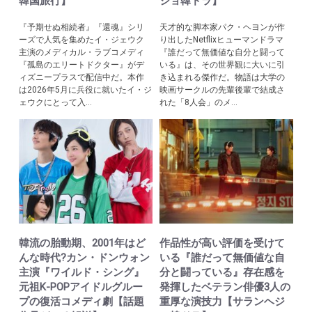
韓国旅行】
ジョ韓ドラ】
『予期せぬ相続者』『還魂』シリ
天才的な脚本家パク・ヘヨンが作
ーズで人気を集めたイ・ジェウク
り出したNetflixヒューマンドラマ
主演のメディカル・ラブコメディ
『誰だって無価値な自分と闘って
『孤島のエリートドクター』がデ
いる』は、その世界観に大いに引
ィズニープラスで配信中だ。本作
き込まれる傑作だ。物語は大学の
は2026年5月に兵役に就いたイ・ジ
映画サークルの先輩後輩で結成さ
ェウクにとって入...
れた「8人会」のメ...
韓流の胎動期、2001年はど
作品性が高い評価を受けて
んな時代?カン・ドンウォン
いる『誰だって無価値な自
主演『ワイルド・シング』
分と闘っている』存在感を
元祖K-POPアイドルグルー
発揮したベテラン俳優3人の
プの復活コメディ劇【話題
重厚な演技力【サランヘジ