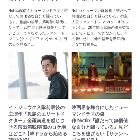
Netflix配信のヒューマンドラマ『誰
Netflixヒューマン群像劇『誰だって
だって無価値な自分と闘ってい
無価値な自分と闘っている』の主
る』。物語の後半、第8話の最後に
人公ファン・ドンマン(ク・ギョフ
なって、20年間も映画監督として
ァン)は、20年間も念願の映画監督
デビューできなかったファン・ド
としてデビューできなかった。そ
ンマン(ク・ギョファン)がついに日
の腹いせに、他の監督を徹底的に
の目を見るこ...
けなす投稿を...
イ・ジェウク入隊前最後の
映画界を舞台にしたヒュー
主演作『孤島のエリートド
マンドラマの傑
クター』全羅南道を感じさ
作!Netflix『誰だって無価値
せる演出満載!実際のロケ地
な自分と闘っている』見ど
はどこ?【韓ドラから始める
ころを総ざらい【サランヘ