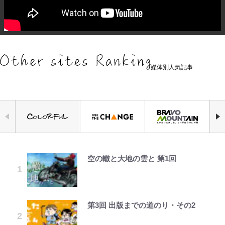
媒体別人気記事
空の轍と大地の雲と 第1回
錦織一清の写真集はなぜ私服なの
荒々しい「火山帯」の一端にいるこ
｢めーっちゃオシャじゃん｣中田英
でっかい男になりたいゾ
公式-ヒロインが来る前に妊娠しま
「自分の絵ごと、このジャンルはそ
千葉雄大、ほっそりイケメン近影に
か…高級ブランドをやめ等身大の自
とを体感！ 登頂約10分でも大迫力
寿やトッティも愛した名門ローマ、
した~詰んだはずの悪役令嬢です
ろそろ終わりかな」江口寿史が炎上
「顔パンパンだったのに」反響 視
分を表現する現在「ちゃんとおじい
「吾妻小富士」火口を1周する「1
新アウェイユニが大評判！｢カッコ
が、どうやら違うようです~ 第1話
を経て樋口毅宏に語ったこと
聴者が想った激変の納得理由
ちゃんに」
時間半ハイキング」パノラマ絶景レ
いい｣｢好きなデザイン｣｢今年は2nd
ポ【福島県福島市】
買おうかな｣
第3回 出版までの道のり・その2
浅草は日本の心だゾ
公式-ヒロインが来る前に妊娠しま
ファミマと『VIVANT』第2シーズ
GLAY・TERU＆PUFFY大貫亜美
錦織一清が語る還暦からの新たな挑
した~詰んだはずの悪役令嬢です
ンのコラボがスタート！ “別班饅
の“共演”ショットに「夫婦で写っ
戦…少年隊の分岐点と60代で挑む
青く美しい「幸せのブルービー」の
浦和と千葉の首をかしげる主力放