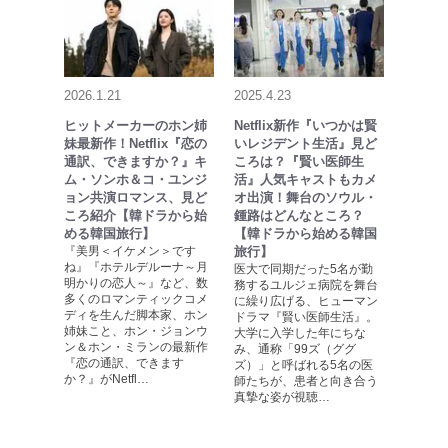
2026.1.21
2025.4.23
ヒットメーカーのホン姉
Netflix新作『いつかは賢
妹最新作！Netflix『恋の
いレジデント生活』見ど
通訳、できますか？』キ
ころは？『賢い医師生
ム・ソンホ＆コ・ユンジ
活』人気キャストもカメ
ョン共演ロマンス、見ど
オ出演！舞台のソウル・
ころ紹介【韓ドラから始
鍾路はどんなところ？
める韓国旅行】
【韓ドラから始める韓国
『美男＜イケメン＞です
旅行】
ね』『ホテルデルーナ～月
医大で同期だった5名が勤
明かりの恋人～』など、数
務するユルジェ病院を舞台
多くのロマンティックコメ
に繰り広げる、ヒューマン
ディを生んだ脚本家、ホン
ドラマ『賢い医師生活』。
姉妹こと、ホン・ジョンウ
大学に入学した年にちな
ン＆ホン・ミランの最新作
み、通称「99ズ（ググ
『恋の通訳、できます
ズ）」と呼ばれる5名の医
か？』がNetfl…
師たちが、患者と向き合う
真摯な姿が視聴…