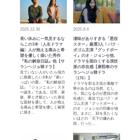
2025.12.30
2025.8.4
長い休みに一気見するな
凄味がありすぎる「悪役
らこの3本〈人生ドラマ
スター」厳選3人！パク・
編〉人が抱える痛みと希
ボゴム主演『グッドボー
望を優しく描いた秀作
イ』のオ・ジョンセ他、
『私の解放日誌』他【サ
ドラマを面白くする演技
ランヘジョ韓ドラ】
派の存在感【康熙奉のサ
見ていない人がいたら強力
ランヘジョ韓ドラ
に推薦したい3本が『家い
〈176〉】
っぱいの愛』『私の解放日
ドラマを彩る主役が素敵で
誌』『ジョンニョン：スタ
華があるのは当然。むし
ー誕生』である。日常、家
ろ、気になるのが悪役の存
族、夢と才能といった身近
在感だ。最近ではパク・ボ
な題材を通して、人が抱え
ゴム主演『グッドボーイ』
る痛みと希望を優しく確実
のオ・ジョンセの印象が強
に描き…
烈。まさに、顔を見たくな
いほどの「天下の嫌われ
役」だった…