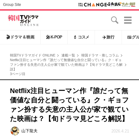
Group Site
🎬
ドラマ & 映画
🎤
K-POP
💄
コスメ
✈️
旅行
🍱
グ
韓国TVドラマガイド ONLINE
連載一覧
韓国ドラマ・推しコラム
Netflix注目ヒューマン作『誰だって無価値な自分と闘っている』ク・ギョ
ファン扮する失意の主人公が家で観ていた映画は？【旬ドラマ見どころ解
説】
3ページ目
Netflix注目ヒューマン作『誰だって無
価値な自分と闘っている』ク・ギョフ
ァン扮する失意の主人公が家で観てい
た映画は？【旬ドラマ見どころ解説】
山下龍夫
2026.4.21