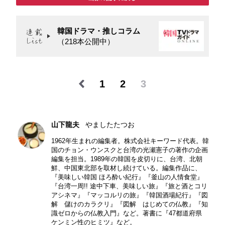
韓国ドラマ・推しコラム
（218本公開中）
1
2
3
山下龍夫
やましたたつお
1962年生まれの編集者。株式会社キーワード代表。韓
国のチョン・ウンスクと台湾の光瀬憲子の著作の企画
編集を担当。1989年の韓国を皮切りに、台湾、北朝
鮮、中国東北部を取材し続けている。編集作品に、
『美味しい韓国 ほろ酔い紀行』『釜山の人情食堂』
『台湾一周!! 途中下車、美味しい旅』『旅と酒とコリ
アシネマ』『マッコルリの旅』『韓国酒場紀行』『図
解 儲けのカラクリ』『図解 はじめての仏教』『知
識ゼロからの仏教入門』など。著書に『47都道府県
ケンミン性のヒミツ』など。