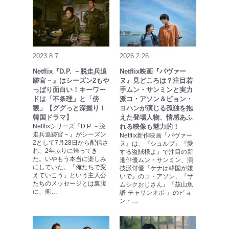
2023.8.7
2026.2.26
Netflix『D.P. －脱走兵追
Netflix映画『パヴァー
跡官－』はシーズン2もや
ヌ』見どころは？注目若
っぱり面白い！キーワー
手ムン・サンミンと実力
ドは「不条理」と「傍
派コ・アソン＆ピョン・
観」【ググっと深掘り！
ヨハンが演じる孤独を抱
韓国ドラマ】
えた登場人物、情感あふ
Netflixシリーズ『D.P. －脱
れる映像も魅力的！
走兵追跡官－』がシーズン
Netflix新作映画『パヴァー
2として7月28日から配信さ
ヌ』は、『シュルプ』『愛
れ、2年ぶりに帰ってき
する盗賊様よ』で注目の新
た。いやもう本当に楽しみ
進俳優ムン・サンミン、演
にしていた。「俺たちで変
技派俳優『ケナは韓国が嫌
えていこう」という主人公
いで』のコ・アソン、『サ
たちのメッセージとは裏腹
ムシクおじさん』『茲山魚
に、衝…
譜-チャサンオボ-』のピョ
ン・…