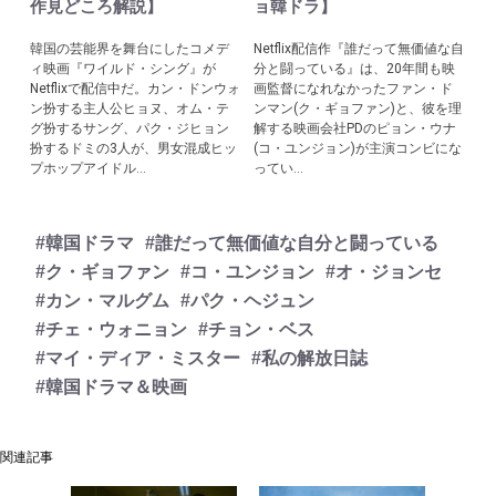
作見どころ解説】
ョ韓ドラ】
韓国の芸能界を舞台にしたコメデ
Netflix配信作『誰だって無価値な自
ィ映画『ワイルド・シング』が
分と闘っている』は、20年間も映
Netflixで配信中だ。カン・ドンウォ
画監督になれなかったファン・ド
ン扮する主人公ヒョヌ、オム・テ
ンマン(ク・ギョファン)と、彼を理
グ扮するサング、パク・ジヒョン
解する映画会社PDのピョン・ウナ
扮するドミの3人が、男女混成ヒッ
(コ・ユンジョン)が主演コンビにな
プホップアイドル...
ってい...
#韓国ドラマ
#誰だって無価値な自分と闘っている
#ク・ギョファン
#コ・ユンジョン
#オ・ジョンセ
#カン・マルグム
#パク・ヘジュン
#チェ・ウォニョン
#チョン・ベス
#マイ・ディア・ミスター
#私の解放日誌
#韓国ドラマ＆映画
関連記事