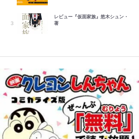
が、どうやら違うようです~ 第2話
頭”や限定グッズ登場にファン感激
てるの尊い」 長女はもう23歳
映画監督作『僕は瞳に恋してる』
正体とは？ 身近な場所で見つける
出、柏リカルドの下で新加入2人が
(1)
「これは買うしかない！」
コツを紹介【あなたのすぐそばにい
化ける！Jリーグに必要な外国人選
レビュー『仮面家族』悠木シュン・
ボーちゃんの一途な気持ちだゾ
オダウエダ植田、「2年半で56kg
る「季節の虫」の探し方 vol.21】
手は【Jリーグ開幕｢初めての秋春
藤原紀香が23年間続けるボランテ
公式-だって、あなたが浮気をした
「まだ2枚しか描けてないんだよね
著
増」130㎏ボディに驚きと心配 過
制｣の大激論】(4)
ィア活動の原動力は…「偽善者だ」
から 第9話(1)
ぇ」作家・樋口毅宏が問う、今再
去の「めちゃ美人」写真も再び
アユは「怒らせて掛ける」魚だっ
との声も跳ね返す“誰かの役に立ち
び、漫画に向かう江口寿史の現在地
た！ ルアーを追わせて釣りあげる
｢守り方かっこよすぎ｣上田綺世が
たい”という思い
「アユイング」のオリジナリティ＆
妻の“ワンオペ騒動”に家族写真で
おもしろさを知る
アンサー！ボールも嫁の炎上も収め
る“神対応”に新婚の板倉、久保、
長友夫妻も続々エール！