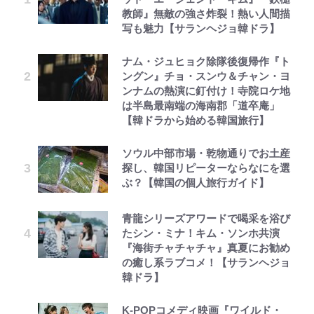
教師』無敵の強さ炸裂！熱い人間描
写も魅力【サランヘジョ韓ドラ】
ナム・ジュヒョク除隊後復帰作『ト
ングン』チョ・スンウ＆チャン・ヨ
ンナムの熱演に釘付け！寺院ロケ地
は半島最南端の海南郡「道卒庵」
【韓ドラから始める韓国旅行】
ソウル中部市場・乾物通りでお土産
探し、韓国リピーターならなにを選
ぶ？【韓国の個人旅行ガイド】
青龍シリーズアワードで喝采を浴び
たシン・ミナ！キム・ソンホ共演
『海街チャチャチャ』真夏にお勧め
の癒し系ラブコメ！【サランヘジョ
韓ドラ】
K-POPコメディ映画『ワイルド・