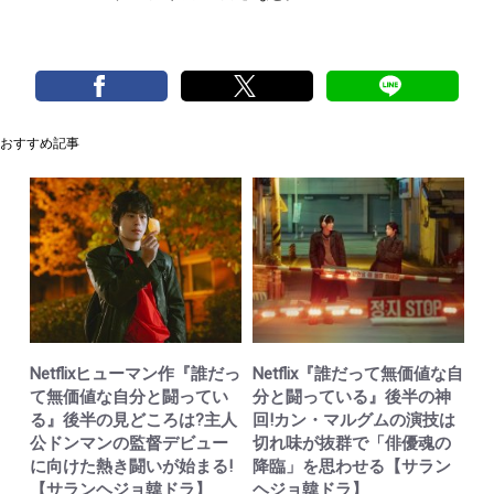
おすすめ記事
Netflixヒューマン作『誰だっ
Netflix『誰だって無価値な自
て無価値な自分と闘ってい
分と闘っている』後半の神
る』後半の見どころは?主人
回!カン・マルグムの演技は
公ドンマンの監督デビュー
切れ味が抜群で「俳優魂の
に向けた熱き闘いが始まる!
降臨」を思わせる【サラン
【サランヘジョ韓ドラ】
ヘジョ韓ドラ】