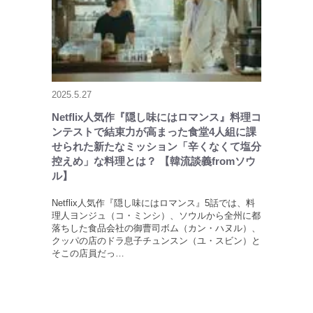
2025.5.27
Netflix人気作『隠し味にはロマンス』料理コ
ンテストで結束力が高まった食堂4人組に課
せられた新たなミッション「辛くなくて塩分
控えめ」な料理とは？ 【韓流談義fromソウ
ル】
Netflix人気作『隠し味にはロマンス』5話では、料
理人ヨンジュ（コ・ミンシ）、ソウルから全州に都
落ちした食品会社の御曹司ボム（カン・ハヌル）、
クッパの店のドラ息子チュンスン（ユ・スビン）と
そこの店員だっ…