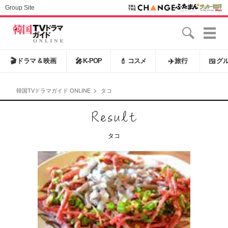
Group Site
🎬
ドラマ & 映画
🎤
K-POP
💄
コスメ
✈️
旅行
🍱
グ
韓国TVドラマガイド ONLINE
タコ
タコ