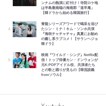
ンナムの熱演に釘付け！寺院ロケ地
は半島最南端の海南郡「道卒庵」
【韓ドラから始める韓国旅行】
青龍シリーズアワードで喝采を浴び
たシン・ミナ！キム・ソンホ共演
『海街チャチャチャ』真夏にお勧め
の癒し系ラブコメ！【サランヘジョ
韓ドラ】
映画『ワイルド・シング』Netflix配
信！トップ俳優カン・ドンウォンが
元K-POPアイドル役、共演者たち
との歌と踊りが見もの【韓流談義
fromソウル】