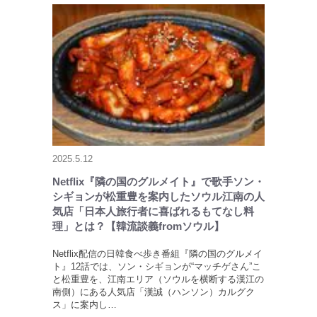
2025.5.12
Netflix『隣の国のグルメイト』で歌手ソン・
シギョンが松重豊を案内したソウル江南の人
気店「日本人旅行者に喜ばれるもてなし料
理」とは？【韓流談義fromソウル】
Netflix配信の日韓食べ歩き番組『隣の国のグルメイ
ト』12話では、ソン・シギョンが“マッチゲさん”こ
と松重豊を、江南エリア（ソウルを横断する漢江の
南側）にある人気店「漢誠（ハンソン）カルグク
ス」に案内し…