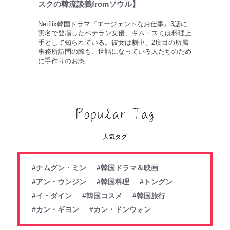
スクの韓流談義fromソウル】
Netflix韓国ドラマ『エージェントなお仕事』3話に
実名で登場したベテラン女優、キム・スミは料理上
手として知られている。彼女は劇中、2度目の所属
事務所訪問の際も、世話になっている人たちのため
に手作りのお惣…
人気タグ
#ナムグン・ミン
#韓国ドラマ＆映画
#アン・ウンジン
#韓国料理
#トングン
#イ・ダイン
#韓国コスメ
#韓国旅行
#カン・ギヨン
#カン・ドンウォン