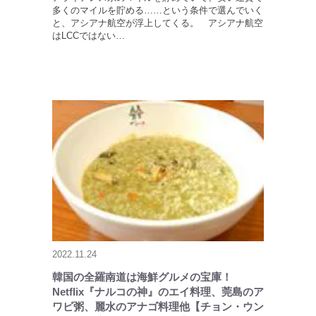
多くのマイルを貯める……という条件で選んでいく
と、アシアナ航空が浮上してくる。 アシアナ航空
はLCCではない…
2022.11.24
韓国の全羅南道は海鮮グルメの宝庫！
Netflix『ナルコの神』のエイ料理、莞島のア
ワビ粥、麗水のアナゴ料理他【チョン・ウン