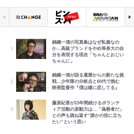
錦織一清の写真集はなぜ私服なの
千葉雄大、ほっそりイケメン近影に
荒々しい「火山帯」の一端にいるこ
でっかい男になりたいゾ
浦和と千葉の首をかしげる主力放
空の轍と大地の雲と 第1回
「自分の絵ごと、このジャンルはそ
公式-ヒロインが来る前に妊娠しま
か…高級ブランドをやめ等身大の自
「顔パンパンだったのに」反響 視
とを体感！ 登頂約10分でも大迫力
出、柏リカルドの下で新加入2人が
ろそろ終わりかな」江口寿史が炎上
した~詰んだはずの悪役令嬢です
分を表現する現在「ちゃんとおじい
聴者が想った激変の納得理由
「吾妻小富士」火口を1周する「1
化ける！Jリーグに必要な外国人選
を経て樋口毅宏に語ったこと
が、どうやら違うようです~ 第1話
ちゃんに」
時間半ハイキング」パノラマ絶景レ
手は【Jリーグ開幕｢初めての秋春
ポ【福島県福島市】
制｣の大激論】(4)
GLAY・TERU＆PUFFY大貫亜美
浅草は日本の心だゾ
第3回 出版までの道のり・その2
ファミマと『VIVANT』第2シーズ
公式-婚約破棄されたのでお掃除メ
錦織一清が語る還暦からの新たな挑
の“共演”ショットに「夫婦で写っ
ンのコラボがスタート！ “別班饅
イドになったら笑わない貴公子様に
戦…少年隊の分岐点と60代で挑む
青く美しい「幸せのブルービー」の
｢めーっちゃオシャじゃん｣中田英
てるの尊い」 長女はもう23歳
頭”や限定グッズ登場にファン感激
溺愛されました 第27話(3)
映画監督作『僕は瞳に恋してる』
正体とは？ 身近な場所で見つける
寿やトッティも愛した名門ローマ、
「これは買うしかない！」
コツを紹介【あなたのすぐそばにい
新アウェイユニが大評判！｢カッコ
オダウエダ植田、「2年半で56kg
ボーちゃんの一途な気持ちだゾ
レビュー『仮面家族』悠木シュン・
公式-だって、あなたが浮気をした
る「季節の虫」の探し方 vol.21】
いい｣｢好きなデザイン｣｢今年は2nd
藤原紀香が23年間続けるボランテ
「まだ2枚しか描けてないんだよね
増」130㎏ボディに驚きと心配 過
著
から 第9話(1)
買おうかな｣
ィア活動の原動力は…「偽善者だ」
ぇ」作家・樋口毅宏が問う、今再
去の「めちゃ美人」写真も再び
アユは「怒らせて掛ける」魚だっ
との声も跳ね返す“誰かの役に立ち
び、漫画に向かう江口寿史の現在地
た！ ルアーを追わせて釣りあげる
｢守り方かっこよすぎ｣上田綺世が
たい”という思い
「アユイング」のオリジナリティ＆
妻の“ワンオペ騒動”に家族写真で
おもしろさを知る
アンサー！ボールも嫁の炎上も収め