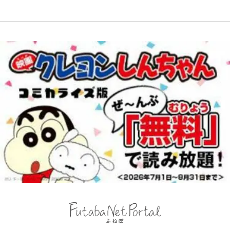
る“神対応”に新婚の板倉、久保、
長友夫妻も続々エール！