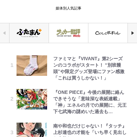
媒体別人気記事
ファミマと『VIVANT』第2シーズ
｢お土産最高すぎ笑｣｢どうやって入
空の轍と大地の雲と 第1回
公式-ヒロインが来る前に妊娠しま
元衆院議員・山尾志桜里が語る誹謗
でっかい男になりたいゾ
荒々しい「火山帯」の一端にいるこ
「危ない」「やめて」第1子妊娠中
ンのコラボがスタート！ “別班饅
手？｣ブライトン帰還の三笘薫、同
した~詰んだはずの悪役令嬢です
中傷動画…「計り知れない」切り抜
とを体感！ 登頂約10分でも大迫力
の田中みな実、ゴリゴリヒール着用
頭”や限定グッズ登場にファン感激
僚に“ポケカ”をプレゼント！｢薫の
が、どうやら違うようです~ 第1話
き落選運動の影響と今語る「保育園
「吾妻小富士」火口を1周する「1
に心配の声…ザックリ衣装にも意見
「これは買うしかない！」
笑顔見れてよかった｣｢大喜びのリ
落ちた日本死ね」
時間半ハイキング」パノラマ絶景レ
続々
ュテル可愛すぎ｣
ポ【福島県福島市】
第3回 出版までの道のり・その2
公式-婚約破棄されたのでお掃除メ
浅草は日本の心だゾ
『ONE PIECE』今後の展開に絡ん
錦織一清の写真集はなぜ私服なの
オダウエダ植田、「2年半で56kg
イドになったら笑わない貴公子様に
できそうな「意味深な表紙連載」
浦和と千葉の首をかしげる主力放
か…高級ブランドをやめ等身大の自
アユは「怒らせて掛ける」魚だっ
増」130㎏ボディに驚きと心配 過
溺愛されました 第27話(3)
「神」エネルの月での展開に、元王
出、柏リカルドの下で新加入2人が
分を表現する現在「ちゃんとおじい
た！ ルアーを追わせて釣りあげる
去の「めちゃ美人」写真も再び
下七武海の謎めいた過去も…
化ける！Jリーグに必要な外国人選
ちゃんに」
「アユイング」のオリジナリティ＆
レビュー『仮面家族』悠木シュン・
公式-最強宮廷指南役のおっさん、
とうちゃんが出世するゾ
手は【Jリーグ開幕｢初めての秋春
おもしろさを知る
趣里「ショック」初めて語った“重
著
追放された僻地で無双する~幻とな
制｣の大激論】(4)
南や和也だけじゃない！『タッチ』
誹謗中傷も「『そうせざるを得ない
い意味” 三山凌輝「無反省メー
った種族の美少女たちを育てて辺境
上杉達也の才能を「いち早く見出し
事情』がある」…山尾志桜里が
やってはいけない！「キャンプツー
ル」文春第2弾で“一家の限界”報道
を開拓~ 第23話(3)