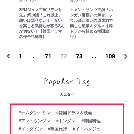
2023.9.27
2023.9.27
2PMジュノ主演『赤い袖
クォン・サンウ主演『ハ
先』第10話「これ以上、
ンガン警察』の舞台、ソ
想いは隠せない！」互い
ウル漢江沿いの望遠洞で
を案じる気持ちが募る2人
楽しむ絶景＆グルメ【韓
が切ない！【韓国ドラマ
ドラから始める韓国旅
名作全話解説】
行】
1
71
72
73
109
…
…
人気タグ
#ナムグン・ミン
#韓国ドラマ＆映画
#アン・ウンジン
#トングン
#韓国料理
#イ・ダイン
#韓国旅行
#イ・ハクジュ