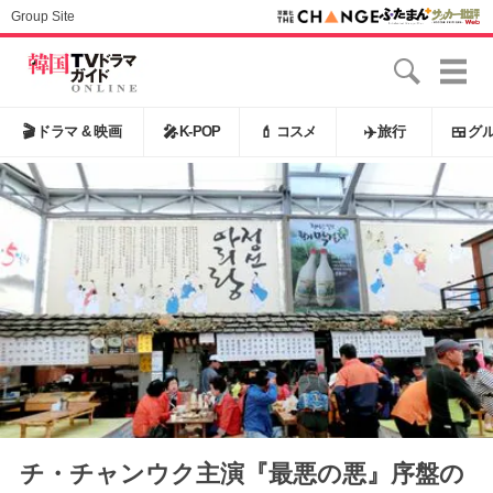
Group Site
🎬
ドラマ & 映画
🎤
K-POP
💄
コスメ
✈️
旅行
🍱
グ
チ・チャンウク主演『最悪の悪』序盤の