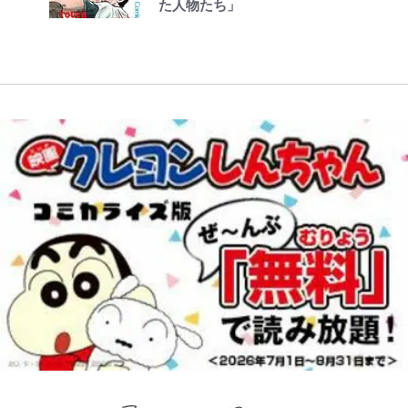
た人物たち」
W杯クオーター制への大反発か、
SNSのバッシングにも向き合う理
リング」での「NGパッキング」7
も
FIFA会長を追い詰めた｢欧州のボイ
由と独自メンタル術
選！ 安全＆快適につながる「荷物
コット｣と再選の行方【FIFA3兆円
の順序や位置」積載のコツとは？
の野望と2度のオウンゴール、来年
「実体験レポ」
3月の会長選】(3)