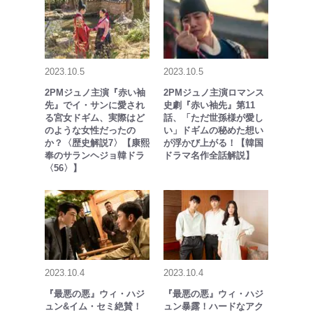
2023.10.5
2023.10.5
2PMジュノ主演『赤い袖
2PMジュノ主演ロマンス
先』でイ・サンに愛され
史劇『赤い袖先』第11
る宮女ドギム、実際はど
話、「ただ世孫様が愛し
のような女性だったの
い」ドギムの秘めた想い
か？〈歴史解説7〉【康熙
が浮かび上がる！【韓国
奉のサランヘジョ韓ドラ
ドラマ名作全話解説】
〈56〉】
2023.10.4
2023.10.4
『最悪の悪』ウィ・ハジ
『最悪の悪』ウィ・ハジ
ュン&イム・セミ絶賛！
ュン暴露！ハードなアク