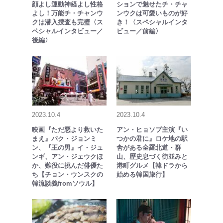
顔よし運動神経よし性格
ションで魅せたチ・チャ
よし！万能チ・チャンウ
ンウクは可愛いものが好
クは潜入捜査も完璧〈ス
き！〈スペシャルインタ
ペシャルインタビュー／
ビュー／前編〉
後編〉
2023.10.4
2023.10.4
映画『ただ悪より救いた
アン・ヒョソプ主演『い
まえ』パク・ジョンミ
つかの君に』ロケ地の駅
ン、『王の男』イ・ジュ
舎がある全羅北道・群
ンギ、アン・ジェウクほ
山、歴史息づく街並みと
か、難役に挑んだ俳優た
港町グルメ【韓ドラから
ち【チョン・ウンスクの
始める韓国旅行】
韓流談義fromソウル】