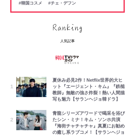
#韓国コスメ
#チェ・デフン
人気記事
夏休み必見2作！Netflix世界的大ヒ
ット『エージェント・キム』『鉄槌
教師』無敵の強さ炸裂！熱い人間描
写も魅力【サランヘジョ韓ドラ】
青龍シリーズアワードで喝采を浴び
たシン・ミナ！キム・ソンホ共演
『海街チャチャチャ』真夏にお勧め
の癒し系ラブコメ！【サランヘジョ