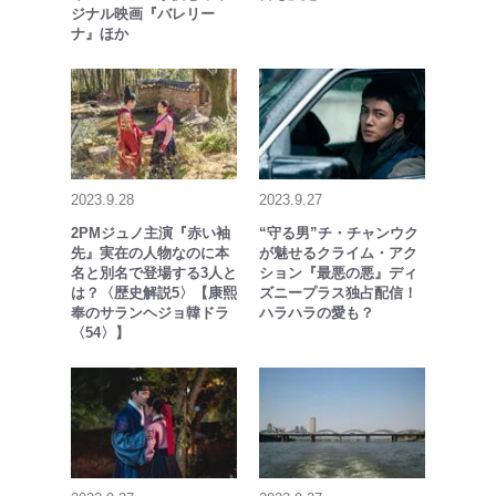
ジナル映画『バレリー
ナ』ほか
2023.9.28
2023.9.27
2PMジュノ主演『赤い袖
“守る男”チ・チャンウク
先』実在の人物なのに本
が魅せるクライム・アク
名と別名で登場する3人と
ション『最悪の悪』ディ
は？〈歴史解説5〉【康熙
ズニープラス独占配信！
奉のサランヘジョ韓ドラ
ハラハラの愛も？
〈54〉】