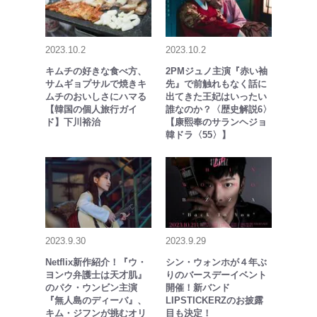
2023.10.2
2023.10.2
キムチの好きな食べ方、
2PMジュノ主演『赤い袖
サムギョプサルで焼きキ
先』で前触れもなく話に
ムチのおいしさにハマる
出てきた王妃はいったい
【韓国の個人旅行ガイ
誰なのか？〈歴史解説6〉
ド】下川裕治
【康熙奉のサランヘジョ
韓ドラ〈55〉】
2023.9.30
2023.9.29
Netflix新作紹介！『ウ・
シン・ウォンホが４年ぶ
ヨンウ弁護士は天才肌』
りのバースデーイベント
のパク・ウンビン主演
開催！新バンド
『無人島のディーバ』、
LIPSTICKERZのお披露
キム・ジフンが挑むオリ
目も決定！