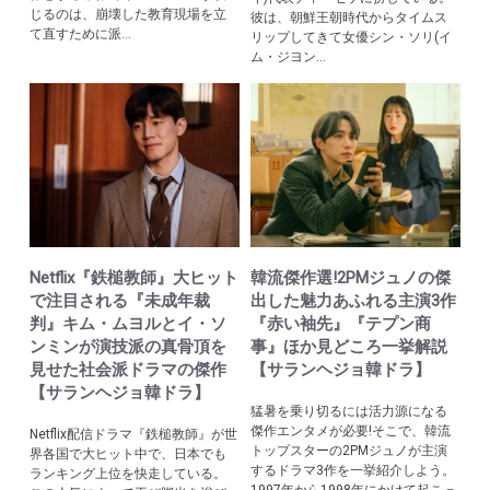
じるのは、崩壊した教育現場を立
彼は、朝鮮王朝時代からタイムス
て直すために派...
リップしてきて女優シン・ソリ(イ
ム・ジヨン...
Netflix『鉄槌教師』大ヒット
韓流傑作選!2PMジュノの傑
で注目される『未成年裁
出した魅力あふれる主演3作
判』キム・ムヨルとイ・ソ
『赤い袖先』『テプン商
ンミンが演技派の真骨頂を
事』ほか見どころ一挙解説
見せた社会派ドラマの傑作
【サランヘジョ韓ドラ】
【サランヘジョ韓ドラ】
猛暑を乗り切るには活力源になる
傑作エンタメが必要!そこで、韓流
Netflix配信ドラマ『鉄槌教師』が世
トップスターの2PMジュノが主演
界各国で大ヒット中で、日本でも
するドラマ3作を一挙紹介しよう。
ランキング上位を快走している。