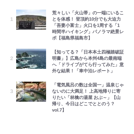
荒々しい「火山帯」の一端にいるこ
公式-ヒロインが来る前に妊娠しま
錦織一清の写真集はなぜ私服なの
「自分の絵ごと、このジャンルはそ
空の轍と大地の雲と 第1回
千葉雄大、ほっそりイケメン近影に
｢なんじゃこりゃあああ！｣本田圭
えびめしの流儀
とを体感！ 登頂約10分でも大迫力
した~詰んだはずの悪役令嬢です
か…高級ブランドをやめ等身大の自
ろそろ終わりかな」江口寿史が炎上
「顔パンパンだったのに」反響 視
佑の古巣ミラン、漆黒×蛍光レッド
「吾妻小富士」火口を1周する「1
が、どうやら違うようです~ 第1話
分を表現する現在「ちゃんとおじい
を経て樋口毅宏に語ったこと
聴者が想った激変の納得理由
の超絶クールな新サードユニに世界
時間半ハイキング」パノラマ絶景レ
ちゃんに」
が熱狂｢サードなのにズルい｣｢こり
ポ【福島県福島市】
ゃかっけえわ｣
公式-聖女じゃないと追放されたの
1万円超えも「納得のクオリティ」
第3回 出版までの道のり・その2
村上佳菜子、“遠距離結婚”の夫と
オラの引越し物語 サボテン大襲撃
「のりの芝居は観たいと」藤原紀香
で、もふもふ従者(聖獣)とおにぎり
『この素晴らしい世界に祝福を！』
の再会にデレデレ…顔出し公開
【知ってる？「日本本土四極踏破証
が明かす夫・片岡愛之助との関係
｢最後の1枚…ワルぃゎ〜｣鈴木優磨
を握る 第53話(1)
10万針以上の密度で再現された“め
「愛が足りない」不満を漏らしてい
明書」】広島から本州4島の最南端
性…互いに一番のお客さんで刺激を
が激勝翌日に写真12枚投稿→渾身
ぐみん刺繍ワークシャツ”にファン
た過去も
へ「ドライブがてら行ってみた」意
もらう存在
の“煽りショット”に興奮！｢最後の
も感動
公式-おっさん底辺治癒士と愛娘の
レビュー『仮面家族』悠木シュン・
でっかい男になりたいゾ
外な結果！「車中泊レポート」
1枚までの壮大なフリ｣｢知念くんの
宮崎麗果、“10キロ減”告白後の背
辺境ライフ ~中年男が回復スキルに
著
ことどんだけ好きなんよｗ｣
江口洋介の人生最大のCHANGEは
映画『ちいかわ』入場者特典「第２
骨・肋骨くっきりトレ姿に「痩せ過
覚醒して、英雄へ成り上がる~ 第82
「電気風呂の数は全国一」温泉じゃ
「ファミリーができたこと」時には
弾」がスタート！まさかの人気アイ
ぎてませんか」心配の声も 夫・黒
話(1)
ないのに大満足！ 上高地帰りに寄
30人で…江口流“普通の”子育てメ
｢知念さんを煽ってたのと同じ
テムに称賛続々「豪華すぎる！」
木啓司にはDV巡る逮捕報道
りたい「林檎の湯屋 おぶ～」【山
ソッドとは
人？｣鹿島・鈴木優磨、大逆転勝利
帰り、今日はどこでととのう？
後の“超・優等生インタビュー”が
vol.7】
話題！｢試合中とのギャップw｣｢礼
儀正しいイケメンやな」