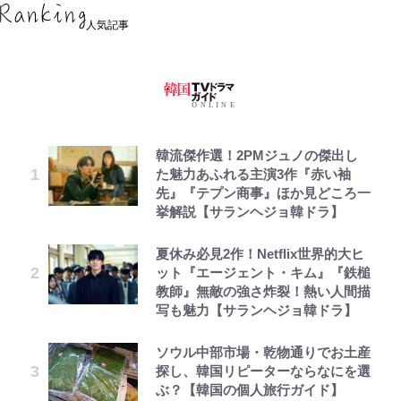
人気記事
韓流傑作選！2PMジュノの傑出し
た魅力あふれる主演3作『赤い袖
先』『テプン商事』ほか見どころ一
挙解説【サランヘジョ韓ドラ】
夏休み必見2作！Netflix世界的大ヒ
ット『エージェント・キム』『鉄槌
教師』無敵の強さ炸裂！熱い人間描
写も魅力【サランヘジョ韓ドラ】
ソウル中部市場・乾物通りでお土産
探し、韓国リピーターならなにを選
ぶ？【韓国の個人旅行ガイド】