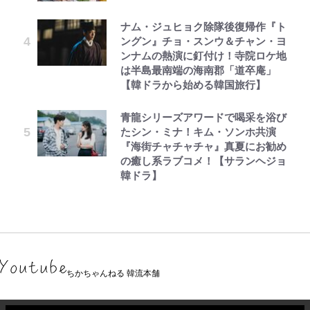
ナム・ジュヒョク除隊後復帰作『ト
ングン』チョ・スンウ＆チャン・ヨ
ンナムの熱演に釘付け！寺院ロケ地
は半島最南端の海南郡「道卒庵」
【韓ドラから始める韓国旅行】
青龍シリーズアワードで喝采を浴び
たシン・ミナ！キム・ソンホ共演
『海街チャチャチャ』真夏にお勧め
の癒し系ラブコメ！【サランヘジョ
韓ドラ】
ちかちゃんねる 韓流本舗