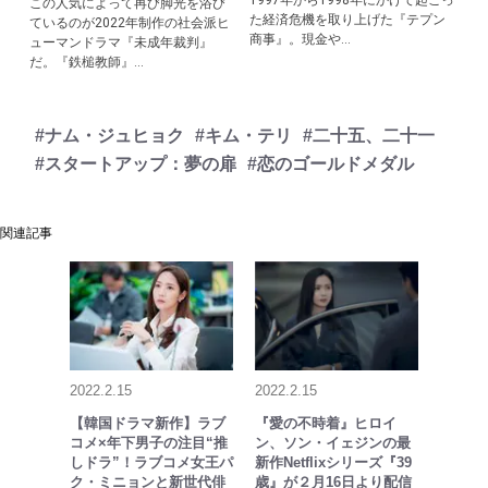
1997年から1998年にかけて起こっ
この人気によって再び脚光を浴び
た経済危機を取り上げた『テプン
ているのが2022年制作の社会派ヒ
商事』。現金や...
ューマンドラマ『未成年裁判』
だ。『鉄槌教師』...
#ナム・ジュヒョク
#キム・テリ
#二十五、二十一
#スタートアップ：夢の扉
#恋のゴールドメダル
関連記事
2022.2.15
2022.2.15
【韓国ドラマ新作】ラブ
『愛の不時着』ヒロイ
コメ×年下男子の注目“推
ン、ソン・イェジンの最
しドラ”！ラブコメ女王パ
新作Netflixシリーズ『39
ク・ミニョンと新世代俳
歳』が２月16日より配信