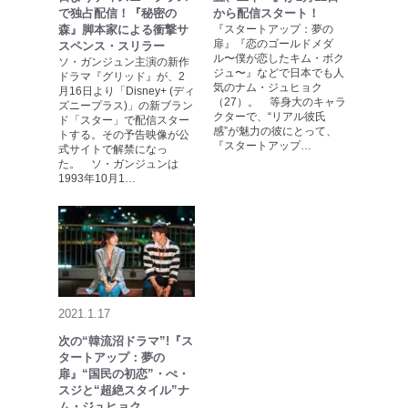
で独占配信！『秘密の
から配信スタート！
森』脚本家による衝撃サ
『スタートアップ：夢の
扉』『恋のゴールドメダ
スペンス・スリラー
ル〜僕が恋したキム・ボク
ソ・ガンジュン主演の新作
ジュ〜』などで日本でも人
ドラマ『グリッド』が、2
気のナム・ジュヒョク
月16日より「Disney+ (ディ
（27）。 等身大のキャラ
ズニープラス)」の新ブラン
クターで、“リアル彼氏
ド「スター」で配信スター
感”が魅力の彼にとって、
トする。その予告映像が公
『スタートアップ…
式サイトで解禁になっ
た。 ソ・ガンジュンは
1993年10月1…
2021.1.17
次の“韓流沼ドラマ”!『ス
タートアップ：夢の
扉』“国民の初恋”・ぺ・
スジと“超絶スタイル”ナ
ム・ジュヒョク