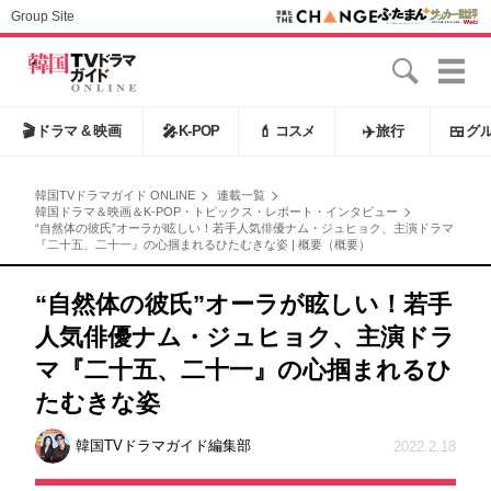
Group Site
🎬
ドラマ & 映画
🎤
K-POP
💄
コスメ
✈️
旅行
🍱
グ
韓国TVドラマガイド ONLINE
連載一覧
韓国ドラマ＆映画＆K-POP・トピックス・レポート・インタビュー
“自然体の彼氏”オーラが眩しい！若手人気俳優ナム・ジュヒョク、主演ドラマ
『二十五、二十一』の心掴まれるひたむきな姿 | 概要（概要）
“自然体の彼氏”オーラが眩しい！若手
人気俳優ナム・ジュヒョク、主演ドラ
マ『二十五、二十一』の心掴まれるひ
たむきな姿
韓国TVドラマガイド編集部
2022.2.18