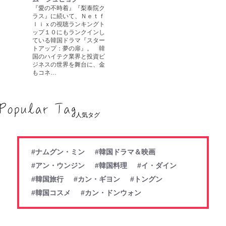
『愛の不時着』『梨泰院ク
ラス』に続いて、Ｎｅｔｆ
ｌｉｘの視聴ランキングト
ップ１０にもランクインし
ている韓国ドラマ『スター
トアップ：夢の扉』。 韓
国のハイテク業界と投資ビ
ジネスの世界を舞台に、金
もコネ…
人気タグ
#ナムグン・ミン
#韓国ドラマ＆映画
#アン・ウンジン
#韓国料理
#イ・ダイン
#韓国旅行
#カン・ギヨン
#トングン
#韓国コスメ
#カン・ドンウォン