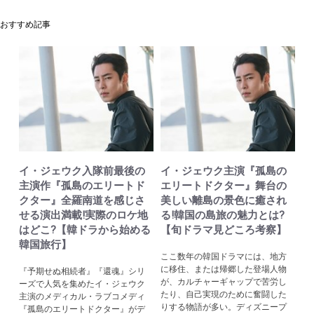
おすすめ記事
イ・ジェウク入隊前最後の
イ・ジェウク主演『孤島の
主演作『孤島のエリートド
エリートドクター』舞台の
クター』全羅南道を感じさ
美しい離島の景色に癒され
せる演出満載!実際のロケ地
る!韓国の島旅の魅力とは?
はどこ?【韓ドラから始める
【旬ドラマ見どころ考察】
韓国旅行】
ここ数年の韓国ドラマには、地方
に移住、または帰郷した登場人物
『予期せぬ相続者』『還魂』シリ
が、カルチャーギャップで苦労し
ーズで人気を集めたイ・ジェウク
たり、自己実現のために奮闘した
主演のメディカル・ラブコメディ
りする物語が多い。ディズニープ
『孤島のエリートドクター』がデ