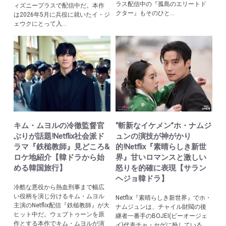
ラス配信中の『孤島のエリートド
ィズニープラスで配信中だ。本作
クター』もそのひと...
は2026年5月に兵役に就いたイ・ジ
ェウクにとって入...
キム・ムヨルの冷徹監督官
“斬新なイケメン”ホ・ナムジ
ぶりが話題!Netflix社会派ド
ュンの演技が神がかり
ラマ『鉄槌教師』見どころ&
的!Netflix『素晴らしき新世
ロケ地紹介【韓ドラから始
界』甘いロマンスと激しい
める韓国旅行】
怒りを的確に表現【サラン
ヘジョ韓ドラ】
冷酷な悪役から熱血刑事まで幅広
い役柄を演じ分けるキム・ムヨル
Netflix『素晴らしき新世界』でホ・
主演のNetflix配信『鉄槌教師』が大
ナムジュンは、チャイル財閥の後
ヒット中だ。ウェブトゥーンを原
継者一番手のBOJEI(ビーオージェ
作とする本作でキム・ムヨルが演
イ)代表チャ・セゲに扮している。