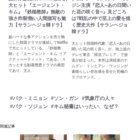
大ヒット『エージェント・
ジン主演『恋人~あの日聞い
キム』『鉄槌教師』無敵の
た花の咲く音~』見どころ
強さ炸裂!熱い人間描写も魅
は?戦乱の中で至上の愛を描
力【サランヘジョ韓ドラ】
く歴史大作【サランヘジョ
韓ドラ】
超ハードな拳アクションを売り物
にした韓国ドラマが連続してNetflix
大ヒット韓国時代劇『恋人~あの日
で大ヒットしている。『鉄槌教
聞いた花の咲く音~』が、地上波の
師』と『エージェント・キム: リア
テレビ東京「韓流プレミア」で放
クティべーティッド』である。 ス
送が始まった。本作は演技派のナ
カッとする勧善懲悪ドラマの典型
ムグン・ミンとアン・ウンジンが
であり、主人...
素晴らしい存在感を見せた究極の
ラブロマンス。...
#パク・ミニョン
#ソン・ガン
#気象庁の人々
#パク・ソジュン
#キム秘書はいったい、なぜ？
関連記事