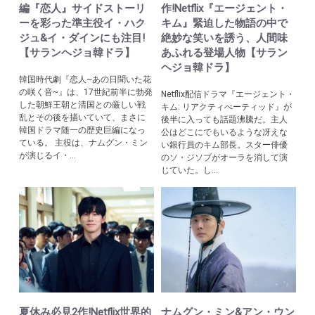
編『恋人』サイドストーリ
作!Netflix『エージェント・
ーを彩った準主役イ・ハク
キム』緊迫した物語の中で
ジュ&イ・ダインにも注目!
絶妙な笑いを誘う、人間味
【サランヘジョ韓ドラ】
あふれる登場人物【サラン
ヘジョ韓ドラ】
韓国時代劇『恋人~あの日聞いた花
の咲く音~』は、17世紀前半に勃発
Netflix配信ドラマ『エージェント・
した朝鮮王朝と清国との厳しい戦
キム: リアクティべーティッド』が
乱とその後を描いていて、まさに
後半に入っても話題沸騰だ。主人
韓国ドラマ随一の歴史巨編になっ
公はどこにでもいるような冴えな
ている。 主役は、ナムグン・ミン
い銀行員のキム部長。スター俳優
が演じるイ・...
のソ・ジソブがオーラを消して演
じていた。し...
夏休み必見2作!Netflix世界的
ナムグン・ミン&アン・ウン