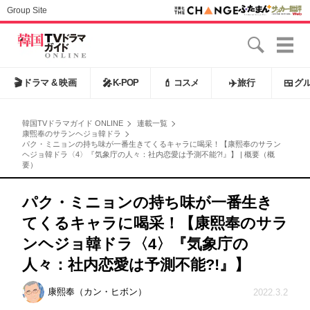
Group Site
🎬
ドラマ & 映画
🎤
K-POP
💄
コスメ
✈️
旅行
🍱
グ
韓国TVドラマガイド ONLINE
連載一覧
康煕奉のサランヘジョ韓ドラ
パク・ミニョンの持ち味が一番生きてくるキャラに喝采！【康熙奉のサラン
ヘジョ韓ドラ〈4〉『気象庁の人々：社内恋愛は予測不能?!』】 | 概要（概
要）
パク・ミニョンの持ち味が一番生き
てくるキャラに喝采！【康熙奉のサラ
ンヘジョ韓ドラ〈4〉『気象庁の
人々：社内恋愛は予測不能?!』】
康熙奉（カン・ヒボン）
2022.3.2