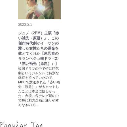
2022.2.3
ジュノ（2PM）主演『赤
い袖先（原題）』、この
傑作時代劇がイ・サンの
愛した女性たちの運命を
教えてくれた【康熙奉の
サランヘジョ韓ドラ〈2〉
『赤い袖先（原題）』】
韓国ドラマの中で特に時代
劇というジャンルに特別な
愛着を持っていたので、
MBCで放送された『赤い袖
先（原題）』が大ヒットし
たことは本当に嬉しかっ
た。今後、各テレビ局の中
で時代劇の企画が通りやす
くなるので…