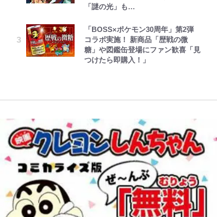
「謎の光」も…
全復活！“King”の帰還に｢チームか
の順序や位置」積載のコツとは？
「人生最大の決断」
とうちゃんが出世するゾ
公式-雑用付与術師が自分の最強に
レビュー『仮面家族』悠木シュン・
ら大歓迎されてる｣｢元気な姿見れ
「実体験レポ」
長瀬智也の“角刈りちっく短髪”変
気付くまで 第56話(1)
著
て…｣
「BOSS×ポケモン30周年」第2弾
三代目魚武濱田成夫「すっごい勉強
貌姿に「超絶イケメン」大反響 意
コラボ実施！ 新商品「歴戦の微
【自転車】「若いときは登れたんだ
ができない阿呆」が京都の名門美術
味深「スネ毛ハラスメント」にも注
糖」や図鑑缶登場にファン歓喜「見
W杯クオーター制への大反発か、
けど……」 グラベルバイクで暑さ
高校に受かった理由「落ちたと思っ
目
つけたら即購入！」
FIFA会長を追い詰めた｢欧州のボイ
に負けそうなヒルクライム、砂利道
てたので合格発表も行かなかったん
コット｣と再選の行方【FIFA3兆円
を疾走して少年時代を振り返る50
です」
の野望と2度のオウンゴール、来年
代の夏 長野県｜2026年
3月の会長選】(3)