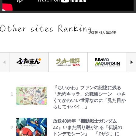
媒体別人気記事
『ちいかわ』ファンの記憶に残る
｢お土産最高すぎ笑｣｢どうやって入
アユは「怒らせて掛ける」魚だっ
浅草は日本の心だゾ
元衆院議員・山尾志桜里が語る誹謗
公式-ヒロインが来る前に妊娠しま
「危ない」「やめて」第1子妊娠中
空の轍と大地の雲と 第1回
「恐怖キャラ」の戦慄シーン 小さ
手？｣ブライトン帰還の三笘薫、同
た！ ルアーを追わせて釣りあげる
中傷動画…「計り知れない」切り抜
した~詰んだはずの悪役令嬢です
の田中みな実、ゴリゴリヒール着用
くてかわいい世界なのに「見た目か
僚に“ポケカ”をプレゼント！｢薫の
「アユイング」のオリジナリティ＆
き落選運動の影響と今語る「保育園
が、どうやら違うようです~ 第1話
に心配の声…ザックリ衣装にも意見
らしてヤバイ…」
笑顔見れてよかった｣｢大喜びのリ
おもしろさを知る
落ちた日本死ね」
続々
ュテル可愛すぎ｣
ボンジュールでポンジュースだゾ
公式-転生したら平民でした。~生活
第3回 出版までの道のり・その2
放送40周年『機動戦士ガンダム
やってはいけない！「キャンプツー
FRUITS ZIPPER鎮西寿々歌が語る
【川口春奈と結婚】板倉滉は「めっ
水準に耐えられないので貴族を目指
ZZ』いまだ語り継がれる「伝説の
｢モデルやってる｣｢かっけぇ｣三笘
リング」での「NGパッキング」7
『天才てれびくん』時代の学びと
ちゃモテる」 年収7億円・お洒落・
します~ 第37話(2)
トンデモシーン」 「Zザク」に
薫がブライトン新ユニのモデルで完
選！ 安全＆快適につながる「荷物
22歳でアイドルの道を切り拓いた
包容力…超愛される日本代表