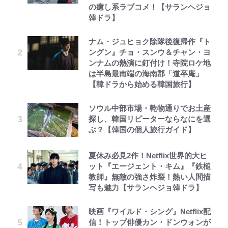
の癒し系ラブコメ！【サランヘジョ
韓ドラ】
ナム・ジュヒョク除隊後復帰作『ト
ングン』チョ・スンウ＆チャン・ヨ
ンナムの熱演に釘付け！寺院ロケ地
は半島最南端の海南郡「道卒庵」
【韓ドラから始める韓国旅行】
ソウル中部市場・乾物通りでお土産
探し、韓国リピーターならなにを選
ぶ？【韓国の個人旅行ガイド】
夏休み必見2作！Netflix世界的大ヒ
ット『エージェント・キム』『鉄槌
教師』無敵の強さ炸裂！熱い人間描
写も魅力【サランヘジョ韓ドラ】
映画『ワイルド・シング』Netflix配
信！トップ俳優カン・ドンウォンが