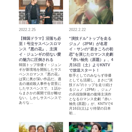
2022.2.25
2022.2.22
【韓国ドラマ】沼落ち必
“演技ドル”トップを走る
至！号泣サスペンスロマ
ジュノ（2PM）が名君
ンス『悪の花』、主演
イ・サンの“若きころの初
イ・ジュンギの切ない愛
恋”を演じたロマンス史劇
の魅力に圧倒される
『赤い袖先（原題）』、4
韓国トップ俳優イ・ジュン
月16日（土）よりKNTV
ギが新境地を開拓したサス
で放送スタート！
ペンスロマンス『悪の花』
歌手としてのみならず俳優
は実に奥が深い作品だ。過
としても活躍し、まさに“演
去の連続殺人事件を背景に
技ドル”のトップを走り続け
したサスペンスで、１話か
るジュノ（2PM）。ジュノ
らまさかの展開で目が離せ
の兵役除隊後の復帰主演作
ない。しかしサスペンスで
となるロマンス史劇『赤い
ありな…
袖先 (原題) 』が、KNTVで4
月16日(土)より待望の日本
初…