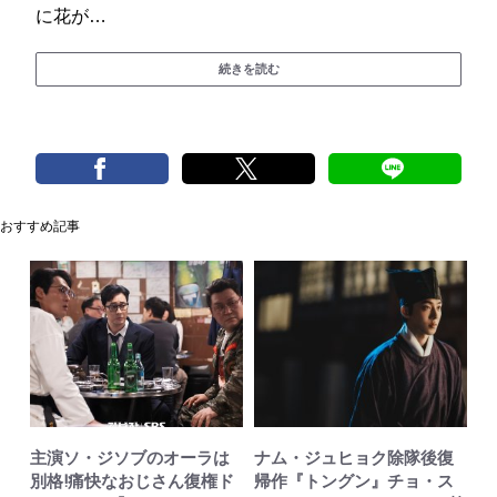
に花が…
続きを読む
おすすめ記事
主演ソ・ジソブのオーラは
ナム・ジュヒョク除隊後復
別格!痛快なおじさん復権ド
帰作『トングン』チョ・ス