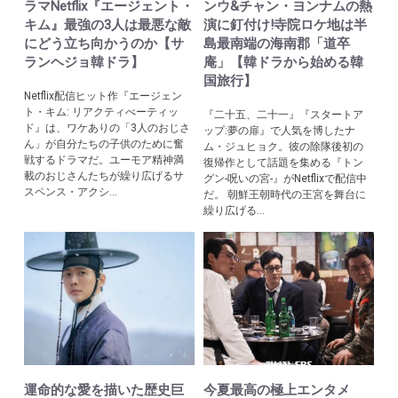
ラマNetflix『エージェント・
ンウ&チャン・ヨンナムの熱
キム』最強の3人は最悪な敵
演に釘付け!寺院ロケ地は半
にどう立ち向かうのか【サ
島最南端の海南郡「道卒
ランヘジョ韓ドラ】
庵」【韓ドラから始める韓
国旅行】
Netflix配信ヒット作『エージェン
ト・キム: リアクティべーティッ
『二十五、二十一』『スタートア
ド』は、ワケありの「3人のおじさ
ップ:夢の扉』で人気を博したナ
ん」が自分たちの子供のために奮
ム・ジュヒョク。彼の除隊後初の
戦するドラマだ。ユーモア精神満
復帰作として話題を集める『トン
載のおじさんたちが繰り広げるサ
グン-呪いの宮-』がNetflixで配信中
スペンス・アクシ...
だ。 朝鮮王朝時代の王宮を舞台に
繰り広げる...
運命的な愛を描いた歴史巨
今夏最高の極上エンタメ