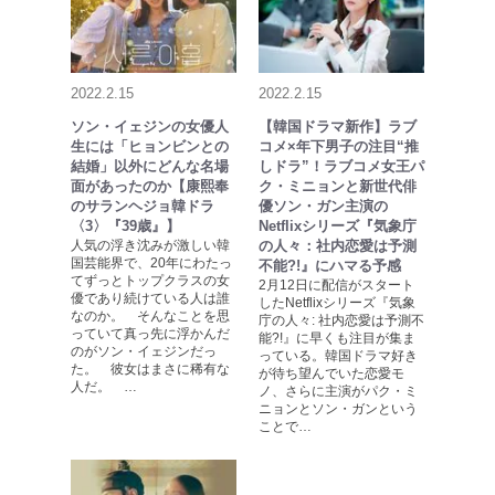
2022.2.15
2022.2.15
ソン・イェジンの女優人
【韓国ドラマ新作】ラブ
生には「ヒョンビンとの
コメ×年下男子の注目“推
結婚」以外にどんな名場
しドラ”！ラブコメ女王パ
面があったのか【康熙奉
ク・ミニョンと新世代俳
のサランヘジョ韓ドラ
優ソン・ガン主演の
〈3〉『39歳』】
Netflixシリーズ『気象庁
人気の浮き沈みが激しい韓
の人々：社内恋愛は予測
国芸能界で、20年にわたっ
不能?!』にハマる予感
てずっとトップクラスの女
2月12日に配信がスタート
優であり続けている人は誰
したNetflixシリーズ『気象
なのか。 そんなことを思
庁の人々: 社内恋愛は予測不
っていて真っ先に浮かんだ
能?!』に早くも注目が集ま
のがソン・イェジンだっ
っている。韓国ドラマ好き
た。 彼女はまさに稀有な
が待ち望んでいた恋愛モ
人だ。 …
ノ、さらに主演がパク・ミ
ニョンとソン・ガンという
ことで…