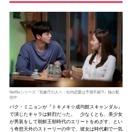
Netflixシリーズ『気象庁の人々：社内恋愛は予測不能?!』独占配
信中
パク・ミニョンが『トキメキ☆成均館スキャンダル』
で演じたキャラは鮮烈だった。 少なくとも、美少女
が男装をして朝鮮王朝時代のエリートをめざす、とい
う奇想天外のストーリーの中で、彼女は時代劇で一気