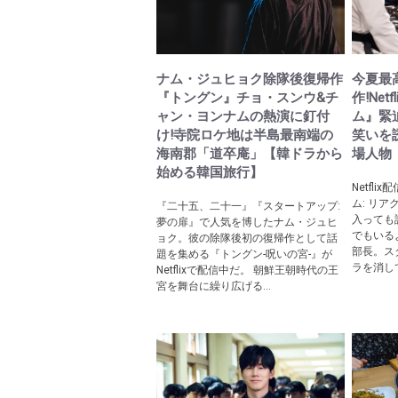
ナム・ジュヒョク除隊後復帰作
今夏最
『トングン』チョ・スンウ&チ
作!Ne
ャン・ヨンナムの熱演に釘付
ム』緊
け!寺院ロケ地は半島最南端の
笑いを
海南郡「道卒庵」【韓ドラから
場人物
始める韓国旅行】
Netfl
ム: リ
『二十五、二十一』『スタートアップ:
入っても
夢の扉』で人気を博したナム・ジュヒ
でもいる
ョク。彼の除隊後初の復帰作として話
部長。ス
題を集める『トングン-呪いの宮-』が
ラを消して
Netflixで配信中だ。 朝鮮王朝時代の王
宮を舞台に繰り広げる...