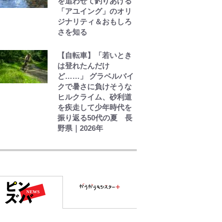
を追わせて釣りあげる
ンタル術
「アユイング」のオリ
ジナリティ＆おもしろ
さを知る
【自転車】「若いとき
は登れたんだけ
ど……」 グラベルバイ
クで暑さに負けそうな
ヒルクライム、砂利道
を疾走して少年時代を
振り返る50代の夏 長
野県｜2026年
｢お土産最高すぎ笑｣｢ど
うやって入手？｣ブライ
トン帰還の三笘薫、同
僚に“ポケカ”をプレゼ
ント！｢薫の笑顔見れて
よかった｣｢大喜びのリ
ュテル可愛すぎ｣