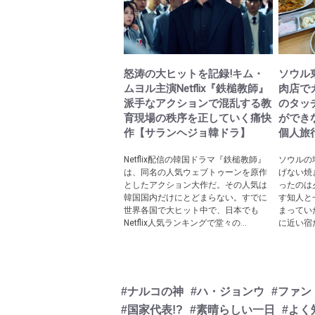
怒涛の大ヒットを記録!キム・
ソウル
ムヨル主演Netflix『鉄槌教師』
肉店で
派手なアクションで混乱する教
のタッ
育現場の秩序を正していく痛快
ができ
作【サランヘジョ韓ドラ】
個人旅
Netflix配信の韓国ドラマ『鉄槌教師』
ソウルの
は、同名の人気ウェブトゥーンを原作
げない焼
としたアクション大作だ。その人気は
ったのは
韓国国内だけにとどまらない。すでに
す知人と
世界各国で大ヒット中で、日本でも
まってい
Netflix人気ランキングで堂々の...
に近い宿だ
#ナルコの神
#ハ・ジョンウ
#ファン
#国家代表!?
#素晴らしい一日
#よく