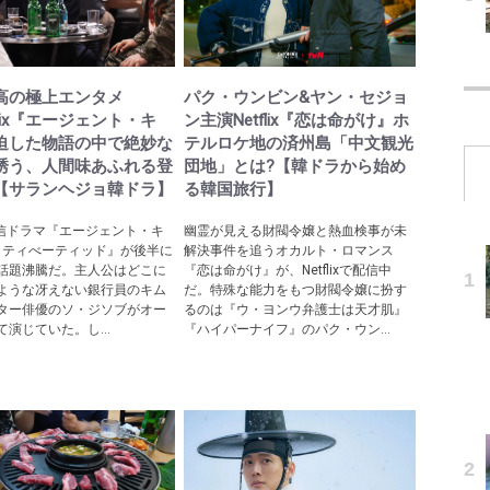
高の極上エンタメ
パク・ウンビン&ヤン・セジョ
tflix『エージェント・キ
ン主演Netflix『恋は命がけ』ホ
迫した物語の中で絶妙な
テルロケ地の済州島「中文観光
誘う、人間味あふれる登
団地」とは?【韓ドラから始め
【サランヘジョ韓ドラ】
る韓国旅行】
ix配信ドラマ『エージェント・キ
幽霊が見える財閥令嬢と熱血検事が未
アクティべーティッド』が後半に
解決事件を追うオカルト・ロマンス
話題沸騰だ。主人公はどこに
『恋は命がけ』が、Netflixで配信中
ような冴えない銀行員のキム
だ。特殊な能力をもつ財閥令嬢に扮す
ター俳優のソ・ジソブがオー
るのは『ウ・ヨンウ弁護士は天才肌』
演じていた。し...
『ハイパーナイフ』のパク・ウン...