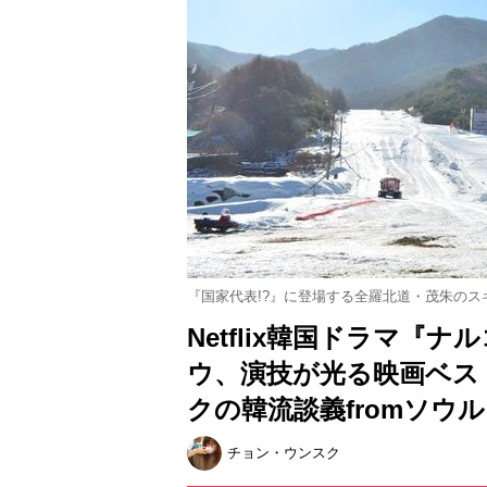
『国家代表!?』に登場する全羅北道・茂朱のス
Netflix韓国ドラマ『
ウ、演技が光る映画ベス
クの韓流談義fromソウ
チョン・ウンスク