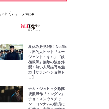
人気記事
夏休み必見2作！Netflix
世界的大ヒット『エー
ジェント・キム』『鉄
槌教師』無敵の強さ炸
裂！熱い人間描写も魅
力【サランヘジョ韓ド
ラ】
ナム・ジュヒョク除隊
後復帰作『トングン』
チョ・スンウ＆チャ
ン・ヨンナムの熱演に