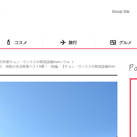
Group Site
💄
✈️
🍱
コスメ
旅行
グルメ
行作家チョン・ウンスクの韓流談義fromソウル
ョンウ、演技が光る映画ベスト8選！〈前編〉【チョン・ウンスクの韓流談義from