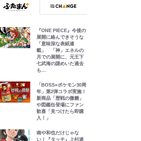
ボーちゃんの一途な気
持ちだゾ
『ONE PIECE』今後の
とうちゃんが出世する
展開に絡んできそうな
ゾ
「意味深な表紙連
載」 「神」エネルの
月での展開に、元王下
七武海の謎めいた過去
も…
「BOSS×ポケモン30周
年」第2弾コラボ実施！
新商品「歴戦の微糖」
や図鑑缶登場にファン
歓喜「見つけたら即購
入！」
南や和也だけじゃな
い！『タッチ』上杉達