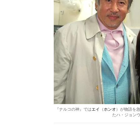
『ナルコの神』では
エイ
（
ホンオ
）が物語を急
たハ・ジョン