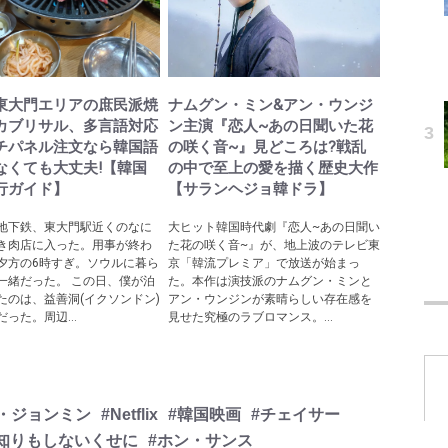
東大門エリアの庶民派焼
ナムグン・ミン&アン・ウンジ
カブリサル、多言語対応
ン主演『恋人~あの日聞いた花
チパネル注文なら韓国語
の咲く音~』見どころは?戦乱
なくても大丈夫!【韓国
の中で至上の愛を描く歴史大作
行ガイド】
【サランヘジョ韓ドラ】
地下鉄、東大門駅近くのなに
大ヒット韓国時代劇『恋人~あの日聞い
き肉店に入った。用事が終わ
た花の咲く音~』が、地上波のテレビ東
夕方の6時すぎ。ソウルに暮ら
京「韓流プレミア」で放送が始まっ
一緒だった。 この日、僕が泊
た。本作は演技派のナムグン・ミンと
たのは、益善洞(イクソンドン)
アン・ウンジンが素晴らしい存在感を
った。周辺...
見せた究極のラブロマンス。...
・ジョンミン
#Netflix
#韓国映画
#チェイサー
知りもしないくせに
#ホン・サンス