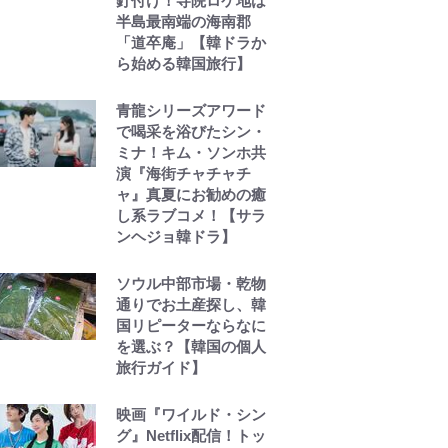
釘付け！寺院ロケ地は
半島最南端の海南郡
「道卒庵」【韓ドラか
ら始める韓国旅行】
青龍シリーズアワード
で喝采を浴びたシン・
ミナ！キム・ソンホ共
演『海街チャチャチ
ャ』真夏にお勧めの癒
し系ラブコメ！【サラ
ンヘジョ韓ドラ】
ソウル中部市場・乾物
通りでお土産探し、韓
国リピーターならなに
を選ぶ？【韓国の個人
旅行ガイド】
映画『ワイルド・シン
グ』Netflix配信！トッ