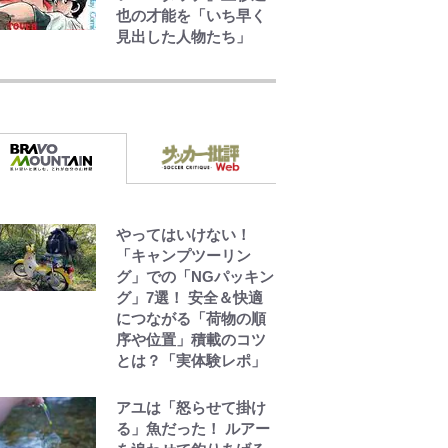
也の才能を「いち早く
見出した人物たち」
元衆院議員・山尾志桜
里が語る誹謗中傷動
画…「計り知れない」
切り抜き落選運動の影
響と今語る「保育園落
ちた日本死ね」
FRUITS ZIPPER鎮西
寿々歌が語る『天才て
やってはいけない！
れびくん』時代の学び
「キャンプツーリン
と22歳でアイドルの道
グ」での「NGパッキン
を切り拓いた「人生最
グ」7選！ 安全＆快適
大の決断」
につながる「荷物の順
序や位置」積載のコツ
とは？「実体験レポ」
誹謗中傷も「『そうせ
ざるを得ない事情』が
ある」…山尾志桜里が
アユは「怒らせて掛け
SNSのバッシングにも
る」魚だった！ ルアー
向き合う理由と独自メ