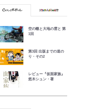
空の轍と大地の雲と 第
1回
第3回 出版までの道の
り・その2
レビュー『仮面家族』
悠木シュン・著
浅草は日本の心だゾ