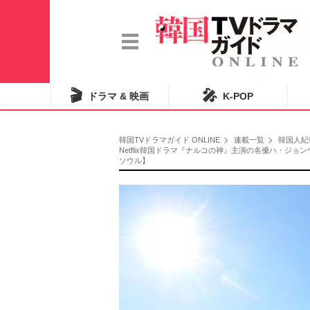
🎬
🎤
ドラマ & 映画
K-POP
韓国TVドラマガイド ONLINE
連載一覧
韓国人紀
Netflix韓国ドラマ『ナルコの神』主演の名優ハ・ジ
ソウル】