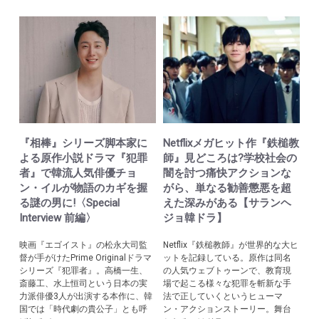
『相棒』シリーズ脚本家に
Netflixメガヒット作『鉄槌教
よる原作小説ドラマ『犯罪
師』見どころは?学校社会の
者』で韓流人気俳優チョ
闇を討つ痛快アクションな
ン・イルが物語のカギを握
がら、単なる勧善懲悪を超
る謎の男に!〈Special
えた深みがある【サランヘ
Interview 前編〉
ジョ韓ドラ】
映画『エゴイスト』の松永大司監
Netflix『鉄槌教師』が世界的な大ヒ
督が手がけたPrime Originalドラマ
ットを記録している。原作は同名
シリーズ『犯罪者』。高橋一生、
の人気ウェブトゥーンで、教育現
斎藤工、水上恒司という日本の実
場で起こる様々な犯罪を斬新な手
力派俳優3人が出演する本作に、韓
法で正していくというヒューマ
国では「時代劇の貴公子」とも呼
ン・アクションストーリー。舞台