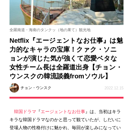
全羅南道・海南のタンクッ（地の果て）観光地
Netflix『エージェントなお仕事』は魅
力的なキャラの宝庫！クァク・ソニ
ョンが演じた気が強くて恋愛ベタな
女性チーム長は全羅道出身【チョン・
ウンスクの韓流談義fromソウル】
チョン・ウンスク
2022.12.15
韓国ドラマ
『
エージェントなお仕事
』は、当初はキラ
キラな韓国ドラマなのかと思って観ていたが、しだいに
登場人物の性格付けに魅かれ、毎回が楽しみになってい