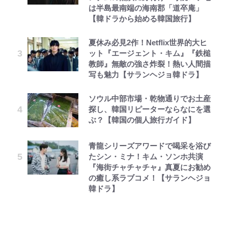
は半島最南端の海南郡「道卒庵」
【韓ドラから始める韓国旅行】
夏休み必見2作！Netflix世界的大ヒ
ット『エージェント・キム』『鉄槌
教師』無敵の強さ炸裂！熱い人間描
写も魅力【サランヘジョ韓ドラ】
ソウル中部市場・乾物通りでお土産
探し、韓国リピーターならなにを選
ぶ？【韓国の個人旅行ガイド】
青龍シリーズアワードで喝采を浴び
たシン・ミナ！キム・ソンホ共演
『海街チャチャチャ』真夏にお勧め
の癒し系ラブコメ！【サランヘジョ
韓ドラ】