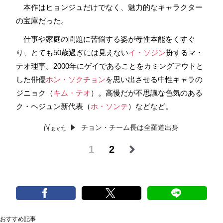
本作はヒョンジュだけでなく、魅力的なキャラクター
の宝庫だった。
仕事や家庭の問題に苦悩する姿が母性本能をくすぐ
り、とても50歳過ぎには見えない
イ・ソジン
扮するマ・
テオ理事。2000年にゲイであることをカミングアウトと
した俳優
ホン・ソクチョン
を思い出させる中性キャラの
ジニョク（
キム・テオ
）。高慢だが不思議な色気のある
ク・ヘジュン新代表（
ホ・ソンテ
）などなど。
チョン・チーム長は全羅道出身
1
2
おすすめ記事