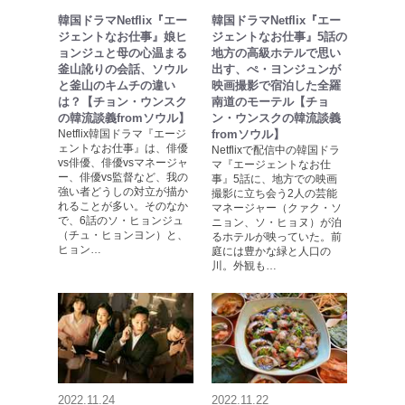
韓国ドラマNetflix『エー
韓国ドラマNetflix『エー
ジェントなお仕事』娘ヒ
ジェントなお仕事』5話の
ョンジュと母の心温まる
地方の高級ホテルで思い
釜山訛りの会話、ソウル
出す、ぺ・ヨンジュンが
と釜山のキムチの違い
映画撮影で宿泊した全羅
は？【チョン・ウンスク
南道のモーテル【チョ
の韓流談義fromソウル】
ン・ウンスクの韓流談義
Netflix韓国ドラマ『エージ
fromソウル】
ェントなお仕事』は、俳優
Netflixで配信中の韓国ドラ
vs俳優、俳優vsマネージャ
マ『エージェントなお仕
ー、俳優vs監督など、我の
事』5話に、地方での映画
強い者どうしの対立が描か
撮影に立ち会う2人の芸能
れることが多い。そのなか
マネージャー（クァク・ソ
で、6話のソ・ヒョンジュ
ニョン、ソ・ヒョヌ）が泊
（チュ・ヒョンヨン）と、
るホテルが映っていた。前
ヒョン…
庭には豊かな緑と人口の
川。外観も…
2022.11.24
2022.11.22