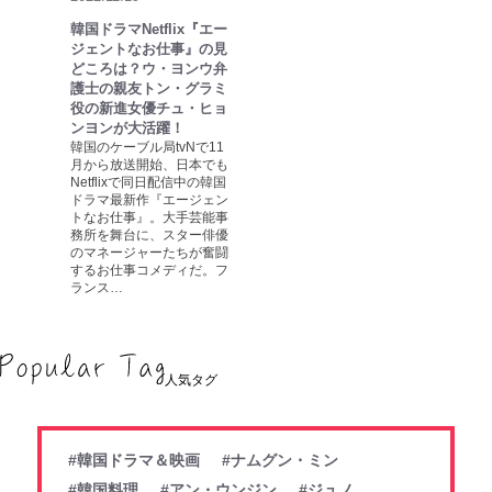
韓国ドラマNetflix『エー
ジェントなお仕事』の見
どころは？ウ・ヨンウ弁
護士の親友トン・グラミ
役の新進女優チュ・ヒョ
ンヨンが大活躍！
韓国のケーブル局tvNで11
月から放送開始、日本でも
Netflixで同日配信中の韓国
ドラマ最新作『エージェン
トなお仕事』。大手芸能事
務所を舞台に、スター俳優
のマネージャーたちが奮闘
するお仕事コメディだ。フ
ランス…
人気タグ
#韓国ドラマ＆映画
#ナムグン・ミン
#韓国料理
#アン・ウンジン
#ジュノ