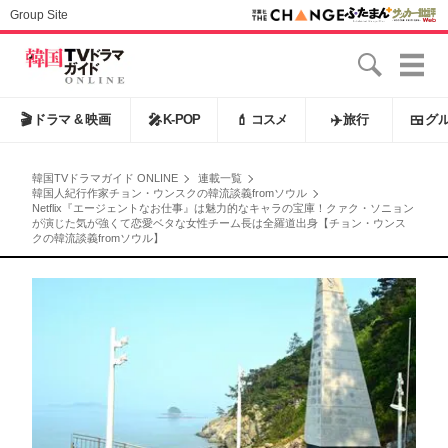
Group Site
🎬
ドラマ & 映画
🎤
K-POP
💄
コスメ
✈️
旅行
🍱
グ
韓国TVドラマガイド ONLINE
連載一覧
韓国人紀行作家チョン・ウンスクの韓流談義fromソウル
Netflix『エージェントなお仕事』は魅力的なキャラの宝庫！クァク・ソニョン
が演じた気が強くて恋愛ベタな女性チーム長は全羅道出身【チョン・ウンス
クの韓流談義fromソウル】