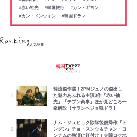
#赤い袖先
#韓国旅行
#カン・ギヨン
#カン・ドンウォン
#韓国ドラマ
人気記事
韓流傑作選！2PMジュノの傑出し
た魅力あふれる主演3作『赤い袖
先』『テプン商事』ほか見どころ一
挙解説【サランヘジョ韓ドラ】
ナム・ジュヒョク除隊後復帰作『ト
ングン』チョ・スンウ＆チャン・ヨ
ンナムの熱演に釘付け！寺院ロケ地