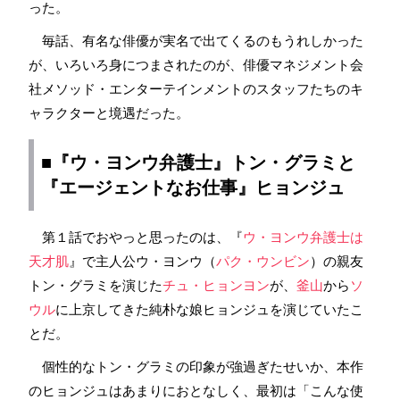
った。
毎話、有名な俳優が実名で出てくるのもうれしかった
が、いろいろ身につまされたのが、俳優マネジメント会
社メソッド・エンターテインメントのスタッフたちのキ
ャラクターと境遇だった。
■『ウ・ヨンウ弁護士』
トン・グラミ
と
『エージェントなお仕事』ヒョンジュ
第１話でおやっと思ったのは、『
ウ・ヨンウ弁護士は
天才肌
』で主人公ウ・ヨンウ（
パク・ウンビン
）の親友
トン・グラミを演じた
チュ・ヒョンヨン
が、
釜山
から
ソ
ウル
に上京してきた純朴な娘ヒョンジュを演じていたこ
とだ。
個性的なトン・グラミの印象が強過ぎたせいか、本作
のヒョンジュはあまりにおとなしく、最初は「こんな使