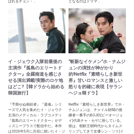
ばれるチョン・...
となるのはドラマ...
イ・ジェウク入隊前最後の
“斬新なイケメン”ホ・ナムジ
主演作『孤島のエリートド
ュンの演技が神がかり
クター』全羅南道を感じさ
的!Netflix『素晴らしき新世
せる演出満載!実際のロケ地
界』甘いロマンスと激しい
はどこ?【韓ドラから始める
怒りを的確に表現【サラン
韓国旅行】
ヘジョ韓ドラ】
『予期せぬ相続者』『還魂』シリ
Netflix『素晴らしき新世界』でホ・
ーズで人気を集めたイ・ジェウク
ナムジュンは、チャイル財閥の後
主演のメディカル・ラブコメディ
継者一番手のBOJEI(ビーオージェ
『孤島のエリートドクター』がデ
イ)代表チャ・セゲに扮している。
ィズニープラスで配信中だ。本作
彼は、朝鮮王朝時代からタイムス
は2026年5月に兵役に就いたイ・ジ
リップしてきて女優シン・ソリ(イ