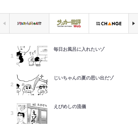
毎日お風呂に入れたいゾ
｢最後の1枚…ワルぃゎ〜｣鈴木優磨
人気漫画家・江口寿史がお金がなく
より快適な「車中泊」には、こんな
「あまりにも強すぎる…」『呪術廻
空の轍と大地の雲と 第1回
公式-魔王様、リトライ!R R第58話
宮崎麗果、“10キロ減”告白後の背
が激勝翌日に写真12枚投稿→渾身
て原画を売却!? 画集『KING OF
スタイルもアリ！ 初挑戦の「ハッ
戦≡』で描かれた、本編最強の呪術
(3)
骨・肋骨くっきりトレ姿に「痩せ過
の“煽りショット”に興奮！｢最後の
POP』で起死回生！
チバックテント」簡単リビング設営
師たちの「その後」 虎杖、東堂、
ぎてませんか」心配の声も 夫・黒
1枚までの壮大なフリ｣｢知念くんの
＆使い勝手は想像以上！「実践レ
釘崎らの数十年後の姿とは
木啓司にはDV巡る逮捕報道
ことどんだけ好きなんよｗ｣
ポ」
じいちゃんの夏の思い出だゾ
武田久美子が“伝説の貝殻水着”の
第3回 出版までの道のり・その2
公式-ヒロインが来る前に妊娠しま
「見るんじゃなかった」怪奇に心
ショートスリーパー堀大輔氏「人生
裏側を激白…ターニングポイントは
した~詰んだはずの悪役令嬢です
｢マジでなんちゅー作戦なの槙野監
【当事者が語る】“海なし県民”と
霊、未確認生命体まで…昭和キッズ
で初めての行動」生配信中に激怒＆
近藤真彦主演ハイティーン・ブギで
が、どうやら違うようです~ 第1話
督w｣ベンチ前に掲げられた｢マテ
海に行くなら教えてあげてほしい
を震え上がらせた「恐怖のテレビ番
物に乱暴にあたる姿の経緯釈明
のキス
茶｣｢白い犬｣｢爆弾｣｢合コン｣のイラ
「3つの事」 あまりの“不慣れ”さが
組」
「犬がかわいそう」の声も
えびめしの流儀
レビュー『仮面家族』悠木シュン・
公式-かたわれ令嬢が男装する理由
スト入り作戦ボードにファン困惑！
招いた「ガッカリ経験」レポ
「のりの芝居は観たいと」藤原紀香
著
第1話
｢想像よりデカくて吹いた｣
「ハイキュー!! おせち2027」の予
平子理沙・55歳、“年齢不変”のお
が明かす夫・片岡愛之助との関係
青く美しい「幸せのブルービー」の
約がスタート！“春高”を見事表現
腹見せミニ丈スカート姿に驚きの声
性…互いに一番のお客さんで刺激を
｢なんじゃこりゃあああ！｣本田圭
正体とは？ 身近な場所で見つける
した三段重にファン感激「エモすぎ
「あゆかと思った」「どんだけ若い
もらう存在
佑の古巣ミラン、漆黒×蛍光レッド
コツを紹介【あなたのすぐそばにい
る」
んだよ」