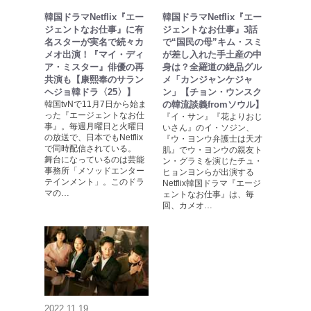
韓国ドラマNetflix『エー
韓国ドラマNetflix『エー
ジェントなお仕事』に有
ジェントなお仕事』3話
名スターが実名で続々カ
で“国民の母”キム・スミ
メオ出演！『マイ・ディ
が差し入れた手土産の中
ア・ミスター』俳優の再
身は？全羅道の絶品グル
共演も【康熙奉のサラン
メ「カンジャンケジャ
ヘジョ韓ドラ〈25〉】
ン」【チョン・ウンスク
韓国tvNで11月7日から始ま
の韓流談義fromソウル】
った『エージェントなお仕
『イ・サン』『花よりおじ
事』。毎週月曜日と火曜日
いさん』のイ・ソジン、
の放送で、日本でもNetflix
『ウ・ヨンウ弁護士は天才
で同時配信されている。
肌』でウ・ヨンウの親友ト
舞台になっているのは芸能
ン・グラミを演じたチュ・
事務所「メソッドエンター
ヒョンヨンらが出演する
テインメント」。このドラ
Netflix韓国ドラマ『エージ
マの…
ェントなお仕事』は、毎
回、カメオ…
2022.11.19