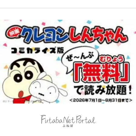
の超絶クールな新サードユニに世界
る「季節の虫」の探し方 vol.21】
が熱狂｢サードなのにズルい｣｢こり
ゃかっけえわ｣