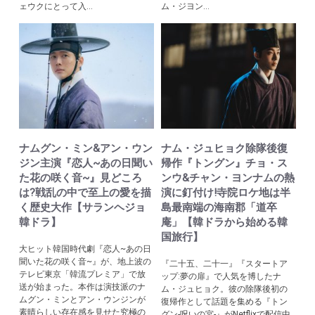
ェウクにとって入...
ム・ジヨン...
ナムグン・ミン&アン・ウン
ナム・ジュヒョク除隊後復
ジン主演『恋人~あの日聞い
帰作『トングン』チョ・ス
た花の咲く音~』見どころ
ンウ&チャン・ヨンナムの熱
は?戦乱の中で至上の愛を描
演に釘付け!寺院ロケ地は半
く歴史大作【サランヘジョ
島最南端の海南郡「道卒
韓ドラ】
庵」【韓ドラから始める韓
国旅行】
大ヒット韓国時代劇『恋人~あの日
聞いた花の咲く音~』が、地上波の
『二十五、二十一』『スタートア
テレビ東京「韓流プレミア」で放
ップ:夢の扉』で人気を博したナ
送が始まった。本作は演技派のナ
ム・ジュヒョク。彼の除隊後初の
ムグン・ミンとアン・ウンジンが
復帰作として話題を集める『トン
素晴らしい存在感を見せた究極の
グン-呪いの宮-』がNetflixで配信中