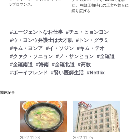
ラブロマンス。...
だ。 朝鮮王朝時代の王宮を舞台に
繰り広げる...
#エージェントなお仕事
#チュ・ヒョンヨン
#ウ・ヨンウ弁護士は天才肌
#トン・グラミ
#キム・ヨンア
#イ・ソジン
#キム・テオ
#クァク・ソニョン
#ノ・サンヒョン
#全羅道
#全羅南道
#海南
#全羅北道
#高敞
#ボーイフレンド
#賢い医師生活
#Netflix
関連記事
2022.11.28
2022.11.25