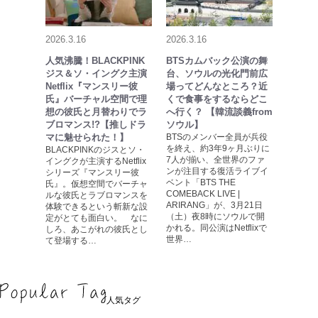
2026.3.16
2026.3.16
人気沸騰！BLACKPINK
BTSカムバック公演の舞
ジス＆ソ・イングク主演
台、ソウルの光化門前広
Netflix『マンスリー彼
場ってどんなところ？近
氏』バーチャル空間で理
くで食事をするならどこ
想の彼氏と月替わりでラ
へ行く？ 【韓流談義from
ブロマンス!?【推しドラ
ソウル】
マに魅せられた！】
BTSのメンバー全員が兵役
を終え、約3年9ヶ月ぶりに
BLACKPINKのジスとソ・
7人が揃い、全世界のファ
イングクが主演するNetflix
ンが注目する復活ライブイ
シリーズ『マンスリー彼
ベント「BTS THE
氏』。仮想空間でバーチャ
COMEBACK LIVE |
ルな彼氏とラブロマンスを
ARIRANG」が、3月21日
体験できるという斬新な設
（土）夜8時にソウルで開
定がとても面白い。 なに
かれる。同公演はNetflixで
しろ、あこがれの彼氏とし
世界…
て登場する…
人気タグ