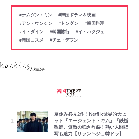
#ナムグン・ミン
#韓国ドラマ＆映画
#アン・ウンジン
#トングン
#韓国料理
#イ・ダイン
#韓国旅行
#イ・ハクジュ
#韓国コスメ
#チェ・デフン
人気記事
夏休み必見2作！Netflix世界的大ヒ
ット『エージェント・キム』『鉄槌
教師』無敵の強さ炸裂！熱い人間描
写も魅力【サランヘジョ韓ドラ】