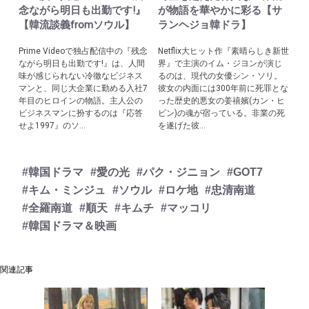
念ながら明日も出勤です!』
が物語を華やかに彩る【サ
【韓流談義fromソウル】
ランヘジョ韓ドラ】
Prime Videoで独占配信中の『残念
Netflix大ヒット作『素晴らしき新世
ながら明日も出勤です!』は、人間
界』で主演のイム・ジヨンが演じ
味が感じられない冷徹なビジネス
るのは、現代の女優シン・ソリ。
マンと、同じ大企業に勤める入社7
彼女の内面には300年前に死罪とな
年目のヒロインの物語。主人公の
った歴史的悪女の姜禧嬪(カン・ヒ
ビジネスマンに扮するのは『応答
ビン)の魂が宿っている。非業の死
せよ1997』のソ...
を遂げた彼...
#韓国ドラマ
#愛の光
#パク・ジニョン
#GOT7
#キム・ミンジュ
#ソウル
#ロケ地
#忠清南道
#全羅南道
#順天
#キムチ
#マッコリ
#韓国ドラマ＆映画
関連記事