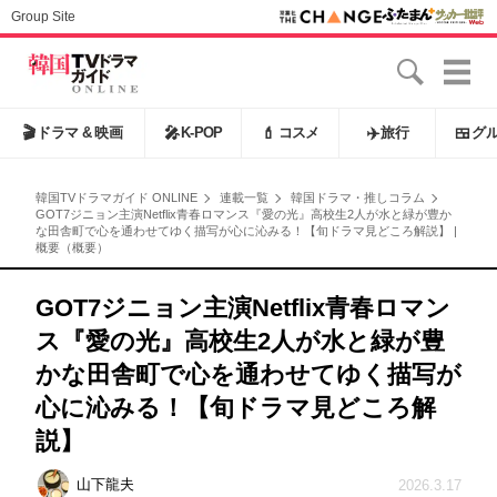
Group Site
🎬
ドラマ & 映画
🎤
K-POP
💄
コスメ
✈️
旅行
🍱
グ
韓国TVドラマガイド ONLINE
連載一覧
韓国ドラマ・推しコラム
GOT7ジニョン主演Netflix青春ロマンス『愛の光』高校生2人が水と緑が豊か
な田舎町で心を通わせてゆく描写が心に沁みる！【旬ドラマ見どころ解説】 |
概要（概要）
GOT7ジニョン主演Netflix青春ロマン
ス『愛の光』高校生2人が水と緑が豊
かな田舎町で心を通わせてゆく描写が
心に沁みる！【旬ドラマ見どころ解
説】
山下龍夫
2026.3.17