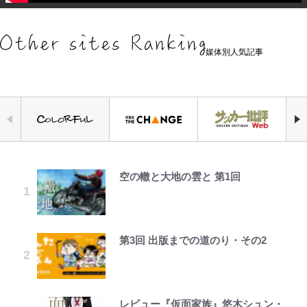
媒体別人気記事
空の轍と大地の雲と 第1回
元衆院議員・山尾志桜里が語る誹謗
｢お土産最高すぎ笑｣｢どうやって入
公式-ヒロインが来る前に妊娠しま
浅草は日本の心だゾ
『ONE PIECE』今後の展開に絡ん
「危ない」「やめて」第1子妊娠中
やってはいけない！「キャンプツー
中傷動画…「計り知れない」切り抜
手？｣ブライトン帰還の三笘薫、同
した~詰んだはずの悪役令嬢です
できそうな「意味深な表紙連載」
の田中みな実、ゴリゴリヒール着用
リング」での「NGパッキング」7
き落選運動の影響と今語る「保育園
僚に“ポケカ”をプレゼント！｢薫の
が、どうやら違うようです~ 第1話
「神」エネルの月での展開に、元王
に心配の声…ザックリ衣装にも意見
選！ 安全＆快適につながる「荷物
落ちた日本死ね」
笑顔見れてよかった｣｢大喜びのリ
下七武海の謎めいた過去も…
続々
の順序や位置」積載のコツとは？
ュテル可愛すぎ｣
「実体験レポ」
第3回 出版までの道のり・その2
公式-転生したら平民でした。~生活
ボンジュールでポンジュースだゾ
FRUITS ZIPPER鎮西寿々歌が語る
「BOSS×ポケモン30周年」第2弾
趣里「ショック」初めて語った“重
水準に耐えられないので貴族を目指
『天才てれびくん』時代の学びと
｢モデルやってる｣｢かっけぇ｣三笘
コラボ実施！ 新商品「歴戦の微
い意味” 三山凌輝「無反省メー
アユは「怒らせて掛ける」魚だっ
します~ 第37話(2)
22歳でアイドルの道を切り拓いた
薫がブライトン新ユニのモデルで完
糖」や図鑑缶登場にファン歓喜「見
ル」文春第2弾で“一家の限界”報道
た！ ルアーを追わせて釣りあげる
「人生最大の決断」
全復活！“King”の帰還に｢チームか
つけたら即購入！」
も
「アユイング」のオリジナリティ＆
レビュー『仮面家族』悠木シュン・
公式-ゲーム知識で最強に成ったモ
ボーちゃんの一途な気持ちだゾ