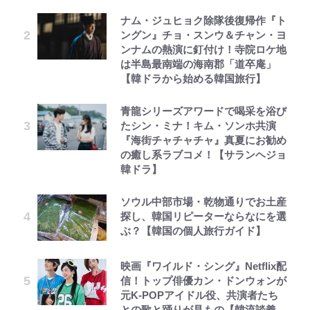
ナム・ジュヒョク除隊後復帰作『ト
ングン』チョ・スンウ＆チャン・ヨ
ンナムの熱演に釘付け！寺院ロケ地
は半島最南端の海南郡「道卒庵」
【韓ドラから始める韓国旅行】
青龍シリーズアワードで喝采を浴び
たシン・ミナ！キム・ソンホ共演
『海街チャチャチャ』真夏にお勧め
の癒し系ラブコメ！【サランヘジョ
韓ドラ】
ソウル中部市場・乾物通りでお土産
探し、韓国リピーターならなにを選
ぶ？【韓国の個人旅行ガイド】
映画『ワイルド・シング』Netflix配
信！トップ俳優カン・ドンウォンが
元K-POPアイドル役、共演者たち
との歌と踊りが見もの【韓流談義