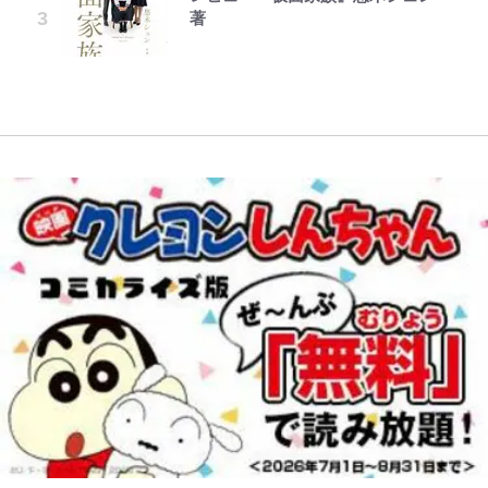
ら大歓迎されてる｣｢元気な姿見れ
おもしろさを知る
著
ブ兵士は、真の実力を隠したい 第
て…｣
誹謗中傷も「『そうせざるを得ない
南や和也だけじゃない！『タッチ』
【川口春奈と結婚】板倉滉は「めっ
16話(2)
事情』がある」…山尾志桜里が
上杉達也の才能を「いち早く見出し
ちゃモテる」 年収7億円・お洒落・
【自転車】「若いときは登れたんだ
SNSのバッシングにも向き合う理
W杯クオーター制への大反発か、
た人物たち」
包容力…超愛される日本代表
けど……」 グラベルバイクで暑さ
由と独自メンタル術
FIFA会長を追い詰めた｢欧州のボイ
に負けそうなヒルクライム、砂利道
コット｣と再選の行方【FIFA3兆円
を疾走して少年時代を振り返る50
の野望と2度のオウンゴール、来年
代の夏 長野県｜2026年
3月の会長選】(3)