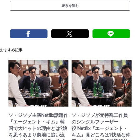
続きを読む
おすすめ記事
ソ・ジソブ主演Netflix話題作
ソ・ジソブが元特殊工作員
『エージェント・キム』韓
のシングルファーザー
国で大ヒットの理由とは?娘
役!Netflix『エージェント・
を思うあまり窮地に追い込
キム』見どころは?快活な仲