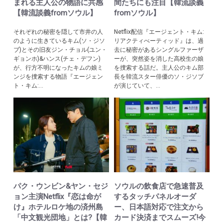
まれる主人公の物語に共感
間たちにも注目【韓流談義
【韓流談義fromソウル】
fromソウル】
それぞれの秘密を隠して市井の人
Netflix配信『エージェント・キム:
のように生きているキム(ソ・ジソ
リアクティべーティッド』は、過
ブ)とその旧友ジン・チョル(ユン・
去に秘密があるシングルファーザ
ギョンホ)&ハンス(チェ・デフン)
ーが、突然姿を消した高校生の娘
が、行方不明になったキムの娘ミ
を捜索する話だ。主人公のキム部
ンジを捜索する物語『エージェン
長を韓流スター俳優のソ・ジソブ
ト・キム:...
が演じていて、...
パク・ウンビン&ヤン・セジ
ソウルの飲食店で急速普及
ョン主演Netflix『恋は命が
するタッチパネルオーダ
け』ホテルロケ地の済州島
ー、日本語対応で注文から
「中文観光団地」とは?【韓
カード決済までスムーズ!今