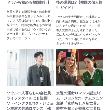
ドラから始める韓国旅行】
後の課題は?【韓国の個人旅
行ガイド】
幽霊が見える財閥令嬢と熱血検事
が未解決事件を追うオカルト・ロ
ソウルの東大門駅近くの地元の人
マンス『恋は命がけ』が、Netflixで
向けの焼き肉店。観光客には縁が
配信中だ。特殊な能力をもつ財閥
なさそうな店だったが、そこで日
令嬢に扮するのは『ウ・ヨンウ弁
本人女性のふたり連れに会った。
護士は天才肌』『ハイパーナイ
店に入った理由はタッチパネルだ
フ』のパク・ウン...
った。ガラス越しに店内を眺め、
タッチパネルがテー...
ソウル一人暮らしの会社員
永遠の運命ロマンス誕生!イ
ライフスタイルにも注目!
ム・ジヨン&ホ・ナムジュン
ソ・イングク&パク・ジヒョ
主演『素晴らしき新世界』
ン主演の共感ロマンス『残
時空を超えた特異な世界観