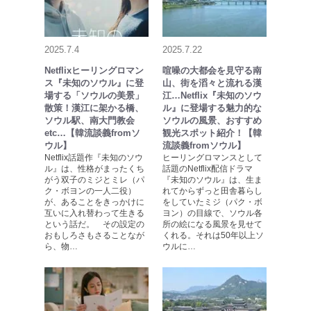
2025.7.4
2025.7.22
Netflixヒーリングロマン
喧噪の大都会を見守る南
ス『未知のソウル』に登
山、街を滔々と流れる漢
場する「ソウルの美景」
江…Netflix『未知のソウ
散策！漢江に架かる橋、
ル』に登場する魅力的な
ソウル駅、南大門教会
ソウルの風景、おすすめ
etc…【韓流談義fromソ
観光スポット紹介！【韓
ウル】
流談義fromソウル】
Netflix話題作『未知のソウ
ヒーリングロマンスとして
ル』は、性格がまったくち
話題のNetflix配信ドラマ
がう双子のミジとミレ（パ
『未知のソウル』は、生ま
ク・ボヨンの一人二役）
れてからずっと田舎暮らし
が、あることをきっかけに
をしていたミジ（パク・ボ
互いに入れ替わって生きる
ヨン）の目線で、ソウル各
という話だ。 その設定の
所の絵になる風景を見せて
おもしろさもさることなが
くれる。それは50年以上ソ
ら、物…
ウルに…