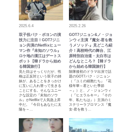
2025.6.4
2025.2.26
双子役パク・ボヨンの演
GOT7ジニョン&ノ・ジョ
技力に注目！GOT7ジニ
ンウィ主演『魔女-君を救
ョン共演のNetflixヒュー
うメソッド-』見どころ紹
マン作『未知のソウル』
介！高校時代の舞台、江
ロケ地の漢江はデートス
原特別自治道・太白市は
ポット【韓ドラから始め
どんなところ？【韓ドラ
る韓国旅行】
から始める韓国旅行】
見た目はそっくりだが、性
除隊後初のドラマ出演で話
格は正反対という双子の姉
題のGOT7パク・ジニョン
妹が、あることをきっかけ
（『ユミの細胞たち』『花
に互いに入れ替って生きる
様年華～君といた季節
ことにする。そんなユニー
～』）と、ノ・ジョンウィ
クな設定の『未知のソウ
（『ヒエラルキー』『その
ル』がNetflixで人気急上昇
年、私たちは』）主演のミ
中だ。『今日もあなたに太
ステリーラブロマンス『魔
陽を～…
女-君を救う…