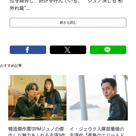
位を維持し、好評を呼んでいる。 ジュノ演じる“桁
外れ級”…
続きを読む
おすすめ記事
韓流傑作選!2PMジュノの傑
イ・ジェウク入隊前最後の
出した魅力あふれる主演3作
主演作『孤島のエリートド