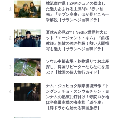
韓流傑作選！2PMジュノの傑出し
た魅力あふれる主演3作『赤い袖
先』『テプン商事』ほか見どころ一
挙解説【サランヘジョ韓ドラ】
夏休み必見2作！Netflix世界的大ヒ
ット『エージェント・キム』『鉄槌
教師』無敵の強さ炸裂！熱い人間描
写も魅力【サランヘジョ韓ドラ】
ソウル中部市場・乾物通りでお土産
探し、韓国リピーターならなにを選
ぶ？【韓国の個人旅行ガイド】
ナム・ジュヒョク除隊後復帰作『ト
ングン』チョ・スンウ＆チャン・ヨ
ンナムの熱演に釘付け！寺院ロケ地
は半島最南端の海南郡「道卒庵」
【韓ドラから始める韓国旅行】