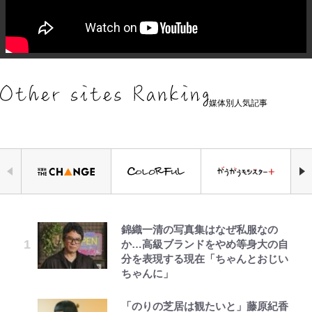
媒体別人気記事
錦織一清の写真集はなぜ私服なの
空の轍と大地の雲と 第1回
公式-ヒロインが来る前に妊娠しま
えびめしの流儀
荒々しい「火山帯」の一端にいるこ
千葉雄大、ほっそりイケメン近影に
「自分の絵ごと、このジャンルはそ
｢なんじゃこりゃあああ！｣本田圭
か…高級ブランドをやめ等身大の自
した~詰んだはずの悪役令嬢です
とを体感！ 登頂約10分でも大迫力
「顔パンパンだったのに」反響 視
ろそろ終わりかな」江口寿史が炎上
佑の古巣ミラン、漆黒×蛍光レッド
分を表現する現在「ちゃんとおじい
が、どうやら違うようです~ 第1話
「吾妻小富士」火口を1周する「1
聴者が想った激変の納得理由
を経て樋口毅宏に語ったこと
の超絶クールな新サードユニに世界
ちゃんに」
時間半ハイキング」パノラマ絶景レ
が熱狂｢サードなのにズルい｣｢こり
ポ【福島県福島市】
ゃかっけえわ｣
第3回 出版までの道のり・その2
公式-聖女じゃないと追放されたの
オラの引越し物語 サボテン大襲撃
村上佳菜子、“遠距離結婚”の夫と
1万円超えも「納得のクオリティ」
「のりの芝居は観たいと」藤原紀香
で、もふもふ従者(聖獣)とおにぎり
の再会にデレデレ…顔出し公開
『この素晴らしい世界に祝福を！』