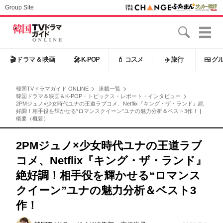
Group Site
🎬
ドラマ & 映画
🎤
K-POP
💄
コスメ
✈️
旅行
🍱
グ
韓国TVドラマガイド ONLINE
連載一覧
韓国ドラマ＆映画＆K-POP・トピックス・レポート・インタビュー
2PMジュノ×少女時代ユナの王道ラブコメ、Netflix『キング・ザ・ランド』絶
好調！相手役を輝かせる“ロマンスクイーン”ユナの魅力分析＆ベスト3作！ |
概要（概要）
2PMジュノ×少女時代ユナの王道ラブ
コメ、Netflix『キング・ザ・ランド』
絶好調！相手役を輝かせる“ロマンス
クイーン”ユナの魅力分析＆ベスト3
作！