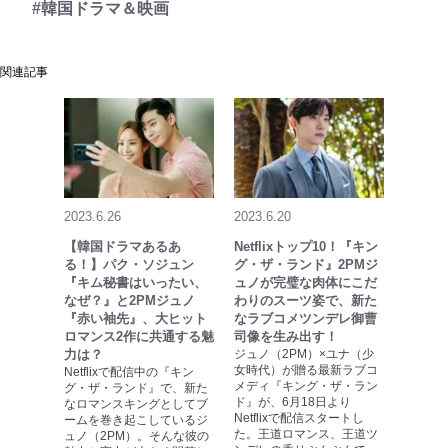
#韓国ドラマ＆映画
関連記事
2023.6.26
2023.6.20
【韓国ドラマあるあ
Netflixトップ10！『キン
る！】パク・ソジュン
グ・ザ・ランド』2PMジ
『キム秘書はいったい、
ュノが完璧な肉体にこだ
なぜ？』と2PMジュノ
わりのスーツ姿で、新た
『赤い袖先』、大ヒット
なラブコメツンデレ御曹
ロマンス2作に共通する魅
司像を生み出す！
力は？
ジュノ（2PM）×ユナ（少
女時代）が贈る最新ラブコ
Netflixで配信中の『キン
メディ『キング・ザ・ラン
グ・ザ・ランド』で、新た
ド』が、6月18日より
なロマンスキングとしてブ
Netflixで配信スタートし
ームを巻き起こしているジ
た。王道ロマンス、王道ツ
ュノ（2PM）。そんな彼の