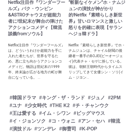
Netflix注目作『ワンダーフー
“斬新なイケメン”ホ・ナムジ
ルズ』パク・ウンビン
ュンの演技が神がかり
&ASTROチャウヌが超能力
的!Netflix『素晴らしき新世
者に!世紀末が舞台の弾けた
界』甘いロマンスと激しい
アクションコメディ【韓流
怒りを的確に表現【サラン
談義fromソウル】
ヘジョ韓ドラ】
Netflix注目作『ワンダーフールズ』
Netflix『素晴らしき新世界』でホ・
は、どういうわけか超能力を手に
ナムジュンは、チャイル財閥の後
入れた者たちが、世界を守るた
継者一番手のBOJEI(ビーオージェ
め、悪に立ち向かうアクションコ
イ)代表チャ・セゲに扮している。
メディだ。物語は世紀末の1999
彼は、朝鮮王朝時代からタイムス
年、終末論が広がる地方の町が舞
リップしてきて女優シン・ソリ(イ
台になっている。 ...
ム・ジヨン...
#韓国ドラマ
#キング・ザ・ランド
#ジュノ
#2PM
#ユナ
#少女時代
#THE K2
#チ・チャンウク
#王は愛する
#イム・シワン
#ビッグマウス
#イ・ジョンソク
#コ・ウォニ
#アン・セハ
#韓流
#演技ドル
#ツンデレ
#御曹司
#K-POP