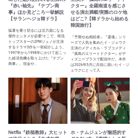
『赤い袖先』『テプン商
クター』全羅南道を感じさ
事』ほか見どころ一挙解説
せる演出満載!実際のロケ地
【サランヘジョ韓ドラ】
はどこ?【韓ドラから始める
韓国旅行】
猛暑を乗り切るには活力源になる
傑作エンタメが必要!そこで、韓流
『予期せぬ相続者』『還魂』シリ
トップスターの2PMジュノが主演
ーズで人気を集めたイ・ジェウク
するドラマ3作を一挙紹介しよう。
主演のメディカル・ラブコメディ
1997年から1998年にかけて起こっ
『孤島のエリートドクター』がデ
た経済危機を取り上げた『テプン
ィズニープラスで配信中だ。本作
商事』。現金や...
は2026年5月に兵役に就いたイ・ジ
ェウクにとって入...
Netflix『鉄槌教師』大ヒット
ホ・ナムジュンが魅惑的す