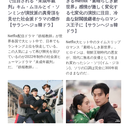
で注目される『未成年裁
ぎる!Netflix『素晴らしき新
判』キム・ムヨルとイ・ソ
世界』感情が激しく変化す
ンミンが演技派の真骨頂を
る七変化の演技に注目、冷
見せた社会派ドラマの傑作
血な財閥後継者からロマン
【サランヘジョ韓ドラ】
ス王子に【サランヘジョ韓
ドラ】
Netflix配信ドラマ『鉄槌教師』が世
界各国で大ヒット中で、日本でも
Netflix大ヒット中のタイムスリップ
ランキング上位を快走している。
ロマンス『素晴らしき新世界』。
この人気によって再び脚光を浴び
ヒロインは、朝鮮王朝時代の悪女
ているのが2022年制作の社会派ヒ
が、現代に無名の女優として生ま
ューマンドラマ『未成年裁判』
れ変わったシン・ソリ(イム・ジヨ
だ。『鉄槌教師』...
ン)。ソリの口調は完全に300年前
のままなのだ...