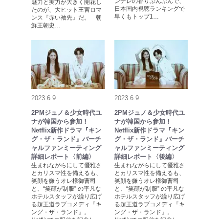
ンデレの香りぷんぷんで、
魅力と実力が大きく開花し
日本国内視聴ランキングで
たのが、大ヒット王宮ロマ
早くもトップ1…
ンス『赤い袖先』だ。 朝
鮮王朝史…
2023.6.9
2023.6.9
2PMジュノ＆少女時代ユ
2PMジュノ＆少女時代ユ
ナが韓国から参加！
ナが韓国から参加！
Netflix新作ドラマ『キン
Netflix新作ドラマ『キン
グ・ザ・ランド』バーチ
グ・ザ・ランド』バーチ
ャルファンミーティング
ャルファンミーティング
詳細レポート〈前編〉
詳細レポート〈後編〉
生まれながらにして優雅さ
生まれながらにして優雅さ
とカリスマ性を備えるも、
とカリスマ性を備えるも、
笑顔を嫌うオレ様御曹司
笑顔を嫌うオレ様御曹司
と、“笑顔が制服” の平凡な
と、“笑顔が制服” の平凡な
ホテルスタッフが繰り広げ
ホテルスタッフが繰り広げ
る超王道ラブコメディ『キ
る超王道ラブコメディ『キ
ング・ザ・ランド』。
ング・ザ・ランド』。