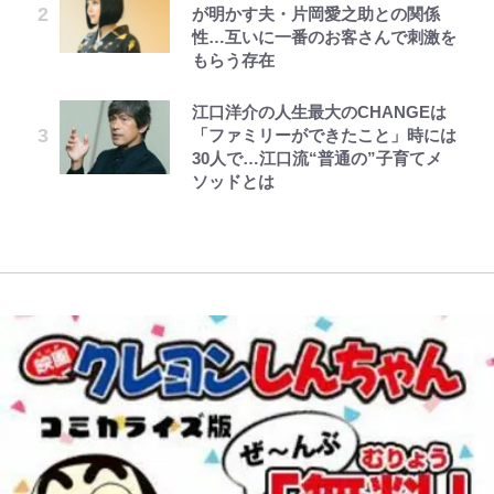
が明かす夫・片岡愛之助との関係
【知ってる？「日本本土四極踏破証
｢最後の1枚…ワルぃゎ〜｣鈴木優磨
を握る 第53話(1)
「愛が足りない」不満を漏らしてい
10万針以上の密度で再現された“め
性…互いに一番のお客さんで刺激を
明書」】広島から本州4島の最南端
が激勝翌日に写真12枚投稿→渾身
た過去も
ぐみん刺繍ワークシャツ”にファン
もらう存在
へ「ドライブがてら行ってみた」意
の“煽りショット”に興奮！｢最後の
も感動
レビュー『仮面家族』悠木シュン・
公式-おっさん底辺治癒士と愛娘の
でっかい男になりたいゾ
外な結果！「車中泊レポート」
1枚までの壮大なフリ｣｢知念くんの
宮崎麗果、“10キロ減”告白後の背
著
辺境ライフ ~中年男が回復スキルに
ことどんだけ好きなんよｗ｣
江口洋介の人生最大のCHANGEは
骨・肋骨くっきりトレ姿に「痩せ過
映画『ちいかわ』入場者特典「第２
覚醒して、英雄へ成り上がる~ 第82
「ファミリーができたこと」時には
「電気風呂の数は全国一」温泉じゃ
ぎてませんか」心配の声も 夫・黒
弾」がスタート！まさかの人気アイ
話(1)
30人で…江口流“普通の”子育てメ
ないのに大満足！ 上高地帰りに寄
｢知念さんを煽ってたのと同じ
木啓司にはDV巡る逮捕報道
テムに称賛続々「豪華すぎる！」
ソッドとは
りたい「林檎の湯屋 おぶ～」【山
人？｣鹿島・鈴木優磨、大逆転勝利
帰り、今日はどこでととのう？
後の“超・優等生インタビュー”が
vol.7】
話題！｢試合中とのギャップw｣｢礼
儀正しいイケメンやな」