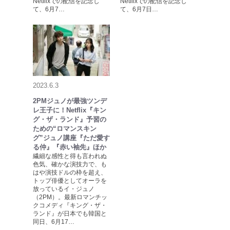
Netflixでの配信を記念し
Netflixでの配信を記念し
て、6月7…
て、6月7日…
2023.6.3
2PMジュノが最強ツンデ
レ王子に！Netflix『キン
グ・ザ・ランド』予習の
ための“ロマンスキン
グ”ジュノ講座『ただ愛す
る仲』『赤い袖先』ほか
繊細な感性と得も言われぬ
色気、確かな演技力で、も
はや演技ドルの枠を超え、
トップ俳優としてオーラを
放っているイ・ジュノ
（2PM）。最新ロマンチッ
クコメディ『キング・ザ・
ランド』が日本でも韓国と
同日、6月17…