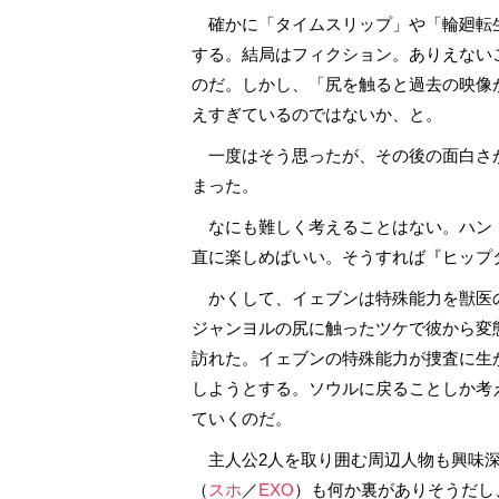
確かに「タイムスリップ」や「輪廻転
する。結局はフィクション。ありえない
のだ。しかし、「尻を触ると過去の映像
えすぎているのではないか、と。
一度はそう思ったが、その後の面白さ
まった。
なにも難しく考えることはない。ハン
直に楽しめばいい。そうすれば『ヒップ
かくして、イェブンは特殊能力を獣医
ジャンヨルの尻に触ったツケで彼から変
訪れた。イェブンの特殊能力が捜査に生
しようとする。ソウルに戻ることしか考
ていくのだ。
主人公2人を取り囲む周辺人物も興味深
（
スホ
／
EXO
）も何か裏がありそうだし