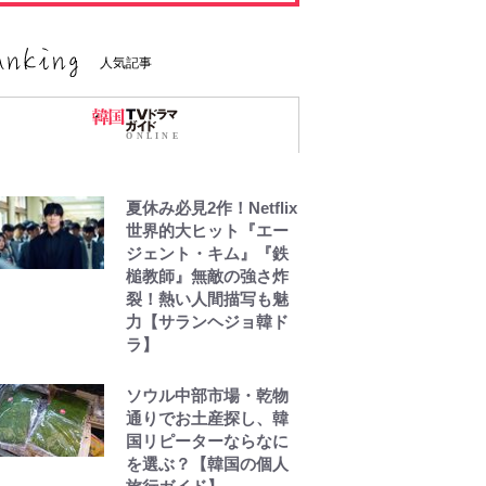
人気記事
夏休み必見2作！Netflix
世界的大ヒット『エー
ジェント・キム』『鉄
槌教師』無敵の強さ炸
裂！熱い人間描写も魅
力【サランヘジョ韓ド
ラ】
ソウル中部市場・乾物
通りでお土産探し、韓
国リピーターならなに
を選ぶ？【韓国の個人