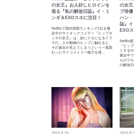
の女王』お人好しヒロインを
の女王
巡る『私の解放日誌』イ・ミ
プ俳優
ンギ＆EXOスホに注目！
ハン・
誌』イ
Netfilxで国内視聴ランキング1位を爆
EXO
走中のサイキックコメディ『ヒップタ
ッチの女王』は、妙にクセになるドラ
Netfl
マだ。人や動物のヒップに触れると、
『ヒップ
その過去が見えてしまうという一風変
トするや
わったサイコメトリー能力を授…
爆走中で
ちのブル
の解放日
2023.8.23
2023.8.