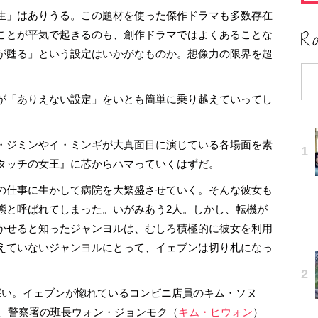
生」はありうる。この題材を使った傑作ドラマも多数存在
ことが平気で起きるのも、創作ドラマではよくあることな
が甦る」という設定はいかがなものか。想像力の限界を超
が「ありえない設定」をいとも簡単に乗り越えていってし
・ジミンやイ・ミンギが大真面目に演じている各場面を素
タッチの女王』に芯からハマっていくはずだ。
の仕事に生かして病院を大繁盛させていく。そんな彼女も
態と呼ばれてしまった。いがみあう2人。しかし、転機が
かせると知ったジャンヨルは、むしろ積極的に彼女を利用
えていないジャンヨルにとって、イェブンは切り札になっ
い。イェブンが惚れているコンビニ店員のキム・ソヌ
、警察署の班長ウォン・ジョンモク（
キム・ヒウォン
）