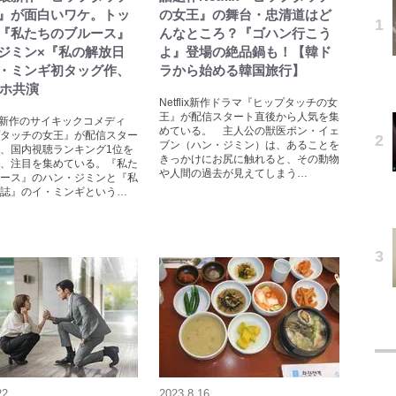
』が面白いワケ。トッ
の女王』の舞台・忠清道はど
『私たちのブルース』
んなところ？『ゴハン行こう
ジミン×『私の解放日
よ』登場の絶品鍋も！【韓ド
・ミンギ初タッグ作、
ラから始める韓国旅行】
スホ共演
Netflix新作ドラマ『ヒップタッチの女
王』が配信スタート直後から人気を集
ix最新作のサイキックコメディ
めている。 主人公の獣医ポン・イェ
タッチの女王』が配信スター
ブン（ハン・ジミン）は、あることを
、国内視聴ランキング1位を
きっかけにお尻に触れると、その動物
、注目を集めている。『私た
や人間の過去が見えてしまう…
ース』のハン・ジミンと『私
誌』のイ・ミンギという…
22
2023.8.16