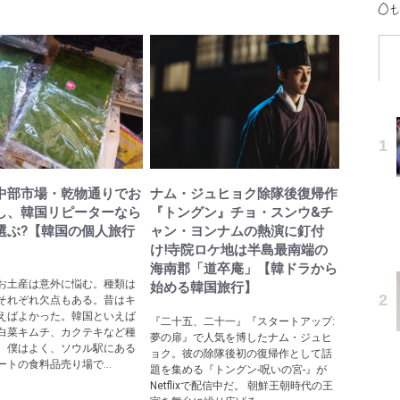
中部市場・乾物通りでお
ナム・ジュヒョク除隊後復帰作
し、韓国リピーターなら
『トングン』チョ・スンウ&チ
選ぶ?【韓国の個人旅行
ャン・ヨンナムの熱演に釘付
】
け!寺院ロケ地は半島最南端の
海南郡「道卒庵」【韓ドラから
お土産は意外に悩む。種類は
始める韓国旅行】
それぞれ欠点もある。昔はキ
えばよかった。韓国といえば
『二十五、二十一』『スタートアップ:
白菜キムチ、カクテキなど種
夢の扉』で人気を博したナム・ジュヒ
、僕はよく、ソウル駅にある
ョク。彼の除隊後初の復帰作として話
ートの食料品売り場で...
題を集める『トングン-呪いの宮-』が
Netflixで配信中だ。 朝鮮王朝時代の王