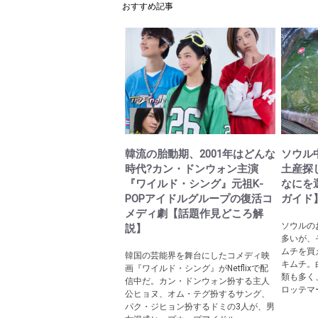
おすすめ記事
韓流の胎動期、2001年はどんな
ソウル
時代?カン・ドンウォン主演
土産探
『ワイルド・シング』元祖K-
なにを
POPアイドルグループの復活コ
ガイド
メディ劇【話題作見どころ解
ソウルの
説】
多いが、
ムチを買
韓国の芸能界を舞台にしたコメディ映
キムチ。
画『ワイルド・シング』がNetflixで配
類も多く
信中だ。カン・ドンウォン扮する主人
ロッテマ
公ヒョヌ、オム・テグ扮するサング、
パク・ジヒョン扮するドミの3人が、男