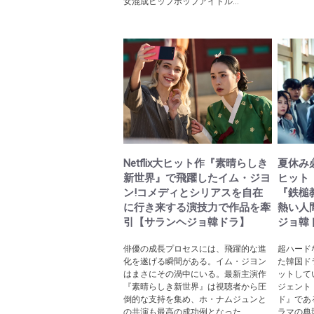
女混成ヒップホップアイドル...
Netflix大ヒット作『素晴らしき
夏休み必
新世界』で飛躍したイム・ジヨ
ヒット
ン!コメディとシリアスを自在
『鉄槌
に行き来する演技力で作品を牽
熱い人
引【サランヘジョ韓ドラ】
ジョ韓
俳優の成長プロセスには、飛躍的な進
超ハード
化を遂げる瞬間がある。イム・ジヨン
た韓国ドラ
はまさにその渦中にいる。最新主演作
ットして
『素晴らしき新世界』は視聴者から圧
ジェント
倒的な支持を集め、ホ・ナムジュンと
ド』であ
の共演も最高の成功例となった...
ラマの典型