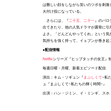
は難しい顔をしながら笑いのツボを刺激
火付け役になっている。
さらには、『
二十五、二十一
』のパロ
出てきたり、他の人気ドラマが露骨に引
よさ。「どんどんやってくれ」という気
気持ちを強く持って、イェブンが巻き起
●配信情報
Netflix
シリーズ『ヒップタッチの女王
毎週日曜・月曜、新着エピソード配信
演出：キム・ソギュン『
まぶしくて
−私
ュ『まぶしくて−私たちの輝く時間−』
出演：ハン・ジミン、イ・ミンギ、スホ（