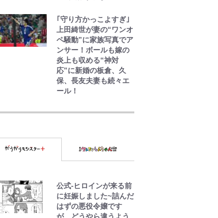
｢守り方かっこよすぎ｣
上田綺世が妻の“ワンオ
ペ騒動”に家族写真でア
ンサー！ボールも嫁の
炎上も収める“神対
応”に新婚の板倉、久
保、長友夫妻も続々エ
ール！
荒々しい「火山帯」の
一端にいることを体
感！ 登頂約10分でも大
迫力「吾妻小富士」火
口を1周する「1時間半
ハイキング」パノラマ
絶景レポ【福島県福島
市】
公式-ヒロインが来る前
青く美しい「幸せのブ
に妊娠しました~詰んだ
ルービー」の正体と
はずの悪役令嬢です
は？ 身近な場所で見つ
が、どうやら違うよう