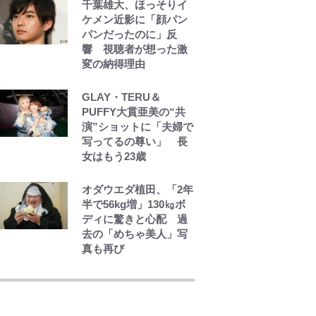
秋田料理の流儀
千葉雄大、ほっそりイ
ケメン近影に「顔パン
パンだったのに」反
響 視聴者が想った激
変の納得理由
GLAY・TERU＆
PUFFY大貫亜美の“共
演”ショットに「夫婦で
写ってるの尊い」 長
女はもう23歳
オダウエダ植田、「2年
半で56kg増」130㎏ボ
ディに驚きと心配 過
去の「めちゃ美人」写
真も再び
「自分の絵ごと、この
ジャンルはそろそろ終
わりかな」江口寿史が
炎上を経て樋口毅宏に