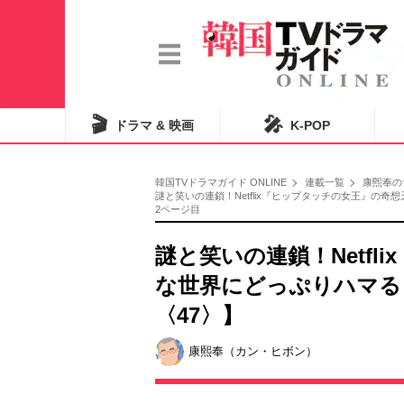
🎬
🎤
ドラマ & 映画
K-POP
韓国TVドラマガイド ONLINE
連載一覧
康煕奉の
謎と笑いの連鎖！Netflix『ヒップタッチの女王』の
2ページ目
謎と笑いの連鎖！Netf
な世界にどっぷりハマる
〈47〉】
康熙奉（カン・ヒボン）