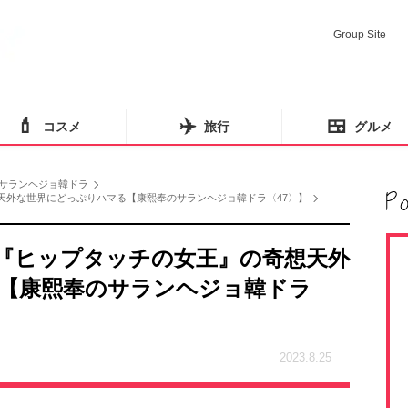
Group Site
💄
✈️
🍱
コスメ
旅行
グルメ
サランヘジョ韓ドラ
奇想天外な世界にどっぷりハマる【康熙奉のサランヘジョ韓ドラ〈47〉】
lix『ヒップタッチの女王』の奇想天外
【康熙奉のサランヘジョ韓ドラ
2023.8.25