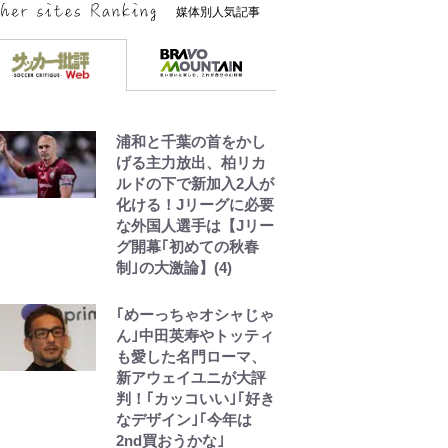
媒体別人気記事
浦和と千葉の首をかし
げる主力放出、柏リカ
ルドの下で新加入2人が
化ける！Jリーグに必要
な外国人選手は【Jリー
グ開幕｢初めての秋春
制｣の大激論】(4)
｢めーっちゃオシャじゃ
ん｣中田英寿やトッティ
も愛した名門ローマ、
新アウェイユニが大評
判！｢カッコいい｣｢好き
なデザイン｣｢今年は
2nd買おうかな｣