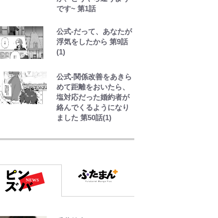
けるコツを紹介【あな
です~ 第1話
たのすぐそばにいる
「季節の虫」の探し方
公式-だって、あなたが
vol.21】
浮気をしたから 第9話
(1)
アユは「怒らせて掛け
る」魚だった！ ルアー
公式-関係改善をあきら
を追わせて釣りあげる
めて距離をおいたら、
「アユイング」のオリ
塩対応だった婚約者が
ジナリティ＆おもしろ
絡んでくるようになり
さを知る
ました 第50話(1)
でっかい男になりたい
ゾ
浅草は日本の心だゾ