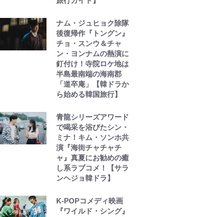
旅行ガイド】
ナム・ジュヒョク除隊
後復帰作『トングン』
チョ・スンウ＆チャ
ン・ヨンナムの熱演に
釘付け！寺院ロケ地は
半島最南端の海南郡
「道卒庵」【韓ドラか
ら始める韓国旅行】
青龍シリーズアワード
で喝采を浴びたシン・
ミナ！キム・ソンホ共
演『海街チャチャチ
ャ』真夏にお勧めの癒
し系ラブコメ！【サラ
ンヘジョ韓ドラ】
K-POPコメディ映画
『ワイルド・シング』