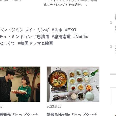
「トライアングル」が、20年後、再結
成にチャレンジする物語だ。 ...
#ハン・ジミン
#イ・ミンギ
#スホ
#EXO
#チュ・ミンギョン
#忠清道
#忠清南道
#Netflix
ぶしくて
#韓国ドラマ＆映画
16
2023.8.23
lix最新作『ヒップタッチ
話題作Netflix『ヒップタッチ