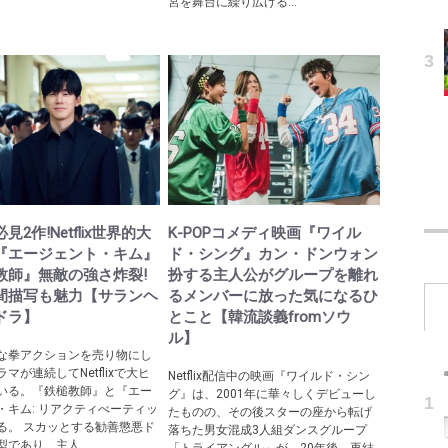
宮を舞台に繰り広げる...
見2作!Netflix世界的大
K-POPコメディ映画『ワイル
『エージェント・キム』
ド・シング』カン・ドンウォン
教師』無敵の強さ炸裂!
扮する主人公がグループを離れ
間描写も魅力【サランヘ
るメンバーに放った気になるひ
ドラ】
とこと【韓流談義fromソウ
ル】
な拳アクションを売り物にし
マが連続してNetflixで大ヒ
Netflix配信中の映画『ワイルド・シン
いる。『鉄槌教師』と『エー
グ』は、2001年に華々しくデビューし
・キム: リアクティべーティッ
たものの、その後スターの座から転げ
る。 スカッとする勧善懲悪ド
落ちた男女混成3人組ダンスグループ
であり、主人...