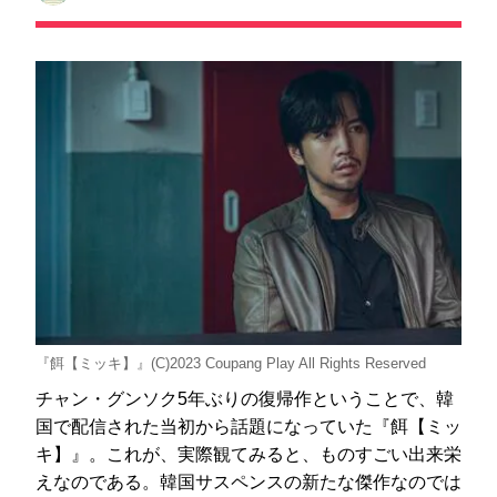
『餌【ミッキ】』(C)2023 Coupang Play All Rights Reserved
チャン・グンソク5年ぶりの復帰作ということで、韓
国で配信された当初から話題になっていた『餌【ミッ
キ】』。これが、実際観てみると、ものすごい出来栄
えなのである。韓国サスペンスの新たな傑作なのでは