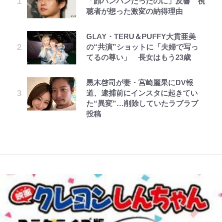
「顔パンパンだったのに」反響 視
した~詰んだはずの悪役令嬢です
ろそろ終わりかな」江口寿史が炎上
か…高級ブランドをやめ等身大の自
アを棚卸し！ “ウルトラライト” 目
佑の古巣ミラン、漆黒×蛍光レッド
聴者が想った激変の納得理由
が、どうやら違うようです~ 第1話
を経て樋口毅宏に語ったこと
分を表現する現在「ちゃんとおじい
指した「自分スタイル」再構築でわ
の超絶クールな新サードユニに世界
ちゃんに」
かった「本当に必要な7つの道具」
が熱狂｢サードなのにズルい｣｢こり
とは
ゃかっけえわ｣
GLAY・TERU＆PUFFY大貫亜美
公式-冒険家になろう! ~スキルボー
映画『ちいかわ』入場者特典「第２
第3回 出版までの道のり・その2
でっかい男になりたいゾ
藤原紀香が23年間続けるボランテ
の“共演”ショットに「夫婦で写っ
ドでダンジョン攻略~ 第65話(1)
弾」がスタート！まさかの人気アイ
ィア活動の原動力は…「偽善者だ」
荒々しい「火山帯」の一端にいるこ
浦和と千葉の首をかしげる主力放
てるの尊い」 長女はもう23歳
テムに称賛続々「豪華すぎる！」
との声も跳ね返す“誰かの役に立ち
とを体感！ 登頂約10分でも大迫力
出、柏リカルドの下で新加入2人が
たい”という思い
「吾妻小富士」火口を1周する「1
化ける！Jリーグに必要な外国人選
黒木啓司が妻・宮崎麗果にDV報
公式-超難関ダンジョンで10万年修
1万円超えも「納得のクオリティ」
レビュー『仮面家族』悠木シュン・
とうちゃんが出世するゾ
時間半ハイキング」パノラマ絶景レ
手は【Jリーグ開幕｢初めての秋春
道、逮捕前にインスタに起きてい
行した結果、世界最強に~最弱無能
『この素晴らしい世界に祝福を！』
著
ポ【福島県福島市】
制｣の大激論】(4)
「のりの芝居は観たいと」藤原紀香
た“異変”…削除していたラブラブ
の下剋上~ 第37話(1)
10万針以上の密度で再現された“め
が明かす夫・片岡愛之助との関係
投稿
ぐみん刺繍ワークシャツ”にファン
性…互いに一番のお客さんで刺激を
「電気風呂の数は全国一」温泉じゃ
｢知念さんを煽ってたのと同じ
も感動
もらう存在
ないのに大満足！ 上高地帰りに寄
人？｣鹿島・鈴木優磨、大逆転勝利
りたい「林檎の湯屋 おぶ～」【山
後の“超・優等生インタビュー”が
帰り、今日はどこでととのう？
話題！｢試合中とのギャップw｣｢礼
vol.7】
儀正しいイケメンやな」