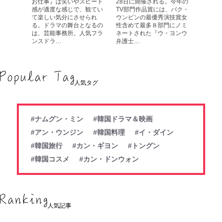
お仕事』は笑いやスピード
28日に開催される。今年の
感が適度な感じで、観てい
TV部門作品賞には、パク・
て楽しい気分にさせられ
ウンビンの最優秀演技賞女
る。ドラマの舞台となるの
性含めて最多８部門にノミ
は、芸能事務所。人気フラ
ネートされた『ウ・ヨンウ
ンスドラ…
弁護士…
人気タグ
#ナムグン・ミン
#韓国ドラマ＆映画
#アン・ウンジン
#韓国料理
#イ・ダイン
#韓国旅行
#カン・ギヨン
#トングン
#韓国コスメ
#カン・ドンウォン
人気記事