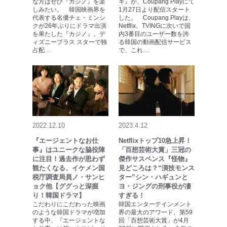
な方はぜひ『カジノ』を楽
キ』が、Coupang Playにて
しみたい。 韓国映画界を
1月27日より配信スタート
代表する名優チェ・ミンシ
した。 Coupang Playは、
クが26年ぶりにドラマ出演
Netflix、TVINGに次いで国
を果たした『カジノ』。デ
内3番目のユーザー数を誇
ィズニープラス スターで独
る韓国の動画配信サービス
占配…
で、これ…
2022.12.10
2023.4.12
『エージェントなお仕
Netflixトップ10急上昇！
事』はユニークな脇役陣
「百想芸術大賞」三冠の
に注目！過去作が思わず
傑作サスペンス『怪物』
観たくなる、イケメン国
見どころは？“演技モンス
税庁調査局員ノ・サンヒ
ター”シン・ハギュンと
ョク他【ググっと深掘
ヨ・ジングの刑事役が凄
り！韓国ドラマ】
すぎる！
こだわりにこだわった映画
韓国エンターテインメント
のような韓国ドラマが増加
界の最大のアワード、第59
する中、『エージェントな
回「百想芸術大賞」が4月