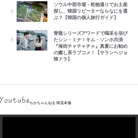
ソウル中部市場・乾物通りでお土産
探し、韓国リピーターならなにを選
ぶ？【韓国の個人旅行ガイド】
青龍シリーズアワードで喝采を浴び
たシン・ミナ！キム・ソンホ共演
『海街チャチャチャ』真夏にお勧め
の癒し系ラブコメ！【サランヘジョ
韓ドラ】
ちかちゃんねる 韓流本舗