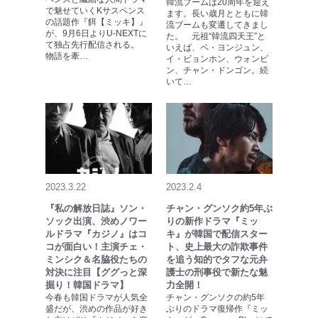
韓流ブームは20周年を迎え
で魅せていくKサスペンス
ます。長い歳月とともに韓
の話題作『餌【ミッキ】』
流ブームも変遷してきまし
が、9月6日よりU-NEXTに
た。 元祖“韓流四天王”と
て独占先行配信される。
いえば、ペ・ヨンジュン、
物語を牽…
イ・ビョンホン、ウォンビ
ン、チャン・ドンゴン。続
いて…
2023.3.22
2023.2.4
『私の解放日誌』ソン・
チャン・グンソク約5年ぶ
ソック出演、渋めノワー
りの新作ドラマ『ミッ
ルドラマ『カジノ』はコ
キ』が韓国で配信スター
コが面白い！主演チェ・
ト、史上最大の詐欺事件
ミンシク＆名脇役たちの
を追う知的でタフな元弁
対決に注目【ググっと深
護士の刑事役で新たな魅
掘り！韓国ドラマ】
力全開！
今春も韓国ドラマが人気全
チャン・グンソクの約5年
盛だが、渋めの作品が好き
ぶりのドラマ復帰作『ミッ