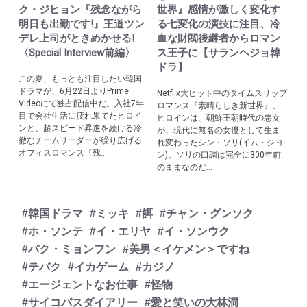
ク・ジヒョン『残念ながら
世界』感情が激しく変化す
明日も出勤です!』王道ツン
る七変化の演技に注目、冷
デレ上司がときめかせる!
血な財閥後継者からロマン
〈Special Interview前編〉
ス王子に【サランヘジョ韓
ドラ】
この夏、もっとも注目したい韓国
ドラマが、6月22日よりPrime
Netflix大ヒット中のタイムスリップ
Videoにて独占配信中だ。入社7年
ロマンス『素晴らしき新世界』。
目で会社生活に疲れ果てたヒロイ
ヒロインは、朝鮮王朝時代の悪女
ンと、超スピード昇進を続ける冷
が、現代に無名の女優として生ま
徹なチームリーダーが繰り広げる
れ変わったシン・ソリ(イム・ジヨ
オフィスロマンス『残...
ン)。ソリの口調は完全に300年前
のままなのだ...
#韓国ドラマ
#ミッキ
#餌
#チャン・グンソク
#ホ・ソンテ
#イ・エリヤ
#イ・ソンウク
#パク・ミョンフン
#美男＜イケメン＞ですね
#テバク
#イカゲーム
#カジノ
#エージェントなお仕事
#怪物
#サイコパスダイアリー
#愛と笑いの大林洞