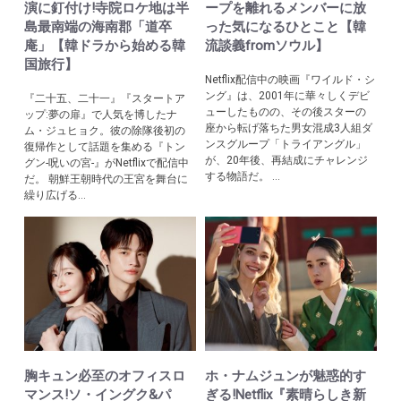
演に釘付け!寺院ロケ地は半
ープを離れるメンバーに放
島最南端の海南郡「道卒
った気になるひとこと【韓
庵」【韓ドラから始める韓
流談義fromソウル】
国旅行】
Netflix配信中の映画『ワイルド・シ
ング』は、2001年に華々しくデビ
『二十五、二十一』『スタートア
ューしたものの、その後スターの
ップ:夢の扉』で人気を博したナ
座から転げ落ちた男女混成3人組ダ
ム・ジュヒョク。彼の除隊後初の
ンスグループ「トライアングル」
復帰作として話題を集める『トン
が、20年後、再結成にチャレンジ
グン-呪いの宮-』がNetflixで配信中
する物語だ。 ...
だ。 朝鮮王朝時代の王宮を舞台に
繰り広げる...
胸キュン必至のオフィスロ
ホ・ナムジュンが魅惑的す
マンス!ソ・イングク&パ
ぎる!Netflix『素晴らしき新