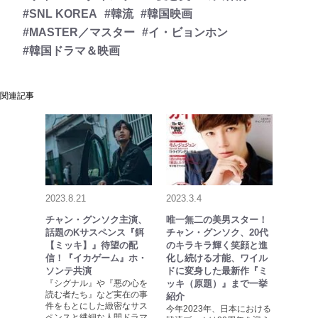
#SNL KOREA
#韓流
#韓国映画
#MASTER／マスター
#イ・ビョンホン
#韓国ドラマ＆映画
関連記事
2023.8.21
2023.3.4
チャン・グンソク主演、
唯一無二の美男スター！
話題のKサスペンス『餌
チャン・グンソク、20代
【ミッキ】』待望の配
のキラキラ輝く笑顔と進
信！『イカゲーム』ホ・
化し続ける才能、ワイル
ソンテ共演
ドに変身した最新作『ミ
『シグナル』や『悪の心を
ッキ（原題）』まで一挙
読む者たち』など実在の事
紹介
件をもとにした緻密なサス
今年2023年、日本における
ペンスと繊細な人間ドラマ