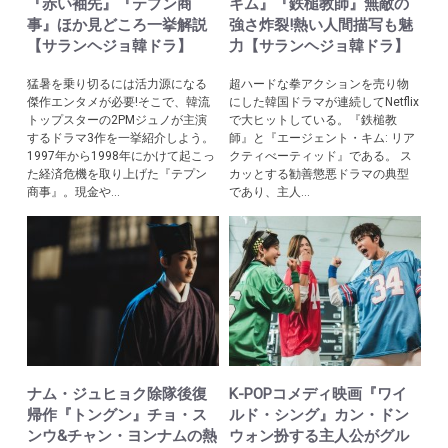
『赤い袖先』『テプン商
キム』『鉄槌教師』無敵の
事』ほか見どころ一挙解説
強さ炸裂!熱い人間描写も魅
【サランヘジョ韓ドラ】
力【サランヘジョ韓ドラ】
猛暑を乗り切るには活力源になる
超ハードな拳アクションを売り物
傑作エンタメが必要!そこで、韓流
にした韓国ドラマが連続してNetflix
トップスターの2PMジュノが主演
で大ヒットしている。『鉄槌教
するドラマ3作を一挙紹介しよう。
師』と『エージェント・キム: リア
1997年から1998年にかけて起こっ
クティべーティッド』である。 ス
た経済危機を取り上げた『テプン
カッとする勧善懲悪ドラマの典型
商事』。現金や...
であり、主人...
ナム・ジュヒョク除隊後復
K-POPコメディ映画『ワイ
帰作『トングン』チョ・ス
ルド・シング』カン・ドン
ンウ&チャン・ヨンナムの熱
ウォン扮する主人公がグル