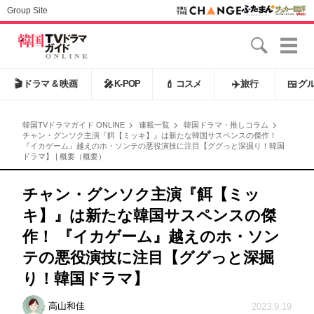
Group Site
🎬
ドラマ & 映画
🎤
K-POP
💄
コスメ
✈️
旅行
🍱
グ
韓国TVドラマガイド ONLINE
連載一覧
韓国ドラマ・推しコラム
チャン・グンソク主演『餌【ミッキ】』は新たな韓国サスペンスの傑作！
『イカゲーム』越えのホ・ソンテの悪役演技に注目【ググっと深掘り！韓国
ドラマ】 | 概要（概要）
チャン・グンソク主演『餌【ミッ
キ】』は新たな韓国サスペンスの傑
作！ 『イカゲーム』越えのホ・ソン
テの悪役演技に注目【ググっと深掘
り！韓国ドラマ】
高山和佳
2023.9.19