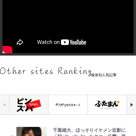
媒体別人気記事
千葉雄大、ほっそりイケメン近影に
公式-ヒロインが来る前に妊娠しま
「自分の絵ごと、このジャンルはそ
空の轍と大地の雲と 第1回
錦織一清の写真集はなぜ私服なの
えびめしの流儀
【キャンプ自己啓発】増えすぎたギ
｢なんじゃこりゃあああ！｣本田圭