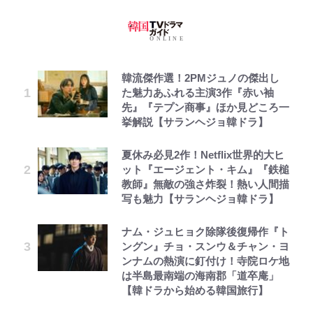
韓流傑作選！2PMジュノの傑出し
た魅力あふれる主演3作『赤い袖
先』『テプン商事』ほか見どころ一
挙解説【サランヘジョ韓ドラ】
夏休み必見2作！Netflix世界的大ヒ
ット『エージェント・キム』『鉄槌
教師』無敵の強さ炸裂！熱い人間描
写も魅力【サランヘジョ韓ドラ】
ナム・ジュヒョク除隊後復帰作『ト
ングン』チョ・スンウ＆チャン・ヨ
ンナムの熱演に釘付け！寺院ロケ地
は半島最南端の海南郡「道卒庵」
【韓ドラから始める韓国旅行】