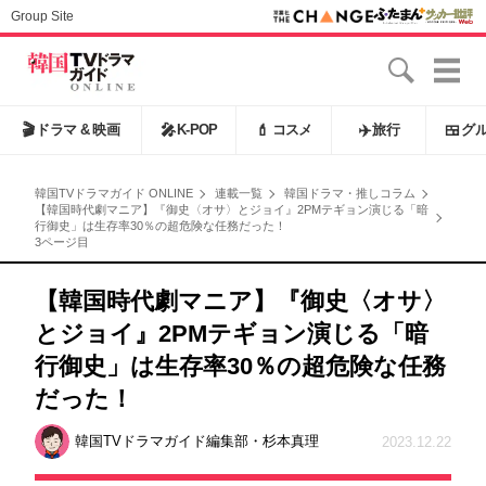
Group Site
🎬
ドラマ & 映画
🎤
K-POP
💄
コスメ
✈️
旅行
🍱
グ
韓国TVドラマガイド ONLINE
連載一覧
韓国ドラマ・推しコラム
【韓国時代劇マニア】『御史〈オサ〉とジョイ』2PMテギョン演じる「暗
行御史」は生存率30％の超危険な任務だった！
3ページ目
【韓国時代劇マニア】『御史〈オサ〉
とジョイ』2PMテギョン演じる「暗
行御史」は生存率30％の超危険な任務
だった！
韓国TVドラマガイド編集部・杉本真理
2023.12.22