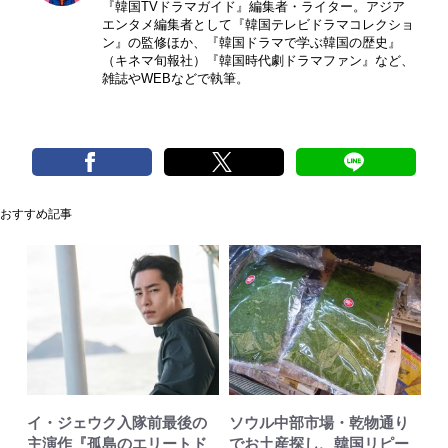
『韓国TVドラマガイド』編集者・ライター。アジア
エンタメ編集者として『韓国テレビドラマコレクショ
ン』の監修ほか、『韓国ドラマで学ぶ韓国の歴史』
（キネマ旬報社）『韓国時代劇ドラマファン』など、
雑誌やWEBなどで執筆。
おすすめ記事
イ・ジェウク入隊前最後の
ソウル中部市場・乾物通り
主演作『孤島のエリートド
でお土産探し、韓国リピー