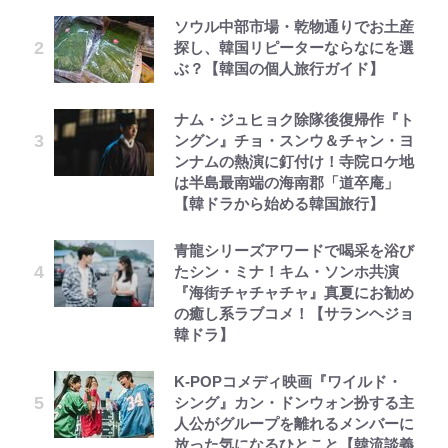
ソウル中部市場・乾物通りでお土産
探し、韓国リピーターならなにを選
ぶ？【韓国の個人旅行ガイド】
ナム・ジュヒョク除隊後復帰作『ト
ングン』チョ・スンウ＆チャン・ヨ
ンナムの熱演に釘付け！寺院ロケ地
は半島最南端の海南郡「道卒庵」
【韓ドラから始める韓国旅行】
青龍シリーズアワードで喝采を浴び
たシン・ミナ！キム・ソンホ共演
『海街チャチャチャ』真夏にお勧め
の癒し系ラブコメ！【サランヘジョ
韓ドラ】
K-POPコメディ映画『ワイルド・
シング』カン・ドンウォン扮する主
人公がグループを離れるメンバーに
放った気になるひとこと【韓流談義