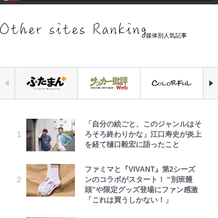
媒体別人気記事
「自分の絵ごと、このジャンルはそ
｢めーっちゃオシャじゃん｣中田英
空の轍と大地の雲と 第1回
公式-ヒロインが来る前に妊娠しま
千葉雄大、ほっそりイケメン近影に
錦織一清の写真集はなぜ私服なの
でっかい男になりたいゾ
荒々しい「火山帯」の一端にいるこ
ろそろ終わりかな」江口寿史が炎上
寿やトッティも愛した名門ローマ、
した~詰んだはずの悪役令嬢です
「顔パンパンだったのに」反響 視
か…高級ブランドをやめ等身大の自
とを体感！ 登頂約10分でも大迫力
を経て樋口毅宏に語ったこと
新アウェイユニが大評判！｢カッコ
が、どうやら違うようです~ 第1話
聴者が想った激変の納得理由
分を表現する現在「ちゃんとおじい
「吾妻小富士」火口を1周する「1
いい｣｢好きなデザイン｣｢今年は2nd
ちゃんに」
時間半ハイキング」パノラマ絶景レ
買おうかな｣
ポ【福島県福島市】
ファミマと『VIVANT』第2シーズ
第3回 出版までの道のり・その2
公式-ヒロインが来る前に妊娠しま
GLAY・TERU＆PUFFY大貫亜美
浅草は日本の心だゾ
藤原紀香が23年間続けるボランテ
ンのコラボがスタート！ “別班饅
した~詰んだはずの悪役令嬢です
の“共演”ショットに「夫婦で写っ
｢守り方かっこよすぎ｣上田綺世が
ィア活動の原動力は…「偽善者だ」
青く美しい「幸せのブルービー」の
頭”や限定グッズ登場にファン感激
が、どうやら違うようです~ 第2話
てるの尊い」 長女はもう23歳
妻の“ワンオペ騒動”に家族写真で
との声も跳ね返す“誰かの役に立ち
正体とは？ 身近な場所で見つける
「これは買うしかない！」
(1)
アンサー！ボールも嫁の炎上も収め
たい”という思い
コツを紹介【あなたのすぐそばにい
レビュー『仮面家族』悠木シュン・
オダウエダ植田、「2年半で56kg
とうちゃんが出世するゾ