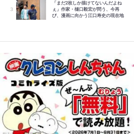
る“神対応”に新婚の板倉、久保、
る「季節の虫」の探し方 vol.21】
「まだ2枚しか描けてないんだよね
公式-ヒロインが来る前に妊娠しま
著
増」130㎏ボディに驚きと心配 過
長友夫妻も続々エール！
錦織一清が語る還暦からの新たな挑
ぇ」作家・樋口毅宏が問う、今再
した~詰んだはずの悪役令嬢です
去の「めちゃ美人」写真も再び
戦…少年隊の分岐点と60代で挑む
アユは「怒らせて掛ける」魚だっ
び、漫画に向かう江口寿史の現在地
が、どうやら違うようです~ 第2話
浦和と千葉の首をかしげる主力放
映画監督作『僕は瞳に恋してる』
た！ ルアーを追わせて釣りあげる
(2)
出、柏リカルドの下で新加入2人が
「アユイング」のオリジナリティ＆
化ける！Jリーグに必要な外国人選
おもしろさを知る
手は【Jリーグ開幕｢初めての秋春
制｣の大激論】(4)