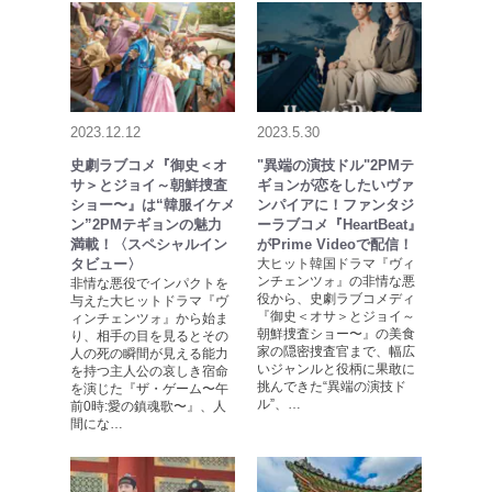
2023.12.12
2023.5.30
史劇ラブコメ『御史＜オ
"異端の演技ドル"2PMテ
サ＞とジョイ～朝鮮捜査
ギョンが恋をしたいヴァ
ショー〜』は“韓服イケメ
ンパイアに！ファンタジ
ン”2PMテギョンの魅力
ーラブコメ『HeartBeat』
満載！〈スペシャルイン
がPrime Videoで配信！
タビュー〉
大ヒット韓国ドラマ『ヴィ
ンチェンツォ』の非情な悪
非情な悪役でインパクトを
役から、史劇ラブコメディ
与えた大ヒットドラマ『ヴ
『御史＜オサ＞とジョイ～
ィンチェンツォ』から始ま
朝鮮捜査ショー〜』の美食
り、相手の目を見るとその
家の隠密捜査官まで、幅広
人の死の瞬間が見える能力
いジャンルと役柄に果敢に
を持つ主人公の哀しき宿命
挑んできた“異端の演技ド
を演じた『ザ・ゲーム〜午
ル”、…
前0時:愛の鎮魂歌〜』、人
間にな…