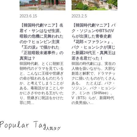
2023.6.15
2023.2.5
【韓国時代劇マニア】名
【韓国時代劇マニア】パ
君イ・サンはなぜ生涯、
ク・ソジュンやBTSのV
暗殺の危機に見舞われた
らが出演した青春史劇
のか？ヒョンビン主演
『花郎＜ファラン＞』、
『王の涙』で描かれた
パク・ヒョンシクが演じ
「正祖暗殺未遂事件」の
た新羅24代王・真興王は
真実は？
若き名君だった！
韓国時代劇、とくに朝鮮王
韓国の時代劇には、実在の
朝時代のドラマを見ている
人物を扱いながら、大胆な
と、こんなに王様や世継ぎ
創造と解釈で、ドラマチッ
の命が狙われるものだろう
クに描いたものがたくさん
か、と考えてしまうことが
ある。 たとえば、パク・
ある。毒殺説がまことしや
ソジュン、パク・ヒョンシ
かにささやかれる王がいた
ク、ミンホ（SHINee）、
り、世継ぎに呪詛をかけた
V（BTS）らが、新羅時代
罪に問…
の美男揃い…
人気タグ