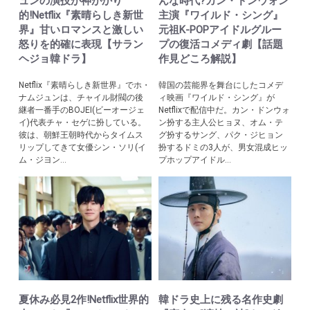
ュンの演技が神がかり
んな時代?カン・ドンウォン
的!Netflix『素晴らしき新世
主演『ワイルド・シング』
界』甘いロマンスと激しい
元祖K-POPアイドルグルー
怒りを的確に表現【サラン
プの復活コメディ劇【話題
ヘジョ韓ドラ】
作見どころ解説】
Netflix『素晴らしき新世界』でホ・
韓国の芸能界を舞台にしたコメデ
ナムジュンは、チャイル財閥の後
ィ映画『ワイルド・シング』が
継者一番手のBOJEI(ビーオージェ
Netflixで配信中だ。カン・ドンウォ
イ)代表チャ・セゲに扮している。
ン扮する主人公ヒョヌ、オム・テ
彼は、朝鮮王朝時代からタイムス
グ扮するサング、パク・ジヒョン
リップしてきて女優シン・ソリ(イ
扮するドミの3人が、男女混成ヒッ
ム・ジヨン...
プホップアイドル...
夏休み必見2作!Netflix世界的
韓ドラ史上に残る名作史劇