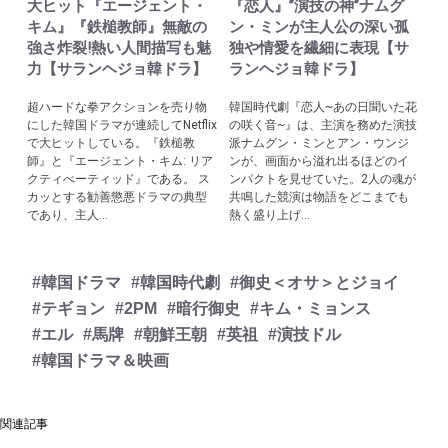
大ヒット『エージェント・
『恋人』”演技の神”ナムグ
キム』『鉄槌教師』無敵の
ン・ミンが主人公の深い孤
強さ炸裂!熱い人間描写も魅
独や情愛を繊細に表現【サ
力【サランヘジョ韓ドラ】
ランヘジョ韓ドラ】
超ハードな拳アクションを売り物
韓国時代劇『恋人~あの日聞いた花
にした韓国ドラマが連続してNetflix
の咲く音~』は、主演を務めた演技
で大ヒットしている。『鉄槌教
派ナムグン・ミンとアン・ウンジ
師』と『エージェント・キム: リア
ンが、画面から溢れ出るほどのイ
クティべーティッド』である。 ス
ンパクトを見せていた。2人の魂が
カッとする勧善懲悪ドラマの典型
共鳴した競演は物語をどこまでも
であり、主人...
熱く盛り上げ...
#韓国ドラマ
#韓国時代劇
#御史＜オサ＞とジョイ
#テギョン
#2PM
#暗行御史
#キム・ミョンス
#エル
#馬牌
#朝鮮王朝
#英祖
#演技ドル
#韓国ドラマ＆映画
関連記事