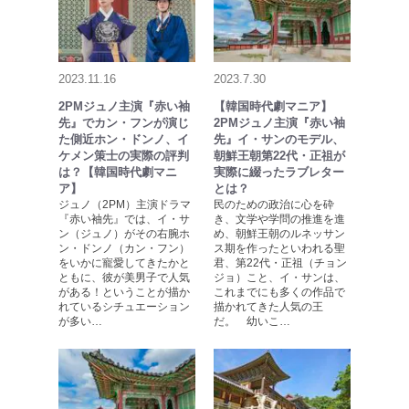
2023.11.16
2023.7.30
2PMジュノ主演『赤い袖
【韓国時代劇マニア】
先』でカン・フンが演じ
2PMジュノ主演『赤い袖
た側近ホン・ドンノ、イ
先』イ・サンのモデル、
ケメン策士の実際の評判
朝鮮王朝第22代・正祖が
は？【韓国時代劇マニ
実際に綴ったラブレター
ア】
とは？
ジュノ（2PM）主演ドラマ
民のための政治に心を砕
『赤い袖先』では、イ・サ
き、文学や学問の推進を進
ン（ジュノ）がその右腕ホ
め、朝鮮王朝のルネッサン
ン・ドンノ（カン・フン）
ス期を作ったといわれる聖
をいかに寵愛してきたかと
君、第22代・正祖（チョン
ともに、彼が美男子で人気
ジョ）こと、イ・サンは、
がある！ということが描か
これまでにも多くの作品で
れているシチュエーション
描かれてきた人気の王
が多い…
だ。 幼いこ…