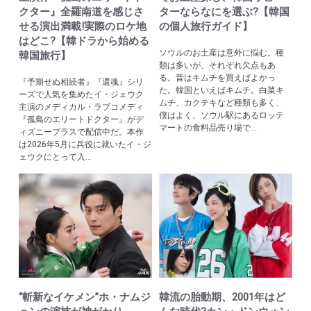
クター』全羅南道を感じさ
ターならなにを選ぶ?【韓国
せる演出満載!実際のロケ地
の個人旅行ガイド】
はどこ?【韓ドラから始める
ソウルのお土産は意外に悩む。種
韓国旅行】
類は多いが、それぞれ欠点もあ
る。昔はキムチを買えばよかっ
『予期せぬ相続者』『還魂』シリ
た。韓国といえばキムチ。白菜キ
ーズで人気を集めたイ・ジェウク
ムチ、カクテキなど種類も多く、
主演のメディカル・ラブコメディ
僕はよく、ソウル駅にあるロッテ
『孤島のエリートドクター』がデ
マートの食料品売り場で...
ィズニープラスで配信中だ。本作
は2026年5月に兵役に就いたイ・ジ
ェウクにとって入...
“斬新なイケメン”ホ・ナムジ
韓流の胎動期、2001年はど