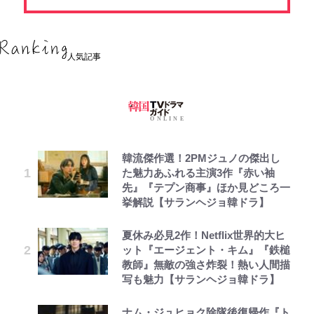
人気記事
韓流傑作選！2PMジュノの傑出し
た魅力あふれる主演3作『赤い袖
先』『テプン商事』ほか見どころ一
挙解説【サランヘジョ韓ドラ】
夏休み必見2作！Netflix世界的大ヒ
ット『エージェント・キム』『鉄槌
教師』無敵の強さ炸裂！熱い人間描
写も魅力【サランヘジョ韓ドラ】
ナム・ジュヒョク除隊後復帰作『ト