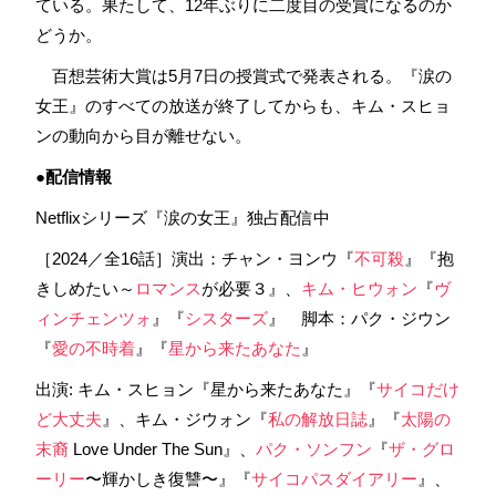
ている。果たして、12年ぶりに二度目の受賞になるのか
どうか。
百想芸術大賞は5月7日の授賞式で発表される。『涙の
女王』のすべての放送が終了してからも、キム・スヒョ
ンの動向から目が離せない。
●配信情報
Netflixシリーズ『涙の女王』独占配信中
［2024／全16話］演出：チャン・ヨンウ『
不可殺
』『抱
きしめたい～
ロマンス
が必要３』、
キム・ヒウォン
『
ヴ
ィンチェンツォ
』『
シスターズ
』 脚本：パク・ジウン
『
愛の不時着
』『
星から来たあなた
』
出演: キム・スヒョン『星から来たあなた』『
サイコだけ
ど大丈夫
』、キム・ジウォン『
私の解放日誌
』『
太陽の
末裔
Love Under The Sun』、
パク・ソンフン
『
ザ・グロ
ーリー
〜輝かしき復讐〜』『
サイコパスダイアリー
』、