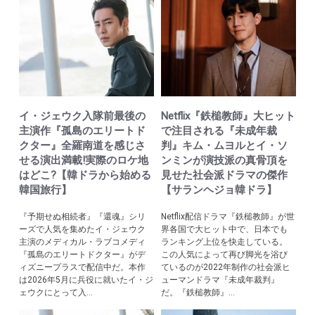
イ・ジェウク入隊前最後の
Netflix『鉄槌教師』大ヒット
主演作『孤島のエリートド
で注目される『未成年裁
クター』全羅南道を感じさ
判』キム・ムヨルとイ・ソ
せる演出満載!実際のロケ地
ンミンが演技派の真骨頂を
はどこ?【韓ドラから始める
見せた社会派ドラマの傑作
韓国旅行】
【サランヘジョ韓ドラ】
『予期せぬ相続者』『還魂』シリ
Netflix配信ドラマ『鉄槌教師』が世
ーズで人気を集めたイ・ジェウク
界各国で大ヒット中で、日本でも
主演のメディカル・ラブコメディ
ランキング上位を快走している。
『孤島のエリートドクター』がデ
この人気によって再び脚光を浴び
ィズニープラスで配信中だ。本作
ているのが2022年制作の社会派ヒ
は2026年5月に兵役に就いたイ・ジ
ューマンドラマ『未成年裁判』
ェウクにとって入...
だ。『鉄槌教師』...