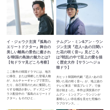
イ・ジェウク主演『孤島の
ナムグン・ミン&アン・ウン
エリートドクター』舞台の
ジン主演『恋人~あの日聞い
美しい離島の景色に癒され
た花の咲く音~』見どころ
る!韓国の島旅の魅力とは?
は?戦乱の中で至上の愛を描
【旬ドラマ見どころ考察】
く歴史大作【サランヘジョ
韓ドラ】
ここ数年の韓国ドラマには、地方
に移住、または帰郷した登場人物
大ヒット韓国時代劇『恋人~あの日
が、カルチャーギャップで苦労し
聞いた花の咲く音~』が、地上波の
たり、自己実現のために奮闘した
テレビ東京「韓流プレミア」で放
りする物語が多い。ディズニープ
送が始まった。本作は演技派のナ
ラス配信中の『孤島のエリートド
ムグン・ミンとアン・ウンジンが
クター』もそのひと...
素晴らしい存在感を見せた究極の
ラブロマンス。...