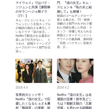
マイウェイ』ではパク・
門、『涙の女王』キム・
ソジュンと共演【康熙奉
スヒョン＆『私の夫と結
のサランヘジョ韓ドラ
婚して』も候補！
〈77〉】
韓国のゴールデングローブ
賞とも称され、TV・映画・
キム・スヒョンとキム・ジ
演劇の３部門それぞれで優
ウォンという主役カップル
れた功績を残した作品・ス
が物語の面白さを牽引して
タッフ・俳優に与えられる
いるドラマ『涙の女王』。
韓国エンターテインメント
Netflixで配信される週末が
アワードの最高峰、第60回
楽しみで仕方がない。 と
「百想（ペクサン）芸術大
りわけ、財閥クイーンズグ
賞」が…
ループのデパート部門を仕
切っ…
2024.4.4
2024.4.2
世界的大ヒット中！
Netflix『涙の女王』は名
Netflix『涙の女王』で応
場面の宝庫！前半見どこ
援したくなるヒョヌ＆農
ろは？朝鮮王朝の「王家
村「龍頭里」の実家、財
没落」を思わせる財閥創