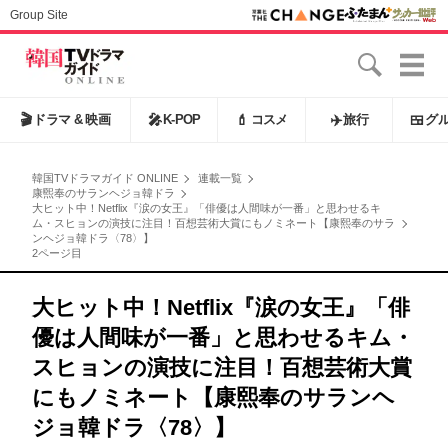
Group Site
🎬
ドラマ & 映画
🎤
K-POP
💄
コスメ
✈️
旅行
🍱
グ
韓国TVドラマガイド ONLINE
連載一覧
康煕奉のサランヘジョ韓ドラ
大ヒット中！Netflix『涙の女王』「俳優は人間味が一番」と思わせるキ
ム・スヒョンの演技に注目！百想芸術大賞にもノミネート【康熙奉のサラ
ンヘジョ韓ドラ〈78〉】
2ページ目
大ヒット中！Netflix『涙の女王』「俳
優は人間味が一番」と思わせるキム・
スヒョンの演技に注目！百想芸術大賞
にもノミネート【康熙奉のサランヘ
ジョ韓ドラ〈78〉】