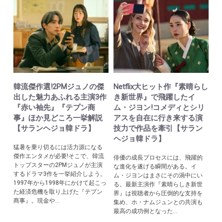
韓流傑作選!2PMジュノの傑
Netflix大ヒット作『素晴らし
出した魅力あふれる主演3作
き新世界』で飛躍したイ
『赤い袖先』『テプン商
ム・ジヨン!コメディとシリ
事』ほか見どころ一挙解説
アスを自在に行き来する演
【サランヘジョ韓ドラ】
技力で作品を牽引【サラン
ヘジョ韓ドラ】
猛暑を乗り切るには活力源になる
傑作エンタメが必要!そこで、韓流
俳優の成長プロセスには、飛躍的
トップスターの2PMジュノが主演
な進化を遂げる瞬間がある。イ
するドラマ3作を一挙紹介しよう。
ム・ジヨンはまさにその渦中にい
1997年から1998年にかけて起こっ
る。最新主演作『素晴らしき新世
た経済危機を取り上げた『テプン
界』は視聴者から圧倒的な支持を
商事』。現金や...
集め、ホ・ナムジュンとの共演も
最高の成功例となった...