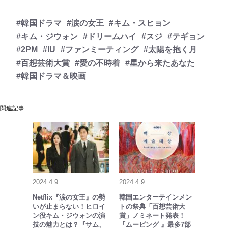
#韓国ドラマ
#涙の女王
#キム・スヒョン
#キム・ジウォン
#ドリームハイ
#スジ
#テギョン
#2PM
#IU
#ファンミーティング
#太陽を抱く月
#百想芸術大賞
#愛の不時着
#星から来たあなた
#韓国ドラマ＆映画
関連記事
2024.4.9
2024.4.9
Netflix『涙の女王』の勢
韓国エンターテインメン
いが止まらない！ヒロイ
トの祭典「百想芸術大
ン役キム・ジウォンの演
賞」ノミネート発表！
技の魅力とは？『サム、
『ムービング 』最多7部