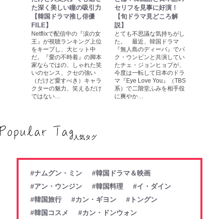
た深く美しい瞳の吸引力
セリフを見事に好演！
【韓国ドラマ推し俳優
【旬ドラマ見どころ解
FILE】
説】
Netflixで配信中の『涙の女
とても不思議な気持ちがし
王』が視聴ランキング上位
た。 最近、韓国ドラマ
をキープし、大ヒット中
『無人島のディーバ』でパ
だ。『愛の不時着』の脚本
ク・ウンビンと共演してい
家ならではの、しゃれた笑
たチェ・ジョンヒョプが、
いのセンス、クセの強い
今度は一転して日本のドラ
（だけど愛すべき）キャラ
マ『Eye Love You』（TBS
クターの魅力、笑えるだけ
系）で二階堂ふみを相手役
ではない…
に爽やか…
人気タグ
#ナムグン・ミン
#韓国ドラマ＆映画
#アン・ウンジン
#韓国料理
#イ・ダイン
#韓国旅行
#カン・ギヨン
#トングン
#韓国コスメ
#カン・ドンウォン