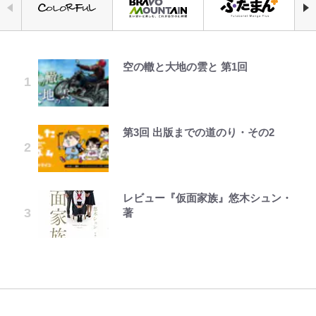
空の轍と大地の雲と 第1回
【知ってる？「日本本土四極踏破証
「自分の絵ごと、このジャンルはそ
｢最後の1枚…ワルぃゎ〜｣鈴木優磨
公式-ヒロインが来る前に妊娠しま
えびめしの流儀
宮崎麗果、“10キロ減”告白後の背
錦織一清の写真集はなぜ私服なの
明書」】広島から本州4島の最南端
ろそろ終わりかな」江口寿史が炎上
が激勝翌日に写真12枚投稿→渾身
した~詰んだはずの悪役令嬢です
骨・肋骨くっきりトレ姿に「痩せ過
か…高級ブランドをやめ等身大の自
へ「ドライブがてら行ってみた」意
を経て樋口毅宏に語ったこと
の“煽りショット”に興奮！｢最後の
が、どうやら違うようです~ 第1話
ぎてませんか」心配の声も 夫・黒
分を表現する現在「ちゃんとおじい
外な結果！「車中泊レポート」
1枚までの壮大なフリ｣｢知念くんの
木啓司にはDV巡る逮捕報道
ちゃんに」
ことどんだけ好きなんよｗ｣
第3回 出版までの道のり・その2
1万円超えも「納得のクオリティ」
公式-おっさん底辺治癒士と愛娘の
オラの引越し物語 サボテン大襲撃
荒々しい「火山帯」の一端にいるこ
千葉雄大、ほっそりイケメン近影に
「のりの芝居は観たいと」藤原紀香
『この素晴らしい世界に祝福を！』
辺境ライフ ~中年男が回復スキルに
とを体感！ 登頂約10分でも大迫力
｢なんじゃこりゃあああ！｣本田圭
「顔パンパンだったのに」反響 視
が明かす夫・片岡愛之助との関係
10万針以上の密度で再現された“め
覚醒して、英雄へ成り上がる~ 第82
「吾妻小富士」火口を1周する「1
佑の古巣ミラン、漆黒×蛍光レッド
聴者が想った激変の納得理由
性…互いに一番のお客さんで刺激を
ぐみん刺繍ワークシャツ”にファン
話(1)
時間半ハイキング」パノラマ絶景レ
の超絶クールな新サードユニに世界
もらう存在
も感動
レビュー『仮面家族』悠木シュン・
でっかい男になりたいゾ
ポ【福島県福島市】
が熱狂｢サードなのにズルい｣｢こり
公式-聖女じゃないと追放されたの
村上佳菜子、“遠距離結婚”の夫と
著
ゃかっけえわ｣
藤原紀香が23年間続けるボランテ
『ちいかわ』ダークすぎる「長編シ
で、もふもふ従者(聖獣)とおにぎり
の再会にデレデレ…顔出し公開
「電気風呂の数は全国一」温泉じゃ
ィア活動の原動力は…「偽善者だ」
リーズ」の恐怖 映画化の「セイレ
を握る 第53話(1)
「愛が足りない」不満を漏らしてい
ないのに大満足！ 上高地帰りに寄
｢知念さんを煽ってたのと同じ
との声も跳ね返す“誰かの役に立ち
ーン編」だけじゃない…ライト層な
た過去も
りたい「林檎の湯屋 おぶ～」【山
人？｣鹿島・鈴木優磨、大逆転勝利
たい”という思い
ら驚嘆必至
帰り、今日はどこでととのう？
後の“超・優等生インタビュー”が
vol.7】
話題！｢試合中とのギャップw｣｢礼
儀正しいイケメンやな」