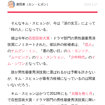
康熙奉（カン・ヒボン）
2024.4.17
そんなキム・スヒョンが、今は『涙の女王』によって
「時の人」になっている。
彼は今年の
百想芸術大賞
・ドラマ部門の男性最優秀演
技賞にノミネートされた。彼以外の候補者は、『
恋人
』
の
ナムグン・ミン
、『運の悪い日』の
ユ・ヨンソク
、
『
ムービング
』の
リュ・スンリョン
、『
少年時代
』の
イ
ム・シワン
となっている。
誰が男性最優秀演技賞に選ばれるかは予断を許さない
が、キム・スヒョンが最有力候補になっているのは間違
いないだろう。
キム・スヒョンはかつて2012年にも『
太陽を抱く月
』
で百想芸術大賞・ドラマ部門の男性最優秀演技賞に輝い