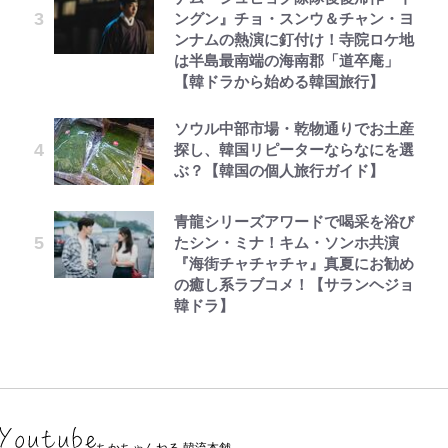
ングン』チョ・スンウ＆チャン・ヨ
ンナムの熱演に釘付け！寺院ロケ地
は半島最南端の海南郡「道卒庵」
【韓ドラから始める韓国旅行】
ソウル中部市場・乾物通りでお土産
探し、韓国リピーターならなにを選
ぶ？【韓国の個人旅行ガイド】
青龍シリーズアワードで喝采を浴び
たシン・ミナ！キム・ソンホ共演
『海街チャチャチャ』真夏にお勧め
の癒し系ラブコメ！【サランヘジョ
韓ドラ】
ちかちゃんねる 韓流本舗