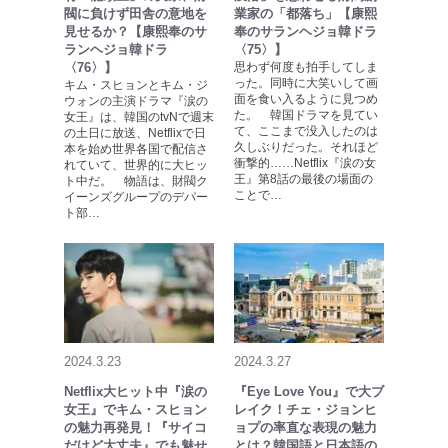
閥に負けず田舎の意地を
業家の「都落ち」【康熙
見せるか？【康熙奉のサ
奉のサランヘジョ韓ドラ
ランヘジョ韓ドラ
〈75〉】
〈76〉】
思わず何度も拍手してしま
った。同時に大笑いして画
キム・スヒョンとキム・ジ
面を食い入るように見つめ
ウォンの主演ドラマ『涙の
た。 韓国ドラマを見てい
女王』は、韓国のtvNで週末
て、ここまで没入したのは
の土日に放送、Netflixで日
久しぶりだった。それほど
本を始め世界各国で配信さ
衝撃的……Netflix『涙の女
れていて、世界的に大ヒッ
王』第8話の最後の場面の
ト中だ。 物語は、財閥ク
ことで…
イーンズグループのデパー
ト部…
2024.3.23
2024.3.27
Netflix大ヒット中『涙の
『Eye Love You』で大ブ
女王』でキム・スヒョン
レイク！チェ・ジョンヒ
の魅力再発見！『サイコ
ョプの率直な表現の魅力
だけど大丈夫』でも魅せ
とは？韓国語と日本語の