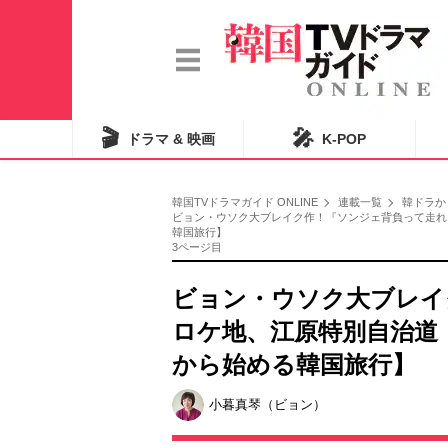
🎬
🎤
ドラマ & 映画
K-POP
韓国TVドラマガイド ONLINE
連載一覧
韓ドラか
ビョン・ウソク大ブレイク作！『ソンジェ背負って走れ
韓国旅行】
3ページ目
ビョン・ウソク大ブレイ
ロケ地、江原特別自治道
から始める韓国旅行】
小暮真琴（ビョン）