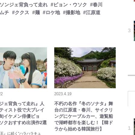
#ソンジェ背負って走れ
#ピョン・ウソク
#春川
キムチ
#ククス
#麺
#ロケ地
#撮影地
#江原道
22
2023.4.19
ジェ背負って走れ』人
不朽の名作『冬のソナタ』舞
ティスト役で大ブレイ
台の江原道・春川、サイクリ
旬イケメン俳優ビョ
ングにケーブルカー、遊覧船
ソクおすすめ出演作2選
で湖畔都市を楽しむ！【韓ド
ラから始める韓国旅行】
王』に続く“ハラハラキュ