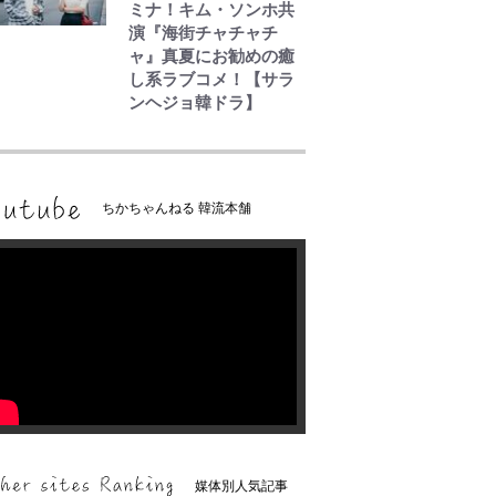
ミナ！キム・ソンホ共
演『海街チャチャチ
ャ』真夏にお勧めの癒
し系ラブコメ！【サラ
ンヘジョ韓ドラ】
ちかちゃんねる 韓流本舗
媒体別人気記事