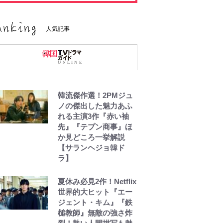
人気記事
韓流傑作選！2PMジュ
ノの傑出した魅力あふ
れる主演3作『赤い袖
先』『テプン商事』ほ
か見どころ一挙解説
【サランヘジョ韓ド
ラ】
夏休み必見2作！Netflix
世界的大ヒット『エー
ジェント・キム』『鉄
槌教師』無敵の強さ炸