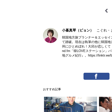
小暮真琴（ビョン）
こぐれ・
韓国地方旅プランナー＆エッセイス
て踏破。現在は執筆の他に韓国地
州にひとめぼれ！大邱が恋しくて！
nd.fm「韓LOVEステーショ
地グルメ紀行』。
https://linktr.ee
おすすめ記事