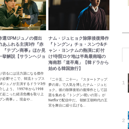
作選!2PMジュノの傑出
ナム・ジュヒョク除隊後復帰作
力あふれる主演3作『赤
『トングン』チョ・スンウ&チ
』『テプン商事』ほか見
ャン・ヨンナムの熱演に釘付
一挙解説【サランヘジョ
け!寺院ロケ地は半島最南端の
】
海南郡「道卒庵」【韓ドラから
始める韓国旅行】
り切るには活力源になる傑作
が必要!そこで、韓流トップス
『二十五、二十一』『スタートアップ:
PMジュノが主演するドラマ3作
夢の扉』で人気を博したナム・ジュヒ
しよう。 1997年から1998
ョク。彼の除隊後初の復帰作として話
て起こった経済危機を取り上
題を集める『トングン-呪いの宮-』が
ン商事』。現金や...
Netflixで配信中だ。 朝鮮王朝時代の王
宮を舞台に繰り広げる...