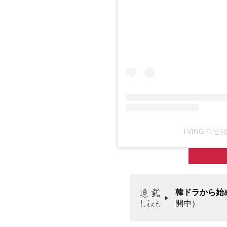
TVING 티빙(@
韓ドラから始
開中）