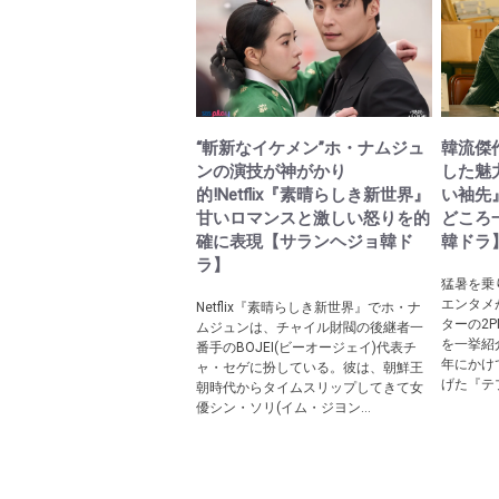
“斬新なイケメン”ホ・ナムジュ
韓流傑
ンの演技が神がかり
した魅
的!Netflix『素晴らしき新世界』
い袖先
甘いロマンスと激しい怒りを的
どころ
確に表現【サランヘジョ韓ド
韓ドラ
ラ】
猛暑を乗
エンタメ
Netflix『素晴らしき新世界』でホ・ナ
ターの2
ムジュンは、チャイル財閥の後継者一
を一挙紹介
番手のBOJEI(ビーオージェイ)代表チ
年にかけ
ャ・セゲに扮している。彼は、朝鮮王
げた『テプ
朝時代からタイムスリップしてきて女
優シン・ソリ(イム・ジヨン...