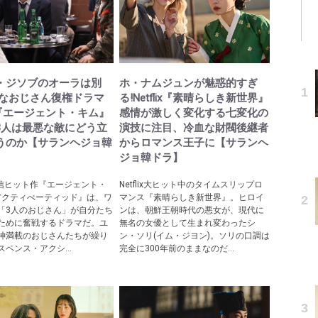
・ジソブのオーラは別
ホ・ナムジュンが魅惑的すぎ
快なおじさん復権ドラマ
る!Netflix『素晴らしき新世界』
lix『エージェント・キム』
感情が激しく変化する七変化の
3人は最悪な敵にどう立
演技に注目、冷血な財閥後継者
うのか【サランヘジョ韓
からロマンス王子に【サランヘ
ジョ韓ドラ】
ix配信ヒット作『エージェント・
Netflix大ヒット中のタイムスリップロ
リアクティべーティッド』は、ワ
マンス『素晴らしき新世界』。ヒロイ
「3人のおじさん」が自分たち
ンは、朝鮮王朝時代の悪女が、現代に
ために奮戦するドラマだ。ユ
無名の女優として生まれ変わったシ
神満載のおじさんたちが繰り
ン・ソリ(イム・ジヨン)。ソリの口調は
ペンス・アクシ...
完全に300年前のままなのだ...