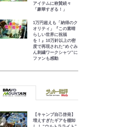
アイテムに称賛続々
「豪華すぎる！」
1万円超えも「納得のク
オリティ」『この素晴
らしい世界に祝福
を！』10万針以上の密
度で再現された“めぐみ
ん刺繍ワークシャツ”に
ファンも感動
えびめしの流儀
でっかい男になりたい
ゾ
【キャンプ自己啓発】
浅草は日本の心だゾ
増えすぎたギアを棚卸
し！ “ウルトラライト”