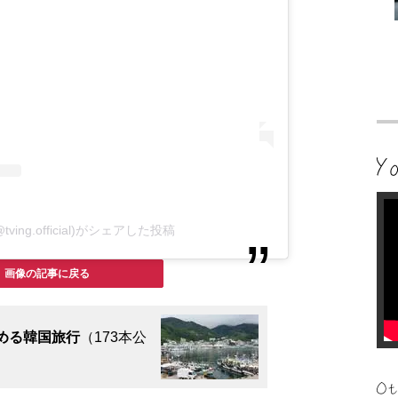
tving.official)がシェアした投稿
画像の記事に戻る
める韓国旅行
（173本公