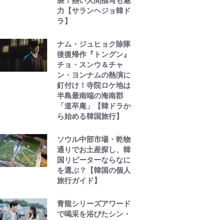
裂！熱い人間描写も魅
力【サランヘジョ韓ド
ラ】
ナム・ジュヒョク除隊
後復帰作『トングン』
チョ・スンウ＆チャ
ン・ヨンナムの熱演に
釘付け！寺院ロケ地は
半島最南端の海南郡
「道卒庵」【韓ドラか
ら始める韓国旅行】
ソウル中部市場・乾物
通りでお土産探し、韓
国リピーターならなに
を選ぶ？【韓国の個人
旅行ガイド】
青龍シリーズアワード
で喝采を浴びたシン・