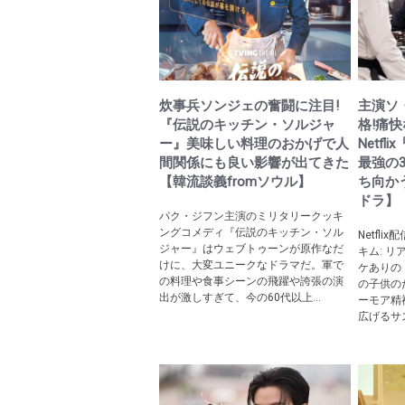
炊事兵ソンジェの奮闘に注目!
主演ソ
『伝説のキッチン・ソルジャ
格!痛
ー』美味しい料理のおかげで人
Netf
間関係にも良い影響が出てきた
最強の
【韓流談義fromソウル】
ち向か
ドラ】
パク・ジフン主演のミリタリークッキ
ングコメディ『伝説のキッチン・ソル
Netfl
ジャー』はウェブトゥーンが原作なだ
キム: 
けに、大変ユニークなドラマだ。軍で
ケありの
の料理や食事シーンの飛躍や誇張の演
の子供の
出が激しすぎて、今の60代以上...
ーモア精
広げるサス