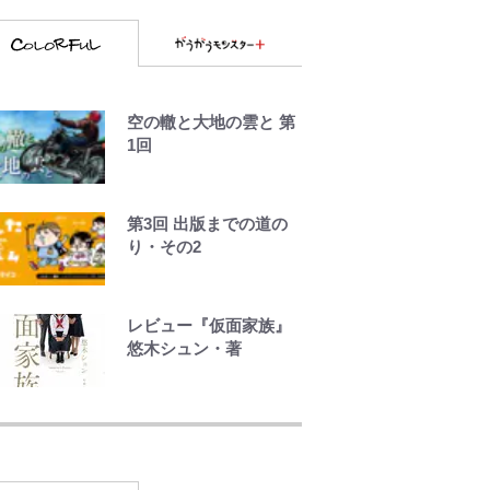
空の轍と大地の雲と 第
1回
第3回 出版までの道の
り・その2
レビュー『仮面家族』
悠木シュン・著
公式-ヒロインが来る前
に妊娠しました~詰んだ
はずの悪役令嬢です
が、どうやら違うよう