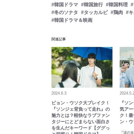
#韓国ドラマ
#韓国旅行
#韓国料理
#冬のソナタ
#タッカルビ
#鶏肉
#
#韓国ドラマ＆映画
関連記事
2024.6.3
2024.5.
ビョン・ウソク大ブレイク！
『ソン
『ソンジェ背負って走れ』の
気アー
魅力とは？軽快なラブファン
ク！最
タジーにとどまらない面白さ
ン・ウ
を生んだキーワード【ググっ
『涙の女