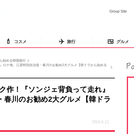
Group Site
💄
✈️
🍱
コスメ
旅行
グルメ
ら始める韓国旅行
』ロケ地、江原特別自治道・春川のお勧め2大グルメ【韓ドラから始める
ク作！『ソンジェ背負って走れ』
・春川のお勧め2大グルメ【韓ドラ
2024.6.12