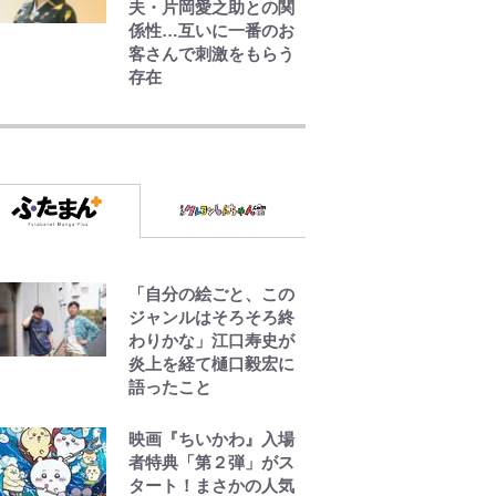
夫・片岡愛之助との関
係性…互いに一番のお
客さんで刺激をもらう
存在
千葉雄大、ほっそりイ
ケメン近影に「顔パン
パンだったのに」反
響 視聴者が想った激
変の納得理由
GLAY・TERU＆
PUFFY大貫亜美の“共
演”ショットに「夫婦で
「自分の絵ごと、この
写ってるの尊い」 長
ジャンルはそろそろ終
女はもう23歳
わりかな」江口寿史が
炎上を経て樋口毅宏に
語ったこと
黒木啓司が妻・宮崎麗
果にDV報道、逮捕前に
インスタに起きてい
映画『ちいかわ』入場
た“異変”…削除してい
者特典「第２弾」がス
たラブラブ投稿
タート！まさかの人気