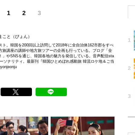
1
2
3
まこと（びょん）
ト。韓国を200回以上訪問して2018年に全自治体162市郡をすべ
方旅講座の講師や地方旅ツアーの企画も行っている。ブログ「全
」やSNSを通じ、韓国各地の魅力を発信している。音声配信sta
ン」パーソナリティ。最新刊『韓国ひとめぼれ感動旅 韓流ロケ地＆ご当
/byonjeonju