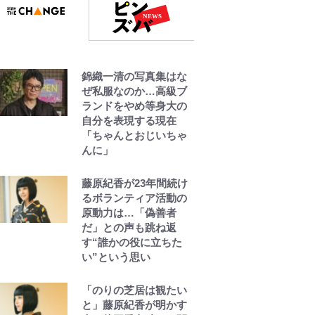
です~ 第1話
公式-冒険家になろう! ~
スキルボードでダンジ
ョン攻略~ 第65話(1)
錦織一清の写真集はな
ぜ私服なのか…高級ブ
公式-辺境領主の俺は悪
ランドをやめ等身大の
役令嬢として追放され
自分を表現する現在
た嫁のため、大国を滅
「ちゃんとおじいちゃ
ぼすことにした。 第2
んに」
話(3)
藤原紀香が23年間続け
るボランティア活動の
原動力は…「偽善者
だ」との声も跳ね返
す“誰かの役に立ちた
い”という思い
「のりの芝居は観たい
と」藤原紀香が明かす