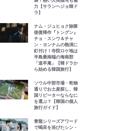
裂！熱い人間描写も魅
力【サランヘジョ韓ド
ラ】
ナム・ジュヒョク除隊
後復帰作『トングン』
チョ・スンウ＆チャ
ン・ヨンナムの熱演に
釘付け！寺院ロケ地は
半島最南端の海南郡
「道卒庵」【韓ドラか
ら始める韓国旅行】
ソウル中部市場・乾物
通りでお土産探し、韓
国リピーターならなに
を選ぶ？【韓国の個人
旅行ガイド】
青龍シリーズアワード
で喝采を浴びたシン・