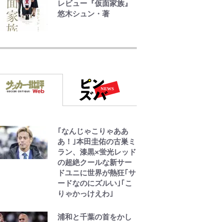
レビュー『仮面家族』
「電気風呂の数は全国
悠木シュン・著
一」温泉じゃないのに
大満足！ 上高地帰りに
公式-ヒロインが来る前
寄りたい「林檎の湯屋
に妊娠しました~詰んだ
おぶ～」【山帰り、今
はずの悪役令嬢です
日はどこでととのう？
が、どうやら違うよう
vol.7】
です~ 第1話
公式-冒険家になろう! ~
スキルボードでダンジ
ョン攻略~ 第65話(1)
｢なんじゃこりゃああ
あ！｣本田圭佑の古巣ミ
公式-超難関ダンジョン
ラン、漆黒×蛍光レッド
で10万年修行した結
の超絶クールな新サー
果、世界最強に~最弱無
ドユニに世界が熱狂｢サ
能の下剋上~ 第37話(1)
ードなのにズルい｣｢こ
りゃかっけえわ｣
浦和と千葉の首をかし