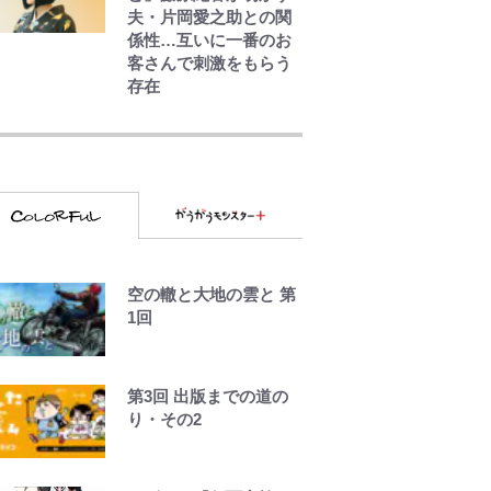
夫・片岡愛之助との関
係性…互いに一番のお
客さんで刺激をもらう
存在
【キャンプ自己啓発】
増えすぎたギアを棚卸
し！ “ウルトラライト”
目指した「自分スタイ
ル」再構築でわかった
「本当に必要な7つの道
具」とは
空の轍と大地の雲と 第
荒々しい「火山帯」の
1回
一端にいることを体
感！ 登頂約10分でも大
迫力「吾妻小富士」火
口を1周する「1時間半
第3回 出版までの道の
ハイキング」パノラマ
り・その2
絶景レポ【福島県福島
市】