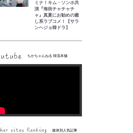
ミナ！キム・ソンホ共
演『海街チャチャチ
ャ』真夏にお勧めの癒
し系ラブコメ！【サラ
ンヘジョ韓ドラ】
ちかちゃんねる 韓流本舗
媒体別人気記事