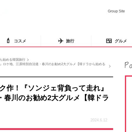
Group Site
💄
✈️
🍱
コスメ
旅行
グルメ
ら始める韓国旅行
』ロケ地、江原特別自治道・春川のお勧め2大グルメ【韓ドラから始める
ク作！『ソンジェ背負って走れ』
・春川のお勧め2大グルメ【韓ドラ
2024.6.12