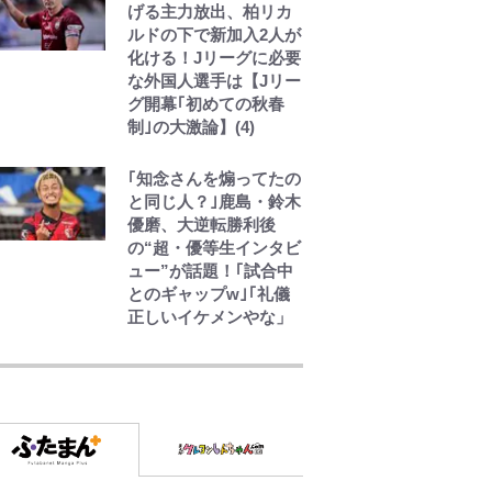
げる主力放出、柏リカ
ルドの下で新加入2人が
化ける！Jリーグに必要
な外国人選手は【Jリー
グ開幕｢初めての秋春
制｣の大激論】(4)
｢知念さんを煽ってたの
と同じ人？｣鹿島・鈴木
優磨、大逆転勝利後
の“超・優等生インタビ
ュー”が話題！｢試合中
とのギャップw｣｢礼儀
正しいイケメンやな」
千葉雄大、ほっそりイ
ケメン近影に「顔パン
パンだったのに」反
響 視聴者が想った激
変の納得理由
GLAY・TERU＆