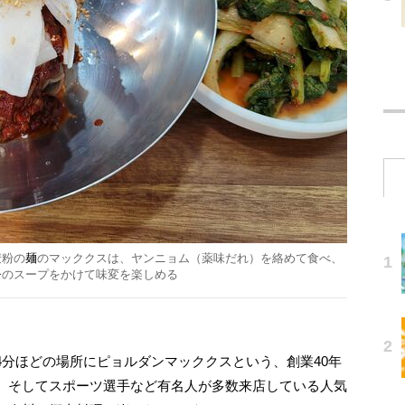
麦粉の
麺
のマッククスは、ヤンニョム（薬味だれ）を絡めて食べ、
チ
のスープをかけて味変を楽しめる
分ほどの場所にピョルダンマッククスという、創業40年
、そしてスポーツ選手など有名人が多数来店している人気