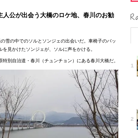
主人公が出会う大橋の
ロケ地
、
春川
のお勧
の雪の中でのソルとソンジェの出会いだ。車椅子のバッ
ルを見かけたソンジェが、ソルに声をかける。
原特別自治道・春川（チュンチョン）にある春川大橋だ。