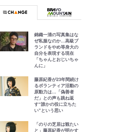
錦織一清の写真集はな
ぜ私服なのか…高級ブ
ランドをやめ等身大の
自分を表現する現在
「ちゃんとおじいちゃ
んに」
藤原紀香が23年間続け
るボランティア活動の
原動力は…「偽善者
だ」との声も跳ね返
す“誰かの役に立ちた
い”という思い
「のりの芝居は観たい
と」藤原紀香が明かす