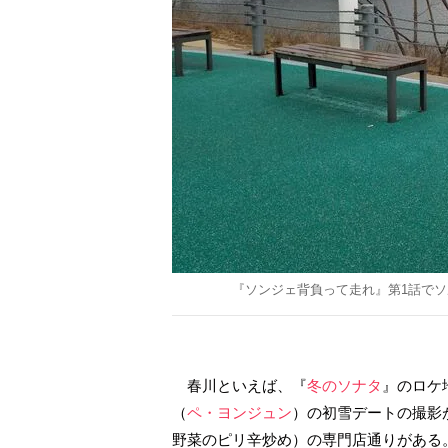
『ソンジェ背負って走れ』第1話で
春川といえば、『
冬のソナタ
』のロケ
（
ペ・ヨンジュン
）の初雪デートの撮影
野菜のピリ辛炒め）の専門店通りがある