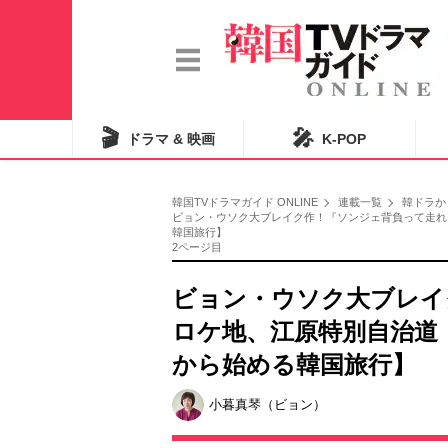
🎬
🎤
ドラマ & 映画
K-POP
韓国TVドラマガイド ONLINE
連載一覧
韓ドラか
ビョン・ウソク大ブレイク作！『ソンジェ背負って走れ
韓国旅行】
2ページ目
ビョン・ウソク大ブレイ
ロケ地、江原特別自治道
から始める韓国旅行】
小暮真琴（ビョン）