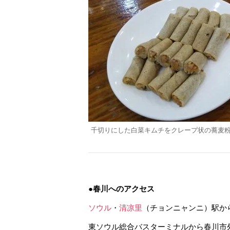
千切りにした白菜キムチをクレープ状の蕎麦
●春川へのアクセス
ソウル
・
清凉里
（チョンニャンニ）駅から
東ソウル総合バスターミナルから春川市外