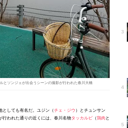
ソルとソンジェが出会うシーンの撮影が行われた春川大橋
地としても有名だ。ユジン（
チェ・ジウ
）とチュンサン
が行われた通りの近くには、春川名物
タッカルビ
（
鶏肉
と
。