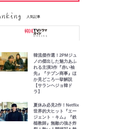
人気記事
韓流傑作選！2PMジュ
ノの傑出した魅力あふ
れる主演3作『赤い袖
先』『テプン商事』ほ
か見どころ一挙解説
【サランヘジョ韓ド
ラ】
夏休み必見2作！Netflix
世界的大ヒット『エー
ジェント・キム』『鉄
槌教師』無敵の強さ炸