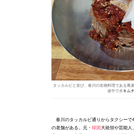
タッカルビと並び、春川の名物料理である蕎
途中で水
キム
春川のタッカルビ通りからタクシーで4
の老舗がある。元・
韓国
大統領や芸能人