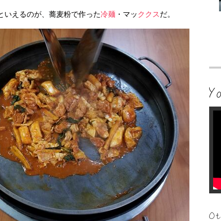
といえるのが、蕎麦粉で作った
冷麺
・マッ
ククス
だ。