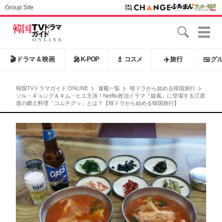
Group Site
🎬
ドラマ & 映画
🎤
K-POP
💄
コスメ
✈️
旅行
🍱
グ
韓国TVドラマガイド ONLINE
連載一覧
韓ドラから始める韓国旅行
ソル・ギョング＆キム・ヒエ主演！Netflix政治ドラマ『旋風』に登場する江原
道の郷土料理「コムチグッ」とは？【韓ドラから始める韓国旅行】