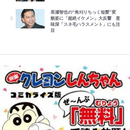
「謎の光」も…
の順序や位置」積載のコツとは？
全復活！“King”の帰還に｢チームか
「人生最大の決断」
とうちゃんが出世するゾ
公式-転生したら平民でした。~生活
レビュー『仮面家族』悠木シュン・
「実体験レポ」
ら大歓迎されてる｣｢元気な姿見れ
長瀬智也の“角刈りちっく短髪”変
水準に耐えられないので貴族を目指
著
て…｣
令和のNBAを先取りしていた!?
三代目魚武濱田成夫「すっごい勉強
貌姿に「超絶イケメン」大反響 意
します~ 第37話(2)
『SLAM DUNK』が30年前に描い
【自転車】「若いときは登れたんだ
ができない阿呆」が京都の名門美術
味深「スネ毛ハラスメント」にも注
た「驚きの戦術」ストレッチ5に大
けど……」 グラベルバイクで暑さ
W杯クオーター制への大反発か、
高校に受かった理由「落ちたと思っ
目
型ポイントガードも…
に負けそうなヒルクライム、砂利道
FIFA会長を追い詰めた｢欧州のボイ
てたので合格発表も行かなかったん
を疾走して少年時代を振り返る50
コット｣と再選の行方【FIFA3兆円
です」
代の夏 長野県｜2026年
の野望と2度のオウンゴール、来年
3月の会長選】(3)