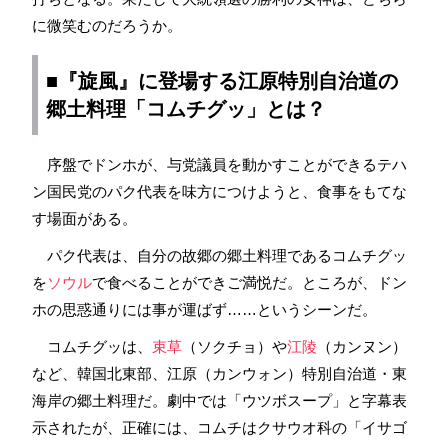
に微笑むのだろうか。
■『旋風』に登場する江原特別自治道の
郷土料理「コムチグッ」とは？
序盤でドンホが、与党議員を動かすことができるテハ
ン国民党のパク代表を味方につけようと、食事をもてな
す場面がある。
パク代表は、自分の故郷の郷土料理であるコムチグッ
を
ソウル
で食べることができご満悦だ。ところが、ドン
ホの思惑通りには事が運ばず……というシーンだ。
コムチグッは、
束草
（ソクチョ）や
江陵
（カンヌン）
など、韓国北東部、江原（カンウォン）特別自治道・東
海岸の郷土料理だ。劇中では「ウツボスープ」と字幕表
示されたが、正確には、コムチはクサウオ科の「イサゴ