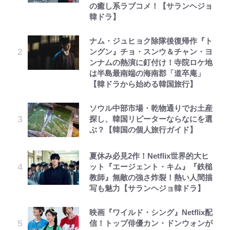
の癒し系ラブコメ！【サランヘジョ
韓ドラ】
ナム・ジュヒョク除隊後復帰作『ト
ングン』チョ・スンウ＆チャン・ヨ
ンナムの熱演に釘付け！寺院ロケ地
は半島最南端の海南郡「道卒庵」
【韓ドラから始める韓国旅行】
ソウル中部市場・乾物通りでお土産
探し、韓国リピーターならなにを選
ぶ？【韓国の個人旅行ガイド】
夏休み必見2作！Netflix世界的大ヒ
ット『エージェント・キム』『鉄槌
教師』無敵の強さ炸裂！熱い人間描
写も魅力【サランヘジョ韓ドラ】
映画『ワイルド・シング』Netflix配
信！トップ俳優カン・ドンウォンが