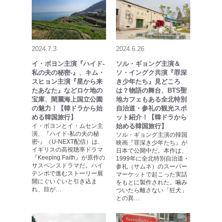
2024.7.3
2024.6.26
イ・ボヨン主演『ハイド-
ソル・ギョング主演＆
私の夫の秘密-』、キム・
ソ・イングク共演『罪深
スヒョン主演『星から来
き少年たち』見どころ
たあなた』などロケ地の
は？物語の舞台、BTS聖
宝庫、閑麗海上国立公園
地カフェもある全北特別
の魅力！【韓ドラから始
自治道・参礼の観光スポ
める韓国旅行】
ット紹介！【韓ドラから
イ・ボヨンとイ・ムセン主
始める韓国旅行】
演、『ハイド-私の夫の秘
ソル・ギョング主演の韓国
密-』（U-NEXT配信）は、
映画『罪深き少年たち』が
イギリスの高視聴率ドラマ
日本で公開中だ。本作は、
『Keeping Faith』が原作の
1999年に全北特別自治道・
サスペンスドラマだ。ハイ
参礼（サムネ）のスーパー
テンポで進むストーリー展
マーケットで起こった実話
開にぐいぐいと引き込ま
をもとに製作された。噛み
れ、目が…
ついたら離さない「狂犬」
との異…