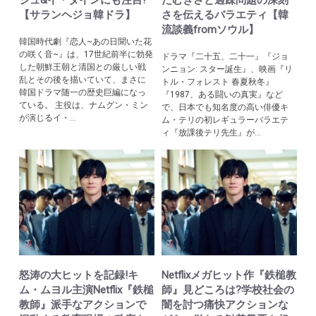
【サランヘジョ韓ドラ】
さを伝えるバラエティ【韓
流談義fromソウル】
韓国時代劇『恋人~あの日聞いた花
の咲く音~』は、17世紀前半に勃発
ドラマ『二十五、二十一』『ジョ
した朝鮮王朝と清国との厳しい戦
ンニョン: スター誕生』、映画『リ
乱とその後を描いていて、まさに
トル・フォレスト 春夏秋冬』
韓国ドラマ随一の歴史巨編になっ
『1987、ある闘いの真実』など
ている。 主役は、ナムグン・ミン
で、日本でも知名度の高い俳優キ
が演じるイ・...
ム・テリの初レギュラーバラエテ
ィ『放課後テリ先生』が...
怒涛の大ヒットを記録!キ
Netflixメガヒット作『鉄槌教
ム・ムヨル主演Netflix『鉄槌
師』見どころは?学校社会の
教師』派手なアクションで
闇を討つ痛快アクションな