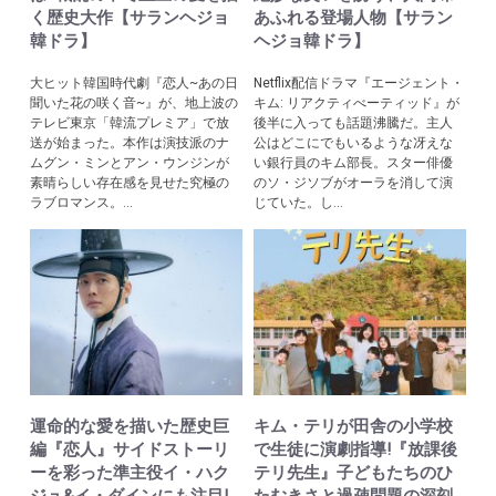
く歴史大作【サランヘジョ
あふれる登場人物【サラン
韓ドラ】
ヘジョ韓ドラ】
大ヒット韓国時代劇『恋人~あの日
Netflix配信ドラマ『エージェント・
聞いた花の咲く音~』が、地上波の
キム: リアクティべーティッド』が
テレビ東京「韓流プレミア」で放
後半に入っても話題沸騰だ。主人
送が始まった。本作は演技派のナ
公はどこにでもいるような冴えな
ムグン・ミンとアン・ウンジンが
い銀行員のキム部長。スター俳優
素晴らしい存在感を見せた究極の
のソ・ジソブがオーラを消して演
ラブロマンス。...
じていた。し...
運命的な愛を描いた歴史巨
キム・テリが田舎の小学校
編『恋人』サイドストーリ
で生徒に演劇指導!『放課後
ーを彩った準主役イ・ハク
テリ先生』子どもたちのひ
ジュ&イ・ダインにも注目!
たむきさと過疎問題の深刻