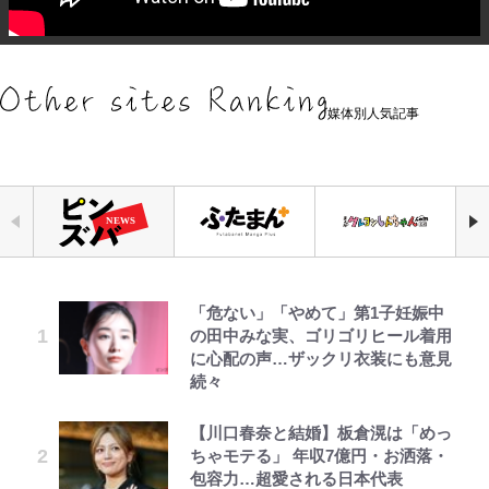
媒体別人気記事
「危ない」「やめて」第1子妊娠中
『ちいかわ』ファンの記憶に残る
浅草は日本の心だゾ
アユは「怒らせて掛ける」魚だっ
｢お土産最高すぎ笑｣｢どうやって入
元衆院議員・山尾志桜里が語る誹謗
公式-ヒロインが来る前に妊娠しま
空の轍と大地の雲と 第1回
の田中みな実、ゴリゴリヒール着用
「恐怖キャラ」の戦慄シーン 小さ
た！ ルアーを追わせて釣りあげる
手？｣ブライトン帰還の三笘薫、同
中傷動画…「計り知れない」切り抜
した~詰んだはずの悪役令嬢です
に心配の声…ザックリ衣装にも意見
くてかわいい世界なのに「見た目か
「アユイング」のオリジナリティ＆
僚に“ポケカ”をプレゼント！｢薫の
き落選運動の影響と今語る「保育園
が、どうやら違うようです~ 第1話
続々
らしてヤバイ…」
おもしろさを知る
笑顔見れてよかった｣｢大喜びのリ
落ちた日本死ね」
ュテル可愛すぎ｣
ボンジュールでポンジュースだゾ
公式-雑用付与術師が自分の最強に
第3回 出版までの道のり・その2
【川口春奈と結婚】板倉滉は「めっ
放送40周年『機動戦士ガンダム
やってはいけない！「キャンプツー
FRUITS ZIPPER鎮西寿々歌が語る
気付くまで 第56話(1)
ちゃモテる」 年収7億円・お洒落・
ZZ』いまだ語り継がれる「伝説の
リング」での「NGパッキング」7
｢モデルやってる｣｢かっけぇ｣三笘
『天才てれびくん』時代の学びと
包容力…超愛される日本代表
トンデモシーン」 「Zザク」に
選！ 安全＆快適につながる「荷物
薫がブライトン新ユニのモデルで完
22歳でアイドルの道を切り拓いた