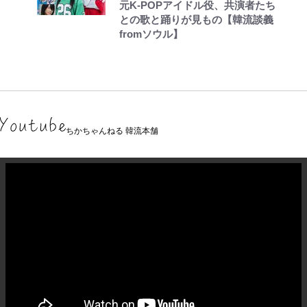
元K-POPアイドル役、共演者たち
との歌と踊りが見もの【韓流談義
fromソウル】
ちかちゃんねる 韓流本舗