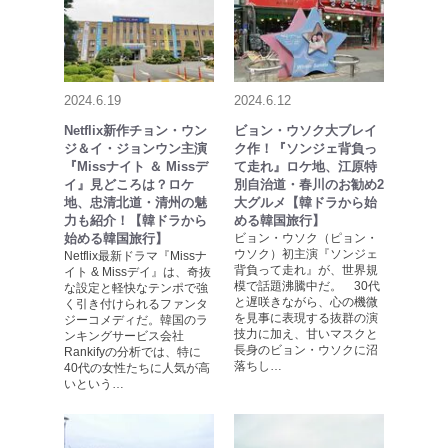
2024.6.19
2024.6.12
Netflix新作チョン・ウン
ビョン・ウソク大ブレイ
ジ＆イ・ジョンウン主演
ク作！『ソンジェ背負っ
『Missナイト ＆ Missデ
て走れ』ロケ地、江原特
イ』見どころは？ロケ
別自治道・春川のお勧め2
地、忠清北道・清州の魅
大グルメ【韓ドラから始
力も紹介！【韓ドラから
める韓国旅行】
始める韓国旅行】
ビョン・ウソク（ピョン・
ウソク）初主演『ソンジェ
Netflix最新ドラマ『Missナ
背負って走れ』が、世界規
イト & Missデイ』は、奇抜
模で話題沸騰中だ。 30代
な設定と軽快なテンポで強
と遅咲きながら、心の機微
く引き付けられるファンタ
を見事に表現する抜群の演
ジーコメディだ。韓国のラ
技力に加え、甘いマスクと
ンキングサービス会社
長身のビョン・ウソクに沼
Rankifyの分析では、特に
落ちし…
40代の女性たちに人気が高
いという…