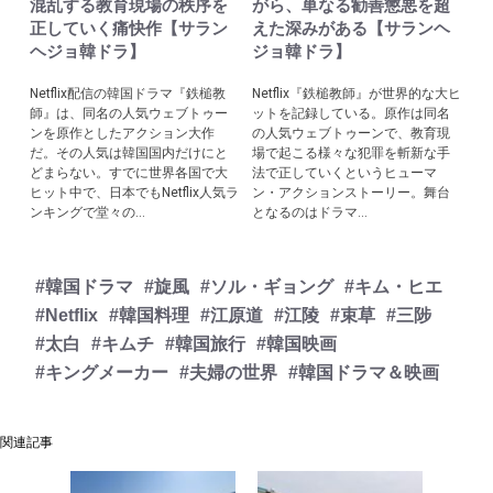
混乱する教育現場の秩序を
がら、単なる勧善懲悪を超
正していく痛快作【サラン
えた深みがある【サランヘ
ヘジョ韓ドラ】
ジョ韓ドラ】
Netflix配信の韓国ドラマ『鉄槌教
Netflix『鉄槌教師』が世界的な大ヒ
師』は、同名の人気ウェブトゥー
ットを記録している。原作は同名
ンを原作としたアクション大作
の人気ウェブトゥーンで、教育現
だ。その人気は韓国国内だけにと
場で起こる様々な犯罪を斬新な手
どまらない。すでに世界各国で大
法で正していくというヒューマ
ヒット中で、日本でもNetflix人気ラ
ン・アクションストーリー。舞台
ンキングで堂々の...
となるのはドラマ...
#韓国ドラマ
#旋風
#ソル・ギョング
#キム・ヒエ
#Netflix
#韓国料理
#江原道
#江陵
#束草
#三陟
#太白
#キムチ
#韓国旅行
#韓国映画
#キングメーカー
#夫婦の世界
#韓国ドラマ＆映画
関連記事