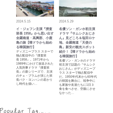
2024.5.15
2024.5.29
イ・ジェフン主演『捜査
名優ソン・ガンホ初主演
班長 1958』から思い出す
ドラマ『サムシクおじさ
全羅南道・高興郡、小鹿
ん』見どころ＆塩田ロケ
島の旅【韓ドラから始め
地、全羅南道「天使の
る韓国旅行】
島」新安の観光スポット
ディズニープラス スターで
紹介！【韓ドラから始め
独占配信中の『捜査班
る韓国旅行】
長 1958』。1971年から
名優ソン・ガンホのドラマ
1989年にかけて放送された
初主演で話題の『サムシク
人気刑事ドラマ『捜査班
おじさん』がディズニープ
長』の新シリーズで、主演
ラス スターで独占配信中
のチェ・ブラムが演じた班
だ。1950年代末から60年代
長パク・ヨンハンの若かり
の韓国を舞台に、戦争中に
し時代を描い…
も家族や友達たちに1日３
食を食べさせ、空腹にさせ
なかった…