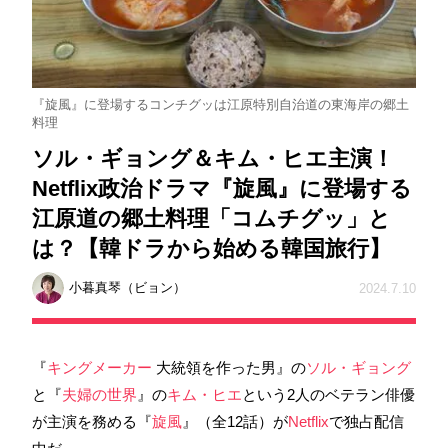
『旋風』に登場するコンチグッは江原特別自治道の東海岸の郷土
料理
ソル・ギョング＆キム・ヒエ主演！
Netflix政治ドラマ『旋風』に登場する
江原道の郷土料理「コムチグッ」と
は？【韓ドラから始める韓国旅行】
小暮真琴（ビョン）
2024.7.10
『
キングメーカー
大統領を作った男』の
ソル・ギョング
と『
夫婦の世界
』の
キム・ヒエ
という2人のベテラン俳優
が主演を務める『
旋風
』（全12話）が
Netflix
で独占配信