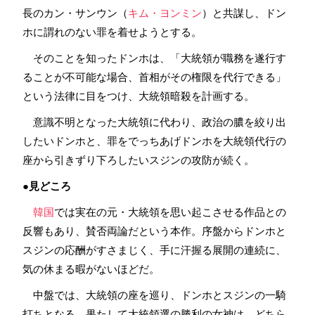
長のカン・サンウン（
キム・ヨンミン
）と共謀し、ドン
ホに謂れのない罪を着せようとする。
そのことを知ったドンホは、「大統領が職務を遂行す
ることが不可能な場合、首相がその権限を代行できる」
という法律に目をつけ、大統領暗殺を計画する。
意識不明となった大統領に代わり、政治の膿を絞り出
したいドンホと、罪をでっちあげドンホを大統領代行の
座から引きずり下ろしたいスジンの攻防が続く。
●見どころ
韓国
では実在の元・大統領を思い起こさせる作品との
反響もあり、賛否両論だという本作。序盤からドンホと
スジンの応酬がすさまじく、手に汗握る展開の連続に、
気の休まる暇がないほどだ。
中盤では、大統領の座を巡り、ドンホとスジンの一騎
打ちとなる。果たして大統領選の勝利の女神は、どちら