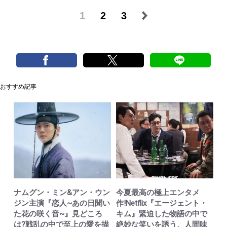
1
2
3
おすすめ記事
ナムグン・ミン&アン・ウン
今夏最高の極上エンタメ
ジン主演『恋人~あの日聞い
作!Netflix『エージェント・
た花の咲く音~』見どころ
キム』緊迫した物語の中で
は?戦乱の中で至上の愛を描
絶妙な笑いを誘う、人間味