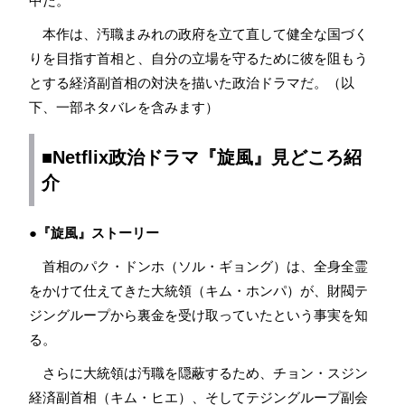
中だ。
本作は、汚職まみれの政府を立て直して健全な国づく
りを目指す首相と、自分の立場を守るために彼を阻もう
とする経済副首相の対決を描いた政治ドラマだ。（以
下、一部ネタバレを含みます）
■Netflix政治ドラマ『旋風』見どころ紹
介
●『旋風』ストーリー
首相のパク・ドンホ（ソル・ギョング）は、全身全霊
をかけて仕えてきた大統領（キム・ホンパ）が、財閥テ
ジングループから裏金を受け取っていたという事実を知
る。
さらに大統領は汚職を隠蔽するため、チョン・スジン
経済副首相（キム・ヒエ）、そしてテジングループ副会