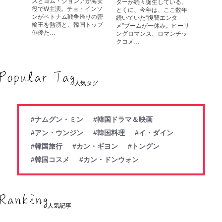
スとヨム・ジョンアが海女
ターが続々誕生している。
役でW主演。チョ・インソ
とくに、今年は、ここ数年
ンがベトナム戦争帰りの密
続いていた“復讐エンタ
輸王を熱演と、韓国トップ
メ”ブームが一休み。ヒーリ
俳優た…
ングロマンス、ロマンチッ
クコメ…
人気タグ
#ナムグン・ミン
#韓国ドラマ＆映画
#アン・ウンジン
#韓国料理
#イ・ダイン
#韓国旅行
#カン・ギヨン
#トングン
#韓国コスメ
#カン・ドンウォン
人気記事