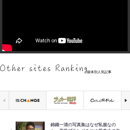
媒体別人気記事
錦織一清の写真集はなぜ私服なの
｢なんじゃこりゃあああ！｣本田圭
空の轍と大地の雲と 第1回
「自分の絵ごと、このジャンルはそ
荒々しい「火山帯」の一端にいるこ
公式-ヒロインが来る前に妊娠しま
えびめしの流儀
千葉雄大、ほっそりイケメン近影に