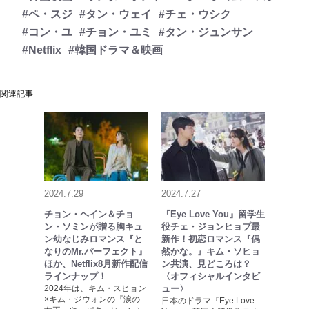
#ペ・スジ
#タン・ウェイ
#チェ・ウシク
#コン・ユ
#チョン・ユミ
#タン・ジュンサン
#Netflix
#韓国ドラマ＆映画
関連記事
2024.7.29
2024.7.27
チョン・ヘイン＆チョ
『Eye Love You』留学生
ン・ソミンが贈る胸キュ
役チェ・ジョンヒョプ最
ン幼なじみロマンス『と
新作！初恋ロマンス『偶
なりのMr.パーフェクト』
然かな。』キム・ソヒョ
ほか、Netflix8月新作配信
ン共演、見どころは？
ラインナップ！
〈オフィシャルインタビ
2024年は、キム・スヒョン
ュー〉
×キム・ジウォンの『涙の
日本のドラマ『Eye Love