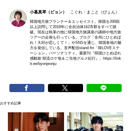
小暮真琴（ビョン）
こぐれ・まこと（びょん）
韓国地方旅プランナー＆エッセイスト。韓国を200回
以上訪問して2018年に全自治体162市郡をすべて踏
破。現在は執筆の他に韓国地方旅講座の講師や地方旅
ツアーの企画も行っている。ブログ「全州にひとめぼ
れ！大邱が恋しくて！」やSNSを通じ、韓国各地の魅
力を発信している。音声配信stand.fm「韓LOVEステ
ーション」パーソナリティ。最新刊『韓国ひとめぼれ
感動旅 韓流ロケ地＆ご当地グルメ紀行』。
https://link
tr.ee/byonjeonju
おすすめ記事