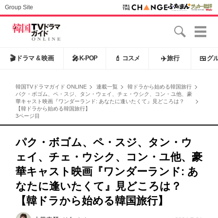
Group Site
🎬
ドラマ & 映画
🎤
K-POP
💄
コスメ
✈️
旅行
🍱
グ
韓国TVドラマガイド ONLINE
連載一覧
韓ドラから始める韓国旅行
パク・ボゴム、ペ・スジ、タン・ウェイ、チェ・ウシク、コン・ユ他、豪
華キャスト映画『ワンダーランド: あなたに逢いたくて』見どころは？
【韓ドラから始める韓国旅行】
3ページ目
パク・ボゴム、ペ・スジ、タン・ウ
ェイ、チェ・ウシク、コン・ユ他、豪
華キャスト映画『ワンダーランド: あ
なたに逢いたくて』見どころは？
【韓ドラから始める韓国旅行】