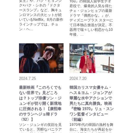
女王』や、パク・ヒョンシ
You』の韓国人留学生テオ
ク×パク・シネの『ドクタ
君役で、爆発的人気を得た
ースランプ』など、胸キュ
チェ・ジョンヒョプの最新
ンロマンスの大ヒットが続
ドラマ『偶然かな。』が、
いているNetflix。8月の新作
ディズニープラス スターに
ラインナップでは、チョ
て日本独占放送が決定。不
ン・ヘ…
器用で瑞々しい初恋から10
年後、…
2024.7.25
2024.7.20
最新映画『このろくでも
韓国カリスマ女優キム・
ない世界で』見どころ
ヘス＆ヨム・ジョンアが
は？トップ俳優ソン・ジ
華麗な水中アクションで
ュンギが切り開く新境地
男たちに真向勝負。映画
に圧倒される！【康熙奉
『密輸 1970』リュ・スン
のサランヘジョ韓ドラ
ワン監督インタビュー
〈92〉】
〈前編〉
ソン・ジュンギの笑顔を見
1970年代の韓国の漁村を舞
ていると、芳醇なバニラア
台に、海女たちが再起をか