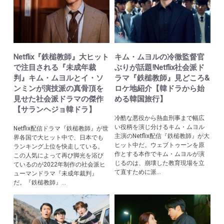
Netflix『鉄槌教師』大ヒット
キム・ムヨルの冷徹監督官
で注目される『未成年裁
ぶりが話題!Netflix社会派ド
判』キム・ムヨルとイ・ソ
ラマ『鉄槌教師』見どころ&
ンミンが演技派の真骨頂を
ロケ地紹介【韓ドラから始
見せた社会派ドラマの傑作
める韓国旅行】
【サランヘジョ韓ドラ】
冷酷な悪役から熱血刑事まで幅広
い役柄を演じ分けるキム・ムヨル
Netflix配信ドラマ『鉄槌教師』が世
主演のNetflix配信『鉄槌教師』が大
界各国で大ヒット中で、日本でも
ヒット中だ。ウェブトゥーンを原
ランキング上位を快走している。
作とする本作でキム・ムヨルが演
この人気によって再び脚光を浴び
じるのは、崩壊した教育現場を立
ているのが2022年制作の社会派ヒ
て直すために派...
ューマンドラマ『未成年裁判』
だ。『鉄槌教師』...