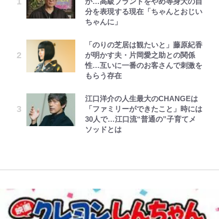
か…高級ブランドをやめ等身大の自
佑の古巣ミラン、漆黒×蛍光レッド
ろそろ終わりかな」江口寿史が炎上
とを体感！ 登頂約10分でも大迫力
した~詰んだはずの悪役令嬢です
「顔パンパンだったのに」反響 視
分を表現する現在「ちゃんとおじい
の超絶クールな新サードユニに世界
を経て樋口毅宏に語ったこと
「吾妻小富士」火口を1周する「1
が、どうやら違うようです~ 第1話
聴者が想った激変の納得理由
ちゃんに」
が熱狂｢サードなのにズルい｣｢こり
時間半ハイキング」パノラマ絶景レ
ゃかっけえわ｣
ポ【福島県福島市】
第3回 出版までの道のり・その2
1万円超えも「納得のクオリティ」
公式-聖女じゃないと追放されたの
オラの引越し物語 サボテン大襲撃
村上佳菜子、“遠距離結婚”の夫と
「のりの芝居は観たいと」藤原紀香
『この素晴らしい世界に祝福を！』
で、もふもふ従者(聖獣)とおにぎり
の再会にデレデレ…顔出し公開
が明かす夫・片岡愛之助との関係
｢最後の1枚…ワルぃゎ〜｣鈴木優磨
【知ってる？「日本本土四極踏破証
10万針以上の密度で再現された“め
を握る 第53話(1)
「愛が足りない」不満を漏らしてい
性…互いに一番のお客さんで刺激を
が激勝翌日に写真12枚投稿→渾身
明書」】広島から本州4島の最南端
ぐみん刺繍ワークシャツ”にファン
た過去も
もらう存在
の“煽りショット”に興奮！｢最後の
へ「ドライブがてら行ってみた」意
も感動
レビュー『仮面家族』悠木シュン・
公式-おっさん底辺治癒士と愛娘の
でっかい男になりたいゾ
1枚までの壮大なフリ｣｢知念くんの
外な結果！「車中泊レポート」
宮崎麗果、“10キロ減”告白後の背
著
辺境ライフ ~中年男が回復スキルに
ことどんだけ好きなんよｗ｣
江口洋介の人生最大のCHANGEは
映画『ちいかわ』入場者特典「第２
骨・肋骨くっきりトレ姿に「痩せ過
覚醒して、英雄へ成り上がる~ 第82
「ファミリーができたこと」時には
「電気風呂の数は全国一」温泉じゃ
弾」がスタート！まさかの人気アイ
ぎてませんか」心配の声も 夫・黒
話(1)
30人で…江口流“普通の”子育てメ
｢知念さんを煽ってたのと同じ
ないのに大満足！ 上高地帰りに寄
テムに称賛続々「豪華すぎる！」
木啓司にはDV巡る逮捕報道
ソッドとは
人？｣鹿島・鈴木優磨、大逆転勝利
りたい「林檎の湯屋 おぶ～」【山
後の“超・優等生インタビュー”が
帰り、今日はどこでととのう？
話題！｢試合中とのギャップw｣｢礼
vol.7】
儀正しいイケメンやな」