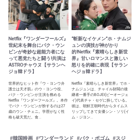
Netflix『ワンダーフールズ』
“斬新なイケメン”ホ・ナムジ
世紀末を舞台にパク・ウン
ュンの演技が神がかり
ビンが奇妙な超能力者にな
的!Netflix『素晴らしき新世
って悪党たちと闘う!共演は
界』甘いロマンスと激しい
ASTROチャウヌ【サランヘ
怒りを的確に表現【サラン
ジョ韓ドラ】
ヘジョ韓ドラ】
世界的なヒット作『ウ・ヨンウ弁
Netflix『素晴らしき新世界』でホ・
護士は天才肌』のウ・ヨンウ役、
ナムジュンは、チャイル財閥の後
パク・ウンビンが主演を務める
継者一番手のBOJEI(ビーオージェ
Netflix『ワンダーフールズ』。本作
イ)代表チャ・セゲに扮している。
でパク・ウンビンが扮するのは27
彼は、朝鮮王朝時代からタイムス
歳のウン・チェニ。学歴がなく性
リップしてきて女優シン・ソリ(イ
格も破天荒だ。食...
ム・ジヨン...
#韓国映画
#ワンダーランド
#パク・ボゴム
#スジ