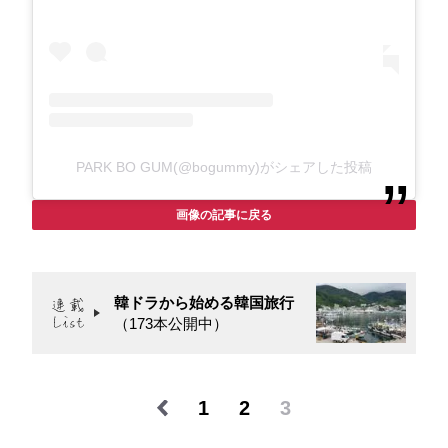
PARK BO GUM(@bogummy)がシェアした投稿
画像の記事に戻る
韓ドラから始める韓国旅行
（173本公開中）
1
2
3