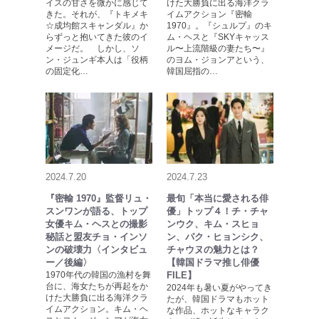
イスの甘さを微かに感じて
けた大勝負に出る海洋クラ
きた。それが、『トキメキ
イムアクション『密輸
☆成均館スキャンダル』か
1970』。『シュルプ』のキ
らずっと抱いてきた彼のイ
ム・ヘスと『SKYキャッス
メージだ。 しかし、ソ
ル〜上流階級の妻たち〜』
ン・ジュンギ本人は「役柄
のヨム・ジョンアという、
の固定化…
韓国屈指の…
2024.7.20
2024.7.23
『密輸 1970』監督リュ・
最旬「本当に愛される俳
スンワンが語る、トップ
優」トップ４！チ・チャ
女優キム・ヘスとの撮影
ンウク、キム・スヒョ
秘話と盟友チョ・インソ
ン、パク・ヒョンシク、
ンの破壊力〈インタビュ
チャウヌの魅力とは？
ー／後編〉
【韓国ドラマ推し俳優
1970年代の韓国の漁村を舞
FILE】
台に、海女たちが再起をか
2024年も暑い夏がやってき
けた大勝負に出る海洋クラ
たが、韓国ドラマもホット
イムアクション。キム・ヘ
な作品、ホットなキャラク