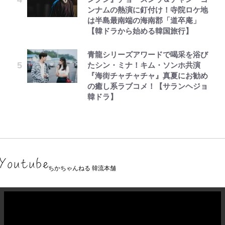
ンナムの熱演に釘付け！寺院ロケ地
は半島最南端の海南郡「道卒庵」
【韓ドラから始める韓国旅行】
青龍シリーズアワードで喝采を浴び
たシン・ミナ！キム・ソンホ共演
『海街チャチャチャ』真夏にお勧め
の癒し系ラブコメ！【サランヘジョ
韓ドラ】
ちかちゃんねる 韓流本舗