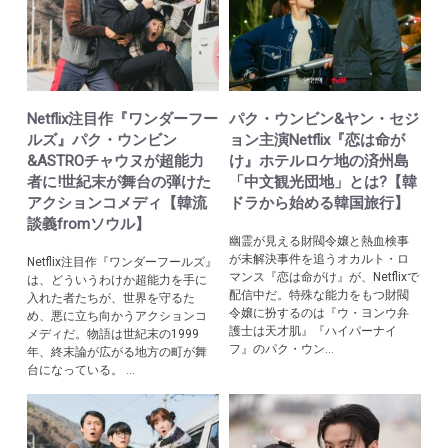
Netflix注目作『ワンダーフー
パク・ウンビン&ヤン・セジ
ルズ』パク・ウンビン
ョン主演Netflix『恋は命が
&ASTROチャウヌが超能力
け』ホテルロケ地の済州島
者に!世紀末が舞台の弾けた
「中文観光団地」とは?【韓
アクションコメディ【韓流
ドラから始める韓国旅行】
談義fromソウル】
幽霊が見える財閥令嬢と熱血検事
が未解決事件を追うオカルト・ロ
Netflix注目作『ワンダーフールズ』
マンス『恋は命がけ』が、Netflixで
は、どういうわけか超能力を手に
配信中だ。特殊な能力をもつ財閥
入れた者たちが、世界を守るた
令嬢に扮するのは『ウ・ヨンウ弁
め、悪に立ち向かうアクションコ
護士は天才肌』『ハイパーナイ
メディだ。物語は世紀末の1999
フ』のパク・ウン...
年、終末論が広がる地方の町が舞
台になっている。 ...