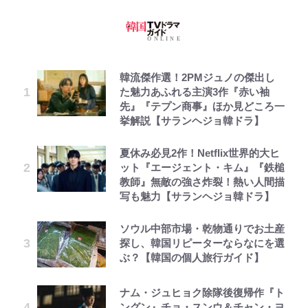
韓流傑作選！2PMジュノの傑出し
た魅力あふれる主演3作『赤い袖
先』『テプン商事』ほか見どころ一
挙解説【サランヘジョ韓ドラ】
夏休み必見2作！Netflix世界的大ヒ
ット『エージェント・キム』『鉄槌
教師』無敵の強さ炸裂！熱い人間描
写も魅力【サランヘジョ韓ドラ】
ソウル中部市場・乾物通りでお土産
探し、韓国リピーターならなにを選
ぶ？【韓国の個人旅行ガイド】
ナム・ジュヒョク除隊後復帰作『ト
ングン』チョ・スンウ＆チャン・ヨ