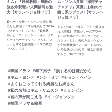
キム』『鉄槌教師』無敵の
ム・ソンホ共演『海街チャ
強さ炸裂!熱い人間描写も魅
チャチャ』真夏にお勧めの
力【サランヘジョ韓ドラ】
癒し系ラブコメ!【サランヘ
ジョ韓ドラ】
超ハードな拳アクションを売り物
にした韓国ドラマが連続してNetflix
去る7月31日に韓国・仁川で開催さ
で大ヒットしている。『鉄槌教
れた第5回「青龍シリーズアワー
師』と『エージェント・キム: リア
ド」の大賞のプレゼンターとなっ
クティべーティッド』である。 ス
たシン・ミナ。夫のキム・ウビン
カッとする勧善懲悪ドラマの典型
が主演男優賞にノミネートされて
であり、主人...
いて会場にいたので、彼女が登場
すると一気に注目さ...
#韓国ドラマ
#年下男子
#損するのは嫌だから
#キム・ヨンデ
#シン・ミナ
#チョン・ヘイン
#よくおごってくれる綺麗なお姉さん
#私の名前はキム・サムスン
#ヒョンビン
#君の声が聞こえる
#イ・ジョンソク
#韓国ドラマ＆映画