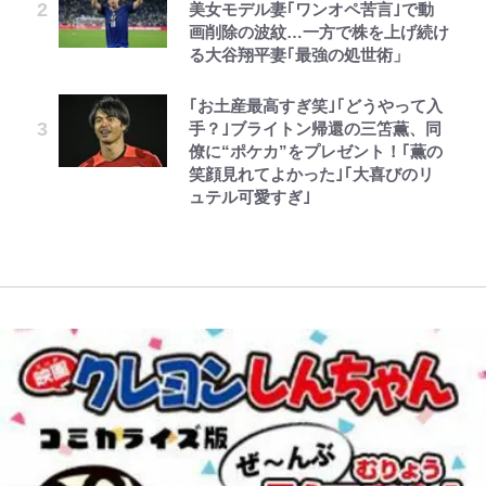
美女モデル妻｢ワンオペ苦言｣で動
に負けそうなヒルクライム、砂利道
味深「スネ毛ハラスメント」にも注
中傷動画…「計り知れない」切り抜
た「驚きの戦術」ストレッチ5に大
画削除の波紋…一方で株を上げ続け
を疾走して少年時代を振り返る50
目
き落選運動の影響と今語る「保育園
型ポイントガードも…
レビュー『仮面家族』悠木シュン・
とうちゃんが出世するゾ
公式-雑用付与術師が自分の最強に
る大谷翔平妻｢最強の処世術」
代の夏 長野県｜2026年
落ちた日本死ね」
著
気付くまで 第56話(1)
【川口春奈と結婚】板倉滉は「めっ
放送40周年『機動戦士ガンダム
｢お土産最高すぎ笑｣｢どうやって入
【夏は涼しい長野で「車中泊」旅】
ちゃモテる」 年収7億円・お洒落・
FRUITS ZIPPER鎮西寿々歌が語る
ZZ』いまだ語り継がれる「伝説の
手？｣ブライトン帰還の三笘薫、同
良質な湯は “山の恵み”！ 満足度を
包容力…超愛される日本代表
『天才てれびくん』時代の学びと
トンデモシーン」 「Zザク」に
僚に“ポケカ”をプレゼント！｢薫の
上げてくれる「温泉付きRVパー
22歳でアイドルの道を切り拓いた
「謎の光」も…
笑顔見れてよかった｣｢大喜びのリ
ク」おすすめ3選
「人生最大の決断」
ュテル可愛すぎ｣