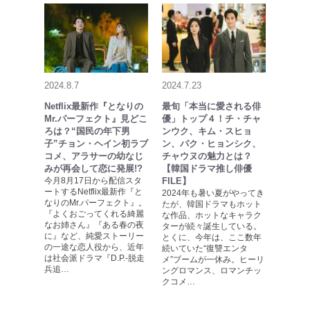
2024.8.7
2024.7.23
Netflix最新作『となりの
最旬「本当に愛される俳
Mr.パーフェクト』見どこ
優」トップ４！チ・チャ
ろは？“国民の年下男
ンウク、キム・スヒョ
子”チョン・ヘイン初ラブ
ン、パク・ヒョンシク、
コメ、アラサーの幼なじ
チャウヌの魅力とは？
みが再会して恋に発展!?
【韓国ドラマ推し俳優
今月8月17日から配信スタ
FILE】
ートするNetflix最新作『と
2024年も暑い夏がやってき
なりのMr.パーフェクト』。
たが、韓国ドラマもホット
『よくおごってくれる綺麗
な作品、ホットなキャラク
なお姉さん』『ある春の夜
ターが続々誕生している。
に』など、純愛ストーリー
とくに、今年は、ここ数年
の一途な恋人役から、近年
続いていた“復讐エンタ
は社会派ドラマ『D.P.-脱走
メ”ブームが一休み。ヒーリ
兵追…
ングロマンス、ロマンチッ
クコメ…