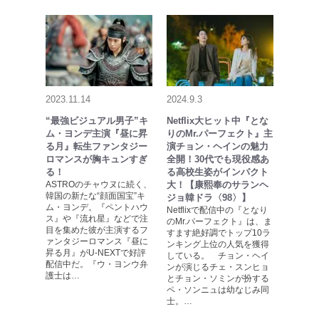
2023.11.14
2024.9.3
“最強ビジュアル男子”キ
Netflix大ヒット中『とな
ム・ヨンデ主演『昼に昇
りのMr.パーフェクト』主
る月』転生ファンタジー
演チョン・ヘインの魅力
ロマンスが胸キュンすぎ
全開！30代でも現役感あ
る！
る高校生姿がインパクト
ASTROのチャウヌに続く、
大！【康熙奉のサランヘ
韓国の新たな“顔面国宝”キ
ジョ韓ドラ〈98〉】
ム・ヨンデ。『ペントハウ
Netflixで配信中の『となり
ス』や『流れ星』などで注
のMr.パーフェクト』は、ま
目を集めた彼が主演するフ
すます絶好調でトップ10ラ
ァンタジーロマンス『昼に
ンキング上位の人気を獲得
昇る月』がU-NEXTで好評
している。 チョン・ヘイ
配信中だ。『ウ・ヨンウ弁
ンが演じるチェ・スンヒョ
護士は…
とチョン・ソミンが扮する
ペ・ソンニュは幼なじみ同
士。…