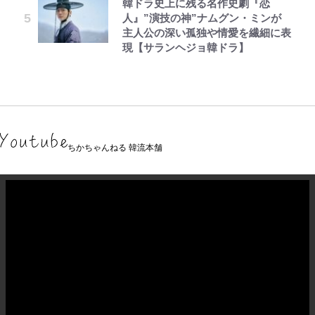
韓ドラ史上に残る名作史劇『恋
人』”演技の神”ナムグン・ミンが
主人公の深い孤独や情愛を繊細に表
現【サランヘジョ韓ドラ】
ちかちゃんねる 韓流本舗