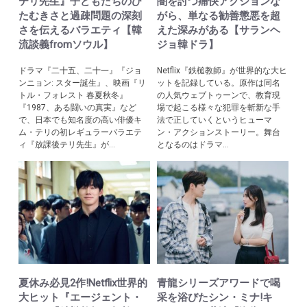
テリ先生』子どもたちのひ
闇を討つ痛快アクションな
たむきさと過疎問題の深刻
がら、単なる勧善懲悪を超
さを伝えるバラエティ【韓
えた深みがある【サランヘ
流談義fromソウル】
ジョ韓ドラ】
ドラマ『二十五、二十一』『ジョ
Netflix『鉄槌教師』が世界的な大ヒ
ンニョン: スター誕生』、映画『リ
ットを記録している。原作は同名
トル・フォレスト 春夏秋冬』
の人気ウェブトゥーンで、教育現
『1987、ある闘いの真実』など
場で起こる様々な犯罪を斬新な手
で、日本でも知名度の高い俳優キ
法で正していくというヒューマ
ム・テリの初レギュラーバラエテ
ン・アクションストーリー。舞台
ィ『放課後テリ先生』が...
となるのはドラマ...
夏休み必見2作!Netflix世界的
青龍シリーズアワードで喝
大ヒット『エージェント・
采を浴びたシン・ミナ!キ