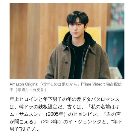
Amazon Original『損するのは嫌だから』Prime Videoで独占配信
中（毎週月・火更新）
年上ヒロインと年下男子の年の差ドタバタロマンス
は、韓ドラの鉄板設定だ。古くは、『私の名前はキ
ム・サムスン』（2005年）のヒョンビン、『君の声
が聞こえる』（2013年）のイ・ジョンソクと、“年下
男子”役でブ…