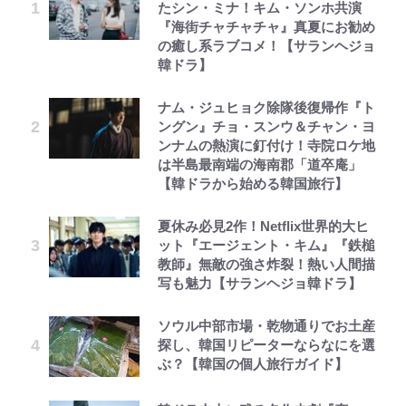
たシン・ミナ！キム・ソンホ共演
『海街チャチャチャ』真夏にお勧め
の癒し系ラブコメ！【サランヘジョ
韓ドラ】
ナム・ジュヒョク除隊後復帰作『ト
ングン』チョ・スンウ＆チャン・ヨ
ンナムの熱演に釘付け！寺院ロケ地
は半島最南端の海南郡「道卒庵」
【韓ドラから始める韓国旅行】
夏休み必見2作！Netflix世界的大ヒ
ット『エージェント・キム』『鉄槌
教師』無敵の強さ炸裂！熱い人間描
写も魅力【サランヘジョ韓ドラ】
ソウル中部市場・乾物通りでお土産
探し、韓国リピーターならなにを選
ぶ？【韓国の個人旅行ガイド】