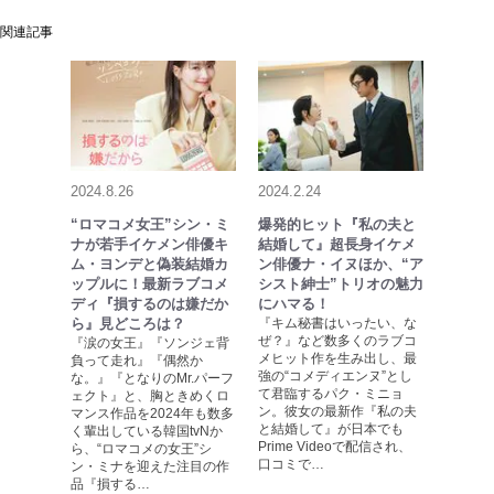
関連記事
2024.8.26
2024.2.24
“ロマコメ女王”シン・ミ
爆発的ヒット『私の夫と
ナが若手イケメン俳優キ
結婚して』超長身イケメ
ム・ヨンデと偽装結婚カ
ン俳優ナ・イヌほか、“ア
ップルに！最新ラブコメ
シスト紳士”トリオの魅力
ディ『損するのは嫌だか
にハマる！
ら』見どころは？
『キム秘書はいったい、な
ぜ？』など数多くのラブコ
『涙の女王』『ソンジェ背
メヒット作を生み出し、最
負って走れ』『偶然か
強の“コメディエンヌ”とし
な。』『となりのMr.パーフ
て君臨するパク・ミニョ
ェクト』と、胸ときめくロ
ン。彼女の最新作『私の夫
マンス作品を2024年も数多
と結婚して』が日本でも
く輩出している韓国tvNか
Prime Videoで配信され、
ら、“ロマコメの女王”シ
口コミで…
ン・ミナを迎えた注目の作
品『損する…