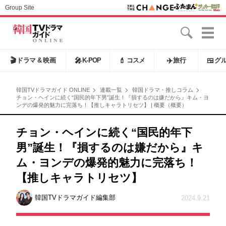
Group Site
🎬
ドラマ & 映画
🎤
K-POP
💄
コスメ
✈️
旅行
🍱
グ
韓国TVドラマガイド ONLINE
連載一覧
韓国ドラマ・推しコラム
チョン・ヘインに続く“国民的年下男”誕生！『損するのは嫌だから』キム・ヨ
ンデの爆発的魅力に完落ち！【推しキャラトリセツ】 | 概要（概要）
チョン・ヘインに続く“国民的年下
男”誕生！『損するのは嫌だから』キ
ム・ヨンデの爆発的魅力に完落ち！
【推しキャラトリセツ】
韓国TVドラマガイド編集部
2024.9.21