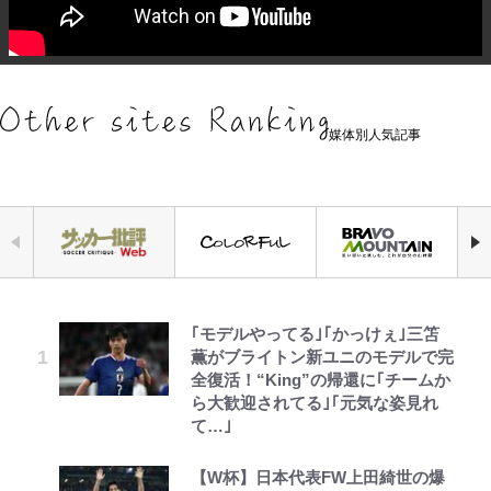
媒体別人気記事
｢モデルやってる｣｢かっけぇ｣三笘
空の轍と大地の雲と 第1回
アユは「怒らせて掛ける」魚だっ
「危ない」「やめて」第1子妊娠中
三代目魚武濱田成夫「すっごい勉強
浅草は日本の心だゾ
公式-ヒロインが来る前に妊娠しま
『ちいかわ』ファンの記憶に残る
薫がブライトン新ユニのモデルで完
た！ ルアーを追わせて釣りあげる
の田中みな実、ゴリゴリヒール着用
ができない阿呆」が京都の名門美術
した~詰んだはずの悪役令嬢です
「恐怖キャラ」の戦慄シーン 小さ
全復活！“King”の帰還に｢チームか
「アユイング」のオリジナリティ＆
に心配の声…ザックリ衣装にも意見
高校に受かった理由「落ちたと思っ
が、どうやら違うようです~ 第1話
くてかわいい世界なのに「見た目か
ら大歓迎されてる｣｢元気な姿見れ
おもしろさを知る
続々
てたので合格発表も行かなかったん
らしてヤバイ…」
て…｣
です」
第3回 出版までの道のり・その2
ボンジュールでポンジュースだゾ
公式-転生したら平民でした。~生活
【自転車】「若いときは登れたんだ
長瀬智也の“角刈りちっく短髪”変
令和のNBAを先取りしていた!?
水準に耐えられないので貴族を目指
【W杯】日本代表FW上田綺世の爆
けど……」 グラベルバイクで暑さ
貌姿に「超絶イケメン」大反響 意
元衆院議員・山尾志桜里が語る誹謗
『SLAM DUNK』が30年前に描い
します~ 第37話(2)