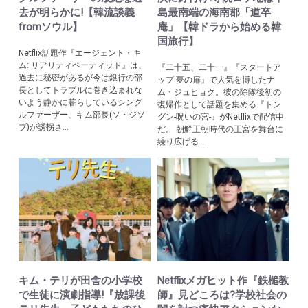
去が明らかに!【韓流談義
島最南端の海南郡「道卒
fromソウル】
庵」【韓ドラから始める韓
国旅行】
Netflix話題作『エージェント・キ
ム: リアリティペーティッド』は、
『二十五、二十一』『スタートア
過去に秘密があるが今は銀行の部
ップ:夢の扉』で人気を博したナ
長としてトラブルに巻き込まれな
ム・ジュヒョク。彼の除隊後初の
いよう静かに暮らしているシング
復帰作として話題を集める『トン
ルファーザー、キム部長(ソ・ジソ
グン-呪いの宮-』がNetflixで配信中
ブ)が誘拐さ...
だ。 朝鮮王朝時代の王宮を舞台に
繰り広げる...
キム・テリが田舎の小学校
Netflixメガヒット作『鉄槌教
で生徒に演劇指導!『放課後
師』見どころは?学校社会の