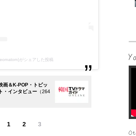
ᅲᆫ(@8eomatom)がシェアした投稿
画＆K-POP・トピッ
ト・インタビュー
（264
1
2
3