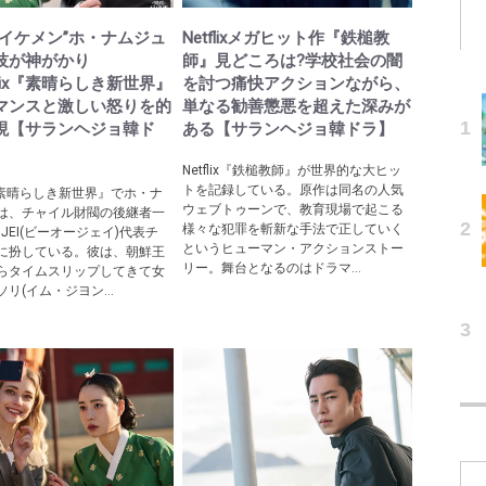
なイケメン”ホ・ナムジュ
Netflixメガヒット作『鉄槌教
技が神がかり
師』見どころは?学校社会の闇
tflix『素晴らしき新世界』
を討つ痛快アクションながら、
マンスと激しい怒りを的
単なる勧善懲悪を超えた深みが
現【サランヘジョ韓ド
ある【サランヘジョ韓ドラ】
Netflix『鉄槌教師』が世界的な大ヒッ
トを記録している。原作は同名の人気
ix『素晴らしき新世界』でホ・ナ
ウェブトゥーンで、教育現場で起こる
は、チャイル財閥の後継者一
様々な犯罪を斬新な手法で正していく
JEI(ビーオージェイ)代表チ
というヒューマン・アクションストー
に扮している。彼は、朝鮮王
リー。舞台となるのはドラマ...
らタイムスリップしてきて女
リ(イム・ジヨン...