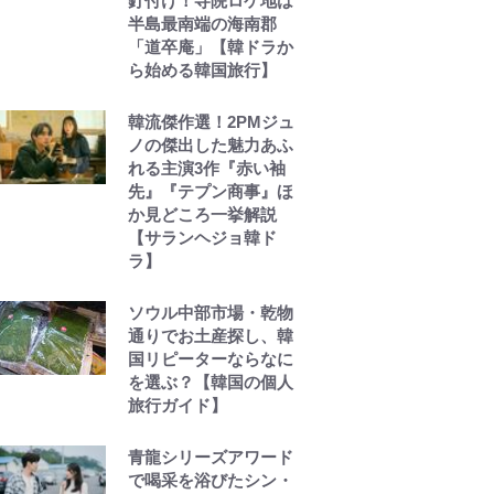
釘付け！寺院ロケ地は
半島最南端の海南郡
「道卒庵」【韓ドラか
ら始める韓国旅行】
韓流傑作選！2PMジュ
ノの傑出した魅力あふ
れる主演3作『赤い袖
先』『テプン商事』ほ
か見どころ一挙解説
【サランヘジョ韓ド
ラ】
ソウル中部市場・乾物
通りでお土産探し、韓
国リピーターならなに
を選ぶ？【韓国の個人
旅行ガイド】
青龍シリーズアワード
で喝采を浴びたシン・