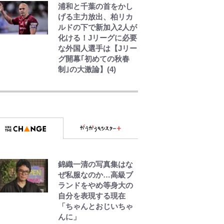
浦和と千葉の首をかし
げる主力放出、柏リカ
ルドの下で新加入2人が
化ける！Jリーグに必要
な外国人選手は【Jリー
グ開幕｢初めての秋春
制｣の大激論】(4)
千葉雄大、ほっそりイ
ケメン近影に「顔パン
パンだったのに」反
響 視聴者が想った激
変の納得理由
GLAY・TERU＆
PUFFY大貫亜美の“共
錦織一清の写真集はな
演”ショットに「夫婦で
ぜ私服なのか…高級ブ
写ってるの尊い」 長
ランドをやめ等身大の
女はもう23歳
自分を表現する現在
「ちゃんとおじいちゃ
第2子妊娠のてんちむ
んに」
「私ってミルタン