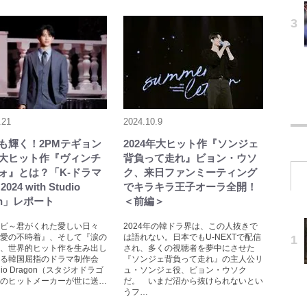
.21
2024.10.9
も輝く！2PMテギョン
2024年大ヒット作『ソンジェ
大ヒット作『ヴィンチ
背負って走れ』ビョン・ウソ
ォ』とは？「K-ドラマ
ク、来日ファンミーティング
024 with Studio
でキラキラ王子オーラ全開！
on」レポート
＜前編＞
ビ～君がくれた愛しい日々
2024年の韓ドラ界は、この人抜きで
愛の不時着』、そして『涙の
は語れない。日本でもU-NEXTで配信
、世界的ヒット作を生み出し
され、多くの視聴者を夢中にさせた
る韓国屈指のドラマ制作会
『ソンジェ背負って走れ』の主人公リ
dio Dragon（スタジオドラゴ
ュ・ソンジェ役、ビョン・ウソク
のヒットメーカーが世に送…
だ。 いまだ沼から抜けられないとい
うフ…