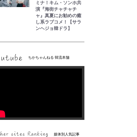
ミナ！キム・ソンホ共
演『海街チャチャチ
ャ』真夏にお勧めの癒
し系ラブコメ！【サラ
ンヘジョ韓ドラ】
ちかちゃんねる 韓流本舗
媒体別人気記事