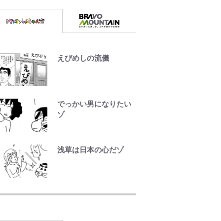
えびめしの流儀
でっかい男になりたい
ゾ
浅草は日本の心だゾ
荒々しい「火山帯」の
一端にいることを体
感！ 登頂約10分でも大
迫力「吾妻小富士」火