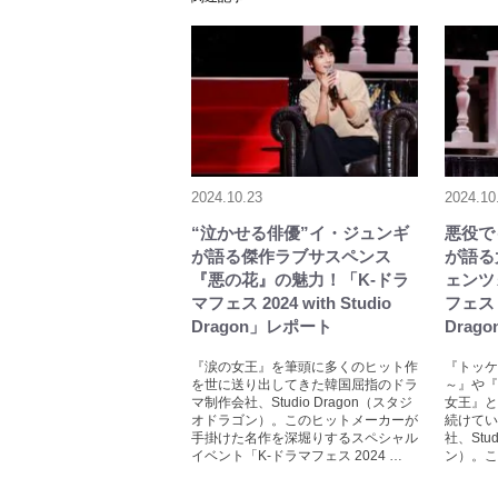
2024.10.23
2024.10
“泣かせる俳優”イ・ジュンギ
悪役で
が語る傑作ラブサスペンス
が語る
『悪の花』の魅力！「K-ドラ
ェンツ
マフェス 2024 with Studio
フェス 2
Dragon」レポート
Drag
『涙の女王』を筆頭に多くのヒット作
『トッケ
を世に送り出してきた韓国屈指のドラ
～』や『
マ制作会社、Studio Dragon（スタジ
女王』と
オドラゴン）。このヒットメーカーが
続けてい
手掛けた名作を深堀りするスペシャル
社、Stu
イベント「K-ドラマフェス 2024 …
ン）。こ