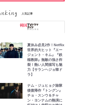
人気記事
夏休み必見2作！Netflix
世界的大ヒット『エー
ジェント・キム』『鉄
槌教師』無敵の強さ炸
裂！熱い人間描写も魅
力【サランヘジョ韓ド
ラ】
ナム・ジュヒョク除隊
後復帰作『トングン』
チョ・スンウ＆チャ
ン・ヨンナムの熱演に