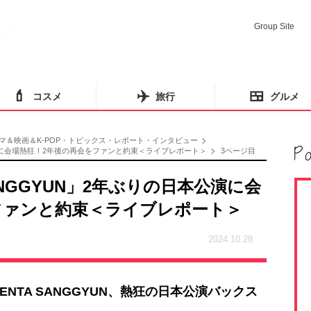
Group Site
💄
✈️
🍱
コスメ
旅行
グルメ
マ＆映画＆K-POP・トピックス・レポート・インタビュー
本公演に会場熱狂！2年後の再会をファンと約束＜ライブレポート＞
3ページ目
ANGGYUN」2年ぶりの日本公演に会
ファンと約束＜ライブレポート＞
2024.10.28
KENTA SANGGYUN、熱狂の日本公演バックス