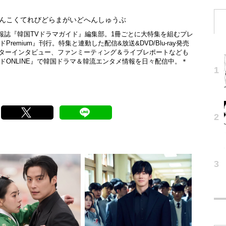
んこくてれびどらまがいどへんしゅうぶ
報誌『韓国TVドラマガイド』編集部。1冊ごとに大特集を組むプレ
remium』刊行。特集と連動した配信&放送&DVD/Blu-ray発売
スターインタビュー、ファンミーティング＆ライブレポートなども
イドONLINE』で韓国ドラマ＆韓流エンタメ情報を日々配信中。＊