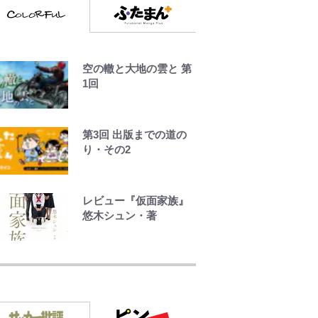
口を1周する「1時間半
ハイキング」パノラマ
絶景レポ【福島県福島
市】
空の轍と大地の雲と 第
青く美しい「幸せのブ
1回
ルービー」の正体と
は？ 身近な場所で見つ
けるコツを紹介【あな
第3回 出版までの道の
たのすぐそばにいる
り・その2
「季節の虫」の探し方
vol.21】
レビュー『仮面家族』
【キャンプ自己啓発】
悠木シュン・著
増えすぎたギアを棚卸
し！ “ウルトラライト”
「自分の絵ごと、この
目指した「自分スタイ
ジャンルはそろそろ終
ル」再構築でわかった
わりかな」江口寿史が
「本当に必要な7つの道
炎上を経て樋口毅宏に
具」とは
語ったこと