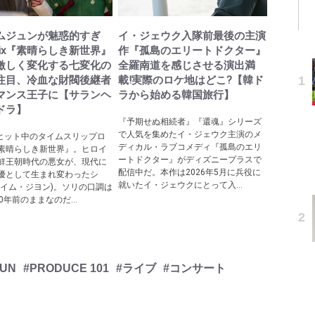
ムジュンが魅惑的すぎ
イ・ジェウク入隊前最後の主演
tflix『素晴らしき新世界』
作『孤島のエリートドクター』
激しく変化する七変化の
全羅南道を感じさせる演出満
注目、冷血な財閥後継者
載!実際のロケ地はどこ?【韓ド
マンス王子に【サランヘ
ラから始める韓国旅行】
ドラ】
『予期せぬ相続者』『還魂』シリーズ
で人気を集めたイ・ジェウク主演のメ
ix大ヒット中のタイムスリップロ
ディカル・ラブコメディ『孤島のエリ
素晴らしき新世界』。ヒロイ
ートドクター』がディズニープラスで
鮮王朝時代の悪女が、現代に
配信中だ。本作は2026年5月に兵役に
優として生まれ変わったシ
就いたイ・ジェウクにとって入...
(イム・ジヨン)。ソリの口調は
0年前のままなのだ...
YUN
#PRODUCE 101
#ライブ
#コンサート