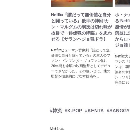
Netflix『誰だって無価値な自分
ホ・ナ
と闘っている』後半の神回!カ
る!Ne
ン・マルグムの演技は切れ味が
感情が
抜群で「俳優魂の降臨」を思わ
演技に
せる【サランヘジョ韓ドラ】
からロ
ジョ韓
Netflixヒューマン群像劇『誰だって無
価値な自分と闘っている』の主人公フ
Netfl
ァン・ドンマン(ク・ギョファン)は、
マンス『
20年間も念願の映画監督としてデビュ
ンは、朝
ーできなかった。その腹いせに、他の
無名の女
監督を徹底的にけなす投稿を...
ン・ソリ
完全に30
#韓流
#K-POP
#KENTA
#SANGG
関連記事