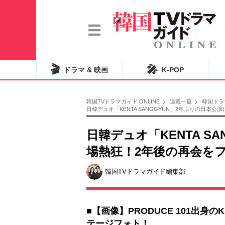
🎬
🎤
ドラマ & 映画
K-POP
韓国TVドラマガイド ONLINE
連載一覧
韓国ドラ
日韓デュオ「KENTA SANGGYUN」2年ぶりの日
日韓デュオ「KENTA S
場熱狂！2年後の再会を
韓国TVドラマガイド編集部
■【画像】PRODUCE 101出身の
テージフォト！