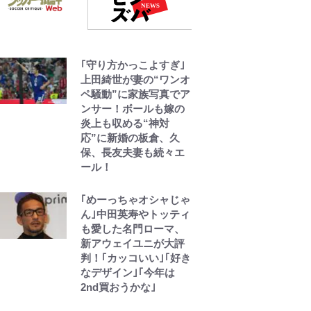
「カルチャーは引用の
歴史である」江口寿史
と樋口毅宏、“引用と継
｢守り方かっこよすぎ｣
承”をめぐる対話
上田綺世が妻の“ワンオ
ペ騒動”に家族写真でア
1万円超えも「納得のク
ンサー！ボールも嫁の
オリティ」『この素晴
炎上も収める“神対
らしい世界に祝福
応”に新婚の板倉、久
を！』10万針以上の密
保、長友夫妻も続々エ
度で再現された“めぐみ
ール！
ん刺繍ワークシャツ”に
ファンも感動
｢めーっちゃオシャじゃ
ん｣中田英寿やトッティ
も愛した名門ローマ、
新アウェイユニが大評
判！｢カッコいい｣｢好き
なデザイン｣｢今年は
2nd買おうかな｣