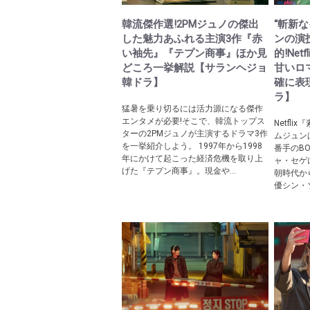
韓流傑作選!2PMジュノの傑出
“斬新
した魅力あふれる主演3作『赤
ンの演
い袖先』『テプン商事』ほか見
的!Ne
どころ一挙解説【サランヘジョ
甘いロ
韓ドラ】
確に表
ラ】
猛暑を乗り切るには活力源になる傑作
エンタメが必要!そこで、韓流トップス
Netfl
ターの2PMジュノが主演するドラマ3作
ムジュン
を一挙紹介しよう。 1997年から1998
番手のBO
年にかけて起こった経済危機を取り上
ャ・セゲ
げた『テプン商事』。現金や...
朝時代か
優シン・ソ