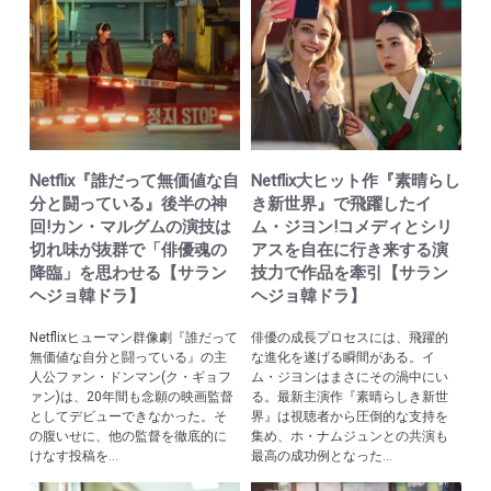
Netflix『誰だって無価値な自
Netflix大ヒット作『素晴らし
分と闘っている』後半の神
き新世界』で飛躍したイ
回!カン・マルグムの演技は
ム・ジヨン!コメディとシリ
切れ味が抜群で「俳優魂の
アスを自在に行き来する演
降臨」を思わせる【サラン
技力で作品を牽引【サラン
ヘジョ韓ドラ】
ヘジョ韓ドラ】
Netflixヒューマン群像劇『誰だって
俳優の成長プロセスには、飛躍的
無価値な自分と闘っている』の主
な進化を遂げる瞬間がある。イ
人公ファン・ドンマン(ク・ギョフ
ム・ジヨンはまさにその渦中にい
ァン)は、20年間も念願の映画監督
る。最新主演作『素晴らしき新世
としてデビューできなかった。そ
界』は視聴者から圧倒的な支持を
の腹いせに、他の監督を徹底的に
集め、ホ・ナムジュンとの共演も
けなす投稿を...
最高の成功例となった...