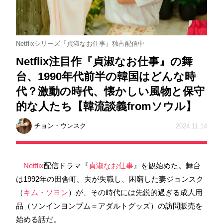
Netflixシリーズ『貞淑なお仕事』独占配信中
Netflix注目作『貞淑なお仕事』の舞
台、1990年代前半の韓国はどんな時
代？激動の時代、懐かしい風物と保守
的な人たち【韓流談義fromソウル】
チョン・ウンスク
2024.11.14
Netflix
配信ドラマ『
貞淑なお仕事
』を観始めた。舞台
は1992年の田舎町。夫が失職し、困窮した妻ジョンスク
（
キム・ソヨン
）が、その時代には先鋭的過ぎる成人用
品（ソンインヨンプム＝アダルトグッズ）の訪問販売を
始める話だ。