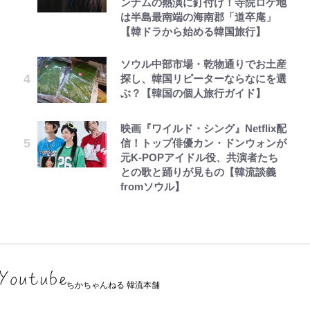
ンナムの熱演に釘付け！寺院ロケ地
は半島最南端の海南郡「道卒庵」
【韓ドラから始める韓国旅行】
ソウル中部市場・乾物通りでお土産
探し、韓国リピーターならなにを選
ぶ？【韓国の個人旅行ガイド】
映画『ワイルド・シング』Netflix配
信！トップ俳優カン・ドンウォンが
元K-POPアイドル役、共演者たち
との歌と踊りが見もの【韓流談義
fromソウル】
ちかちゃんねる 韓流本舗