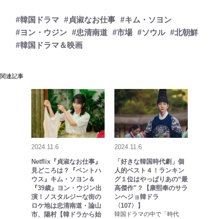
#韓国ドラマ
#貞淑なお仕事
#キム・ソヨン
#ヨン・ウジン
#忠清南道
#市場
#ソウル
#北朝鮮
#韓国ドラマ＆映画
関連記事
2024.11.6
2024.11.6
Netflix『貞淑なお仕事』
「好きな韓国時代劇」個
見どころは？『ペントハ
人的ベスト４！ランキン
ウス』キム・ソヨン＆
グ１位はやっぱりあの“最
『39歳』ヨン・ウジン出
高傑作”？【康熙奉のサラ
演！ノスタルジーな街の
ンヘジョ韓ドラ
ロケ地は忠清南道・論山
〈107〉】
市、陽村【韓ドラから始
韓国ドラマの中で「時代