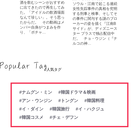
酒を飲むシーンがおすすめ
ソウル・江南で起こる連続
に出てきたので再生してみ
女性失踪事件の真相を究明
た。「アイドルの飲酒場面
する刑事と検事、そしてそ
なんて珍しい」。そう思っ
の事件に関与する謎のブロ
たからだ。 その動画はメ
ーカーの姿を描く『江南B
ンバー自身がつまみを作
サイド』が、ディズニース
り、「ポチャ…
ター プラスで独占配信中
だ。 チョ・ウジン（『ナ
ルコの神…
人気タグ
#ナムグン・ミン
#韓国ドラマ＆映画
#アン・ウンジン
#トングン
#韓国料理
#イ・ダイン
#韓国旅行
#イ・ハクジュ
#韓国コスメ
#チェ・デフン