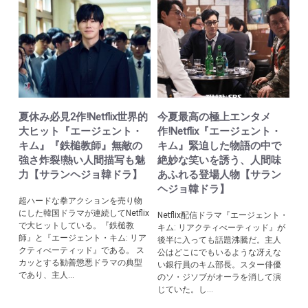
夏休み必見2作!Netflix世界的
今夏最高の極上エンタメ
大ヒット『エージェント・
作!Netflix『エージェント・
キム』『鉄槌教師』無敵の
キム』緊迫した物語の中で
強さ炸裂!熱い人間描写も魅
絶妙な笑いを誘う、人間味
力【サランヘジョ韓ドラ】
あふれる登場人物【サラン
ヘジョ韓ドラ】
超ハードな拳アクションを売り物
にした韓国ドラマが連続してNetflix
Netflix配信ドラマ『エージェント・
で大ヒットしている。『鉄槌教
キム: リアクティべーティッド』が
師』と『エージェント・キム: リア
後半に入っても話題沸騰だ。主人
クティべーティッド』である。 ス
公はどこにでもいるような冴えな
カッとする勧善懲悪ドラマの典型
い銀行員のキム部長。スター俳優
であり、主人...
のソ・ジソブがオーラを消して演
じていた。し...