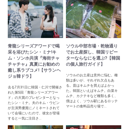
青龍シリーズアワードで喝
ソウル中部市場・乾物通り
采を浴びたシン・ミナ!キ
でお土産探し、韓国リピー
ム・ソンホ共演『海街チャ
ターならなにを選ぶ?【韓国
チャチャ』真夏にお勧めの
の個人旅行ガイド】
癒し系ラブコメ!【サランヘ
ソウルのお土産は意外に悩む。種
ジョ韓ドラ】
類は多いが、それぞれ欠点もあ
る。昔はキムチを買えばよかっ
去る7月31日に韓国・仁川で開催さ
た。韓国といえばキムチ。白菜キ
れた第5回「青龍シリーズアワー
ムチ、カクテキなど種類も多く、
ド」の大賞のプレゼンターとなっ
僕はよく、ソウル駅にあるロッテ
たシン・ミナ。夫のキム・ウビン
マートの食料品売り場で...
が主演男優賞にノミネートされて
いて会場にいたので、彼女が登場
すると一気に注目さ...