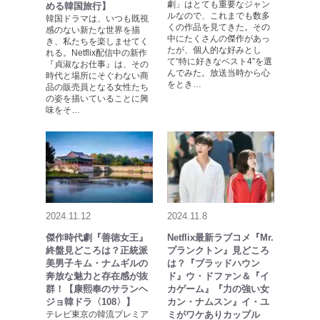
劇」はとても重要なジャン
める韓国旅行】
ルなので、これまでも数多
韓国ドラマは、いつも既視
くの作品を見てきた。その
感のない新たな世界を描
中にたくさんの傑作があっ
き、私たちを楽しませてく
たが、個人的な好みとし
れる。Netflix配信中の新作
て“特に好きなベスト4”を選
『貞淑なお仕事』は、その
んでみた。放送当時から心
時代と場所にそぐわない商
をとき…
品の販売員となる女性たち
の姿を描いていることに興
味をそ…
2024.11.12
2024.11.8
傑作時代劇『善徳女王』
Netflix最新ラブコメ『Mr.
終盤見どころは？正統派
プランクトン』見どころ
美男子キム・ナムギルの
は？『ブラッドハウン
奔放な魅力と存在感が抜
ド』ウ・ドファン＆『イ
群！【康熙奉のサランヘ
カゲーム』『力の強い女
ジョ韓ドラ〈108〉】
カン・ナムスン』イ・ユ
テレビ東京の韓流プレミア
ミがワケありカップル