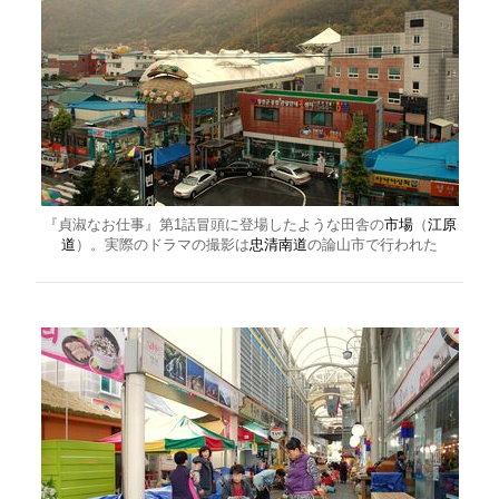
『貞淑なお仕事』第1話冒頭に登場したような田舎の
市場
（
江原
道
）。実際のドラマの撮影は
忠清南道
の論山市で行われた