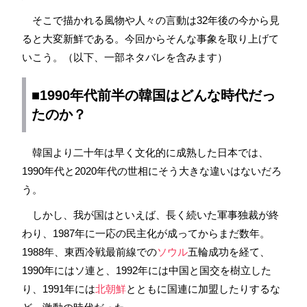
そこで描かれる風物や人々の言動は32年後の今から見
ると大変新鮮である。今回からそんな事象を取り上げて
いこう。（以下、一部ネタバレを含みます）
■1990年代前半の
韓国
はどんな時代だっ
たのか？
韓国より二十年は早く文化的に成熟した日本では、
1990年代と2020年代の世相にそう大きな違いはないだろ
う。
しかし、我が国はといえば、長く続いた軍事独裁が終
わり、1987年に一応の民主化が成ってからまだ数年。
1988年、東西冷戦最前線での
ソウル
五輪成功を経て、
1990年にはソ連と、1992年には中国と国交を樹立した
り、1991年には
北朝鮮
とともに国連に加盟したりするな