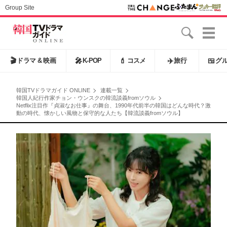
Group Site
🎬
ドラマ & 映画
🎤
K-POP
💄
コスメ
✈️
旅行
🍱
グ
韓国TVドラマガイド ONLINE
連載一覧
韓国人紀行作家チョン・ウンスクの韓流談義fromソウル
Netflix注目作『貞淑なお仕事』の舞台、1990年代前半の韓国はどんな時代？激
動の時代、懐かしい風物と保守的な人たち【韓流談義fromソウル】