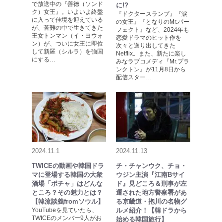
で放送中の『善徳（ソンド
に!?
ク）女王』。いよいよ終盤
『ドクタースランプ』『涙
に入って佳境を迎えている
の女王』『となりのMr.パー
が、苦難の中で生きてきた
フェクト』など、2024年も
王女トンマン（イ・ヨウォ
恋愛ドラマのヒット作を
ン）が、ついに女王に即位
次々と送り出してきた
して新羅（シルラ）を強国
Netflix。また、新たに楽し
にする…
みなラブコメディ『Mr.プラ
ンクトン』が11月8日から
配信スター…
2024.11.1
2024.11.13
TWICEの動画や韓国ドラ
チ・チャンウク、チョ・
マに登場する韓国の大衆
ウジン主演『江南Bサイ
酒場「ポチャ」はどんな
ド』見どころ＆刑事が左
ところ？その魅力とは？
遷された地方警察署があ
【韓流談義fromソウル】
る京畿道・抱川の名物グ
YouTubeを見ていたら、
ルメ紹介！【韓ドラから
TWICEのメンバー9人がお
始める韓国旅行】