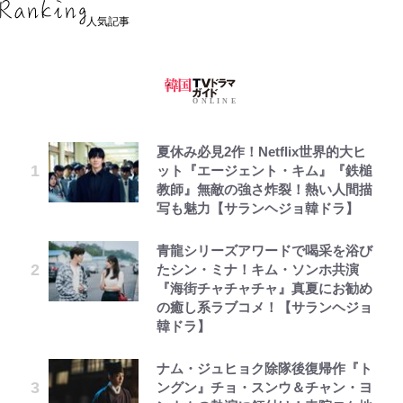
人気記事
夏休み必見2作！Netflix世界的大ヒ
ット『エージェント・キム』『鉄槌
教師』無敵の強さ炸裂！熱い人間描
写も魅力【サランヘジョ韓ドラ】
青龍シリーズアワードで喝采を浴び
たシン・ミナ！キム・ソンホ共演
『海街チャチャチャ』真夏にお勧め
の癒し系ラブコメ！【サランヘジョ
韓ドラ】
ナム・ジュヒョク除隊後復帰作『ト
ングン』チョ・スンウ＆チャン・ヨ