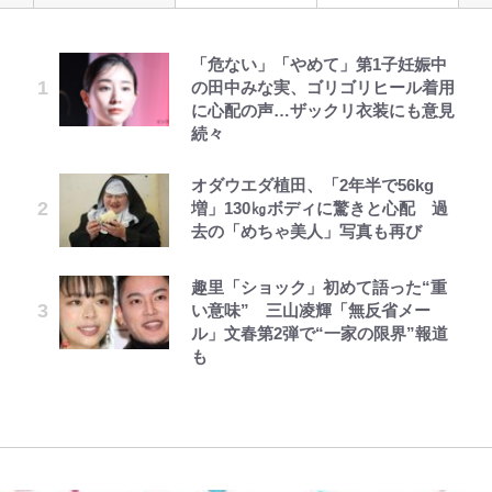
「危ない」「やめて」第1子妊娠中
元衆院議員・山尾志桜里が語る誹謗
｢お土産最高すぎ笑｣｢どうやって入
公式-婚約破棄されたのでお掃除メ
浅草は日本の心だゾ
空の轍と大地の雲と 第1回
ファミマと『VIVANT』第2シーズ
荒々しい「火山帯」の一端にいるこ
の田中みな実、ゴリゴリヒール着用
中傷動画…「計り知れない」切り抜
手？｣ブライトン帰還の三笘薫、同
イドになったら笑わない貴公子様に
ンのコラボがスタート！ “別班饅
とを体感！ 登頂約10分でも大迫力
に心配の声…ザックリ衣装にも意見
き落選運動の影響と今語る「保育園
僚に“ポケカ”をプレゼント！｢薫の
溺愛されました 第27話(3)
頭”や限定グッズ登場にファン感激
「吾妻小富士」火口を1周する「1
続々
落ちた日本死ね」
笑顔見れてよかった｣｢大喜びのリ
「これは買うしかない！」
時間半ハイキング」パノラマ絶景レ
ュテル可愛すぎ｣
ポ【福島県福島市】
公式-苦節四年、理想の聖女を演じ
とうちゃんが出世するゾ
第3回 出版までの道のり・その2
オダウエダ植田、「2年半で56kg
誹謗中傷も「『そうせざるを得ない
『ONE PIECE』今後の展開に絡ん
るのに疲れました ~便利屋扱いする
増」130㎏ボディに驚きと心配 過
事情』がある」…山尾志桜里が
W杯クオーター制への大反発か、
できそうな「意味深な表紙連載」
アユは「怒らせて掛ける」魚だっ
国は捨て“白魔導士”となり旅に出
去の「めちゃ美人」写真も再び
SNSのバッシングにも向き合う理
FIFA会長を追い詰めた｢欧州のボイ
「神」エネルの月での展開に、元王
た！ ルアーを追わせて釣りあげる
る~ 第12話(1)
由と独自メンタル術
コット｣と再選の行方【FIFA3兆円
下七武海の謎めいた過去も…
「アユイング」のオリジナリティ＆
ボンジュールでポンジュースだゾ
レビュー『仮面家族』悠木シュン・
の野望と2度のオウンゴール、来年
おもしろさを知る
趣里「ショック」初めて語った“重
公式-最強宮廷指南役のおっさん、
著
3月の会長選】(3)
武田久美子が語る23年ぶり写真集
南や和也だけじゃない！『タッチ』
い意味” 三山凌輝「無反省メー
追放された僻地で無双する~幻とな
の裏側…57歳の妥協なき美ボディ
上杉達也の才能を「いち早く見出し
やってはいけない！「キャンプツー
ル」文春第2弾で“一家の限界”報道
った種族の美少女たちを育てて辺境
と「貝殻水着」を超える伝説の衣装
｢モデルやってる｣｢かっけぇ｣三笘
た人物たち」
リング」での「NGパッキング」7
も
を開拓~ 第23話(3)
に迫る
薫がブライトン新ユニのモデルで完
選！ 安全＆快適につながる「荷物
全復活！“King”の帰還に｢チームか
の順序や位置」積載のコツとは？
ら大歓迎されてる｣｢元気な姿見れ
「実体験レポ」
て…｣