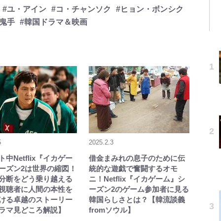
#ユ・アイン
#コ・チャンソク
#ヒョン・ボンシク
#鬼手
#韓国ドラマ＆映画
5
2025.2.3
中Netflix『イカゲー
借金まみれの息子のために伝
ーズン2は世界の縮図！
統的な遊戯で奮闘するオモ
分断をどう乗り越える
ニ！Netflix『イカゲーム』シ
視聴者に人間の本性を
ーズン2のゲーム参加者に見る
ける卓越のストーリー
韓国らしさとは？【韓流談義
ラマ見どころ解説】
fromソウル】