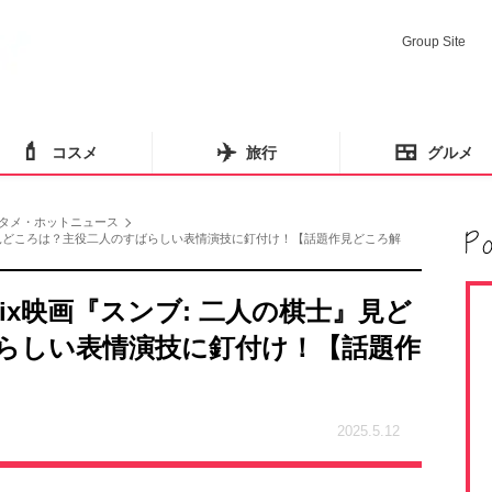
Group Site
💄
✈️
🍱
コスメ
旅行
グルメ
タメ・ホットニュース
棋士』見どころは？主役二人のすばらしい表情演技に釘付け！【話題作見どころ解
lix映画『スンブ: 二人の棋士』見ど
らしい表情演技に釘付け！【話題作
2025.5.12