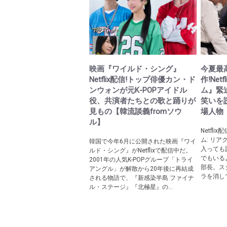
映画『ワイルド・シング』
今夏最
Netflix配信!トップ俳優カン・ド
作!Ne
ンウォンが元K-POPアイドル
ム』緊
役、共演者たちとの歌と踊りが
笑いを
見もの【韓流談義fromソウ
場人物
ル】
Netfl
ム: リ
韓国で今年6月に公開された映画『ワイ
入っても
ルド・シング』がNetflixで配信中だ。
でもいる
2001年の人気K-POPグループ「トライ
部長。ス
アングル」が解散から20年後に再結成
ラを消して
される物語で、『新感染半島 ファイナ
ル・ステージ』『北極星』の...