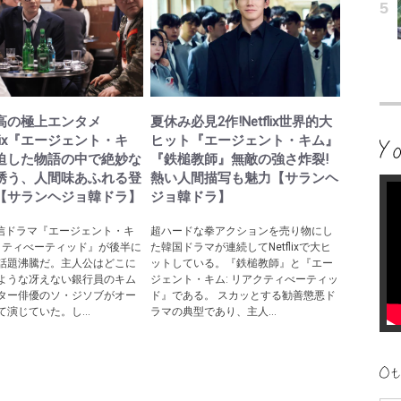
高の極上エンタメ
夏休み必見2作!Netflix世界的大
tflix『エージェント・キ
ヒット『エージェント・キム』
迫した物語の中で絶妙な
『鉄槌教師』無敵の強さ炸裂!
誘う、人間味あふれる登
熱い人間描写も魅力【サランヘ
【サランヘジョ韓ドラ】
ジョ韓ドラ】
ix配信ドラマ『エージェント・キ
超ハードな拳アクションを売り物にし
アクティべーティッド』が後半に
た韓国ドラマが連続してNetflixで大ヒ
話題沸騰だ。主人公はどこに
ットしている。『鉄槌教師』と『エー
ような冴えない銀行員のキム
ジェント・キム: リアクティべーティッ
ター俳優のソ・ジソブがオー
ド』である。 スカッとする勧善懲悪ド
演じていた。し...
ラマの典型であり、主人...