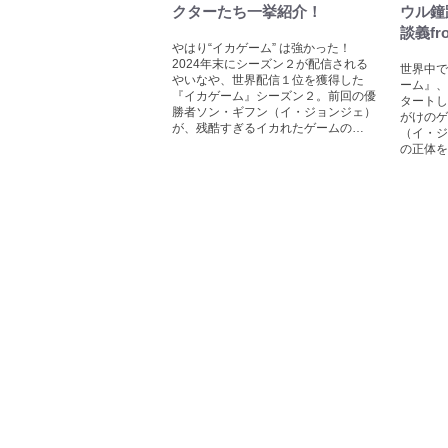
クターたち一挙紹介！
ウル鐘
談義f
やはり“イカゲーム” は強かった！
2024年末にシーズン２が配信される
世界中で
やいなや、世界配信１位を獲得した
ーム』、
『イカゲーム』シーズン２。前回の優
タートし
勝者ソン・ギフン（イ・ジョンジェ）
がけのゲ
が、残酷すぎるイカれたゲームの…
（イ・ジ
の正体を