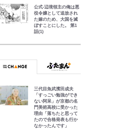
れは買い｣｢ここ10年で
公式-辺境領主の俺は悪
ベスト｣
役令嬢として追放され
た嫁のため、大国を滅
ぼすことにした。 第1
話(1)
アユは「怒らせて掛け
る」魚だった！ ルアー
を追わせて釣りあげる
「アユイング」のオリ
ジナリティ＆おもしろ
さを知る
【夏は涼しい長野で
「車中泊」旅】良質な
三代目魚武濱田成夫
湯は “山の恵み”！ 満足
「すっごい勉強ができ
度を上げてくれる「温
ない阿呆」が京都の名
泉付きRVパーク」おす
門美術高校に受かった
すめ3選
理由「落ちたと思って
たので合格発表も行か
なかったんです」
【南会津に要チェック