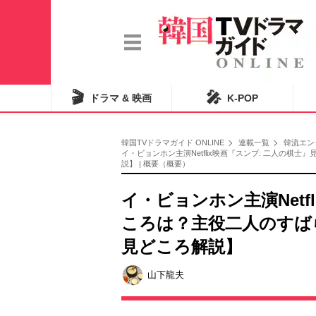
🎬
🎤
ドラマ & 映画
K-POP
韓国TVドラマガイド ONLINE
連載一覧
韓流エン
イ・ビョンホン主演Netflix映画『スンブ: 二人の
説】 | 概要（概要）
イ・ビョンホン主演Netf
ころは？主役二人のすば
見どころ解説】
山下龍夫