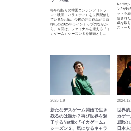
Netf
ン2が昨
毎年指折りの韓国コンテンツ（ドラ
ットを続
マ・映画・バラエティ）を世界配信し
信された
ているNetflix。今後の注目作品が目白
戯を取り
押しの2025年ラインナップのなかか
ストーリ
ら、今回は、ファイナルを迎える『イ
カゲーム』シーズン３を筆頭とし…
2025.1.9
2024.12
新たなデスゲーム開始で生き
世界的大
残るのは誰か？再び世界を魅
カゲー
了するNetflix『イカゲーム』
1話の
シーズン２、気になるキャラ
日本人