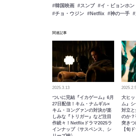
#韓国映画
#スンブ
#イ・ビョンホン
#チョ・ウジン
#Netflix
#神の一手
関連記事
2025.3.13
2025.2.
ついに完結『イカゲーム』6月
大ヒット
27日配信！キム・ナムギル×
ム』シ
キム・ヨングァンの対決が楽
対立と
しみな『トリガー』など注目
のか？
作続々！Netflixドラマ2025ラ
突きつ
インナップ〈サスペンス、シ
【旬ド
リーズ編〉