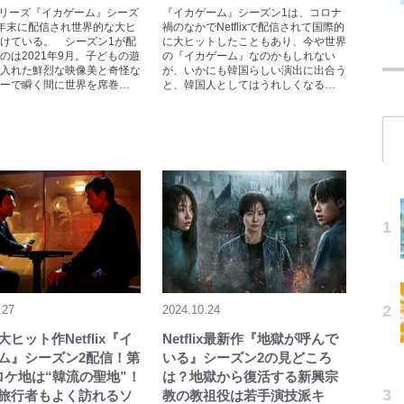
lixシリーズ『イカゲーム』シーズ
『イカゲーム』シーズン1は、コロナ
年末に配信され世界的な大ヒ
禍のなかでNetflixで配信されて国際的
けている。 シーズン1が配
に大ヒットしたこともあり、今や世界
のは2021年9月。子どもの遊
の『イカゲーム』なのかもしれない
入れた鮮烈な映像美と奇怪な
が、いかにも韓国らしい演出に出合う
ーで瞬く間に世界を席巻…
と、韓国人としてはうれしくなる…
.27
2024.10.24
ヒット作Netflix『イ
Netflix最新作『地獄が呼んで
ム』シーズン2配信！第
いる』シーズン2の見どころ
ロケ地は“韓流の聖地”！
は？地獄から復活する新興宗
旅行者もよく訪れるソ
教の教祖役は若手演技派キ