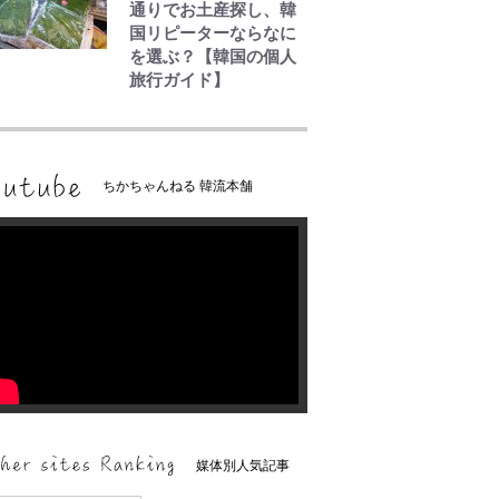
通りでお土産探し、韓
国リピーターならなに
を選ぶ？【韓国の個人
旅行ガイド】
ちかちゃんねる 韓流本舗
媒体別人気記事