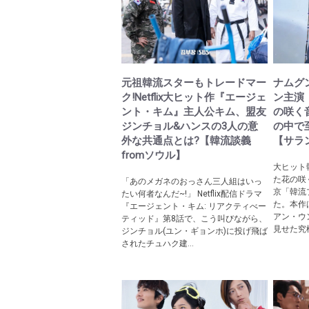
元祖韓流スターもトレードマー
ナムグ
ク!Netflix大ヒット作『エージェ
ン主演
ント・キム』主人公キム、盟友
の咲く
ジンチョル&ハンスの3人の意
の中で
外な共通点とは?【韓流談義
【サラ
fromソウル】
大ヒット
た花の咲
「あのメガネのおっさん三人組はいっ
京「韓流
たい何者なんだ~!」 Netflix配信ドラマ
た。本作
『エージェント・キム: リアクティべー
アン・ウ
ティッド』第8話で、こう叫びながら、
見せた究極
ジンチョル(ユン・ギョンホ)に投げ飛ば
されたチュハク建...