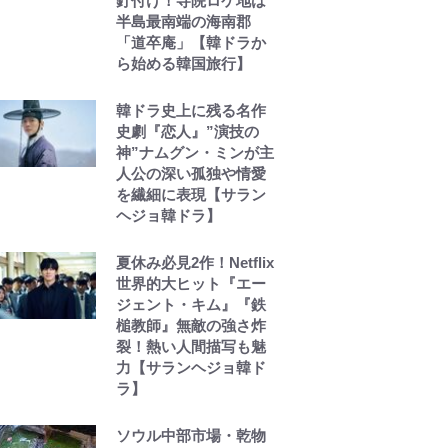
釘付け！寺院ロケ地は
半島最南端の海南郡
「道卒庵」【韓ドラか
ら始める韓国旅行】
韓ドラ史上に残る名作
史劇『恋人』”演技の
神”ナムグン・ミンが主
人公の深い孤独や情愛
を繊細に表現【サラン
ヘジョ韓ドラ】
夏休み必見2作！Netflix
世界的大ヒット『エー
ジェント・キム』『鉄
槌教師』無敵の強さ炸
裂！熱い人間描写も魅
力【サランヘジョ韓ド
ラ】
ソウル中部市場・乾物