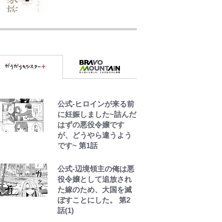
【W杯】日本代表FW上
田綺世の爆美女モデル
妻｢ワンオペ苦言｣で動
画削除の波紋…一方で
株を上げ続ける大谷翔
平妻｢最強の処世術」
｢たのむ。売ってくれ｣
松田直樹さん急逝から
公式-ヒロインが来る前
15年…横浜FMが開幕戦
に妊娠しました~詰んだ
で着る追悼Tシャツにフ
はずの悪役令嬢です
ァン熱望｢買いたい…そ
が、どうやら違うよう
して選手と一緒に着た
です~ 第1話
い｣
公式-辺境領主の俺は悪
超大物女優との熱愛報
役令嬢として追放され
道でも話題！板倉滉所
た嫁のため、大国を滅
属アヤックスの｢カッコ
ぼすことにした。 第2
よすぎる｣黒×金の新ア
話(1)
ウェイユニに反響！｢こ