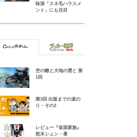
味深「スネ毛ハラスメ
ント」にも注目
ボンジュールでポンジ
ュースだゾ
とうちゃんが出世する
ゾ
空の轍と大地の雲と 第
ボーちゃんの一途な気
1回
持ちだゾ
第3回 出版までの道の
り・その2
レビュー『仮面家族』
悠木シュン・著