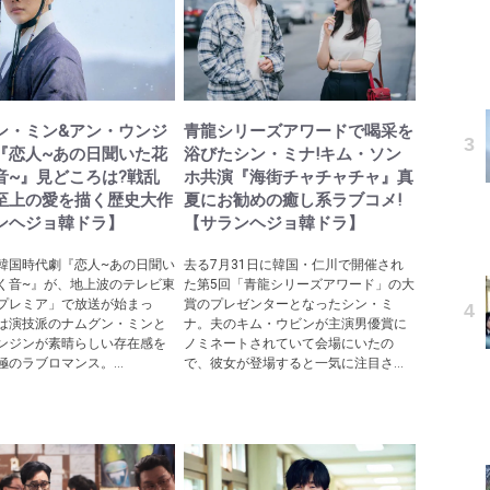
ン・ミン&アン・ウンジ
青龍シリーズアワードで喝采を
『恋人~あの日聞いた花
浴びたシン・ミナ!キム・ソン
音~』見どころは?戦乱
ホ共演『海街チャチャチャ』真
至上の愛を描く歴史大作
夏にお勧めの癒し系ラブコメ!
ンヘジョ韓ドラ】
【サランヘジョ韓ドラ】
韓国時代劇『恋人~あの日聞い
去る7月31日に韓国・仁川で開催され
く音~』が、地上波のテレビ東
た第5回「青龍シリーズアワード」の大
プレミア」で放送が始まっ
賞のプレゼンターとなったシン・ミ
は演技派のナムグン・ミンと
ナ。夫のキム・ウビンが主演男優賞に
ンジンが素晴らしい存在感を
ノミネートされていて会場にいたの
のラブロマンス。...
で、彼女が登場すると一気に注目さ...