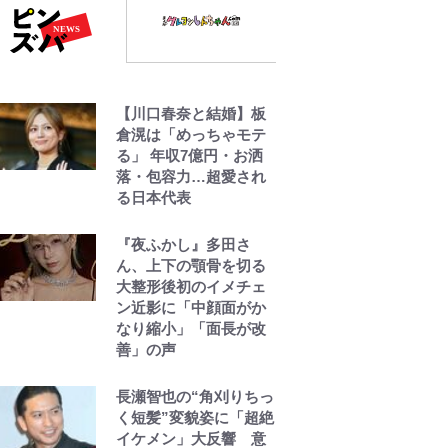
【川口春奈と結婚】板
倉滉は「めっちゃモテ
る」 年収7億円・お洒
落・包容力…超愛され
る日本代表
『夜ふかし』多田さ
ん、上下の顎骨を切る
大整形後初のイメチェ
ン近影に「中顔面がか
なり縮小」「面長が改
善」の声
長瀬智也の“角刈りちっ
く短髪”変貌姿に「超絶
イケメン」大反響 意