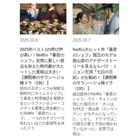
2025.10.8
2025.10.7
2025年ベスト1の呼び声
Netflix大ヒット作『暴君
が高い！Netflix『暴君の
のシェフ』国王のモデル
シェフ』史実に新しい視
燕山君のアナザーストー
点を加えた時代劇が大ヒ
リーを見るならパク・ミ
ットした意味は大きい
ニョン主演『七日の王
【康熙奉のサランヘジョ
妃』がお勧め！【康熙奉
韓ドラ〈196〉】
のサランヘジョ韓ドラ
現代の天才シェフが朝鮮王
〈195〉】
朝時代にタイムスリップし
超話題作のNetflix『暴君の
て暴君と料理物語を展開す
シェフ』でイ・チェミンが
るというファンタジー・コ
演じた国王のイ・ホンは、
メディ＆重厚な歴史劇だっ
10代王・燕山君（ヨンサン
たNetflix『暴君のシェ
グン）がモデルになってい
フ』。一つのカテゴリーで
た。しかし、ドラマではこ
括れないほどの多様性を持
の国王の妻と子供が描かれ
ったドラ…
ていなかった。史実では、
燕山…