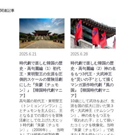
関連記事
2025.6.21
2025.6.28
時代劇で楽しむ韓国の歴
時代劇で楽しむ韓国の歴
史・高句麗編〈1〉初代
史・高句麗編〈2〉神の名
王・東明聖王の生涯を圧
をもつ3代王・大武神王
倒的スケールの冒険活劇
を“災いの子“として描く
にした『朱蒙〔チュモ
マンガ原作時代劇『風の
ン〕』【韓国時代劇マニ
国』【韓国時代劇マニ
ア】
ア】
高句麗の初代王・東明聖王
10歳にして武功をあげ、生
（トンミョンソンワン）こ
涯を国の拡大に注いだ第３
とチュモンを主人公に、王
代・大武神王（テムシンワ
となるまでの道のりを冒険
ン）。神の名をもつ王を
活劇として仕上げた大ヒッ
「呪われた子」として描い
ト時代劇『朱蒙〔チュモ
たコミックを映像化。当時
ン〕』（2006年）。 当時
『朱蒙〔チュモン〕』で絶
としては破格の総製作費
大な人気を得たソン・イル