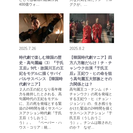
400億ウォ…
グクが、…
2025.7.26
2025.8.2
時代劇で楽しむ韓国の歴
【韓国時代劇マニア】四
史・高句麗編〈3〉『于氏
方八方敵だらけ！チ・チ
王后』9代・故国川王の王
ャンウク出演『于氏王
妃をモデルに描くサバイ
后』王妃ウ・ヒの命を狙
バルサスペンス 【韓国時
う高句麗五大部族とその
代劇マニア】
力関係とは？
２人の王の妃となり長年権
高句麗王コ・ナンム（チ・
力を維持したとされる、高
チャンウク）の死を発端と
句麗時代の王妃をモデル
する王妃ウ・ヒ（チョン・
に、王の死を発端とする緊
ジョンソ）の、生き残りを
迫の24時間を描くサスペン
かけた緊迫の24時間を描く
スアクション時代劇『于氏
サスペンスアクション『于
王后（うしおうこ
氏王后（うしおうこ
う）』。 『ペーパー・ハ
う）』。ナンムは殺された
ウス・コリア：統…
のか？ なぜ…