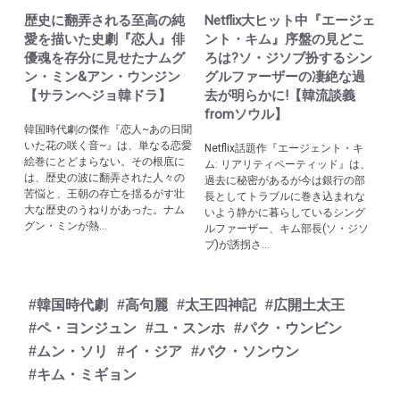
歴史に翻弄される至高の純
Netflix大ヒット中『エージェ
愛を描いた史劇『恋人』俳
ント・キム』序盤の見どこ
優魂を存分に見せたナムグ
ろは?ソ・ジソブ扮するシン
ン・ミン&アン・ウンジン
グルファーザーの凄絶な過
【サランヘジョ韓ドラ】
去が明らかに!【韓流談義
fromソウル】
韓国時代劇の傑作『恋人~あの日聞
いた花の咲く音~』は、単なる恋愛
Netflix話題作『エージェント・キ
絵巻にとどまらない。その根底に
ム: リアリティペーティッド』は、
は、歴史の波に翻弄された人々の
過去に秘密があるが今は銀行の部
苦悩と、王朝の存亡を揺るがす壮
長としてトラブルに巻き込まれな
大な歴史のうねりがあった。ナム
いよう静かに暮らしているシング
グン・ミンが熱...
ルファーザー、キム部長(ソ・ジソ
ブ)が誘拐さ...
#韓国時代劇
#高句麗
#太王四神記
#広開土太王
#ペ・ヨンジュン
#ユ・スンホ
#パク・ウンビン
#ムン・ソリ
#イ・ジア
#パク・ソンウン
#キム・ミギョン