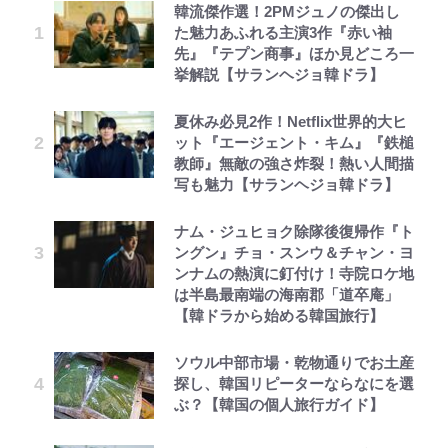
韓流傑作選！2PMジュノの傑出し
た魅力あふれる主演3作『赤い袖
先』『テプン商事』ほか見どころ一
挙解説【サランヘジョ韓ドラ】
夏休み必見2作！Netflix世界的大ヒ
ット『エージェント・キム』『鉄槌
教師』無敵の強さ炸裂！熱い人間描
写も魅力【サランヘジョ韓ドラ】
ナム・ジュヒョク除隊後復帰作『ト
ングン』チョ・スンウ＆チャン・ヨ
ンナムの熱演に釘付け！寺院ロケ地
は半島最南端の海南郡「道卒庵」
【韓ドラから始める韓国旅行】
ソウル中部市場・乾物通りでお土産
探し、韓国リピーターならなにを選
ぶ？【韓国の個人旅行ガイド】