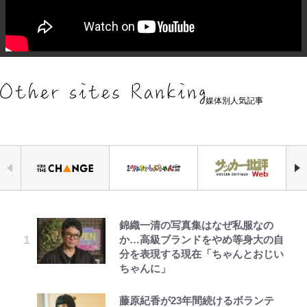
媒体別人気記事
錦織一清の写真集はなぜ私服なの
えびめしの流儀
｢なんじゃこりゃあああ！｣本田圭
公式-ヒロインが来る前に妊娠しま
【キャンプ自己啓発】増えすぎたギ
「自分の絵ごと、このジャンルはそ
空の轍と大地の雲と 第1回
千葉雄大、ほっそりイケメン近影に
か…高級ブランドをやめ等身大の自
佑の古巣ミラン、漆黒×蛍光レッド
した~詰んだはずの悪役令嬢です
アを棚卸し！ “ウルトラライト” 目
ろそろ終わりかな」江口寿史が炎上
「顔パンパンだったのに」反響 視
分を表現する現在「ちゃんとおじい
の超絶クールな新サードユニに世界
が、どうやら違うようです~ 第1話
指した「自分スタイル」再構築でわ
を経て樋口毅宏に語ったこと
聴者が想った激変の納得理由
ちゃんに」
が熱狂｢サードなのにズルい｣｢こり
かった「本当に必要な7つの道具」
ゃかっけえわ｣
とは
でっかい男になりたいゾ
公式-辺境領主の俺は悪役令嬢とし
映画『ちいかわ』入場者特典「第２
第3回 出版までの道のり・その2
GLAY・TERU＆PUFFY大貫亜美
藤原紀香が23年間続けるボランテ
て追放された嫁のため、大国を滅ぼ
弾」がスタート！まさかの人気アイ
の“共演”ショットに「夫婦で写っ