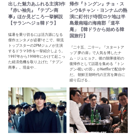
出した魅力あふれる主演3作
帰作『トングン』チョ・ス
『赤い袖先』『テプン商
ンウ&チャン・ヨンナムの熱
事』ほか見どころ一挙解説
演に釘付け!寺院ロケ地は半
【サランヘジョ韓ドラ】
島最南端の海南郡「道卒
庵」【韓ドラから始める韓
猛暑を乗り切るには活力源になる
国旅行】
傑作エンタメが必要!そこで、韓流
トップスターの2PMジュノが主演
『二十五、二十一』『スタートア
するドラマ3作を一挙紹介しよう。
ップ:夢の扉』で人気を博したナ
1997年から1998年にかけて起こっ
ム・ジュヒョク。彼の除隊後初の
た経済危機を取り上げた『テプン
復帰作として話題を集める『トン
商事』。現金や...
グン-呪いの宮-』がNetflixで配信中
だ。 朝鮮王朝時代の王宮を舞台に
繰り広げる...