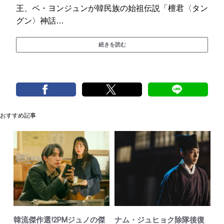
王、ペ・ヨンジュンが韓民族の始祖伝説「檀君〈タン
グン〉神話…
続きを読む
おすすめ記事
韓流傑作選!2PMジュノの傑
ナム・ジュヒョク除隊後復