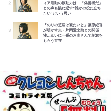
ィア活動の原動力は…「偽善者だ」
浦和と千葉の首をかしげる主力放
荒々しい「火山帯」の一端にいるこ
すことにした。 第2話(3)
テムに称賛続々「豪華すぎる！」
てるの尊い」 長女はもう23歳
との声も跳ね返す“誰かの役に立ち
出、柏リカルドの下で新加入2人が
とを体感！ 登頂約10分でも大迫力
たい”という思い
化ける！Jリーグに必要な外国人選
「吾妻小富士」火口を1周する「1
とうちゃんが出世するゾ
公式-冒険家になろう! ~スキルボー
1万円超えも「納得のクオリティ」
レビュー『仮面家族』悠木シュン・
黒木啓司が妻・宮崎麗果にDV報
手は【Jリーグ開幕｢初めての秋春
時間半ハイキング」パノラマ絶景レ
ドでダンジョン攻略~ 第65話(1)
『この素晴らしい世界に祝福を！』
著
道、逮捕前にインスタに起きてい
制｣の大激論】(4)
ポ【福島県福島市】
「のりの芝居は観たいと」藤原紀香
10万針以上の密度で再現された“め
た“異変”…削除していたラブラブ
が明かす夫・片岡愛之助との関係
ぐみん刺繍ワークシャツ”にファン
投稿
性…互いに一番のお客さんで刺激を
｢知念さんを煽ってたのと同じ
「電気風呂の数は全国一」温泉じゃ
も感動
もらう存在
人？｣鹿島・鈴木優磨、大逆転勝利
ないのに大満足！ 上高地帰りに寄
後の“超・優等生インタビュー”が
りたい「林檎の湯屋 おぶ～」【山
話題！｢試合中とのギャップw｣｢礼
帰り、今日はどこでととのう？
儀正しいイケメンやな」
vol.7】