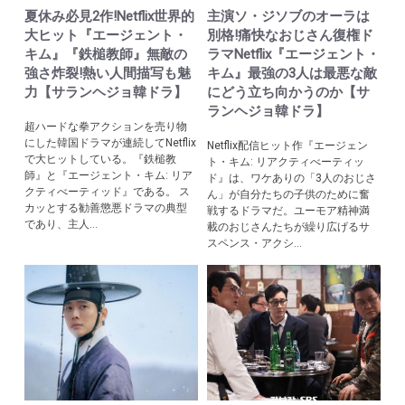
夏休み必見2作!Netflix世界的
主演ソ・ジソブのオーラは
大ヒット『エージェント・
別格!痛快なおじさん復権ド
キム』『鉄槌教師』無敵の
ラマNetflix『エージェント・
強さ炸裂!熱い人間描写も魅
キム』最強の3人は最悪な敵
力【サランヘジョ韓ドラ】
にどう立ち向かうのか【サ
ランヘジョ韓ドラ】
超ハードな拳アクションを売り物
にした韓国ドラマが連続してNetflix
Netflix配信ヒット作『エージェン
で大ヒットしている。『鉄槌教
ト・キム: リアクティべーティッ
師』と『エージェント・キム: リア
ド』は、ワケありの「3人のおじさ
クティべーティッド』である。 ス
ん」が自分たちの子供のために奮
カッとする勧善懲悪ドラマの典型
戦するドラマだ。ユーモア精神満
であり、主人...
載のおじさんたちが繰り広げるサ
スペンス・アクシ...