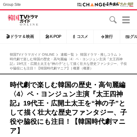
Group Site
🎬
ドラマ & 映画
🎤
K-POP
💄
コスメ
✈️
旅行
🍱
グ
韓国TVドラマガイド ONLINE
連載一覧
韓国ドラマ・推しコラム
時代劇で楽しむ韓国の歴史・高句麗編〈4〉ペ・ヨンジュン主演『太王四神
記』19代王・広開土太王を“神の子”として描く壮大な歴史ファンタジー、子役
や脇役にも注目！【韓国時代劇マニア】 | 概要（概要）
時代劇で楽しむ韓国の歴史・高句麗編
〈4〉ペ・ヨンジュン主演『太王四神
記』19代王・広開土太王を“神の子”と
して描く壮大な歴史ファンタジー、子
役や脇役にも注目！【韓国時代劇マニ
ア】