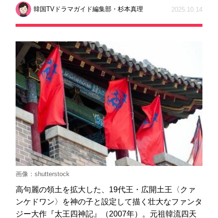
韓国TVドラマガイド編集部・杉本真理
2025.10.14
画像：shutterstock
高句麗の領土を拡大した、19代王・広開土王〈クァ
ンケドワン〉を神の子と設定して描く壮大なファンタ
ジー大作『太王四神記』（2007年）。元祖韓流四天