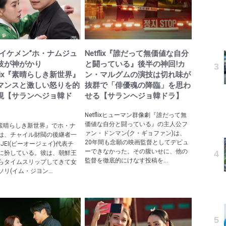
なイケメン”ホ・ナムジュ
Netflix『誰だって無価値な自分
技が神がかり
と闘っている』後半の神回!カ
tflix『素晴らしき新世界』
ン・マルグムの演技は切れ味が
マンスと激しい怒りを的
抜群で「俳優魂の降臨」を思わ
現【サランヘジョ韓ド
せる【サランヘジョ韓ドラ】
Netflixヒューマン群像劇『誰だって無
価値な自分と闘っている』の主人公フ
ix『素晴らしき新世界』でホ・ナ
ァン・ドンマン(ク・ギョファン)は、
は、チャイル財閥の後継者一
20年間も念願の映画監督としてデビュ
JEI(ビーオージェイ)代表チ
ーできなかった。その腹いせに、他の
に扮している。彼は、朝鮮王
監督を徹底的にけなす投稿を...
らタイムスリップしてきて女
リ(イム・ジヨン...