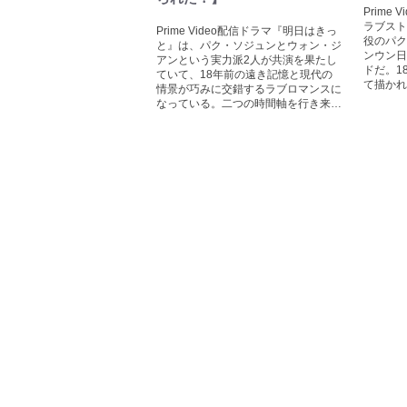
Prime
ラブスト
Prime Video配信ドラマ『明日はきっ
役のパク
と』は、パク・ソジュンとウォン・ジ
ンウン日
アンという実力派2人が共演を果たし
ドだ。1
ていて、18年前の遠き記憶と現代の
て描かれ
情景が巧みに交錯するラブロマンスに
なっている。二つの時間軸を行き来…