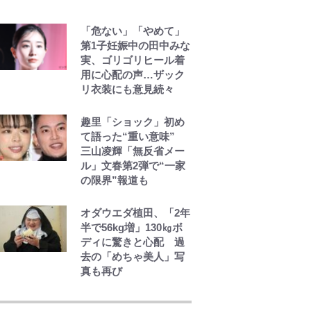
｢モデルやってる｣｢かっ
「危ない」「やめて」
けぇ｣三笘薫がブライト
第1子妊娠中の田中みな
ン新ユニのモデルで完
実、ゴリゴリヒール着
全復活！“King”の帰還
用に心配の声…ザック
に｢チームから大歓迎さ
リ衣装にも意見続々
れてる｣｢元気な姿見れ
て…｣
趣里「ショック」初め
て語った“重い意味”
W杯クオーター制への
三山凌輝「無反省メー
大反発か、FIFA会長を
ル」文春第2弾で“一家
追い詰めた｢欧州のボイ
の限界”報道も
コット｣と再選の行方
【FIFA3兆円の野望と2
度のオウンゴール、来
オダウエダ植田、「2年
年3月の会長選】(3)
半で56kg増」130㎏ボ
ディに驚きと心配 過
去の「めちゃ美人」写
真も再び
元衆院議員・山尾志桜
里が語る誹謗中傷動