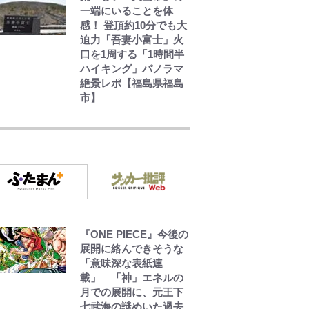
一端にいることを体
感！ 登頂約10分でも大
迫力「吾妻小富士」火
口を1周する「1時間半
ハイキング」パノラマ
絶景レポ【福島県福島
市】
浅草は日本の心だゾ
とうちゃんが出世する
ゾ
『ONE PIECE』今後の
ボンジュールでポンジ
展開に絡んできそうな
ュースだゾ
「意味深な表紙連
載」 「神」エネルの
月での展開に、元王下
七武海の謎めいた過去