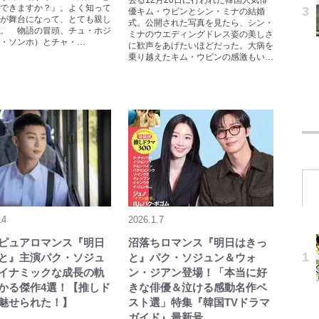
去る12月20日に行われた韓国人気俳
できますか？』。よく知って
優キム・ウビンとシン・ミナの結婚
が舞台になって、とても親し
式。公開された写真を見たら、シン・
。 物語の冒頭、チュ・ホジ
ミナのウエディングドレス姿の美しさ
・ソンホ）とチャ・…
に歓声をあげたいほどだった。大病を
乗り越えたキム・ウビンの感激もい…
14
2026.1.7
ピュアロマンス『明日
沼落ちロマンス『明日はきっ
と』主演パク・ソジュ
と』パク・ソジュン＆ウォ
イナミックな成長の軌
ン・ジアン登場！「本当に好
かる傑作4選！【推しド
きな俳優＆泣ける感動名作ベ
魅せられた！】
スト選」特集『韓国TVドラマ
ガイド』最新号