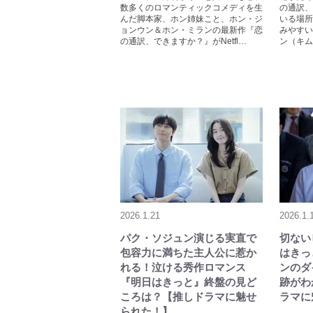
数多くのロマンティックコメディを生
の通訳、
んだ脚本家、ホン姉妹こと、ホン・ジ
いる場所
ョンウン＆ホン・ミランの最新作『恋
みやすい
の通訳、できますか？』がNetfl…
ン（キム
2026.1.21
2026.1.
パク・ソジュン演じる実直で
切ない
包容力に満ちた主人公に惹か
はきっ
れる！泣ける秀作ロマンス
ンのダ
『明日はきっと』終盤の見ど
跡がわ
ころは？【推しドラマに魅せ
ラマに
られた！】