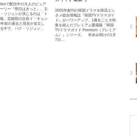
 Videoで配信中の大人のピュア
ーリー『明日はきっと』。主
2005年創刊の韓国ドラマ＆韓流エン
・ソジュンが演じるのは「ト
タメ総合情報誌『韓国TVドラマガイ
報」芸能部の次長イ・キョン
ド』がパワーアップ、1冊丸ごと大特
8年前の過去と現在が並立し
集を組んだプレミアム愛蔵版『韓国
る中で、パク・ソジュン…
TVドラマガイド Premium（プレミア
ム）』シリーズ。 冬休み明けの1月
7日…