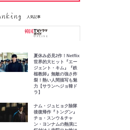
人気記事
夏休み必見2作！Netflix
世界的大ヒット『エー
ジェント・キム』『鉄
槌教師』無敵の強さ炸
裂！熱い人間描写も魅
力【サランヘジョ韓ド
ラ】
ナム・ジュヒョク除隊
後復帰作『トングン』
チョ・スンウ＆チャ
ン・ヨンナムの熱演に