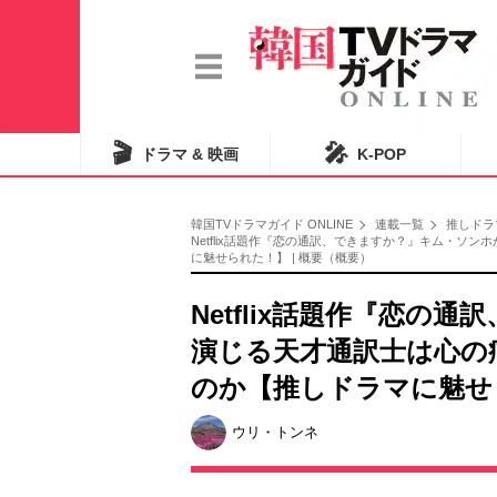
🎬
🎤
ドラマ & 映画
K-POP
韓国TVドラマガイド ONLINE
連載一覧
推しドラ
Netflix話題作『恋の通訳、できますか？』キム・
に魅せられた！】 | 概要（概要）
Netflix話題作『恋
演じる天才通訳士は心の
のか【推しドラマに魅せ
ウリ・トンネ