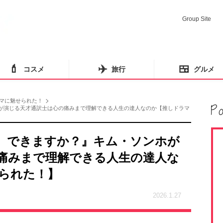
Group Site
💄
✈️
🍱
コスメ
旅行
グルメ
マに魅せられた！
ソンホが演じる天才通訳士は心の痛みまで理解できる人生の達人なのか【推しドラマ
の通訳、できますか？』キム・ソンホが
痛みまで理解できる人生の達人な
られた！】
2026.1.27