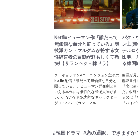
Netflixヒューマン作『誰だって
パク・
無価値な自分と闘っている』演
ン主演N
技派カン・マルグムが扮する女
テルロ
性経営者の言動が頼もしくて痛
団地」
快!【サランヘジョ韓ドラ】
る韓国
ク・ギョファン&コ・ユンジョン主演の
幽霊が見
Netflix配信『誰だって無価値な自分と
解決事件
闘っている』。ヒューマン群像劇とも
『恋は命が
いえる本作には個性的な登場人物が多
だ。特殊
いが、なかでも魅力的なキャラクター
るのは『
がコ・ヘジン(カン・マル...
『ハイパ
#韓国ドラマ
#恋の通訳、できますか