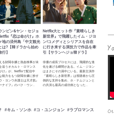
ウンビン&ヤン・セジョ
Netflix大ヒット作『素晴らしき
etflix『恋は命がけ』ホ
新世界』で飛躍したイム・ジヨ
ケ地の済州島「中文観光
ン!コメディとシリアスを自在
とは?【韓ドラから始め
に行き来する演技力で作品を牽
旅行】
引【サランヘジョ韓ドラ】
える財閥令嬢と熱血検事が未
俳優の成長プロセスには、飛躍的な進
を追うオカルト・ロマンス
化を遂げる瞬間がある。イム・ジヨン
け』が、Netflixで配信中
はまさにその渦中にいる。最新主演作
な能力をもつ財閥令嬢に扮す
『素晴らしき新世界』は視聴者から圧
ウ・ヨンウ弁護士は天才肌』
倒的な支持を集め、ホ・ナムジュンと
ーナイフ』のパク・ウン...
の共演も最高の成功例となった...
？
#キム・ソンホ
#コ・ユンジョン
#ラブロマンス