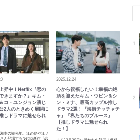
20
2025.12.24
昇中！Netflix『恋の
心から祝福したい！幸福の絶
できますか？』キム・
頂を迎えたキム・ウビン＆シ
＆コ・ユンジョン演じ
ン・ミナ、最高カップル推し
公2人のときめく展開に
ドラマ2選！『海街チャチャチ
推しドラマに魅せられ
ャ』『私たちのブルース』
【推しドラマに魅せられ
た！】
湘南の観光地、江の島や江ノ
さん登場するNetflix新作『恋