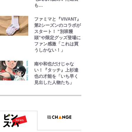
も…
ファミマと『VIVANT』
第2シーズンのコラボが
スタート！ “別班饅
頭”や限定グッズ登場に
ファン感激「これは買
うしかない！」
南や和也だけじゃな
い！『タッチ』上杉達
也の才能を「いち早く
見出した人物たち」
｢お土産最高すぎ笑｣｢ど
うやって入手？｣ブライ
トン帰還の三笘薫、同
僚に“ポケカ”をプレゼ
ント！｢薫の笑顔見れて
よかった｣｢大喜びのリ
ュテル可愛すぎ｣