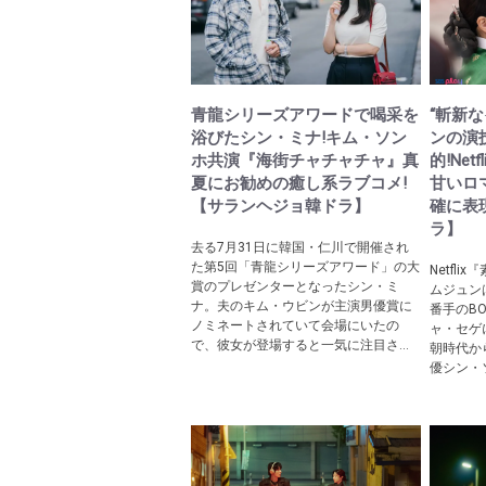
青龍シリーズアワードで喝采を
“斬新
浴びたシン・ミナ!キム・ソン
ンの演
ホ共演『海街チャチャチャ』真
的!Ne
夏にお勧めの癒し系ラブコメ!
甘いロ
【サランヘジョ韓ドラ】
確に表
ラ】
去る7月31日に韓国・仁川で開催され
た第5回「青龍シリーズアワード」の大
Netfl
賞のプレゼンターとなったシン・ミ
ムジュン
ナ。夫のキム・ウビンが主演男優賞に
番手のBO
ノミネートされていて会場にいたの
ャ・セゲ
で、彼女が登場すると一気に注目さ...
朝時代か
優シン・ソ