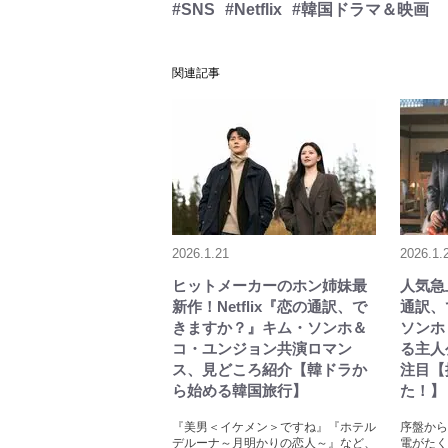
#SNS
#Netflix
#韓国ドラマ＆映画
関連記事
2026.1.21
2026.1.
ヒットメーカーのホン姉妹最
人気急上
新作！Netflix『恋の通訳、で
通訳、
きますか？』キム・ソンホ＆
ソンホ
コ・ユンジョン共演ロマン
る主人
ス、見どころ紹介【韓ドラか
注目【
ら始める韓国旅行】
た！】
『美男＜イケメン＞ですね』『ホテル
序盤から
デルーナ～月明かりの恋人～』など、
電がたく