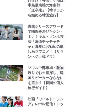
釘付け！寺院ロケ地は
半島最南端の海南郡
「道卒庵」【韓ドラか
ら始める韓国旅行】
青龍シリーズアワード
で喝采を浴びたシン・
ミナ！キム・ソンホ共
演『海街チャチャチ
ャ』真夏にお勧めの癒
し系ラブコメ！【サラ
ンヘジョ韓ドラ】
ソウル中部市場・乾物
通りでお土産探し、韓
国リピーターならなに
を選ぶ？【韓国の個人
旅行ガイド】
映画『ワイルド・シン
グ』Netflix配信！トッ