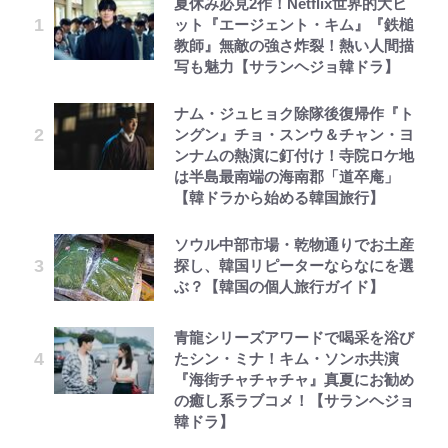
夏休み必見2作！Netflix世界的大ヒ
ット『エージェント・キム』『鉄槌
教師』無敵の強さ炸裂！熱い人間描
写も魅力【サランヘジョ韓ドラ】
ナム・ジュヒョク除隊後復帰作『ト
ングン』チョ・スンウ＆チャン・ヨ
ンナムの熱演に釘付け！寺院ロケ地
は半島最南端の海南郡「道卒庵」
【韓ドラから始める韓国旅行】
ソウル中部市場・乾物通りでお土産
探し、韓国リピーターならなにを選
ぶ？【韓国の個人旅行ガイド】
青龍シリーズアワードで喝采を浴び
たシン・ミナ！キム・ソンホ共演
『海街チャチャチャ』真夏にお勧め
の癒し系ラブコメ！【サランヘジョ
韓ドラ】