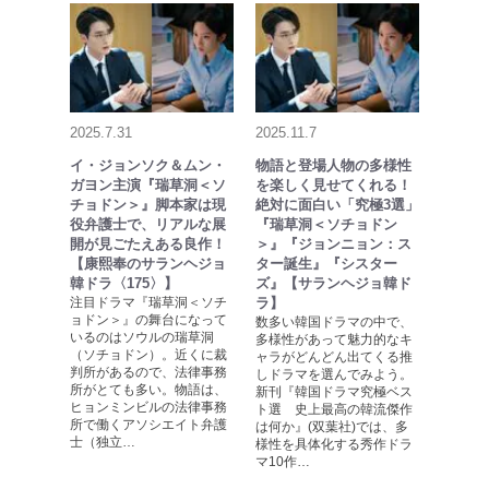
2025.7.31
2025.11.7
イ・ジョンソク＆ムン・
物語と登場人物の多様性
ガヨン主演『瑞草洞＜ソ
を楽しく見せてくれる！
チョドン＞』脚本家は現
絶対に面白い「究極3選」
役弁護士で、リアルな展
『瑞草洞＜ソチョドン
開が見ごたえある良作！
＞』『ジョンニョン：ス
【康熙奉のサランヘジョ
ター誕生』『シスター
韓ドラ〈175〉】
ズ』【サランヘジョ韓ド
注目ドラマ『瑞草洞＜ソチ
ラ】
ョドン＞』の舞台になって
数多い韓国ドラマの中で、
いるのはソウルの瑞草洞
多様性があって魅力的なキ
（ソチョドン）。近くに裁
ャラがどんどん出てくる推
判所があるので、法律事務
しドラマを選んでみよう。
所がとても多い。物語は、
新刊『韓国ドラマ究極ベス
ヒョンミンビルの法律事務
ト選 史上最高の韓流傑作
所で働くアソシエイト弁護
は何か』(双葉社)では、多
士（独立…
様性を具体化する秀作ドラ
マ10作…