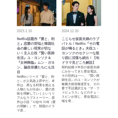
2023.2.10
2024.12.20
Netflix話題作『愛と、利
こじらせ仮面夫婦のラブ
と』恋愛の苦悩と韓国社
バトル！Netflix『その電
会の厳しい現実が切な
話が鳴るとき』夫役ユ・
い！主人公役『賢い医師
ヨンソクのセクシーな怒
生活』ユ・ヨンソク＆
り顔に沼落ち続出！【旬
『女神降臨』ムン・ガヨ
ドラマ見どころ解説】
ン、脇役俳優たちにも注
契約結婚３年目の仮面夫婦
にかかってきた脅迫電話。
目
その目的は――。『賢い医
Netflixシリーズ『愛と、利
師生活』のユ・ヨンソクが
と』が人気急上昇中だ。本
敏腕大統領報道官を、その
作は、異なる利害を抱える
妻で手話通訳士を『ザ・フ
人物たちが出会い、愛の意
ァビュラス』などのチェ・
味を理解していくというリ
スビンが演じ、脅迫電話に
アルなラブストーリー。原
端を発…
作は小説『사랑의 이해（愛
の理解）』で、韓国のドラ
マ原…