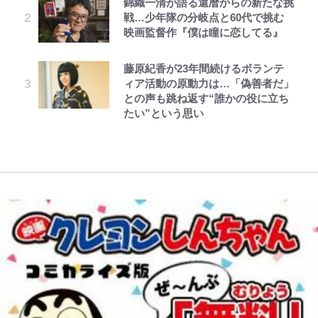
錦織一清が語る還暦からの新たな挑
ンのコラボがスタート！ “別班饅
追放された僻地で無双する~幻とな
の“共演”ショットに「夫婦で写っ
戦…少年隊の分岐点と60代で挑む
青く美しい「幸せのブルービー」の
浦和と千葉の首をかしげる主力放
頭”や限定グッズ登場にファン感激
った種族の美少女たちを育てて辺境
てるの尊い」 長女はもう23歳
映画監督作『僕は瞳に恋してる』
正体とは？ 身近な場所で見つける
出、柏リカルドの下で新加入2人が
「これは買うしかない！」
を開拓~ 第23話(3)
コツを紹介【あなたのすぐそばにい
化ける！Jリーグに必要な外国人選
レビュー『仮面家族』悠木シュン・
ボーちゃんの一途な気持ちだゾ
オダウエダ植田、「2年半で56kg
る「季節の虫」の探し方 vol.21】
手は【Jリーグ開幕｢初めての秋春
藤原紀香が23年間続けるボランテ
「まだ2枚しか描けてないんだよね
公式-関係改善をあきらめて距離を
著
増」130㎏ボディに驚きと心配 過
制｣の大激論】(4)
ィア活動の原動力は…「偽善者だ」
ぇ」作家・樋口毅宏が問う、今再
おいたら、塩対応だった婚約者が絡
去の「めちゃ美人」写真も再び
アユは「怒らせて掛ける」魚だっ
との声も跳ね返す“誰かの役に立ち
び、漫画に向かう江口寿史の現在地
んでくるようになりました 第50話
た！ ルアーを追わせて釣りあげる
｢守り方かっこよすぎ｣上田綺世が
たい”という思い
(1)
「アユイング」のオリジナリティ＆
妻の“ワンオペ騒動”に家族写真で
おもしろさを知る
アンサー！ボールも嫁の炎上も収め
る“神対応”に新婚の板倉、久保、
長友夫妻も続々エール！