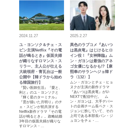
2024.11.27
2025.2.27
ユ・ヨンソク＆チェ・ス
異色のラブコメ『あいつ
ビン主演Netflix『その電
は黒炎竜』はじけるヒロ
話が鳴るとき』仮面夫婦
イン役！『女神降臨』ム
が織りなすロマンス・ス
ン・ガヨンは最強のアネ
リラー、主人公が仕える
ゴ女優になるかも!?【康
大統領府・青瓦台は一般
熙奉のサランヘジョ韓ド
公開中【韓ドラから始め
ラ〈132〉】
る韓国旅行】
ムン・ガヨンとチェ・ヒョ
ヌクが主演の新作ドラマ
『賢い医師生活』『愛と、
『あいつは黒炎竜』がU-
利と』のユ・ヨンソクと
NEXTで配信中だ。 ム
『輝く星のターミナル』
ン・ガヨンは、大手デパー
『雲が描いた月明り』のチ
トの企画チーム長ペク・ス
ェ・スビンが初共演する
ジョンに扮していて、その
Netflix新作ドラマ『その電
上司である本部長パン・ジ
話が鳴るとき』。政略結婚
ュヨンをチェ・…
3年目の仮面夫婦が織りな
すロマンス・…