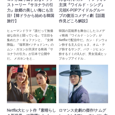
ストーリー『サヨナラの引
主演『ワイルド・シング』
力』故郷の美しい海にも注
元祖K-POPアイドルグルー
目!【韓ドラから始める韓国
プの復活コメディ劇【話題
旅行】
作見どころ解説】
ヒューマンドラマ『誰だって無価
韓国の芸能界を舞台にしたコメデ
値な自分と闘っている』で注目を
ィ映画『ワイルド・シング』が
集めたク・ギョファンと、『女神
Netflixで配信中だ。カン・ドンウォ
降臨』『瑞草洞<ソチョドン>』の
ン扮する主人公ヒョヌ、オム・テ
ムン・ガヨンが共演する映画『サ
グ扮するサング、パク・ジヒョン
ヨナラの引力』が日本で公開中
扮するドミの3人が、男女混成ヒッ
だ。 メガホンをと...
プホップアイドル...
Netflix大ヒット作『素晴らし
ロマンス史劇の傑作!ナムグ