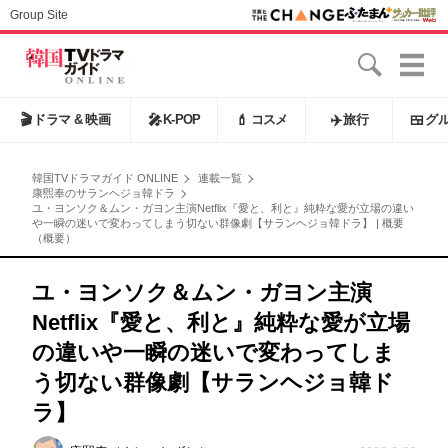
Group Site
🎬
ドラマ & 映画
🎤
K-POP
💄
コスメ
✈️
旅行
🍱
グ
韓国TVドラマガイド ONLINE
連載一覧
康煕奉のサランヘジョ韓ドラ
ユ・ヨンソク＆ムン・ガヨン主演Netflix『愛と、利と』純粋な愛が立場の違い
や一瞬の迷いで変わってしまう切ない群像劇【サランヘジョ韓ドラ】 | 概要
（概要）
ユ・ヨンソク＆ムン・ガヨン主演
Netflix『愛と、利と』純粋な愛が立場
の違いや一瞬の迷いで変わってしま
う切ない群像劇【サランヘジョ韓ド
ラ】