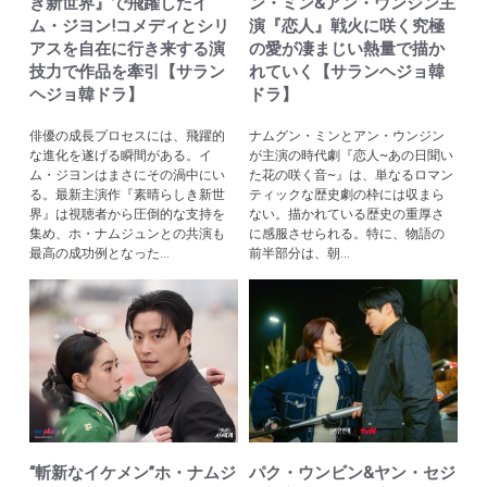
き新世界』で飛躍したイ
ン・ミン&アン・ウンジン主
ム・ジヨン!コメディとシリ
演『恋人』戦火に咲く究極
アスを自在に行き来する演
の愛が凄まじい熱量で描か
技力で作品を牽引【サラン
れていく【サランヘジョ韓
ヘジョ韓ドラ】
ドラ】
俳優の成長プロセスには、飛躍的
ナムグン・ミンとアン・ウンジン
な進化を遂げる瞬間がある。イ
が主演の時代劇『恋人~あの日聞い
ム・ジヨンはまさにその渦中にい
た花の咲く音~』は、単なるロマン
る。最新主演作『素晴らしき新世
ティックな歴史劇の枠には収まら
界』は視聴者から圧倒的な支持を
ない。描かれている歴史の重厚さ
集め、ホ・ナムジュンとの共演も
に感服させられる。特に、物語の
最高の成功例となった...
前半部分は、朝...
“斬新なイケメン”ホ・ナムジ
パク・ウンビン&ヤン・セジ