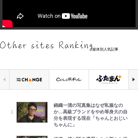
媒体別人気記事
錦織一清の写真集はなぜ私服なの
空の轍と大地の雲と 第1回
「自分の絵ごと、このジャンルはそ
荒々しい「火山帯」の一端にいるこ
公式-ヒロインが来る前に妊娠しま
｢めーっちゃオシャじゃん｣中田英
でっかい男になりたいゾ
千葉雄大、ほっそりイケメン近影に
か…高級ブランドをやめ等身大の自
ろそろ終わりかな」江口寿史が炎上
とを体感！ 登頂約10分でも大迫力
した~詰んだはずの悪役令嬢です
寿やトッティも愛した名門ローマ、
「顔パンパンだったのに」反響 視
分を表現する現在「ちゃんとおじい
を経て樋口毅宏に語ったこと
「吾妻小富士」火口を1周する「1
が、どうやら違うようです~ 第1話
新アウェイユニが大評判！｢カッコ
聴者が想った激変の納得理由
ちゃんに」
時間半ハイキング」パノラマ絶景レ
いい｣｢好きなデザイン｣｢今年は2nd
ポ【福島県福島市】
買おうかな｣
第3回 出版までの道のり・その2
ファミマと『VIVANT』第2シーズ
公式-最強宮廷指南役のおっさん、
浅草は日本の心だゾ
GLAY・TERU＆PUFFY大貫亜美