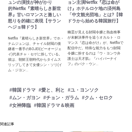
ュンの演技が神がかり
ョン主演Netflix『恋は命が
的!Netflix『素晴らしき新世
け』ホテルロケ地の済州島
界』甘いロマンスと激しい
「中文観光団地」とは?【韓
怒りを的確に表現【サラン
ドラから始める韓国旅行】
ヘジョ韓ドラ】
幽霊が見える財閥令嬢と熱血検事
が未解決事件を追うオカルト・ロ
Netflix『素晴らしき新世界』でホ・
マンス『恋は命がけ』が、Netflixで
ナムジュンは、チャイル財閥の後
配信中だ。特殊な能力をもつ財閥
継者一番手のBOJEI(ビーオージェ
令嬢に扮するのは『ウ・ヨンウ弁
イ)代表チャ・セゲに扮している。
護士は天才肌』『ハイパーナイ
彼は、朝鮮王朝時代からタイムス
フ』のパク・ウン...
リップしてきて女優シン・ソリ(イ
ム・ジヨン...
#韓国ドラマ
#愛と、利と
#ユ・ヨンソク
#ムン・ガヨン
#チョン・ガラム
#クム・セロク
#女神降臨
#韓国ドラマ＆映画
関連記事