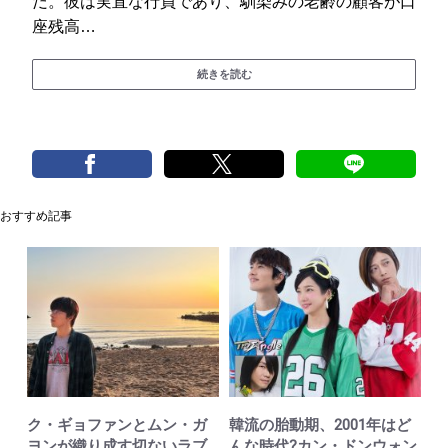
だ。彼は実直な行員であり、馴染みの老齢の顧客が口
座残高…
続きを読む
おすすめ記事
ク・ギョファンとムン・ガ
韓流の胎動期、2001年はど
ヨンが織り成す切ないラブ
んな時代?カン・ドンウォン