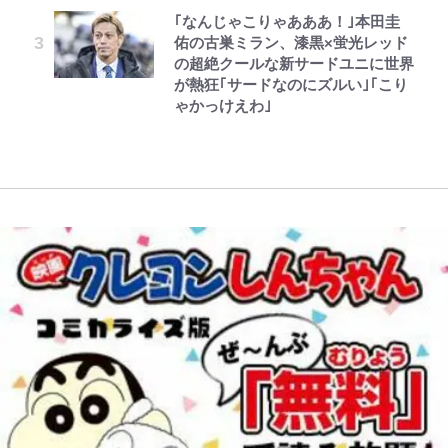
約がスタート！“春高”を見事表現
「顔パンパンだったのに」反響 視
青く美しい「幸せのブルービー」の
性…互いに一番のお客さんで刺激を
｢なんじゃこりゃあああ！｣本田圭
した三段重にファン感激「エモすぎ
聴者が想った激変の納得理由
正体とは？ 身近な場所で見つける
もらう存在
佑の古巣ミラン、漆黒×蛍光レッド
る」
コツを紹介【あなたのすぐそばにい
の超絶クールな新サードユニに世界
る「季節の虫」の探し方 vol.21】
が熱狂｢サードなのにズルい｣｢こり
ゃかっけえわ｣