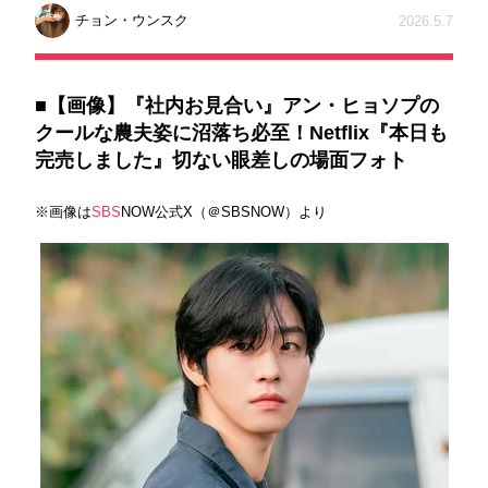
チョン・ウンスク
2026.5.7
■【画像】『社内お見合い』アン・ヒョソプの
クールな農夫姿に沼落ち必至！Netflix『本日も
完売しました』切ない眼差しの場面フォト
※画像は
SBS
NOW公式X（＠SBSNOW）より