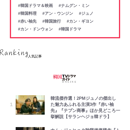
#韓国ドラマ＆映画
#ナムグン・ミン
#韓国料理
#アン・ウンジン
#ジュノ
#赤い袖先
#韓国旅行
#カン・ギヨン
#カン・ドンウォン
#韓国ドラマ
人気記事
韓流傑作選！2PMジュノの傑出し
た魅力あふれる主演3作『赤い袖
先』『テプン商事』ほか見どころ一
挙解説【サランヘジョ韓ドラ】