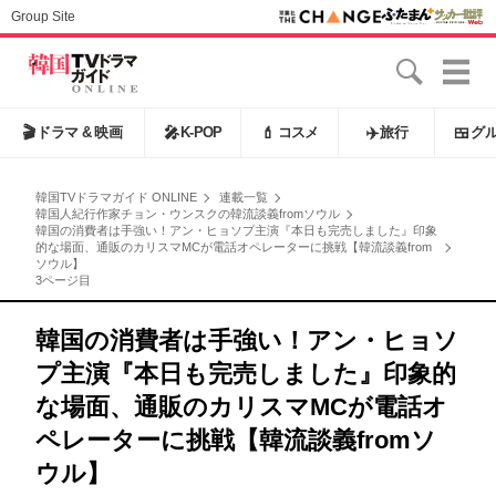
Group Site
🎬
ドラマ & 映画
🎤
K-POP
💄
コスメ
✈️
旅行
🍱
グ
韓国TVドラマガイド ONLINE
連載一覧
韓国人紀行作家チョン・ウンスクの韓流談義fromソウル
韓国の消費者は手強い！アン・ヒョソプ主演『本日も完売しました』印象
的な場面、通販のカリスマМCが電話オペレーターに挑戦【韓流談義from
ソウル】
3ページ目
韓国の消費者は手強い！アン・ヒョソ
プ主演『本日も完売しました』印象的
な場面、通販のカリスマМCが電話オ
ペレーターに挑戦【韓流談義fromソ
ウル】