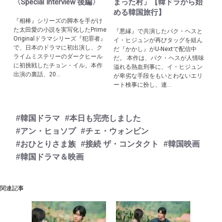
〈Special Interview 後編〉
まった村」【韓ドラから始
める韓国旅行】
『相棒』シリーズの脚本を手がけ
た太田愛の小説を実写化したPrime
『悪縁』で共演したパク・ヘスと
Originalドラマシリーズ『犯罪者』
イ・ヒジュンが再びタッグを組ん
で、日本のドラマに初出演し、ク
だ『かかし』がU-Nextで配信中
ライムミステリーのダークヒール
だ。 本作は、パク・ヘスが人情味
に初挑戦したチョン・イル。本作
溢れる熱血刑事に、イ・ヒジュン
出演の裏話、20...
が卑劣な手段をもいとわないエリ
ート検事に扮し、連...
#韓国ドラマ
#本日も完売しました
#アン・ヒョソプ
#チェ・ウォンビン
#おひとりさま族
#接続 ザ・コンタクト
#韓国映画
#韓国ドラマ＆映画
関連記事