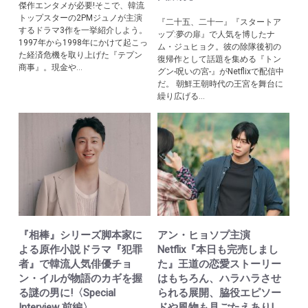
傑作エンタメが必要!そこで、韓流
トップスターの2PMジュノが主演
『二十五、二十一』『スタートア
するドラマ3作を一挙紹介しよう。
ップ:夢の扉』で人気を博したナ
1997年から1998年にかけて起こっ
ム・ジュヒョク。彼の除隊後初の
た経済危機を取り上げた『テプン
復帰作として話題を集める『トン
商事』。現金や...
グン-呪いの宮-』がNetflixで配信中
だ。 朝鮮王朝時代の王宮を舞台に
繰り広げる...
『相棒』シリーズ脚本家に
アン・ヒョソプ主演
よる原作小説ドラマ『犯罪
Netflix『本日も完売しまし
者』で韓流人気俳優チョ
た』王道の恋愛ストーリー
ン・イルが物語のカギを握
はもちろん、ハラハラさせ
る謎の男に!〈Special
られる展開、脇役エピソー
Interview 前編〉
ドや風物も見ごたえあり!