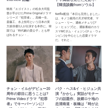
【韓流談義fromソウル】
映画『エゴイスト』の松永大司監
督が手がけたPrime Originalドラマ
Netflix配信『本日も完売しました』
シリーズ『犯罪者』。高橋一生、
は、キノコ栽培の天才研究者、マ
斎藤工、水上恒司という日本の実
シュー・リー、通称メチュリ(ア
力派俳優3人が出演する本作に、韓
ン・ヒョソプ)と、通販番組のカリ
国では「時代劇の貴公子」とも呼
スマМCダム・イェジン(チェ・ウォ
ばれるチョン・...
ンビン)を中心とした恋愛ドラマ
だ。それと...
チョン・イルがデビュー20
パク・ヘス&イ・ヒジュン共
周年の節目に思うことは?
演『かかし』実話がモチー
Prime Videoドラマ『犯罪
フの話題作、故郷ロケ地の
者』でキーパーソンに!
忠清南道・板橋は「時が止