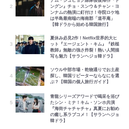
ナム・ジュヒョク除隊後復帰作『ト
ングン』チョ・スンウ＆チャン・ヨ
ンナムの熱演に釘付け！寺院ロケ地
は半島最南端の海南郡「道卒庵」
【韓ドラから始める韓国旅行】
夏休み必見2作！Netflix世界的大ヒ
ット『エージェント・キム』『鉄槌
教師』無敵の強さ炸裂！熱い人間描
写も魅力【サランヘジョ韓ドラ】
ソウル中部市場・乾物通りでお土産
探し、韓国リピーターならなにを選
ぶ？【韓国の個人旅行ガイド】
青龍シリーズアワードで喝采を浴び
たシン・ミナ！キム・ソンホ共演
『海街チャチャチャ』真夏にお勧め
の癒し系ラブコメ！【サランヘジョ
韓ドラ】