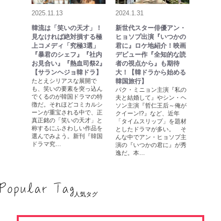
2025.11.13
2024.1.31
韓流は「笑いの天才」！
新世代スター俳優アン・
見なければ絶対損する極
ヒョソプ出演『いつかの
上コメディ「究極3選」
君に』ロケ地紹介！映画
『暴君のシェフ』『社内
デビュー作『全知的な読
お見合い』『熱血司祭2』
者の視点から』も期待
【サランヘジョ韓ドラ】
大！【韓ドラから始める
たとえシリアスな展開で
韓国旅行】
も、笑いの要素を突っ込ん
パク・ミニョン主演『私の
でくるのが韓国ドラマの特
夫と結婚して』やシン・ヘ
徴だ。それほどコミカルシ
ソン主演『哲仁王后～俺が
ーンが重宝される中で、正
クイーン!?』など、近年
真正銘の「笑いの天才」と
「タイムスリップ」を題材
称するにふさわしい作品を
としたドラマが多い。 そ
選んでみよう。新刊『韓国
んな中でアン・ヒョソプ主
ドラマ究…
演の『いつかの君に』が秀
逸だ。本…
人気タグ