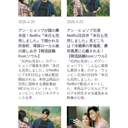
2026.4.20
2026.4.23
アン・ヒョソプが謎の農
アン・ヒョソプ主演
夫役！Netflix『本日も完
Netflix注目作『本日も完
売しました』で描かれる
売しました』見どころ
田舎町、韓国ローカル旅
は？冷蔵庫の常備菜、農
の楽しみ方【韓流談義
村風景に心癒される！
fromソウル】
【韓流談義fromソウル】
『社内お見合い』のアン・
『社内お見合い』のアン・
ヒョソプ最新主演作『本日
ヒョソプと『こんなに親密
も完売しました』がNetflix
な裏切り者』のチェ・ウォ
にて4月22日より独占配信
ンビン主演の注目作『本日
開始される。本作は商品の
も完売しました』が、
完売に固執する通販番組
Netflixで配信スタートし
МCのヒロイン（チェ・ウ
た。本作はデジタルとアナ
ォンビン）がビジネスチャ
ログを対比させる緩急ある
ンスを求…
映像が心地…