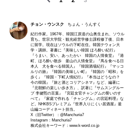
1
2
3
チョン・ウンスク
ちょん・うんすく
紀行作家。1967年、韓国江原道の山奥生まれ、ソウル
育ち。世宗大学院・観光経営学修士課程修了後、日本
に留学。現在はソウルの下町在住。韓国テウォン大
学・講師。著書に『美味しい韓国 ほろ酔い紀行』
『うまい、安い、あったかい 韓国の人情食堂』『港
町、ほろ酔い散歩 釜山の人情食堂』『馬を食べる日
本人 犬を食べる韓国人』『韓国酒場紀行』『マッコ
ルリの旅』『韓国の美味しい町』『韓国の「昭和」を
歩く』『韓国・下町人情紀行』『本当はどうなの？
今の韓国』『旅と酒とコリアシネマ』など、編著に
『北朝鮮の楽しい歩き方』、訳著に『サムスングルー
プ 李健煕の言葉』『宮廷女官チャングムの誓いのす
べて』『家庭で作れる「チャングム」の宮廷料理』な
ど。NHKBSプレミアム『世界入りにくい居酒屋』釜
山編コーディネート担当。
X（旧Twitter）：
@Manchuria7
Instagram：
Manchuria7
株式会社キーワード：
www.k-word.co.jp