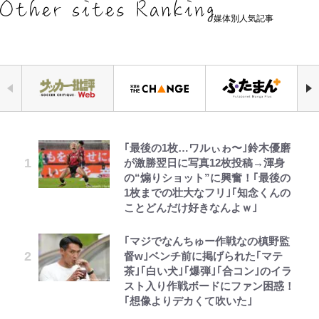
媒体別人気記事
｢最後の1枚…ワルぃゎ〜｣鈴木優磨
人気漫画家・江口寿史がお金がなく
「見るんじゃなかった」怪奇に心
じいちゃんの夏の思い出だゾ
宮崎麗果、“10キロ減”告白後の背
公式-魔王様、リトライ!R R第58話
より快適な「車中泊」には、こんな
空の轍と大地の雲と 第1回
が激勝翌日に写真12枚投稿→渾身
て原画を売却!? 画集『KING OF
霊、未確認生命体まで…昭和キッズ
骨・肋骨くっきりトレ姿に「痩せ過
(3)
スタイルもアリ！ 初挑戦の「ハッ
の“煽りショット”に興奮！｢最後の
POP』で起死回生！
を震え上がらせた「恐怖のテレビ番
ぎてませんか」心配の声も 夫・黒
チバックテント」簡単リビング設営
1枚までの壮大なフリ｣｢知念くんの
組」
木啓司にはDV巡る逮捕報道
＆使い勝手は想像以上！「実践レ
ことどんだけ好きなんよｗ｣
ポ」
武田久美子が“伝説の貝殻水着”の
毎日お風呂に入れたいゾ
公式-異世界クラフトぐらし~自由気
第3回 出版までの道のり・その2
「あまりにも強すぎる…」『呪術廻
平子理沙・55歳、“年齢不変”のお
裏側を激白…ターニングポイントは
ままな生産職のほのぼのスローライ
｢マジでなんちゅー作戦なの槙野監
戦≡』で描かれた、本編最強の呪術
腹見せミニ丈スカート姿に驚きの声
【当事者が語る】“海なし県民”と
近藤真彦主演ハイティーン・ブギで
フ~ 第45話(3)
督w｣ベンチ前に掲げられた｢マテ
師たちの「その後」 虎杖、東堂、
「あゆかと思った」「どんだけ若い
海に行くなら教えてあげてほしい
のキス
茶｣｢白い犬｣｢爆弾｣｢合コン｣のイラ
釘崎らの数十年後の姿とは
んだよ」
「3つの事」 あまりの“不慣れ”さが
えびめしの流儀
公式-かたわれ令嬢が男装する理由
レビュー『仮面家族』悠木シュン・
スト入り作戦ボードにファン困惑！
招いた「ガッカリ経験」レポ
「のりの芝居は観たいと」藤原紀香
第1話
著
｢想像よりデカくて吹いた｣
「ハイキュー!! おせち2027」の予
千葉雄大、ほっそりイケメン近影に
が明かす夫・片岡愛之助との関係