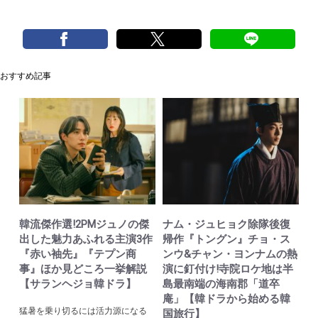
おすすめ記事
韓流傑作選!2PMジュノの傑
ナム・ジュヒョク除隊後復
出した魅力あふれる主演3作
帰作『トングン』チョ・ス
『赤い袖先』『テプン商
ンウ&チャン・ヨンナムの熱
事』ほか見どころ一挙解説
演に釘付け!寺院ロケ地は半
【サランヘジョ韓ドラ】
島最南端の海南郡「道卒
庵」【韓ドラから始める韓
猛暑を乗り切るには活力源になる
国旅行】