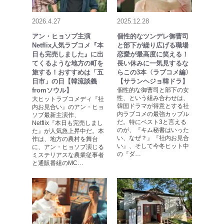
2026.4.27
2025.12.28
アン・ヒョソプ主演
個性的なツンデレ御曹司
Netflix人気ラブコメ『本
と部下が繰り広げる職場
日も完売しました』に出
恋愛が最高度に笑える！
てくるような地方の町を
長い休みに一気見するな
旅する！おすすめは「五
らこの3本〈ラブコメ編〉
日市」の日【韓流談義
【サランヘジョ韓ドラ】
fromソウル】
個性的な御曹司と部下の女
性、という組み合わせは、
大ヒットラブコメディ『社
韓国ドラマが得意とする社
内お見合い』のアン・ヒョ
内ラブコメの最強カップル
ソプ最新主演作、
だ。特にベスト3と言える
Netflix『本日も完売しまし
のが、『キム秘書はいった
た』が人気急上昇中だ。本
い、なぜ？』『社内お見合
作は、地方の農村を舞台
い』、そして今冬ヒット中
に、アン・ヒョソプ演じる
の『ダ…
ミステリアスな農業従事者
と通販番組のMC…