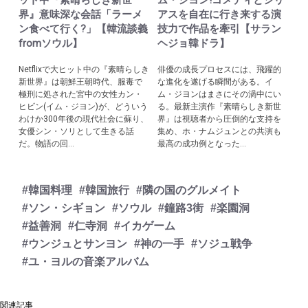
界』意味深な会話「ラーメ
アスを自在に行き来する演
ン食べて行く?」【韓流談義
技力で作品を牽引【サラン
fromソウル】
ヘジョ韓ドラ】
Netflixで大ヒット中の『素晴らしき
俳優の成長プロセスには、飛躍的
新世界』は朝鮮王朝時代、服毒で
な進化を遂げる瞬間がある。イ
極刑に処された宮中の女性カン・
ム・ジヨンはまさにその渦中にい
ヒビン(イム・ジヨン)が、どういう
る。最新主演作『素晴らしき新世
わけか300年後の現代社会に蘇り、
界』は視聴者から圧倒的な支持を
女優シン・ソリとして生きる話
集め、ホ・ナムジュンとの共演も
だ。物語の回...
最高の成功例となった...
#韓国料理
#韓国旅行
#隣の国のグルメイト
#ソン・シギョン
#ソウル
#鐘路3街
#楽園洞
#益善洞
#仁寺洞
#イカゲーム
#ウンジュとサンヨン
#神の一手
#ソジュ戦争
#ユ・ヨルの音楽アルバム
関連記事