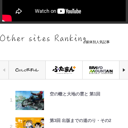
媒体別人気記事
空の轍と大地の雲と 第1回
『ONE PIECE』今後の展開に絡ん
やってはいけない！「キャンプツー
公式-ヒロインが来る前に妊娠しま
「危ない」「やめて」第1子妊娠中
元衆院議員・山尾志桜里が語る誹謗
浅草は日本の心だゾ
｢お土産最高すぎ笑｣｢どうやって入
できそうな「意味深な表紙連載」
リング」での「NGパッキング」7
した~詰んだはずの悪役令嬢です
の田中みな実、ゴリゴリヒール着用
中傷動画…「計り知れない」切り抜
手？｣ブライトン帰還の三笘薫、同
「神」エネルの月での展開に、元王
選！ 安全＆快適につながる「荷物
が、どうやら違うようです~ 第1話
に心配の声…ザックリ衣装にも意見
き落選運動の影響と今語る「保育園
僚に“ポケカ”をプレゼント！｢薫の
下七武海の謎めいた過去も…
の順序や位置」積載のコツとは？
続々
落ちた日本死ね」
笑顔見れてよかった｣｢大喜びのリ
「実体験レポ」
ュテル可愛すぎ｣
第3回 出版までの道のり・その2
公式-異世界召喚は二度目です 第1
とうちゃんが出世するゾ
ファミマと『VIVANT』第2シーズ
趣里「ショック」初めて語った“重
誹謗中傷も「『そうせざるを得ない
話