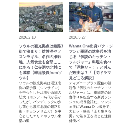
2026.2.10
2026.5.27
ソウルの観光拠点は鐘路3
Wanna One出身パク・ジ
街で決まり！益善洞やソ
フンが軍隊の炊事兵を演
スンラギル、名作の撮影
じる『伝説のキッチン・
地、人気食堂も全部ここ
ソルジャー』料理を食べ
にある！仁寺洞や北村に
て「泥棒だ～！」と叫ん
も隣接【韓流談義fromソ
だ理由は？『【旬ドラマ
ウル】
見どころ解説】
ソウルの観光拠点は漢江南
ディズニープラス配信の話
側の新沙洞（シンサドン）
題作『伝説のキッチン・ソ
を中心とした江南や西部の
ルジャー』は、軍部隊の給
弘大（ホンデ）時代が長か
食作りを担当する新兵ソン
ったが、パンデミックの少
ジェの成長物語だ。ソンジ
し前から漢江北側の鐘路3
ェ役にWanna One出身で、
街（チョンノサムガ）を中
大ヒット映画『王と生きる
心としたエリアやソウル東
男』で若き王を演じた注目
部の聖…
俳優パ…