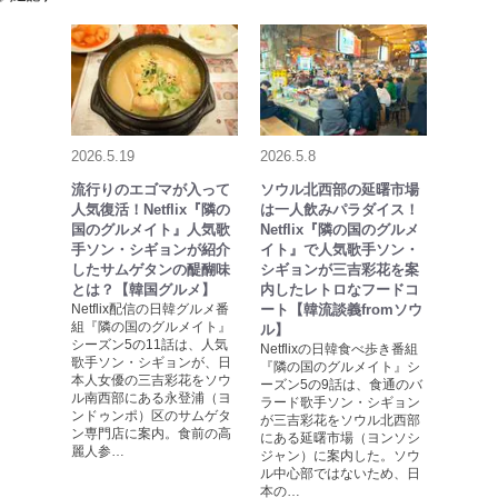
2026.5.19
2026.5.8
流行りのエゴマが入って
ソウル北西部の延曙市場
人気復活！Netflix『隣の
は一人飲みパラダイス！
国のグルメイト』人気歌
Netflix『隣の国のグルメ
手ソン・シギョンが紹介
イト』で人気歌手ソン・
したサムゲタンの醍醐味
シギョンが三吉彩花を案
とは？【韓国グルメ】
内したレトロなフードコ
Netflix配信の日韓グルメ番
ート【韓流談義fromソウ
組『隣の国のグルメイト』
ル】
シーズン5の11話は、人気
Netflixの日韓食べ歩き番組
歌手ソン・シギョンが、日
『隣の国のグルメイト』シ
本人女優の三吉彩花をソウ
ーズン5の9話は、食通のバ
ル南西部にある永登浦（ヨ
ラード歌手ソン・シギョン
ンドゥンポ）区のサムゲタ
が三吉彩花をソウル北西部
ン専門店に案内。食前の高
にある延曙市場（ヨンソシ
麗人参…
ジャン）に案内した。ソウ
ル中心部ではないため、日
本の…