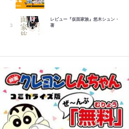
ンのコラボがスタート！ “別班饅
アユは「怒らせて掛ける」魚だっ
い意味” 三山凌輝「無反省メー
事情』がある」…山尾志桜里が
｢モデルやってる｣｢かっけぇ｣三笘
頭”や限定グッズ登場にファン感激
た！ ルアーを追わせて釣りあげる
ル」文春第2弾で“一家の限界”報道
SNSのバッシングにも向き合う理
薫がブライトン新ユニのモデルで完
「これは買うしかない！」
「アユイング」のオリジナリティ＆
も
由と独自メンタル術
全復活！“King”の帰還に｢チームか
レビュー『仮面家族』悠木シュン・
公式-雑用付与術師が自分の最強に
ボンジュールでポンジュースだゾ
おもしろさを知る
ら大歓迎されてる｣｢元気な姿見れ
著
気付くまで 第56話(1)
て…｣
南や和也だけじゃない！『タッチ』
オダウエダ植田、「2年半で56kg
武田久美子が語る23年ぶり写真集
上杉達也の才能を「いち早く見出し
荒々しい「火山帯」の一端にいるこ
増」130㎏ボディに驚きと心配 過
の裏側…57歳の妥協なき美ボディ
た人物たち」
とを体感！ 登頂約10分でも大迫力
去の「めちゃ美人」写真も再び
と「貝殻水着」を超える伝説の衣装
W杯クオーター制への大反発か、
「吾妻小富士」火口を1周する「1
に迫る
FIFA会長を追い詰めた｢欧州のボイ
時間半ハイキング」パノラマ絶景レ
コット｣と再選の行方【FIFA3兆円
ポ【福島県福島市】
の野望と2度のオウンゴール、来年
3月の会長選】(3)