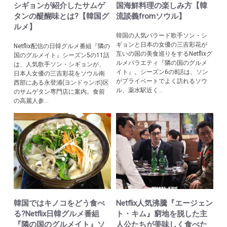
シギョンが紹介したサムゲ
国海鮮料理の楽しみ方【韓
タンの醍醐味とは?【韓国グ
流談義fromソウル】
ルメ】
韓国の人気バラード歌手ソン・シ
ギョンと日本の女優の三吉彩花が
Netflix配信の日韓グルメ番組『隣の
互いの国の美食巡りをするNetflixグ
国のグルメイト』シーズン5の11話
ルメバラエティ『隣の国のグルメ
は、人気歌手ソン・シギョンが、
イト』。シーズン6の8話は、ソン
日本人女優の三吉彩花をソウル南
がプライベートでよく訪れるソウ
西部にある永登浦(ヨンドゥンポ)区
ル、薬水駅近く...
のサムゲタン専門店に案内。食前
の高麗人参...
韓国ではキノコをどう食べ
Netflix人気沸騰『エージェン
る?Netflix日韓グルメ番組
ト・キム』窮地を脱した主
『隣の国のグルメイト』ソ
人公たちが美味しく食べた