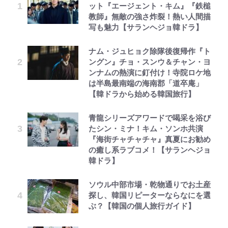
ット『エージェント・キム』『鉄槌
教師』無敵の強さ炸裂！熱い人間描
写も魅力【サランヘジョ韓ドラ】
ナム・ジュヒョク除隊後復帰作『ト
ングン』チョ・スンウ＆チャン・ヨ
ンナムの熱演に釘付け！寺院ロケ地
は半島最南端の海南郡「道卒庵」
【韓ドラから始める韓国旅行】
青龍シリーズアワードで喝采を浴び
たシン・ミナ！キム・ソンホ共演
『海街チャチャチャ』真夏にお勧め
の癒し系ラブコメ！【サランヘジョ
韓ドラ】
ソウル中部市場・乾物通りでお土産
探し、韓国リピーターならなにを選
ぶ？【韓国の個人旅行ガイド】