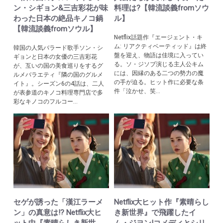
ン・シギョン&三吉彩花が味
料理は?【韓流談義fromソウ
わった日本の絶品キノコ鍋
ル】
【韓流談義fromソウル】
Netflix話題作『エージェント・キ
ム: リアクティベーティッド』は終
韓国の人気バラード歌手ソン・シ
盤を迎え、物語は佳境に入ってい
ギョンと日本の女優の三吉彩花
る。ソ・ジソブ演じる主人公キム
が、互いの国の美食巡りをするグ
には、因縁のある二つの勢力の魔
ルメバラエティ『隣の国のグルメ
の手が迫る。ヒット作に必要な条
イト』。シーズン6の4話は、二人
件「泣かせ、笑...
が表参道のキノコ料理専門店で多
彩なキノコのフルコー...
セゲが誘った「漢江ラーメ
Netflix大ヒット作『素晴らし
ン」の真意は!? Netflix大ヒ
き新世界』で飛躍したイ
ット中『素晴らしき新世
ム・ジヨン!コメディとシリ