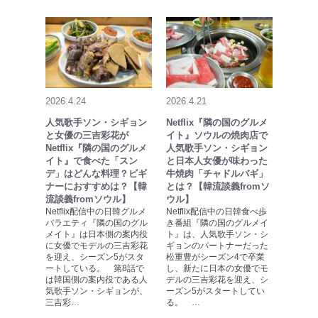
2026.4.24
2026.4.21
人気歌手ソン・シギョン
Netflix『隣の国のグルメ
と女優の三吉彩花が
イト』ソウルの焼肉店で
Netflix『隣の国のグルメ
人気歌手ソン・シギョン
イト』で食べた「スン
と日本人女優が味わった
デ」はどんな料理？ビギ
牛焼肉「チャドルバギ」
ナーにおすすめは？【韓
とは？【韓流談義fromソ
流談義fromソウル】
ウル】
Netflix配信中の日韓グルメ
Netflix配信中の日韓食べ歩
バラエティ『隣の国のグル
き番組『隣の国のグルメイ
メイト』は日本側の案内役
ト』は、人気歌手ソン・シ
に女優でモデルの三吉彩花
ギョンのパートナーだった
を迎え、シーズン5がスタ
松重豊がシーズン4で卒業
ートしている。 第8話で
し、新たに日本の女優でモ
は韓国側の案内役である人
デルの三吉彩花を迎え、シ
気歌手ソン・シギョンが、
ーズン5がスタートしてい
三吉彩…
る。 …