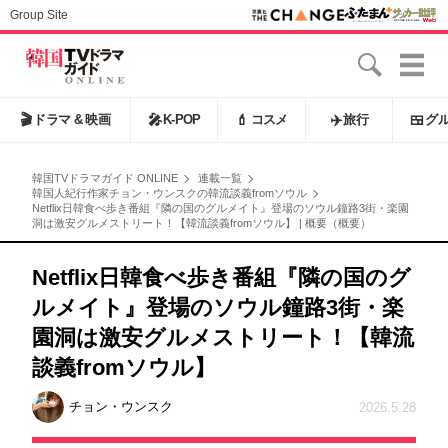
Group Site
🎬
ドラマ & 映画
🎤
K-POP
💄
コスメ
✈️
旅行
🍱
グ
韓国TVドラマガイド ONLINE
連載一覧
韓国人紀行作家チョン・ウンスクの韓流談義fromソウル
Netflix日韓食べ歩き番組『隣の国のグルメイト』登場のソウル鐘路3街・楽園
洞は激安グルメストリート！【韓流談義fromソウル】 | 概要（概要）
Netflix日韓食べ歩き番組『隣の国のグ
ルメイト』登場のソウル鐘路3街・楽
園洞は激安グルメストリート！【韓流
談義fromソウル】
チョン・ウンスク
2026.5.28