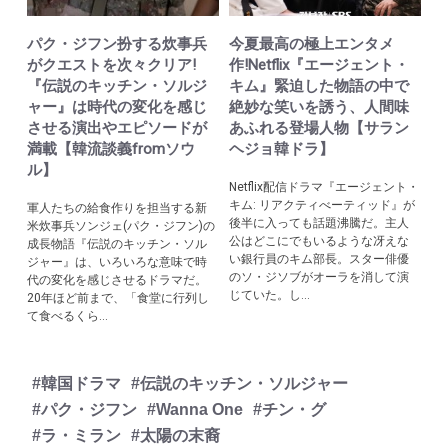
パク・ジフン扮する炊事兵
今夏最高の極上エンタメ
がクエストを次々クリア!
作!Netflix『エージェント・
『伝説のキッチン・ソルジ
キム』緊迫した物語の中で
ャー』は時代の変化を感じ
絶妙な笑いを誘う、人間味
させる演出やエピソードが
あふれる登場人物【サラン
満載【韓流談義fromソウ
ヘジョ韓ドラ】
ル】
Netflix配信ドラマ『エージェント・
キム: リアクティべーティッド』が
軍人たちの給食作りを担当する新
後半に入っても話題沸騰だ。主人
米炊事兵ソンジェ(パク・ジフン)の
公はどこにでもいるような冴えな
成長物語『伝説のキッチン・ソル
い銀行員のキム部長。スター俳優
ジャー』は、いろいろな意味で時
のソ・ジソブがオーラを消して演
代の変化を感じさせるドラマだ。
じていた。し...
20年ほど前まで、「食堂に行列し
て食べるくら...
#韓国ドラマ
#伝説のキッチン・ソルジャー
#パク・ジフン
#Wanna One
#チン・グ
#ラ・ミラン
#太陽の末裔