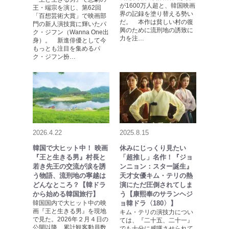
が1600万人超と、韓国映画
王・端宗を演じ、第62回
界の記録を塗り替える勢い
「百想芸術大賞」で映画部
だ。 本作は貧しい村の復
門の新人演技賞に輝いたパ
興のために流刑地の誘致に
ク・ジフン（Wanna One出
力を注…
身）。 新進俳優として今
もっとも注目を集めるパ
ク・ジフン扮…
2026.4.22
2025.8.15
韓国で大ヒット中！ 映画
休みにじっくり見たい
『王と生きる男』村長と
「超推し」名作！『ジョ
若き先王の交流が涙を誘
ンニョン：スター誕生』
う物語、流刑地の寧越は
天才女優キム・テリの熱
どんなところ？【韓ドラ
演にただ圧倒されてしま
から始める韓国旅行】
う【康熙奉のサランヘジ
韓国国内で大ヒット中の映
ョ韓ドラ〈180〉】
画『王と生きる男』を現地
キム・テリの演技力につい
で見た。2026年２月４日の
ては、『二十五、二十一』
公開以降、累計観客動員数
でも十分に感嘆させられて