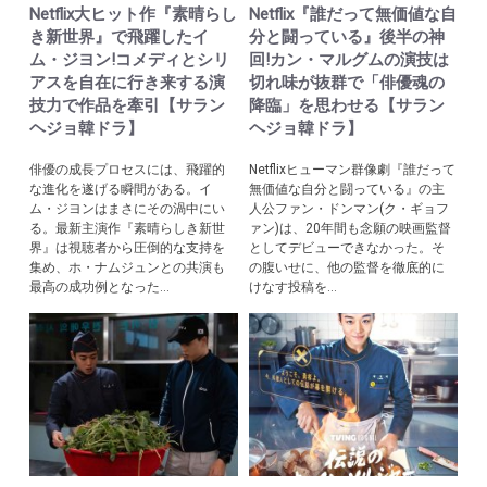
Netflix大ヒット作『素晴らし
Netflix『誰だって無価値な自
き新世界』で飛躍したイ
分と闘っている』後半の神
ム・ジヨン!コメディとシリ
回!カン・マルグムの演技は
アスを自在に行き来する演
切れ味が抜群で「俳優魂の
技力で作品を牽引【サラン
降臨」を思わせる【サラン
ヘジョ韓ドラ】
ヘジョ韓ドラ】
俳優の成長プロセスには、飛躍的
Netflixヒューマン群像劇『誰だって
な進化を遂げる瞬間がある。イ
無価値な自分と闘っている』の主
ム・ジヨンはまさにその渦中にい
人公ファン・ドンマン(ク・ギョフ
る。最新主演作『素晴らしき新世
ァン)は、20年間も念願の映画監督
界』は視聴者から圧倒的な支持を
としてデビューできなかった。そ
集め、ホ・ナムジュンとの共演も
の腹いせに、他の監督を徹底的に
最高の成功例となった...
けなす投稿を...