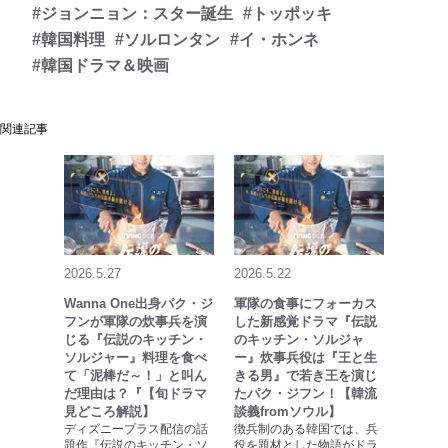
#ジョンニョン：スター誕生
#トッポッキ
#韓国料理
#ソルロンタン
#イ・ホンネ
#韓国ドラマ＆映画
関連記事
2026.5.27
2026.5.22
Wanna One出身パク・ジ
軍隊の食事にフォーカス
フンが軍隊の炊事兵を演
した新感覚ドラマ『伝説
じる『伝説のキッチン・
のキッチン・ソルジャ
ソルジャー』料理を食べ
ー』炊事兵役は『王と生
て「泥棒だ～！」と叫ん
きる男』で若き王を演じ
だ理由は？『【旬ドラマ
たパク・ジフン！【韓流
見どころ解説】
談義fromソウル】
ディズニープラス配信の話
徴兵制のある韓国では、兵
題作『伝説のキッチン・ソ
役を題材とした物語がドラ