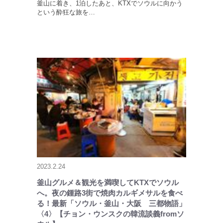
釜山に着き、1泊したあと、KTXでソウルに向かう
という酔狂な旅を…
2023.2.24
釜山グルメ＆観光を満喫してKTXでソウル
へ。夜の鍾路3街で焼肉カルギメサルを食べ
る！最新「ソウル・釜山・大阪 三都物語」
〈4〉【チョン・ウンスクの韓流談義fromソ