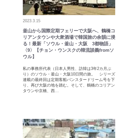
2023.3.15
釜山から国際定期フェリーで大阪へ、鶴橋コ
リアンタウンや大衆酒場で韓国旅の余韻に浸
る！最新「ソウル・釜山・大阪 3都物語」
〈9〉【チョン・ウンスクの韓流談義fromソ
ウル】
私の事務所代表（日本人男性、訪韓は3年2カ月ぶ
り）のソウル・釜山・大阪10日間の旅。 シリーズ
連載の最終回は定期客船パンスタードリーム号を下
り、再び大阪の地を踏む。そして、鶴橋のコリアン
タウンや京橋、西…