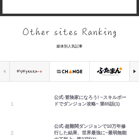
媒体別人気記事
公式-冒険家になろう! ~スキルボー
錦織一清の写真集はなぜ私服なの
「自分の絵ごと、このジャンルはそ
えびめしの流儀
｢守り方かっこよすぎ｣上田綺世が
荒々しい「火山帯」の一端にいるこ
空の轍と大地の雲と 第1回
千葉雄大、ほっそりイケメン近影に
ドでダンジョン攻略~ 第65話(1)
か…高級ブランドをやめ等身大の自
ろそろ終わりかな」江口寿史が炎上
妻の“ワンオペ騒動”に家族写真で
とを体感！ 登頂約10分でも大迫力
「顔パンパンだったのに」反響 視
分を表現する現在「ちゃんとおじい
を経て樋口毅宏に語ったこと
アンサー！ボールも嫁の炎上も収め
「吾妻小富士」火口を1周する「1
聴者が想った激変の納得理由
ちゃんに」
る“神対応”に新婚の板倉、久保、
時間半ハイキング」パノラマ絶景レ
長友夫妻も続々エール！
ポ【福島県福島市】
公式-超難関ダンジョンで10万年修
「カルチャーは引用の歴史である」
でっかい男になりたいゾ
第3回 出版までの道のり・その2
GLAY・TERU＆PUFFY大貫亜美
藤原紀香が23年間続けるボランテ
行した結果、世界最強に~最弱無能
江口寿史と樋口毅宏、“引用と継
の“共演”ショットに「夫婦で写っ
ィア活動の原動力は…「偽善者だ」
｢めーっちゃオシャじゃん｣中田英
青く美しい「幸せのブルービー」の