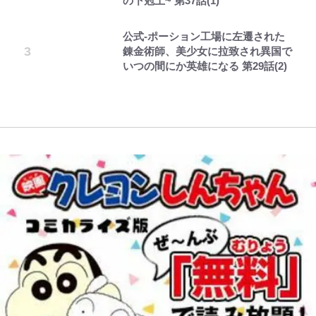
の下剋上~ 第37話(1)
承”をめぐる対話
てるの尊い」 長女はもう23歳
との声も跳ね返す“誰かの役に立ち
寿やトッティも愛した名門ローマ、
正体とは？ 身近な場所で見つける
たい”という思い
新アウェイユニが大評判！｢カッコ
コツを紹介【あなたのすぐそばにい
公式-ポーション工場に左遷された
「まだ2枚しか描けてないんだよね
浅草は日本の心だゾ
レビュー『仮面家族』悠木シュン・
元SKE48・松井珠理奈、街中で見
いい｣｢好きなデザイン｣｢今年は2nd
る「季節の虫」の探し方 vol.21】
錬金術師、美少女に拉致され異国で
ぇ」作家・樋口毅宏が問う、今再
著
せた“ド迫力のノースリーブ”姿に
買おうかな｣
錦織一清が語る還暦からの新たな挑
いつの間にか英雄になる 第29話(2)
び、漫画に向かう江口寿史の現在地
ファン反応 直近では「幸せ太り」
戦…少年隊の分岐点と60代で挑む
【キャンプ自己啓発】増えすぎたギ
自虐も
映画監督作『僕は瞳に恋してる』
浦和と千葉の首をかしげる主力放
アを棚卸し！ “ウルトラライト” 目
出、柏リカルドの下で新加入2人が
指した「自分スタイル」再構築でわ
化ける！Jリーグに必要な外国人選
かった「本当に必要な7つの道具」
手は【Jリーグ開幕｢初めての秋春
とは
制｣の大激論】(4)