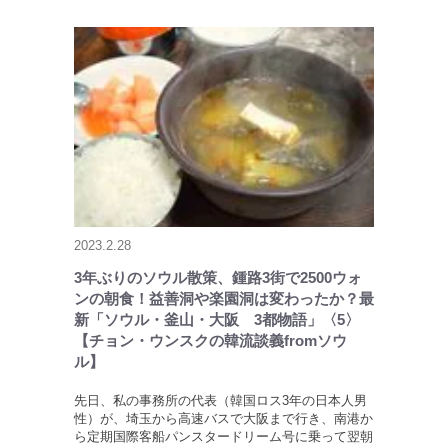
2023.2.28
3年ぶりのソウル散策、鍾路3街で2500ウォ
ンの朝食！益善洞や楽園洞は変わったか？最
新「ソウル・釜山・大阪 3都物語」〈5〉
【チョン・ウンスクの韓流談義fromソウ
ル】
先日、私の事務所の代表（韓国ロス3年の日本人男
性）が、埼玉から高速バスで大阪まで行き、南港か
ら定期国際客船パンスタードリーム号に乗って翌朝