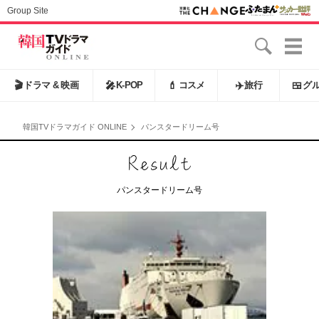
Group Site
🎬
ドラマ & 映画
🎤
K-POP
💄
コスメ
✈️
旅行
🍱
グ
韓国TVドラマガイド ONLINE
パンスタードリーム号
パンスタードリーム号