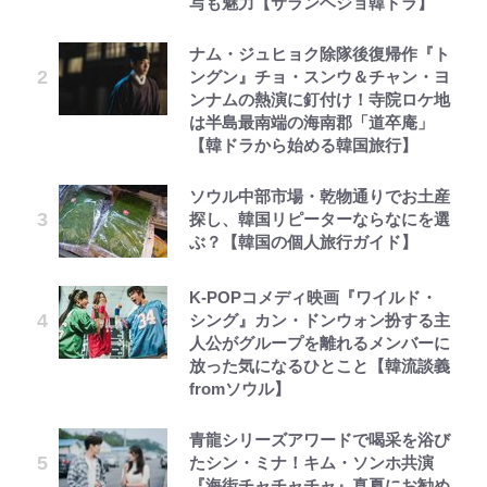
写も魅力【サランヘジョ韓ドラ】
ナム・ジュヒョク除隊後復帰作『ト
ングン』チョ・スンウ＆チャン・ヨ
ンナムの熱演に釘付け！寺院ロケ地
は半島最南端の海南郡「道卒庵」
【韓ドラから始める韓国旅行】
ソウル中部市場・乾物通りでお土産
探し、韓国リピーターならなにを選
ぶ？【韓国の個人旅行ガイド】
K-POPコメディ映画『ワイルド・
シング』カン・ドンウォン扮する主
人公がグループを離れるメンバーに
放った気になるひとこと【韓流談義
fromソウル】
青龍シリーズアワードで喝采を浴び
たシン・ミナ！キム・ソンホ共演
『海街チャチャチャ』真夏にお勧め