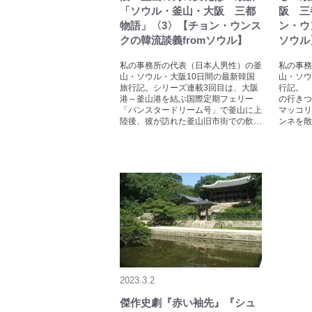
「ソウル・釜山・大阪 三都
阪 三
物語」〈3〉【チョン・ウンス
ン・ウ
クの韓流談義fromソウル】
ソウル
私の事務所の代表（日本人男性）の釜
私の事務
山・ソウル・大阪10日間の最新韓国
山・ソウ
旅行記。シリーズ連載3回目は、大阪
行記。 
港～釜山港を結ぶ国際定期フェリー
の行きつ
「パンスタードリーム号」で釜山に上
マッコリ
陸後、彼が訪れた釜山旧市街での飲…
ンネを散
2023.3.2
傑作史劇『赤い袖先』『シュ