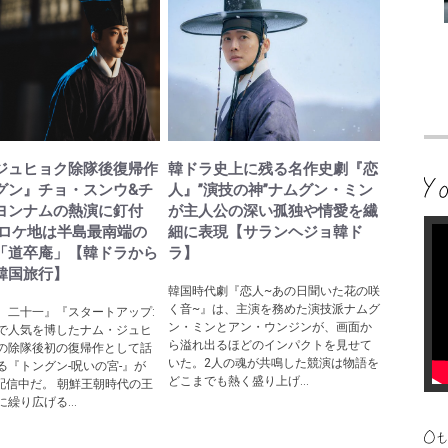
ジュヒョク除隊後復帰作
韓ドラ史上に残る名作史劇『恋
グン』チョ・スンウ&チ
人』”演技の神”ナムグン・ミン
ヨンナムの熱演に釘付
が主人公の深い孤独や情愛を繊
院ロケ地は半島最南端の
細に表現【サランヘジョ韓ド
「道卒庵」【韓ドラから
ラ】
韓国旅行】
韓国時代劇『恋人~あの日聞いた花の咲
く音~』は、主演を務めた演技派ナムグ
、二十一』『スタートアップ:
ン・ミンとアン・ウンジンが、画面か
で人気を博したナム・ジュヒ
ら溢れ出るほどのインパクトを見せて
の除隊後初の復帰作として話
いた。2人の魂が共鳴した競演は物語を
る『トングン-呪いの宮-』が
どこまでも熱く盛り上げ...
ixで配信中だ。 朝鮮王朝時代の王
繰り広げる...