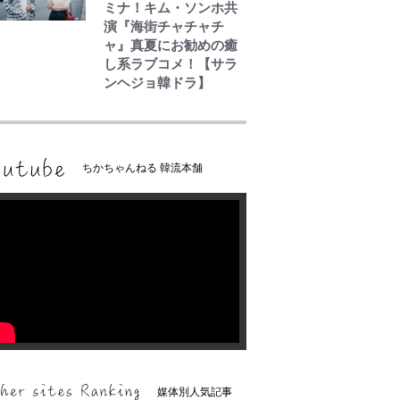
ミナ！キム・ソンホ共
演『海街チャチャチ
ャ』真夏にお勧めの癒
し系ラブコメ！【サラ
ンヘジョ韓ドラ】
ちかちゃんねる 韓流本舗
媒体別人気記事