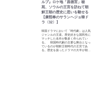
ルプ』ロケ地「昌徳宮」秘
苑、ソウルの王宮を訪ねて朝
鮮王朝の歴史に思いを馳せる
【康熙奉のサランヘジョ韓ド
ラ〈32〉】
韓国ドラマにおいて「時代劇」は人気
ジャンルの王道。歴史好きな国民性に
マッチした名作が数多く作られてい
る。 韓国時代劇の主要な舞台となっ
ているのが朝鮮王朝時代の王宮であ
る。歴史を扱ったドラマの大半が朝…