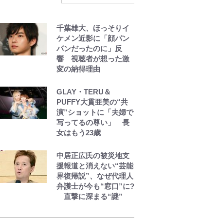
オリティ」『この素晴
らしい世界に祝福
千葉雄大、ほっそりイ
を！』10万針以上の密
ケメン近影に「顔パン
度で再現された“めぐみ
パンだったのに」反
ん刺繍ワークシャツ”に
響 視聴者が想った激
ファンも感動
変の納得理由
映画『ちいかわ』入場
GLAY・TERU＆
者特典「第２弾」がス
PUFFY大貫亜美の“共
タート！まさかの人気
演”ショットに「夫婦で
アイテムに称賛続々
写ってるの尊い」 長
「豪華すぎる！」
女はもう23歳
中居正広氏の被災地支
援報道と消えない“芸能
界復帰説”、なぜ代理人
弁護士が今も“窓口”に?
直撃に深まる“謎”
えびめしの流儀