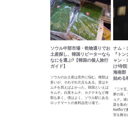
ソウル中部市場・乾物通りでお
ナム・
土産探し、韓国リピーターなら
『トン
なにを選ぶ?【韓国の個人旅行
ャン・
ガイド】
け!寺
海南郡
ソウルのお土産は意外に悩む。種類は
始める
多いが、それぞれ欠点もある。昔はキ
ムチを買えばよかった。韓国といえば
『二十五
キムチ。白菜キムチ、カクテキなど種
夢の扉』
類も多く、僕はよく、ソウル駅にある
ョク。彼
ロッテマートの食料品売り場で...
題を集め
Netfl
宮を舞台に