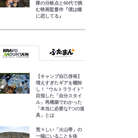
隊の分岐点と60代で挑
む映画監督作『僕は瞳
に恋してる』
公式-ヒロインが来る前
に妊娠しました~詰んだ
はずの悪役令嬢です
が、どうやら違うよう
です~ 第1話
公式-冒険家になろう! ~
スキルボードでダンジ
ョン攻略~ 第65話(1)
【キャンプ自己啓発】
増えすぎたギアを棚卸
し！ “ウルトラライト”
公式-超難関ダンジョン
目指した「自分スタイ
で10万年修行した結
ル」再構築でわかった
果、世界最強に~最弱無
「本当に必要な7つの道
能の下剋上~ 第37話(1)
具」とは
荒々しい「火山帯」の
一端にいることを体