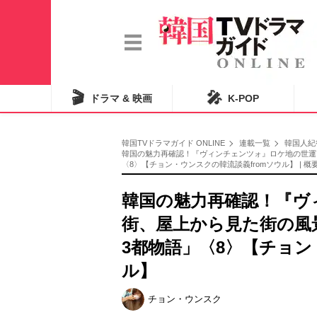
🎬
🎤
ドラマ & 映画
K-POP
韓国TVドラマガイド ONLINE
連載一覧
韓国人紀
韓国の魅力再確認！『ヴィンチェンツォ』ロケ地の世運
〈8〉【チョン・ウンスクの韓流談義fromソウル】 | 概
韓国の魅力再確認！『ヴ
街、屋上から見た街の
3都物語」〈8〉【チョン
ル】
チョン・ウンスク