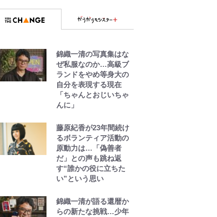
錦織一清の写真集はな
ぜ私服なのか…高級ブ
ランドをやめ等身大の
自分を表現する現在
「ちゃんとおじいちゃ
んに」
藤原紀香が23年間続け
るボランティア活動の
原動力は…「偽善者
だ」との声も跳ね返
す“誰かの役に立ちた
い”という思い
錦織一清が語る還暦か
らの新たな挑戦…少年