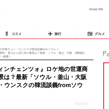
Group Site
💄
✈️
🍱
コスメ
旅行
グルメ
行作家チョン・ウンスクの韓流談義fromソウル
商街、屋上から見た街の風景は？最新「ソウル・釜山・大阪 3都物語」
要（概要）
ィンチェンツォ』ロケ地の世運商
風景は？最新「ソウル・釜山・大阪
・ウンスクの韓流談義fromソウ
2023.3.12