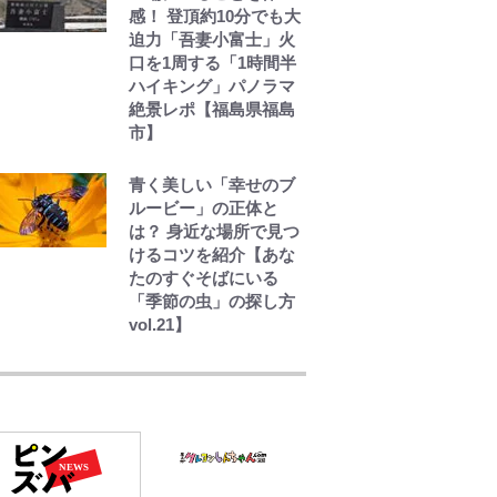
感！ 登頂約10分でも大
迫力「吾妻小富士」火
口を1周する「1時間半
ハイキング」パノラマ
絶景レポ【福島県福島
市】
青く美しい「幸せのブ
ルービー」の正体と
は？ 身近な場所で見つ
けるコツを紹介【あな
たのすぐそばにいる
「季節の虫」の探し方
vol.21】
「自分の絵ごと、この
ジャンルはそろそろ終
わりかな」江口寿史が
炎上を経て樋口毅宏に
語ったこと
1万円超えも「納得のク