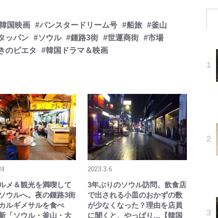
#韓国映画
#パンスタードリーム号
#船旅
#釜山
タッパン
#ソウル
#鍾路3街
#世運商街
#市場
きのピエタ
#韓国ドラマ＆映画
24
2023.3.6
ルメ＆観光を満喫して
3年ぶりのソウル訪問、飲食店
でソウルへ。夜の鍾路3街
で出される小皿のおかずの数
カルギメサルを食べ
が少なくなった？理由を店員
新「ソウル・釜山・大
に聞くと、やっぱり…【韓国