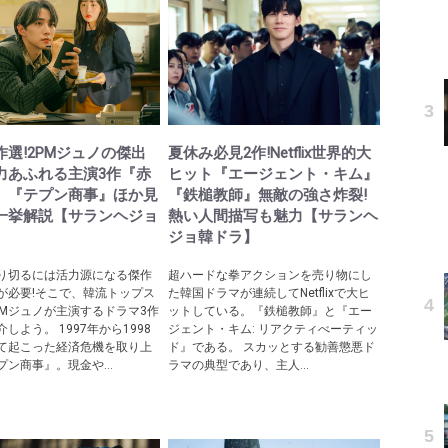
作選!2PMジュノの傑出
夏休み必見2作!Netflix世界的大
力あふれる主演3作『赤
ヒット『エージェント・キム』
』『テプン商事』ほか見
『鉄槌教師』無敵の強さ炸裂!
一挙解説【サランヘジョ
熱い人間描写も魅力【サランヘ
】
ジョ韓ドラ】
り切るには活力源になる傑作
超ハードな拳アクションを売り物にし
が必要!そこで、韓流トップス
た韓国ドラマが連続してNetflixで大ヒ
PMジュノが主演するドラマ3作
ットしている。『鉄槌教師』と『エー
しよう。 1997年から1998
ジェント・キム: リアクティべーティッ
て起こった経済危機を取り上
ド』である。 スカッとする勧善懲悪ド
ン商事』。現金や...
ラマの典型であり、主人...