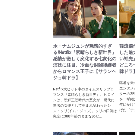
ホ・ナムジュンが魅惑的すぎ
韓流傑
る!Netflix『素晴らしき新世界』
した魅
感情が激しく変化する七変化の
い袖先
演技に注目、冷血な財閥後継者
どころ
からロマンス王子に【サランヘ
韓ドラ
ジョ韓ドラ】
猛暑を乗
エンタメ
Netflix大ヒット中のタイムスリップロ
ターの2
マンス『素晴らしき新世界』。ヒロイ
を一挙紹介
ンは、朝鮮王朝時代の悪女が、現代に
年にかけ
無名の女優として生まれ変わったシ
げた『テプ
ン・ソリ(イム・ジヨン)。ソリの口調は
完全に300年前のままなのだ...