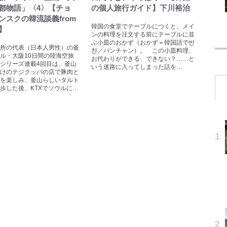
都物語」〈4〉【チョ
の個人旅行ガイド】下川裕治
ンスクの韓流談義from
韓国の食堂でテーブルにつくと、メイ
】
ンの料理を注文する前にテーブルに並
ぶ小皿のおかず（おかず＝韓国語で반
所の代表（日本人男性）の釜
찬／パンチャン）。 この小皿料理、
ル・大阪10日間の陸海空旅
お代わりができる、できない？……と
シリーズ連載4回目は、釜山
いう迷路に入ってしまった話を…
けのテジクッパの店で豚肉と
を楽しみ、釜山らしいタルト
歩した後、KTXでソウルに…