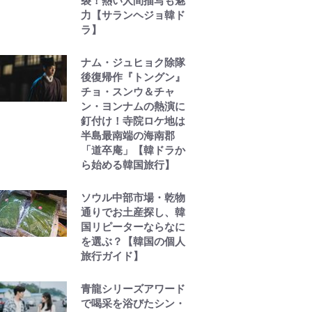
裂！熱い人間描写も魅
力【サランヘジョ韓ド
ラ】
ナム・ジュヒョク除隊
後復帰作『トングン』
チョ・スンウ＆チャ
ン・ヨンナムの熱演に
釘付け！寺院ロケ地は
半島最南端の海南郡
「道卒庵」【韓ドラか
ら始める韓国旅行】
ソウル中部市場・乾物
通りでお土産探し、韓
国リピーターならなに
を選ぶ？【韓国の個人
旅行ガイド】
青龍シリーズアワード
で喝采を浴びたシン・