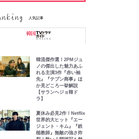
人気記事
韓流傑作選！2PMジュ
ノの傑出した魅力あふ
れる主演3作『赤い袖
先』『テプン商事』ほ
か見どころ一挙解説
【サランヘジョ韓ド
ラ】
夏休み必見2作！Netflix
世界的大ヒット『エー
ジェント・キム』『鉄
槌教師』無敵の強さ炸