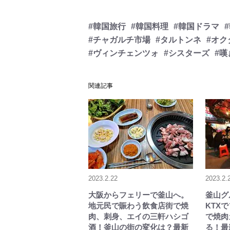
#韓国旅行
#韓国料理
#韓国ドラマ
#チャガルチ市場
#タルトンネ
#オク
#ヴィンチェンツォ
#シスターズ
#嘆
関連記事
2023.2.22
2023.2.
大阪からフェリーで釜山へ。
釜山グ
地元民で賑わう飲食店街で焼
KTX
肉、刺身、エイの三軒ハシゴ
で焼肉
酒！釜山の街の変化は？最新
る！最