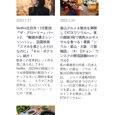
2023.2.27
2023.2.24
Netflix注目作！3月配信
釜山グルメ＆観光を満喫
『ザ・グローリー』パー
してKTXでソウルへ。夜
ト2、『離婚弁護士シン・
の鍾路3街で焼肉カルギメ
ソンハン』、話題映画
サルを食べる！最新「ソ
『スマホを落としただけ
ウル・釜山・大阪 三都
なのに』『キル・ボクス
物語」〈4〉【チョン・ウ
ン』紹介！
ンスクの韓流談義fromソ
数多くの世界的ヒット作を
ウル】
世に送り出してきた
私の事務所の代表（日本人
Netflix。2023年の韓国ドラ
男性）の釜山・ソウル・大
マ＆韓国映画の配信ライン
阪10日間の陸海空旅行
ナップも大いに期待を集め
記。 シリーズ連載4回目
ている。。 ドラマ二大注
は、釜山の行きつけのテジ
目作は、なんといっても、
クッパの店で豚肉とマッコ
パク・ソジュン×ハン・ソ
リを楽しみ、釜山らしいタ
ヒの『京城…
ルトンネを散歩した後、
KTXでソウルに…