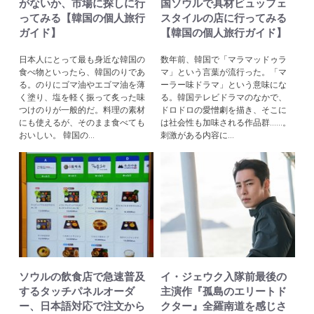
がないか、市場に探しに行
国ソウルで具材ビュッフェ
ってみる【韓国の個人旅行
スタイルの店に行ってみる
ガイド】
【韓国の個人旅行ガイド】
日本人にとって最も身近な韓国の
数年前、韓国で「マラマッドゥラ
食べ物といったら、韓国のりであ
マ」という言葉が流行った。「マ
る。のりにゴマ油やエゴマ油を薄
ーラー味ドラマ」という意味にな
く塗り、塩を軽く振って炙った味
る。韓国テレビドラマのなかで、
つけのりが一般的だ。料理の素材
ドロドロの愛憎劇を描き、そこに
にも使えるが、そのまま食べても
は社会性も加味される作品群......。
おいしい。 韓国の...
刺激がある内容に...
ソウルの飲食店で急速普及
イ・ジェウク入隊前最後の
するタッチパネルオーダ
主演作『孤島のエリートド
ー、日本語対応で注文から
クター』全羅南道を感じさ