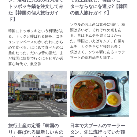
トッポッキ鍋を注文してみ
ターならなにを選ぶ?【韓国
た【韓国の個人旅行ガイ
の個人旅行ガイド】
ド】
ソウルのお土産は意外に悩む。種
類は多いが、それぞれ欠点もあ
韓国にトッポッキという料理があ
る。昔はキムチを買えばよかっ
る。トックと呼ばれる餅を、コチ
た。韓国といえばキムチ。白菜キ
ュジャンベースの赤いたれにから
ムチ、カクテキなど種類も多く、
めて食べる。はじめて食べたのは
僕はよく、ソウル駅にあるロッテ
釜山だった。だいぶ昔の話だ。ま
マートの食料品売り場で...
だ韓国に短期で行くにもビザが必
要な時代で、航空券...
旅行土産の定番「韓国の
日本で大ブームのマーラー
り」喜ばれる目新しいもの
タン、先に流行っていた韓