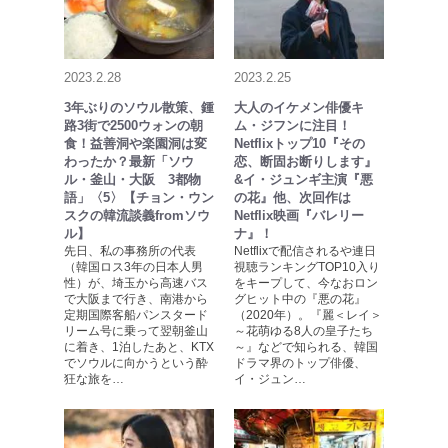
2023.2.28
2023.2.25
3年ぶりのソウル散策、鍾
大人のイケメン俳優キ
路3街で2500ウォンの朝
ム・ジフンに注目！
食！益善洞や楽園洞は変
Netflixトップ10『その
わったか？最新「ソウ
恋、断固お断りします』
ル・釜山・大阪 3都物
&イ・ジュンギ主演『悪
語」〈5〉【チョン・ウン
の花』他、次回作は
スクの韓流談義fromソウ
Netflix映画『バレリー
ル】
ナ』！
先日、私の事務所の代表
Netflixで配信されるや連日
（韓国ロス3年の日本人男
視聴ランキングTOP10入り
性）が、埼玉から高速バス
をキープして、今なおロン
で大阪まで行き、南港から
グヒット中の『悪の花』
定期国際客船パンスタード
（2020年）。『麗＜レイ＞
リーム号に乗って翌朝釜山
～花萌ゆる8人の皇子たち
に着き、1泊したあと、KTX
～』などで知られる、韓国
でソウルに向かうという酔
ドラマ界のトップ俳優、
狂な旅を…
イ・ジュン…