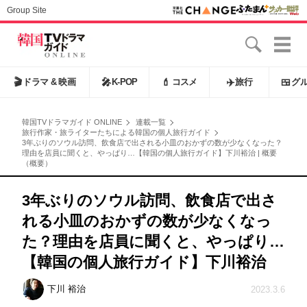
Group Site
🎬
ドラマ & 映画
🎤
K-POP
💄
コスメ
✈️
旅行
🍱
グ
韓国TVドラマガイド ONLINE
連載一覧
旅行作家・旅ライターたちによる韓国の個人旅行ガイド
3年ぶりのソウル訪問、飲食店で出される小皿のおかずの数が少なくなった？
理由を店員に聞くと、やっぱり…【韓国の個人旅行ガイド】下川裕治 | 概要
（概要）
3年ぶりのソウル訪問、飲食店で出さ
れる小皿のおかずの数が少なくなっ
た？理由を店員に聞くと、やっぱり…
【韓国の個人旅行ガイド】下川裕治
下川 裕治
2023.3.6