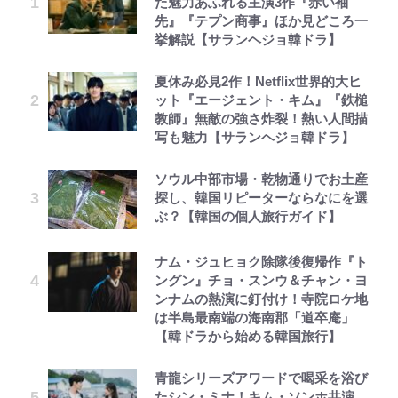
た魅力あふれる主演3作『赤い袖
先』『テプン商事』ほか見どころ一
挙解説【サランヘジョ韓ドラ】
夏休み必見2作！Netflix世界的大ヒ
ット『エージェント・キム』『鉄槌
教師』無敵の強さ炸裂！熱い人間描
写も魅力【サランヘジョ韓ドラ】
ソウル中部市場・乾物通りでお土産
探し、韓国リピーターならなにを選
ぶ？【韓国の個人旅行ガイド】
ナム・ジュヒョク除隊後復帰作『ト
ングン』チョ・スンウ＆チャン・ヨ
ンナムの熱演に釘付け！寺院ロケ地
は半島最南端の海南郡「道卒庵」
【韓ドラから始める韓国旅行】
青龍シリーズアワードで喝采を浴び
たシン・ミナ！キム・ソンホ共演