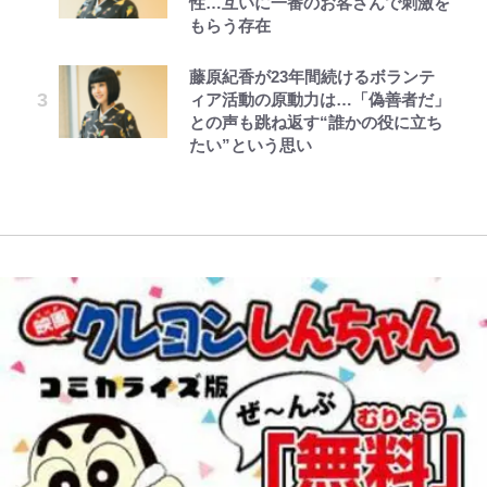
性…互いに一番のお客さんで刺激を
が激勝翌日に写真12枚投稿→渾身
「吾妻小富士」火口を1周する「1
た過去も
ぐみん刺繍ワークシャツ”にファン
もらう存在
の“煽りショット”に興奮！｢最後の
時間半ハイキング」パノラマ絶景レ
も感動
公式-おっさん底辺治癒士と愛娘の
レビュー『仮面家族』悠木シュン・
でっかい男になりたいゾ
1枚までの壮大なフリ｣｢知念くんの
ポ【福島県福島市】
宮崎麗果、“10キロ減”告白後の背
辺境ライフ ~中年男が回復スキルに
著
ことどんだけ好きなんよｗ｣
藤原紀香が23年間続けるボランテ
骨・肋骨くっきりトレ姿に「痩せ過
映画『ちいかわ』入場者特典「第２
覚醒して、英雄へ成り上がる~ 第82
ィア活動の原動力は…「偽善者だ」
「電気風呂の数は全国一」温泉じゃ
ぎてませんか」心配の声も 夫・黒
弾」がスタート！まさかの人気アイ
話(1)
との声も跳ね返す“誰かの役に立ち
｢知念さんを煽ってたのと同じ
ないのに大満足！ 上高地帰りに寄
木啓司にはDV巡る逮捕報道
テムに称賛続々「豪華すぎる！」
たい”という思い
人？｣鹿島・鈴木優磨、大逆転勝利
りたい「林檎の湯屋 おぶ～」【山
後の“超・優等生インタビュー”が
帰り、今日はどこでととのう？
話題！｢試合中とのギャップw｣｢礼
vol.7】
儀正しいイケメンやな」