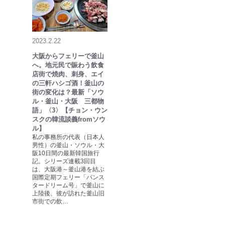
2023.2.22
大阪からフェリーで釜山
へ。地元民で賑わう飲食
店街で焼肉、刺身、エイ
の三軒ハシゴ酒！釜山の
街の変化は？最新「ソウ
ル・釜山・大阪 三都物
語」〈3〉【チョン・ウン
スクの韓流談義fromソウ
ル】
私の事務所の代表（日本人
男性）の釜山・ソウル・大
阪10日間の最新韓国旅行
記。シリーズ連載3回目
は、大阪港～釜山港を結ぶ
国際定期フェリー「パンス
タードリーム号」で釜山に
上陸後、彼が訪れた釜山旧
市街での飲…