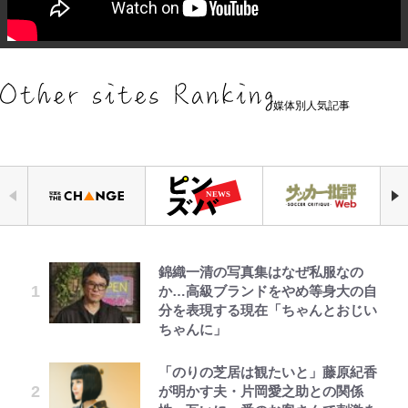
媒体別人気記事
錦織一清の写真集はなぜ私服なの
千葉雄大、ほっそりイケメン近影に
｢なんじゃこりゃあああ！｣本田圭
公式-ヒロインが来る前に妊娠しま
空の轍と大地の雲と 第1回
【知ってる？「日本本土四極踏破証
えびめしの流儀
「自分の絵ごと、このジャンルはそ
か…高級ブランドをやめ等身大の自
「顔パンパンだったのに」反響 視
佑の古巣ミラン、漆黒×蛍光レッド
した~詰んだはずの悪役令嬢です
明書」】広島から本州4島の最南端
ろそろ終わりかな」江口寿史が炎上
分を表現する現在「ちゃんとおじい
聴者が想った激変の納得理由
の超絶クールな新サードユニに世界
が、どうやら違うようです~ 第1話
へ「ドライブがてら行ってみた」意
を経て樋口毅宏に語ったこと
ちゃんに」
が熱狂｢サードなのにズルい｣｢こり
外な結果！「車中泊レポート」
ゃかっけえわ｣
村上佳菜子、“遠距離結婚”の夫と
公式-聖女じゃないと追放されたの
第3回 出版までの道のり・その2
オラの引越し物語 サボテン大襲撃
1万円超えも「納得のクオリティ」
「のりの芝居は観たいと」藤原紀香
荒々しい「火山帯」の一端にいるこ
の再会にデレデレ…顔出し公開
で、もふもふ従者(聖獣)とおにぎり
『この素晴らしい世界に祝福を！』
が明かす夫・片岡愛之助との関係
｢最後の1枚…ワルぃゎ〜｣鈴木優磨
とを体感！ 登頂約10分でも大迫力
「愛が足りない」不満を漏らしてい
を握る 第53話(1)
10万針以上の密度で再現された“め