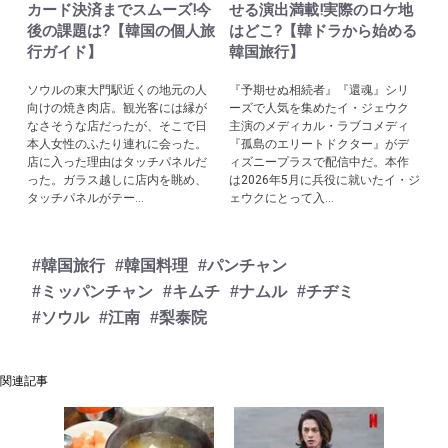
カード決済までスムーズ!今
せる演出満載!実際のロケ地
後の課題は?【韓国の個人旅
はどこ?【韓ドラから始める
行ガイド】
韓国旅行】
ソウルの東大門駅近くの地元の人
『予期せぬ相続者』『還魂』シリ
向けの焼き肉店。観光客には縁が
ーズで人気を集めたイ・ジェウク
なさそうな店だったが、そこで日
主演のメディカル・ラブコメディ
本人女性のふたり連れに会った。
『孤島のエリートドクター』がデ
店に入った理由はタッチパネルだ
ィズニープラスで配信中だ。本作
った。ガラス越しに店内を眺め、
は2026年5月に兵役に就いたイ・ジ
タッチパネルがテー...
ェウクにとって入...
#韓国旅行
#韓国料理
#パンチャン
#ミッパンチャン
#キムチ
#ナムル
#チヂミ
#ソウル
#江南
#梨泰院
関連記事