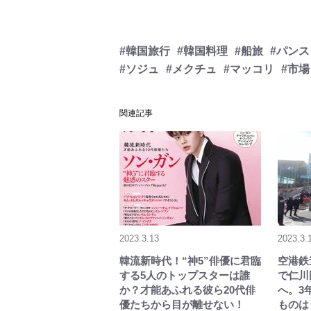
#韓国旅行
#韓国料理
#船旅
#パン
#ソジュ
#メクチュ
#マッコリ
#市場
関連記事
2023.3.13
2023.3.
韓流新時代！“神5”俳優に君臨
空港鉄
する5人のトップスターは誰
で仁川
か？才能あふれる彼ら20代俳
へ。3
優たちから目が離せない！
ものは