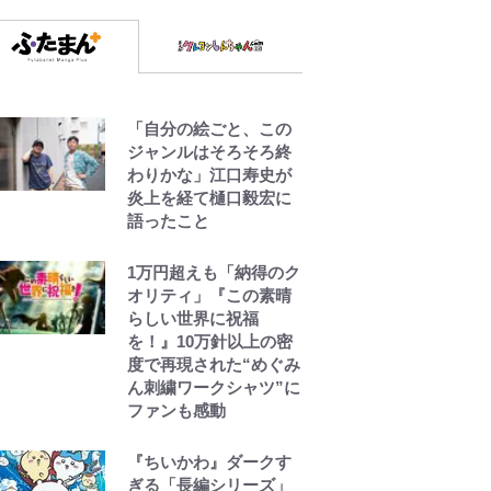
「自分の絵ごと、この
ジャンルはそろそろ終
わりかな」江口寿史が
炎上を経て樋口毅宏に
語ったこと
1万円超えも「納得のク
オリティ」『この素晴
らしい世界に祝福
を！』10万針以上の密
度で再現された“めぐみ
ん刺繍ワークシャツ”に
ファンも感動
『ちいかわ』ダークす
ぎる「長編シリーズ」