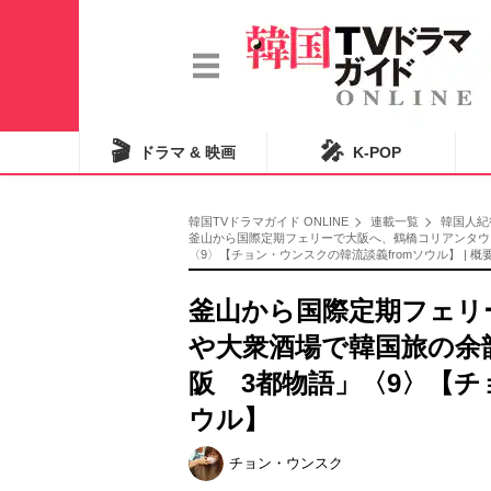
🎬
🎤
ドラマ & 映画
K-POP
韓国TVドラマガイド ONLINE
連載一覧
韓国人紀
釜山から国際定期フェリーで大阪へ、鶴橋コリアンタウ
〈9〉【チョン・ウンスクの韓流談義fromソウル】 | 概
釜山から国際定期フェリ
や大衆酒場で韓国旅の余
阪 3都物語」〈9〉【チ
ウル】
チョン・ウンスク