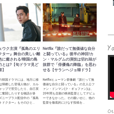
ェウク主演『孤島のエリ
Netflix『誰だって無価値な自分
クター』舞台の美しい離
と闘っている』後半の神回!カ
色に癒される!韓国の島
ン・マルグムの演技は切れ味が
力とは?【旬ドラマ見ど
抜群で「俳優魂の降臨」を思わ
察】
せる【サランヘジョ韓ドラ】
の韓国ドラマには、地方に移
Netflixヒューマン群像劇『誰だって無
は帰郷した登場人物が、カル
価値な自分と闘っている』の主人公フ
ャップで苦労したり、自己実
ァン・ドンマン(ク・ギョファン)は、
に奮闘したりする物語が多
20年間も念願の映画監督としてデビュ
ズニープラス配信中の『孤島
ーできなかった。その腹いせに、他の
トドクター』もそのひと...
監督を徹底的にけなす投稿を...