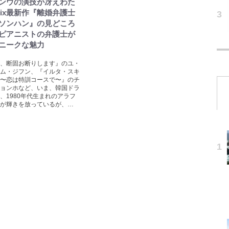
ンウの演技が冴えわた
flix最新作『離婚弁護士
ソンハン』の見どころ
ピアニストの弁護士が
ニークな魅力
、断固お断りします』のユ・
ム・ジフン、『イルタ・スキ
〜恋は特訓コースで〜』のチ
ョンホなど、いま、韓国ドラ
、1980年代生まれのアラフ
が輝きを放っているが、…