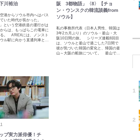
下川裕治
阪 3都物語」〈8〉【チョ
ン・ウンスクの韓流談義from
空港からソウル市内へはバス
ソウル】
ていた時代が長かった。
EX」という空港鉄道の運行がは
私の事務所代表（日本人男性、韓国は
からは、もっぱらこの電車に
3年2カ月ぶり）のソウル・釜山・大
る。 A'REXには、ノンスト
阪10日間の旅。 シリーズ連載8回目
ウル駅に向かう直通列車と…
は、ソウルと釜山で過ごした7日間で
彼が気づいた韓国の変化と、帰国の釜
山～大阪の船旅について。 釜山で…
11
ップ実力派俳優！チ