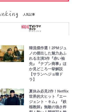
人気記事
韓流傑作選！2PMジュ
ノの傑出した魅力あふ
れる主演3作『赤い袖
先』『テプン商事』ほ
か見どころ一挙解説
【サランヘジョ韓ド
ラ】
夏休み必見2作！Netflix
世界的大ヒット『エー
ジェント・キム』『鉄
槌教師』無敵の強さ炸