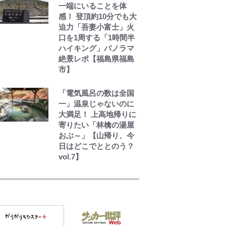
一端にいることを体
す“誰かの役に立ちた
感！ 登頂約10分でも大
い”という思い
迫力「吾妻小富士」火
口を1周する「1時間半
ハイキング」パノラマ
絶景レポ【福島県福島
市】
「電気風呂の数は全国
一」温泉じゃないのに
大満足！ 上高地帰りに
寄りたい「林檎の湯屋
おぶ～」【山帰り、今
日はどこでととのう？
vol.7】
千葉雄大、ほっそりイ
ケメン近影に「顔パン
パンだったのに」反
響 視聴者が想った激
変の納得理由