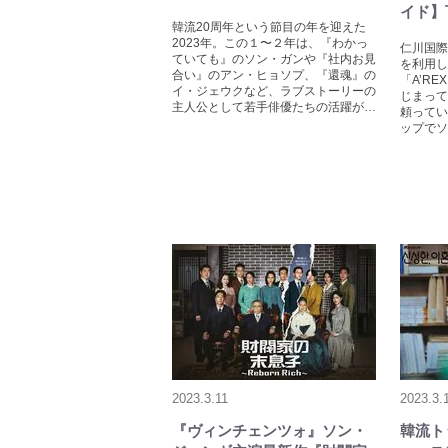
イド】
韓流20周年という節目の年を迎えた
2023年。この１〜２年は、『わかっ
仁川国際
ていても』のソン・ガンや『社内お見
を利用し
合い』のアン・ヒョソプ、『還魂』の
「A’R
イ・ジェウクなど、ラブストーリーの
じまって
主人公として若手俳優たちの活躍が…
頼ってい
ップでソ
2023.3.11
2023.3.
『ヴィンチェンツォ』ソン・
韓流ト