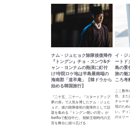
ナム・ジュヒョク除隊後復帰作
イ・ジ
『トングン』チョ・スンウ&チ
ートド
ャン・ヨンナムの熱演に釘付
島の景
け!寺院ロケ地は半島最南端の
旅の魅
海南郡「道卒庵」【韓ドラから
ころ考
始める韓国旅行】
ここ数年
住、また
『二十五、二十一』『スタートアップ:
チャーギ
夢の扉』で人気を博したナム・ジュヒ
現のため
ョク。彼の除隊後初の復帰作として話
い。ディ
題を集める『トングン-呪いの宮-』が
のエリー
Netflixで配信中だ。 朝鮮王朝時代の王
宮を舞台に繰り広げる...