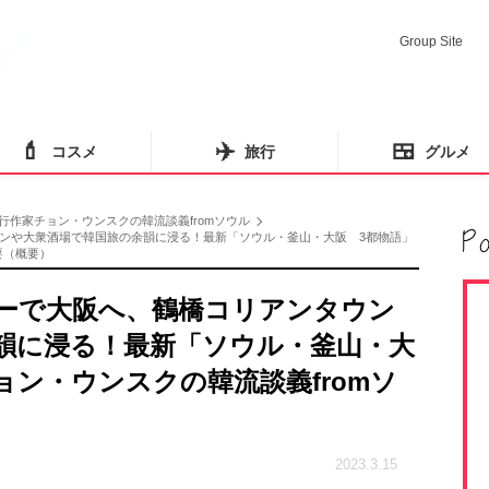
Group Site
💄
✈️
🍱
コスメ
旅行
グルメ
行作家チョン・ウンスクの韓流談義fromソウル
ンや大衆酒場で韓国旅の余韻に浸る！最新「ソウル・釜山・大阪 3都物語」
要（概要）
ーで大阪へ、鶴橋コリアンタウン
韻に浸る！最新「ソウル・釜山・大
ョン・ウンスクの韓流談義fromソ
2023.3.15