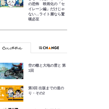
の恐怖 映画化の「セ
イレーン編」だけじゃ
ない…ライト層なら驚
嘆必至
えびめしの流儀
オラの引越し物語 サボ
テン大襲撃
空の轍と大地の雲と 第
でっかい男になりたい
1回
ゾ
第3回 出版までの道の
り・その2