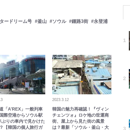
スタードリーム号
#釜山
#ソウル
#鍾路3街
#永登浦
13
2023.3.12
道「A’REX」一般列車
韓国の魅力再確認！『ヴィン
国際空港からソウル駅
チェンツォ』ロケ地の世運商
年ぶりの車内で見かけた
街、屋上から見た街の風景
？【韓国の個人旅行ガ
は？最新「ソウル・釜山・大