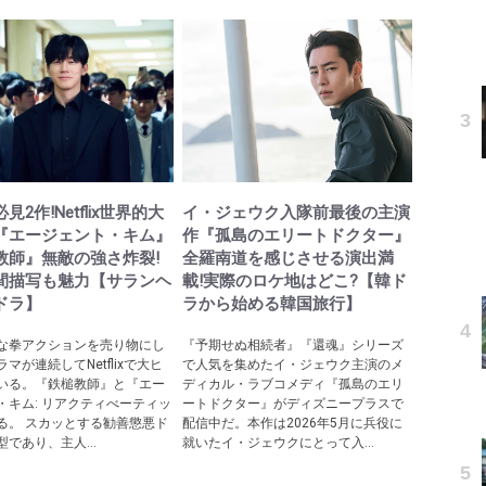
見2作!Netflix世界的大
イ・ジェウク入隊前最後の主演
『エージェント・キム』
作『孤島のエリートドクター』
教師』無敵の強さ炸裂!
全羅南道を感じさせる演出満
間描写も魅力【サランヘ
載!実際のロケ地はどこ?【韓ド
ドラ】
ラから始める韓国旅行】
な拳アクションを売り物にし
『予期せぬ相続者』『還魂』シリーズ
マが連続してNetflixで大ヒ
で人気を集めたイ・ジェウク主演のメ
いる。『鉄槌教師』と『エー
ディカル・ラブコメディ『孤島のエリ
・キム: リアクティべーティッ
ートドクター』がディズニープラスで
る。 スカッとする勧善懲悪ド
配信中だ。本作は2026年5月に兵役に
であり、主人...
就いたイ・ジェウクにとって入...