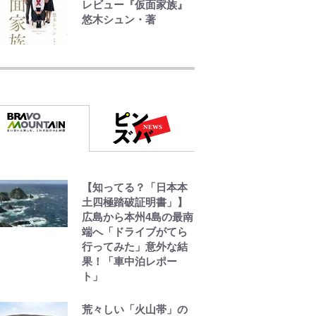
レビュー『仮面家族』
悠木シュン・著
錦織一清の写真集はな
ぜ私服なのか…高級ブ
ランドをやめ等身大の
自分を表現する現在
「ちゃんとおじいちゃ
んに」
「のりの芝居は観たい
と」藤原紀香が明かす
【知ってる？「日本本
夫・片岡愛之助との関
土四極踏破証明書」】
係性…互いに一番のお
広島から本州4島の最南
客さんで刺激をもらう
端へ「ドライブがてら
存在
行ってみた」意外な結
果！「車中泊レポー
藤原紀香が23年間続け
ト」
るボランティア活動の
原動力は…「偽善者
荒々しい「火山帯」の
だ」との声も跳ね返