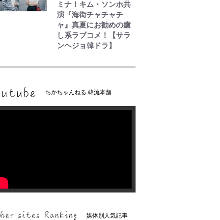
ミナ！キム・ソンホ共
演『海街チャチャチ
ャ』真夏にお勧めの癒
し系ラブコメ！【サラ
ンヘジョ韓ドラ】
ちかちゃんねる 韓流本舗
媒体別人気記事