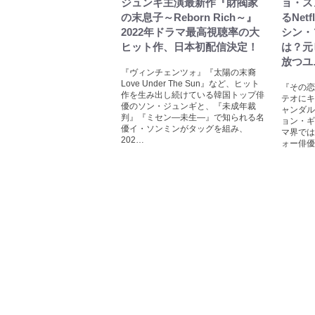
ジュンギ主演最新作『財閥家
ョ・ス
の末息子～Reborn Rich～』
るNet
2022年ドラマ最高視聴率の大
シン・
ヒット作、日本初配信決定！
は？元
放つユ
『ヴィンチェンツォ』『太陽の末裔
Love Under The Sun』など、ヒット
『その恋
作を生み出し続けている韓国トップ俳
テオにキ
優のソン・ジュンギと、『未成年裁
ャンダル
判』『ミセン―未生―』で知られる名
ョン・ギ
優イ・ソンミンがタッグを組み、
マ界では
202…
ォー俳優