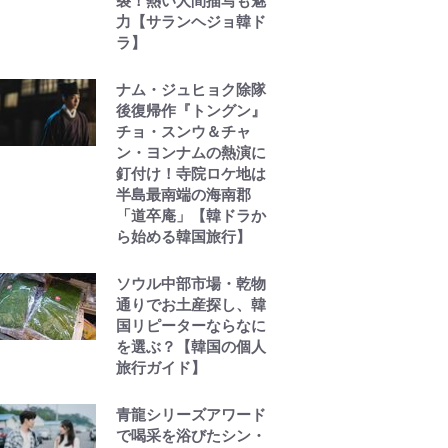
裂！熱い人間描写も魅
力【サランヘジョ韓ド
ラ】
ナム・ジュヒョク除隊
後復帰作『トングン』
チョ・スンウ＆チャ
ン・ヨンナムの熱演に
釘付け！寺院ロケ地は
半島最南端の海南郡
「道卒庵」【韓ドラか
ら始める韓国旅行】
ソウル中部市場・乾物
通りでお土産探し、韓
国リピーターならなに
を選ぶ？【韓国の個人
旅行ガイド】
青龍シリーズアワード
で喝采を浴びたシン・