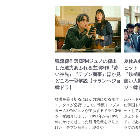
韓流傑作選!2PMジュノの傑出
夏休み必
した魅力あふれる主演3作『赤
ヒット
い袖先』『テプン商事』ほか見
『鉄槌
どころ一挙解説【サランヘジョ
熱い人
韓ドラ】
ジョ韓
猛暑を乗り切るには活力源になる傑作
超ハード
エンタメが必要!そこで、韓流トップス
た韓国ドラ
ターの2PMジュノが主演するドラマ3作
ットして
を一挙紹介しよう。 1997年から1998
ジェント
年にかけて起こった経済危機を取り上
ド』であ
げた『テプン商事』。現金や...
ラマの典型