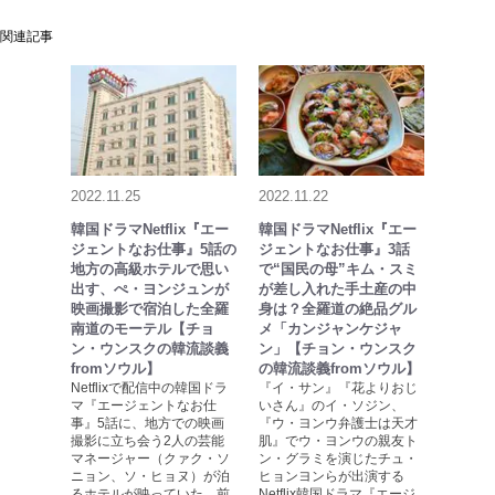
関連記事
2022.11.25
2022.11.22
韓国ドラマNetflix『エー
韓国ドラマNetflix『エー
ジェントなお仕事』5話の
ジェントなお仕事』3話
地方の高級ホテルで思い
で“国民の母”キム・スミ
出す、ぺ・ヨンジュンが
が差し入れた手土産の中
映画撮影で宿泊した全羅
身は？全羅道の絶品グル
南道のモーテル【チョ
メ「カンジャンケジャ
ン・ウンスクの韓流談義
ン」【チョン・ウンスク
fromソウル】
の韓流談義fromソウル】
Netflixで配信中の韓国ドラ
『イ・サン』『花よりおじ
マ『エージェントなお仕
いさん』のイ・ソジン、
事』5話に、地方での映画
『ウ・ヨンウ弁護士は天才
撮影に立ち会う2人の芸能
肌』でウ・ヨンウの親友ト
マネージャー（クァク・ソ
ン・グラミを演じたチュ・
ニョン、ソ・ヒョヌ）が泊
ヒョンヨンらが出演する
るホテルが映っていた。前
Netflix韓国ドラマ『エージ