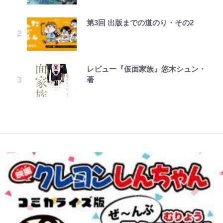
笑顔見れてよかった｣｢大喜びのリ
落ちた日本死ね」
続々
おもしろさを知る
らしてヤバイ…」
ュテル可愛すぎ｣
第3回 出版までの道のり・その2
ボンジュールでポンジュースだゾ
公式-転生したら平民でした。~生活
FRUITS ZIPPER鎮西寿々歌が語る
【川口春奈と結婚】板倉滉は「めっ
やってはいけない！「キャンプツー
放送40周年『機動戦士ガンダム
水準に耐えられないので貴族を目指
｢モデルやってる｣｢かっけぇ｣三笘
『天才てれびくん』時代の学びと
ちゃモテる」 年収7億円・お洒落・
リング」での「NGパッキング」7
ZZ』いまだ語り継がれる「伝説の
します~ 第37話(2)
薫がブライトン新ユニのモデルで完
22歳でアイドルの道を切り拓いた
包容力…超愛される日本代表
選！ 安全＆快適につながる「荷物
トンデモシーン」 「Zザク」に
全復活！“King”の帰還に｢チームか
「人生最大の決断」
の順序や位置」積載のコツとは？
「謎の光」も…
レビュー『仮面家族』悠木シュン・
とうちゃんが出世するゾ
公式-雑用付与術師が自分の最強に
ら大歓迎されてる｣｢元気な姿見れ
「実体験レポ」
長瀬智也の“角刈りちっく短髪”変
著
気付くまで 第56話(1)
て…｣
三代目魚武濱田成夫「すっごい勉強
「BOSS×ポケモン30周年」第2弾
貌姿に「超絶イケメン」大反響 意
ができない阿呆」が京都の名門美術
【自転車】「若いときは登れたんだ
コラボ実施！ 新商品「歴戦の微
味深「スネ毛ハラスメント」にも注
W杯クオーター制への大反発か、
高校に受かった理由「落ちたと思っ
けど……」 グラベルバイクで暑さ
糖」や図鑑缶登場にファン歓喜「見
目
FIFA会長を追い詰めた｢欧州のボイ
てたので合格発表も行かなかったん
に負けそうなヒルクライム、砂利道
つけたら即購入！」
コット｣と再選の行方【FIFA3兆円
です」
を疾走して少年時代を振り返る50
の野望と2度のオウンゴール、来年
代の夏 長野県｜2026年
3月の会長選】(3)