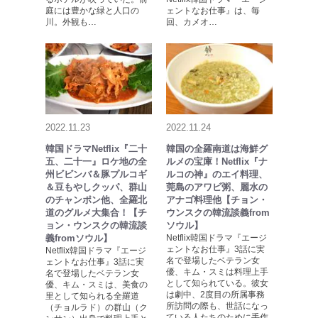
庭には豊かな緑と人口の
ェントなお仕事』は、毎
川。外観も…
回、カメオ…
2022.11.23
2022.11.24
韓国ドラマNetflix『二十
韓国の全羅南道は海鮮グ
五、二十一』ロケ地の全
ルメの宝庫！Netflix『ナ
州ビビンバ＆豚プルコギ
ルコの神』のエイ料理、
＆豆もやしクッパ、群山
莞島のアワビ粥、麗水の
のチャンポン他、全羅北
アナゴ料理他【チョン・
道のグルメ大集合！【チ
ウンスクの韓流談義from
ョン・ウンスクの韓流談
ソウル】
義fromソウル】
Netflix韓国ドラマ『エージ
ェントなお仕事』3話に実
Netflix韓国ドラマ『エージ
名で登場したベテラン女
ェントなお仕事』3話に実
優、キム・スミは料理上手
名で登場したベテラン女
として知られている。彼女
優、キム・スミは、美食の
は劇中、2度目の所属事務
里として知られる全羅道
所訪問の際も、世話になっ
（チョルラド）の群山（ク
ている人たちのために手作