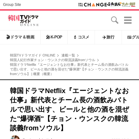
Group Site
🎬
ドラマ & 映画
🎤
K-POP
💄
コスメ
✈️
旅行
🍱
グ
韓国TVドラマガイド ONLINE
連載一覧
韓国人紀行作家チョン・ウンスクの韓流談義fromソウル
韓国ドラマNetflix『エージェントなお仕事』新代表とチーム長の酒飲みバトル
で思い出す、ビールと他の酒を混ぜた"爆弾酒"【チョン・ウンスクの韓流談義
fromソウル】 | 概要（概要）
韓国ドラマNetflix『エージェントなお
仕事』新代表とチーム長の酒飲みバト
ルで思い出す、ビールと他の酒を混ぜ
た"爆弾酒"【チョン・ウンスクの韓流
談義fromソウル】