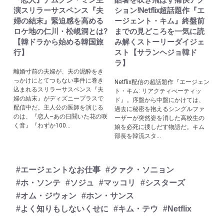
『恋人』ナムグン・ミン主
酷暑を吹き飛ばす痛快アク
演スリラーサスペンス『夫
ション!Netflix超話題作『エ
婦の結末』緊迫感を高める
ージェント・キム』終盤前
ロケ地の仁川・松峴洞とは?
までの見どころを一気に読
【韓ドラから始める韓国旅
み解くストーリーダイジェ
行】
スト【サランヘジョ韓ド
ラ】
離婚寸前の夫婦が、夫の泥酔をき
っかけにとてつもない事件に巻き
Netflix配信の超話題作『エージェン
込まれるスリラーサスペンス『夫
ト・キム: リアクティべーティッ
婦の結末』がディズニープラスで
ド』。序盤から中盤にかけては、
配信中だ。主人公の医師を演じる
過去に秘密を抱えるシングルファ
のは、『恋人~あの日聞いた花の咲
ーザーが突然姿を消した高校生の
く音』『わずか100...
娘を必死に捜しだす物語だ。キム
部長を韓流スタ...
#エージェントなお仕事
#クァク・ソニョン
#ホ・ソンテ
#ソジュ
#マッコリ
#シスターズ
#オム・ジウォン
#ホン・サンス
#よく知りもしないくせに
#キム・テウ
#Netflix