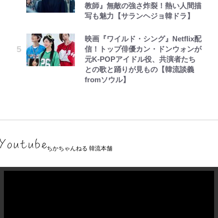
教師』無敵の強さ炸裂！熱い人間描
写も魅力【サランヘジョ韓ドラ】
映画『ワイルド・シング』Netflix配
信！トップ俳優カン・ドンウォンが
元K-POPアイドル役、共演者たち
との歌と踊りが見もの【韓流談義
fromソウル】
ちかちゃんねる 韓流本舗