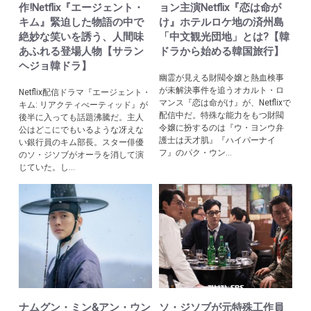
作!Netflix『エージェント・
ョン主演Netflix『恋は命が
キム』緊迫した物語の中で
け』ホテルロケ地の済州島
絶妙な笑いを誘う、人間味
「中文観光団地」とは?【韓
あふれる登場人物【サラン
ドラから始める韓国旅行】
ヘジョ韓ドラ】
幽霊が見える財閥令嬢と熱血検事
が未解決事件を追うオカルト・ロ
Netflix配信ドラマ『エージェント・
マンス『恋は命がけ』が、Netflixで
キム: リアクティべーティッド』が
配信中だ。特殊な能力をもつ財閥
後半に入っても話題沸騰だ。主人
令嬢に扮するのは『ウ・ヨンウ弁
公はどこにでもいるような冴えな
護士は天才肌』『ハイパーナイ
い銀行員のキム部長。スター俳優
フ』のパク・ウン...
のソ・ジソブがオーラを消して演
じていた。し...
ナムグン・ミン&アン・ウン
ソ・ジソブが元特殊工作員