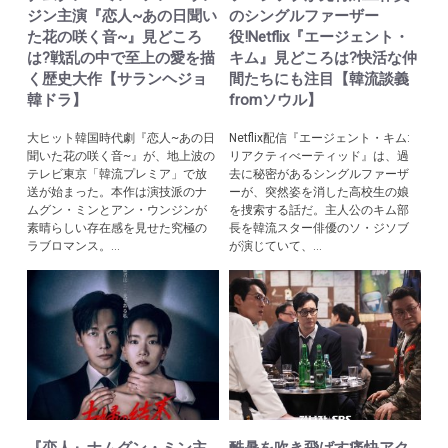
ジン主演『恋人~あの日聞い
のシングルファーザー
た花の咲く音~』見どころ
役!Netflix『エージェント・
は?戦乱の中で至上の愛を描
キム』見どころは?快活な仲
く歴史大作【サランヘジョ
間たちにも注目【韓流談義
韓ドラ】
fromソウル】
大ヒット韓国時代劇『恋人~あの日
Netflix配信『エージェント・キム:
聞いた花の咲く音~』が、地上波の
リアクティべーティッド』は、過
テレビ東京「韓流プレミア」で放
去に秘密があるシングルファーザ
送が始まった。本作は演技派のナ
ーが、突然姿を消した高校生の娘
ムグン・ミンとアン・ウンジンが
を捜索する話だ。主人公のキム部
素晴らしい存在感を見せた究極の
長を韓流スター俳優のソ・ジソブ
ラブロマンス。...
が演じていて、...