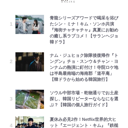
青龍シリーズアワードで喝采を浴び
たシン・ミナ！キム・ソンホ共演
『海街チャチャチャ』真夏にお勧め
の癒し系ラブコメ！【サランヘジョ
韓ドラ】
ナム・ジュヒョク除隊後復帰作『ト
ングン』チョ・スンウ＆チャン・ヨ
ンナムの熱演に釘付け！寺院ロケ地
は半島最南端の海南郡「道卒庵」
【韓ドラから始める韓国旅行】
ソウル中部市場・乾物通りでお土産
探し、韓国リピーターならなにを選
ぶ？【韓国の個人旅行ガイド】
夏休み必見2作！Netflix世界的大ヒ
ット『エージェント・キム』『鉄槌