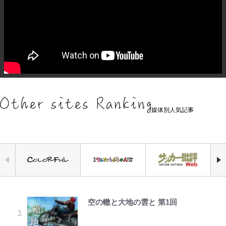
媒体別人気記事
空の轍と大地の雲と 第1回
浅草は日本の心だゾ
｢お土産最高すぎ笑｣｢どうやって入
元衆院議員・山尾志桜里が語る誹謗
「危ない」「やめて」第1子妊娠中
公式-ヒロインが来る前に妊娠しま
アユは「怒らせて掛ける」魚だっ
『ちいかわ』ファンの記憶に残る
手？｣ブライトン帰還の三笘薫、同
中傷動画…「計り知れない」切り抜
の田中みな実、ゴリゴリヒール着用
した~詰んだはずの悪役令嬢です
た！ ルアーを追わせて釣りあげる
「恐怖キャラ」の戦慄シーン 小さ
僚に“ポケカ”をプレゼント！｢薫の
き落選運動の影響と今語る「保育園
に心配の声…ザックリ衣装にも意見
が、どうやら違うようです~ 第1話
「アユイング」のオリジナリティ＆
くてかわいい世界なのに「見た目か