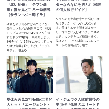
『赤い袖先』『テプン商
ターならなにを選ぶ?【韓国
事』ほか見どころ一挙解説
の個人旅行ガイド】
【サランヘジョ韓ドラ】
ソウルのお土産は意外に悩む。種
類は多いが、それぞれ欠点もあ
猛暑を乗り切るには活力源になる
る。昔はキムチを買えばよかっ
傑作エンタメが必要!そこで、韓流
た。韓国といえばキムチ。白菜キ
トップスターの2PMジュノが主演
ムチ、カクテキなど種類も多く、
するドラマ3作を一挙紹介しよう。
僕はよく、ソウル駅にあるロッテ
1997年から1998年にかけて起こっ
マートの食料品売り場で...
た経済危機を取り上げた『テプン
商事』。現金や...
夏休み必見2作!Netflix世界的
イ・ジェウク入隊前最後の
大ヒット『エージェント・
主演作『孤島のエリートド