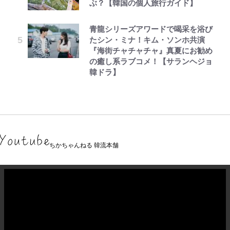
ぶ？【韓国の個人旅行ガイド】
青龍シリーズアワードで喝采を浴び
たシン・ミナ！キム・ソンホ共演
『海街チャチャチャ』真夏にお勧め
の癒し系ラブコメ！【サランヘジョ
韓ドラ】
ちかちゃんねる 韓流本舗