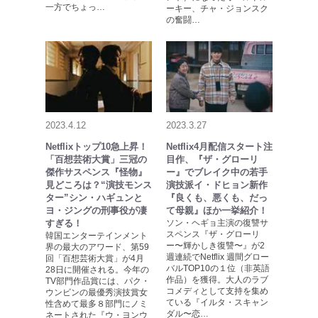
一方でちょっ…
ーキー、チャ・ジョンスク
の奮闘…
2023.4.12
2023.3.27
Netflixトップ10急上昇！
Netflix4月配信スタート注
「百想芸術大賞」三冠の
目作、『ザ・グローリ
傑作サスペンス『怪物』
ー』でブレイク中の若手
見どころは？“演技モンス
演技派イ・ドヒョン新作
ター”シン・ハギュンと
『良くも、悪くも、だっ
ヨ・ジングの刑事役が凄
て母親』ほか一挙紹介！
すぎる！
ソン・ヘギョ主演の復讐サ
スペンス『ザ・グローリ
韓国エンターテインメント
ー〜輝かしき復讐〜』が2
界の最大のアワード、第59
週連続でNetflix 週間グロー
回「百想芸術大賞」が4月
バルTOP10の１位（非英語
28日に開催される。今年の
作品）を獲得。大人のラブ
TV部門作品賞には、パク・
コメディとして支持を集め
ウンビンの最優秀演技賞女
ている『イルタ・スキャン
性含めて最多８部門にノミ
ダル〜恋…
ネートされた『ウ・ヨンウ