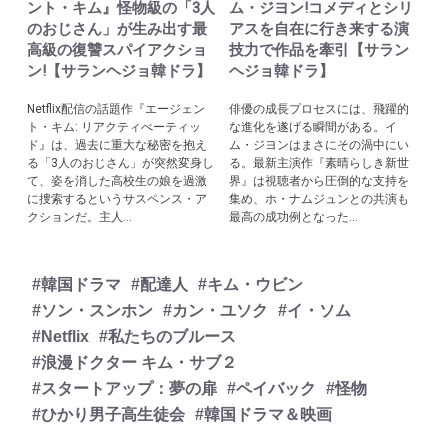
ント・キム』怪物級の「3人
ム・ジヨン!コメディとシリ
のおじさん」が生み出す最
アスを自在に行き来する演
高級の復讐スパイアクショ
技力で作品を牽引【サラン
ン!【サランヘジョ韓ドラ】
ヘジョ韓ドラ】
Netflix配信の話題作『エージェン
俳優の成長プロセスには、飛躍的
ト・キム: リアクティべーティッ
な進化を遂げる瞬間がある。イ
ド』は、過去に重大な秘密を抱え
ム・ジヨンはまさにその渦中にい
る「3人のおじさん」が突然変身し
る。最新主演作『素晴らしき新世
て、姿を消した高校生の娘を過激
界』は視聴者から圧倒的な支持を
に捜索するというサスペンス・ア
集め、ホ・ナムジュンとの共演も
クションだ。主人...
最高の成功例となった...
#韓国ドラマ
#配達人
#キム・ウビン
#ソン・スンホン
#カン・ユソク
#イ・ソム
#Netflix
#私たちのブルース
#浪漫ドクター キム・サブ２
#スタートアップ：夢の扉
#ペイバック
#怪物
#ひかり男子高生徒会
#韓国ドラマ＆映画