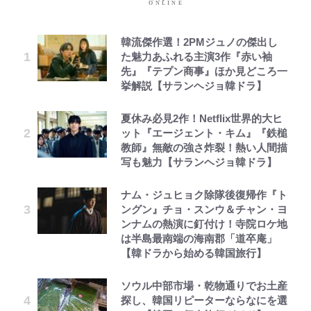
韓流傑作選！2PMジュノの傑出し
た魅力あふれる主演3作『赤い袖
先』『テプン商事』ほか見どころ一
挙解説【サランヘジョ韓ドラ】
夏休み必見2作！Netflix世界的大ヒ
ット『エージェント・キム』『鉄槌
教師』無敵の強さ炸裂！熱い人間描
写も魅力【サランヘジョ韓ドラ】
ナム・ジュヒョク除隊後復帰作『ト
ングン』チョ・スンウ＆チャン・ヨ
ンナムの熱演に釘付け！寺院ロケ地
は半島最南端の海南郡「道卒庵」
【韓ドラから始める韓国旅行】
ソウル中部市場・乾物通りでお土産
探し、韓国リピーターならなにを選