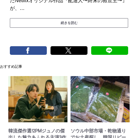
だNetflixオリジナル作品『配達人〜終末の救世主〜』
が、…
続きを読む
おすすめ記事
韓流傑作選!2PMジュノの傑
ソウル中部市場・乾物通り
出した魅力あふれる主演3作
でお土産探し、韓国リピー