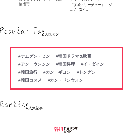
ソジュン×ハン・ソヒの
情描写…
『京城クリーチャー』、ジ
ュノ（2P…
人気タグ
#ナムグン・ミン
#韓国ドラマ＆映画
#アン・ウンジン
#韓国料理
#イ・ダイン
#韓国旅行
#カン・ギヨン
#トングン
#韓国コスメ
#カン・ドンウォン
人気記事