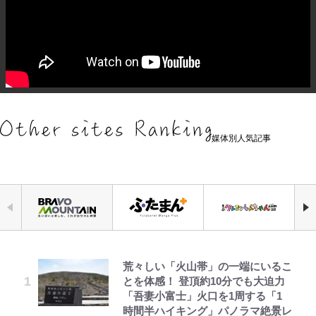
媒体別人気記事
荒々しい「火山帯」の一端にいるこ
「自分の絵ごと、このジャンルはそ
オラの引越し物語 サボテン大襲撃
錦織一清の写真集はなぜ私服なの
｢なんじゃこりゃあああ！｣本田圭
空の轍と大地の雲と 第1回
公式-おっさん底辺治癒士と愛娘の
千葉雄大、ほっそりイケメン近影に
とを体感！ 登頂約10分でも大迫力
ろそろ終わりかな」江口寿史が炎上
か…高級ブランドをやめ等身大の自
佑の古巣ミラン、漆黒×蛍光レッド
辺境ライフ ~中年男が回復スキルに
「顔パンパンだったのに」反響 視
「吾妻小富士」火口を1周する「1
を経て樋口毅宏に語ったこと
分を表現する現在「ちゃんとおじい
の超絶クールな新サードユニに世界
覚醒して、英雄へ成り上がる~ 第82
聴者が想った激変の納得理由
時間半ハイキング」パノラマ絶景レ
ちゃんに」
が熱狂｢サードなのにズルい｣｢こり
話(1)