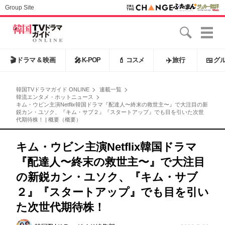
Group Site
🎬
ドラマ & 映画
🎤
K-POP
💄
コスメ
✈️
旅行
🍱
グ
韓国TVドラマガイド ONLINE
連載一覧
韓流エンタメ・ホットニュース
キム・ウビン主演Netflix韓国ドラマ『配達人〜終末の救世主〜』で大注目の新
鋭カン・ユソク、『キム・サブ２』『スタートアップ』でも目を引いた次世
代期待株！ | 概要（概要）
キム・ウビン主演Netflix韓国ドラマ
『配達人〜終末の救世主〜』で大注目
の新鋭カン・ユソク、『キム・サブ
２』『スタートアップ』でも目を引い
た次世代期待株！