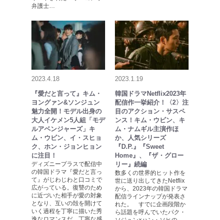
弁護士…
2023.4.18
2023.1.19
『愛だと言って』キム・
韓国ドラマNetflix2023年
ヨングァン&ソンジュン
配信作一挙紹介！〈2〉注
魅力全開！モデル出身の
目のアクション・サスペ
大人イケメン5人組「モデ
ンス！キム・ウビン、キ
ルアベンジャーズ」キ
ム・ナムギル主演作ほ
ム・ウビン、イ・スヒョ
か、人気シリーズ
ク、ホン・ジョンヒョン
『D.P.』『Sweet
に注目！
Home』、『ザ・グロー
ディズニープラスで配信中
リー』続編
の韓国ドラマ『愛だと言っ
数多くの世界的ヒット作を
て』がじわじわと口コミで
世に送り出してきたNetflix
広がっている。復讐のため
から、2023年の韓国ドラマ
に近づいた相手が愛の対象
配信ラインナップが発表さ
となり、互いの殻を開けて
れた。 すでに企画段階か
いく過程を丁寧に描いた秀
ら話題を呼んでいたパク・
逸なロマンスだ。丁寧な感