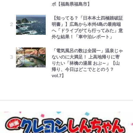
ポ【福島県福島市】
ゃかっけえわ｣
1万円超えも「納得のクオリティ」
えびめしの流儀
第3回 出版までの道のり・その2
村上佳菜子、“遠距離結婚”の夫と
「のりの芝居は観たいと」藤原紀香
公式-聖女じゃないと追放されたの
『この素晴らしい世界に祝福を！』
の再会にデレデレ…顔出し公開
【知ってる？「日本本土四極踏破証
が明かす夫・片岡愛之助との関係
｢知念さんを煽ってたのと同じ
で、もふもふ従者(聖獣)とおにぎり
10万針以上の密度で再現された“め
「愛が足りない」不満を漏らしてい
明書」】広島から本州4島の最南端
性…互いに一番のお客さんで刺激を
人？｣鹿島・鈴木優磨、大逆転勝利
を握る 第53話(1)
ぐみん刺繍ワークシャツ”にファン
た過去も
へ「ドライブがてら行ってみた」意
もらう存在
後の“超・優等生インタビュー”が
も感動
でっかい男になりたいゾ
レビュー『仮面家族』悠木シュン・
外な結果！「車中泊レポート」
話題！｢試合中とのギャップw｣｢礼
公式-ヒロインが来る前に妊娠しま
黒木啓司が妻・宮崎麗果にDV報
著
儀正しいイケメンやな」
藤原紀香が23年間続けるボランテ
映画『ちいかわ』入場者特典「第２
した~詰んだはずの悪役令嬢です
道、逮捕前にインスタに起きてい
「電気風呂の数は全国一」温泉じゃ
ィア活動の原動力は…「偽善者だ」
弾」がスタート！まさかの人気アイ
が、どうやら違うようです~ 第1話
た“異変”…削除していたラブラブ
ないのに大満足！ 上高地帰りに寄
との声も跳ね返す“誰かの役に立ち
｢あざとナンバーワン！｣鎌田大地
テムに称賛続々「豪華すぎる！」
投稿
りたい「林檎の湯屋 おぶ～」【山
たい”という思い
が冨安健洋に“肩組み頭乗せ”!?｢パ
帰り、今日はどこでととのう？
レス兄弟｣爆誕の歓迎ムービーに大
vol.7】
反響｢最後の鎌田可愛すぎる｣｢粋に
も程がある！」