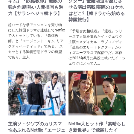
キム』『鉄槌教師』無敵の
クター』全羅南道を感じさ
強さ炸裂!熱い人間描写も魅
せる演出満載!実際のロケ地
力【サランヘジョ韓ドラ】
はどこ?【韓ドラから始める
韓国旅行】
超ハードな拳アクションを売り物
にした韓国ドラマが連続してNetflix
『予期せぬ相続者』『還魂』シリ
で大ヒットしている。『鉄槌教
ーズで人気を集めたイ・ジェウク
師』と『エージェント・キム: リア
主演のメディカル・ラブコメディ
クティべーティッド』である。 ス
『孤島のエリートドクター』がデ
カッとする勧善懲悪ドラマの典型
ィズニープラスで配信中だ。本作
であり、主人...
は2026年5月に兵役に就いたイ・ジ
ェウクにとって入...
主演ソ・ジソブのカリスマ
Netflix大ヒット作『素晴らし
性あふれるNetflix『エージェ
き新世界』で飛躍したイ