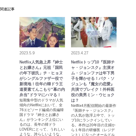
関連記事
2023.5.9
2023.4.27
Netflix人気急上昇『紳士
Netflixトップ10『医師チ
とお嬢さん』元祖「国民
ャ・ジョンスク』主演オ
の年下彼氏」チ・ヒョヌ
ム・ジョンファは年下男
がシングルファザー役で
子を輝かせる！パク・ソ
新境地！往年の韓ドラ王
ジュンも『魔女の恋愛』
道要素てんこもり“幕の内
共演でブレイク！外科医
弁当”ドラマにハマる！
役の美男ミン・ウヒョク
短期集中型のドラマが人気
は？
傾向のNetflixにおいて、全
Netflix4月配信開始の最新作
76エピソード編成の長編韓
『医師チャ・ジョンスク』
国ドラマ『紳士とお嬢さ
の人気が急浮上中で、トッ
ん』がランキング上位にい
プ10にランクインしてい
るのは、長年の韓ドラ
る。本作は20年目の主婦か
LOVERにとって、うれしい
ら１年目の研修医（レジデ
ような、誇らしいような、
ント）になったオールドル