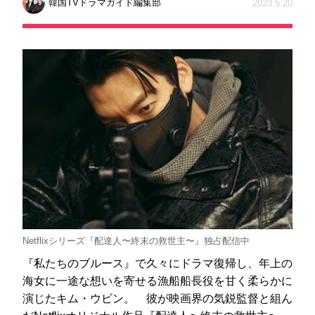
韓国TVドラマガイド編集部
2023.5.20
Netflixシリーズ『配達人〜終末の救世主〜』独占配信中
『私たちのブルース』で久々にドラマ復帰し、年上の
海女に一途な想いを寄せる漁船船長役を甘く柔らかに
演じたキム・ウビン。 彼が映画界の気鋭監督と組ん