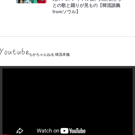
との歌と踊りが見もの【韓流談義
fromソウル】
ちかちゃんねる 韓流本舗