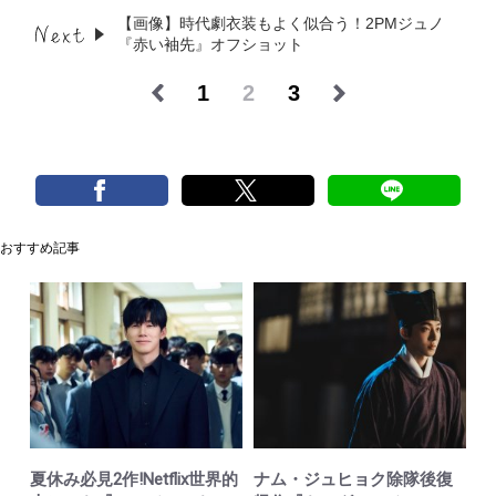
【画像】時代劇衣装もよく似合う！2PMジュノ
『赤い袖先』オフショット
1
2
3
おすすめ記事
夏休み必見2作!Netflix世界的
ナム・ジュヒョク除隊後復