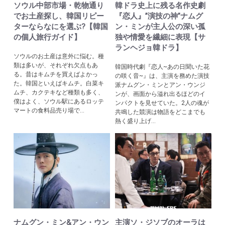
ソウル中部市場・乾物通り
韓ドラ史上に残る名作史劇
でお土産探し、韓国リピー
『恋人』”演技の神”ナムグ
ターならなにを選ぶ?【韓国
ン・ミンが主人公の深い孤
の個人旅行ガイド】
独や情愛を繊細に表現【サ
ランヘジョ韓ドラ】
ソウルのお土産は意外に悩む。種
類は多いが、それぞれ欠点もあ
韓国時代劇『恋人~あの日聞いた花
る。昔はキムチを買えばよかっ
の咲く音~』は、主演を務めた演技
た。韓国といえばキムチ。白菜キ
派ナムグン・ミンとアン・ウンジ
ムチ、カクテキなど種類も多く、
ンが、画面から溢れ出るほどのイ
僕はよく、ソウル駅にあるロッテ
ンパクトを見せていた。2人の魂が
マートの食料品売り場で...
共鳴した競演は物語をどこまでも
熱く盛り上げ...
ナムグン・ミン&アン・ウン
主演ソ・ジソブのオーラは