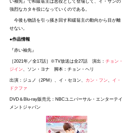
い袖先』で和緩翁主は悪役として登場して、イ・サンの
強烈なカタキ役になっていくのである。
今後も物語を引っ掻き回す和緩翁主の動向から目が離
せない。
●作品情報
『赤い袖先』
［2021年／全17話］※TV放送は全27話 演出：
チョン・
ジイン
、ソン・ヨナ 脚本：チョン・ヘリ
出演：ジュノ（2PM）、イ・セヨン、
カン・フン
、
イ・
ドクファ
DVD＆Blu-ray販売元‏：NBCユニバーサル・エンターテイ
メントジャパン