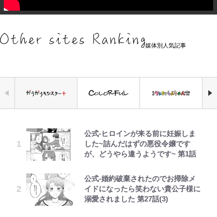
媒体別人気記事
公式-ヒロインが来る前に妊娠しま
空の轍と大地の雲と 第1回
でっかい男になりたいゾ
浦和と千葉の首をかしげる主力放
錦織一清の写真集はなぜ私服なの
千葉雄大、ほっそりイケメン近影に
荒々しい「火山帯」の一端にいるこ
「自分の絵ごと、このジャンルはそ
した~詰んだはずの悪役令嬢です
出、柏リカルドの下で新加入2人が
か…高級ブランドをやめ等身大の自
「顔パンパンだったのに」反響 視
とを体感！ 登頂約10分でも大迫力
ろそろ終わりかな」江口寿史が炎上
が、どうやら違うようです~ 第1話
化ける！Jリーグに必要な外国人選
分を表現する現在「ちゃんとおじい
聴者が想った激変の納得理由
「吾妻小富士」火口を1周する「1
を経て樋口毅宏に語ったこと
手は【Jリーグ開幕｢初めての秋春
ちゃんに」
時間半ハイキング」パノラマ絶景レ
制｣の大激論】(4)
ポ【福島県福島市】
公式-婚約破棄されたのでお掃除メ
第3回 出版までの道のり・その2
浅草は日本の心だゾ
GLAY・TERU＆PUFFY大貫亜美
ファミマと『VIVANT』第2シーズ
錦織一清が語る還暦からの新たな挑
イドになったら笑わない貴公子様に
の“共演”ショットに「夫婦で写っ
ンのコラボがスタート！ “別班饅
｢めーっちゃオシャじゃん｣中田英
戦…少年隊の分岐点と60代で挑む
青く美しい「幸せのブルービー」の
溺愛されました 第27話(3)
てるの尊い」 長女はもう23歳
頭”や限定グッズ登場にファン感激
寿やトッティも愛した名門ローマ、
映画監督作『僕は瞳に恋してる』
正体とは？ 身近な場所で見つける
「これは買うしかない！」