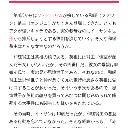
第4話からは
ソ・ヒョリム
が扮している和緩（ファワ
ン）翁主（オンジュ）がたくさん登場してきた。とても
アクが強いキャラである。実の叔母なのにイ・サンを
世
孫
から排斥しようとする役割を演じていく。そんな和緩
翁主はどんな女性なのだろうか。
和緩翁主は英祖の娘である。英祖には翁主（側室が産
んだ王女）が7人いたが、その四番目だ。彼女の母親は映
嬪イ氏で、実の兄が思悼世子である。それなのに、和緩
翁主は思悼世子と仲が悪くて兄の素行の悪さを英祖に告
げ口することが多かった。そういう事実があるので、思
悼世子が英祖の怒りを買って米びつに閉じ込められて餓
死する大事件にも関与した疑いをもたれている。
その当時、イ・サンは10歳だったが、和緩翁主の悪意
ある行動を忘れていなかった。そんな経緯からも、『赤