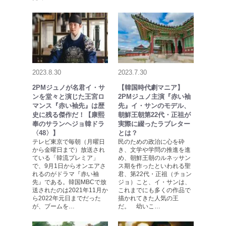
2023.8.30
2023.7.30
2PMジュノが名君イ・サ
【韓国時代劇マニア】
ンを堂々と演じた王宮ロ
2PMジュノ主演『赤い袖
マンス『赤い袖先』は歴
先』イ・サンのモデル、
史に残る傑作だ！【康熙
朝鮮王朝第22代・正祖が
奉のサランヘジョ韓ドラ
実際に綴ったラブレター
〈48〉】
とは？
テレビ東京で毎朝（月曜日
民のための政治に心を砕
から金曜日まで）放送され
き、文学や学問の推進を進
ている「韓流プレミア」
め、朝鮮王朝のルネッサン
で、9月1日からオンエアさ
ス期を作ったといわれる聖
れるのがドラマ『赤い袖
君、第22代・正祖（チョン
先』である。韓国MBCで放
ジョ）こと、イ・サンは、
送されたのは2021年11月か
これまでにも多くの作品で
ら2022年元日までだった
描かれてきた人気の王
が、ブームを…
だ。 幼いこ…