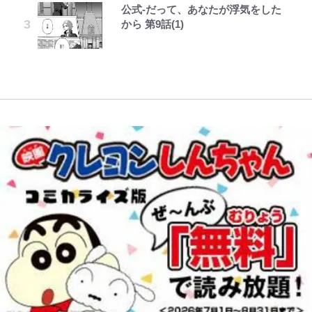
新アウェイユニが大評判！｢カッコ
コツを紹介【あなたのすぐそばにい
公式-だって、あなたが浮気をした
レビュー『仮面家族』悠木シュン・
とうちゃんが出世するゾ
オダウエダ植田、「2年半で56kg
いい｣｢好きなデザイン｣｢今年は2nd
る「季節の虫」の探し方 vol.21】
藤原紀香が23年間続けるボランテ
「まだ2枚しか描けてないんだよね
から 第9話(1)
著
増」130㎏ボディに驚きと心配 過
買おうかな｣
ィア活動の原動力は…「偽善者だ」
ぇ」作家・樋口毅宏が問う、今再
去の「めちゃ美人」写真も再び
アユは「怒らせて掛ける」魚だっ
との声も跳ね返す“誰かの役に立ち
び、漫画に向かう江口寿史の現在地
｢守り方かっこよすぎ｣上田綺世が
た！ ルアーを追わせて釣りあげる
たい”という思い
妻の“ワンオペ騒動”に家族写真で
「アユイング」のオリジナリティ＆
アンサー！ボールも嫁の炎上も収め
おもしろさを知る
る“神対応”に新婚の板倉、久保、
長友夫妻も続々エール！