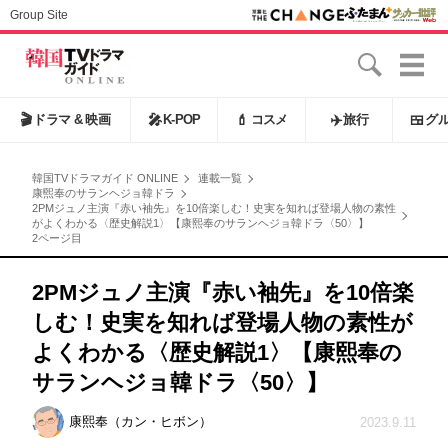
Group Site
🎬
ドラマ & 映画
🎤
K-POP
💄
コスメ
✈️
旅行
🍱
グ
韓国TVドラマガイド ONLINE
連載一覧
康煕奉のサランヘジョ韓ドラ
2PMジュノ主演『赤い袖先』を10倍楽しむ！史実を知れば登場人物の素性
がよくわかる〈歴史解説1〉【康熙奉のサランヘジョ韓ドラ〈50〉】
2ページ目
2PMジュノ主演『赤い袖先』を10倍楽
しむ！史実を知れば登場人物の素性が
よくわかる〈歴史解説1〉【康熙奉の
サランヘジョ韓ドラ〈50〉】
康熙奉（カン・ヒボン）
2023.9.11