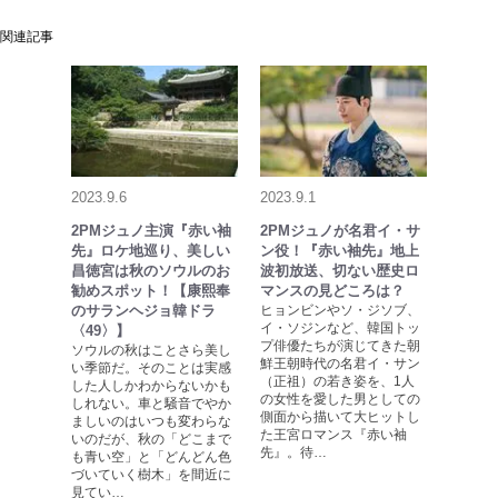
関連記事
2023.9.6
2023.9.1
2PMジュノ主演『赤い袖
2PMジュノが名君イ・サ
先』ロケ地巡り、美しい
ン役！『赤い袖先』地上
昌徳宮は秋のソウルのお
波初放送、切ない歴史ロ
勧めスポット！【康熙奉
マンスの見どころは？
のサランヘジョ韓ドラ
ヒョンビンやソ・ジソブ、
イ・ソジンなど、韓国トッ
〈49〉】
プ俳優たちが演じてきた朝
ソウルの秋はことさら美し
鮮王朝時代の名君イ・サン
い季節だ。そのことは実感
（正祖）の若き姿を、1人
した人しかわからないかも
の女性を愛した男としての
しれない。車と騒音でやか
側面から描いて大ヒットし
ましいのはいつも変わらな
た王宮ロマンス『赤い袖
いのだが、秋の「どこまで
先』。待…
も青い空」と「どんどん色
づいていく樹木」を間近に
見てい…