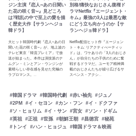
ジン主演『恋人~あの日聞い
別格!痛快なおじさん復権ド
た花の咲く音~』見どころ
ラマNetflix『エージェント・
は?戦乱の中で至上の愛を描
キム』最強の3人は最悪な敵
く歴史大作【サランヘジョ
にどう立ち向かうのか【サ
韓ドラ】
ランヘジョ韓ドラ】
大ヒット韓国時代劇『恋人~あの日
Netflix配信ヒット作『エージェン
聞いた花の咲く音~』が、地上波の
ト・キム: リアクティべーティッ
テレビ東京「韓流プレミア」で放
ド』は、ワケありの「3人のおじさ
送が始まった。本作は演技派のナ
ん」が自分たちの子供のために奮
ムグン・ミンとアン・ウンジンが
戦するドラマだ。ユーモア精神満
素晴らしい存在感を見せた究極の
載のおじさんたちが繰り広げるサ
ラブロマンス。...
スペンス・アクシ...
#韓国ドラマ
#韓国時代劇
#赤い袖先
#ジュノ
#2PM
#イ・セヨン
#カン・フン
#イ・ドクファ
#ソ・ヒョリム
#イ・サン
#宮女
#ソン・ドギム
#英祖
#正祖
#世孫
#朝鮮王朝
#昌徳宮
#秘苑
#トンイ
#ハン・ヒョジュ
#韓国ドラマ＆映画