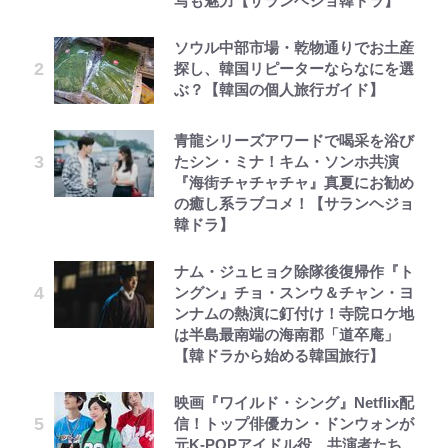
写も魅力【サランヘジョ韓ドラ】
ソウル中部市場・乾物通りでお土産
探し、韓国リピーターならなにを選
ぶ？【韓国の個人旅行ガイド】
青龍シリーズアワードで喝采を浴び
たシン・ミナ！キム・ソンホ共演
『海街チャチャチャ』真夏にお勧め
の癒し系ラブコメ！【サランヘジョ
韓ドラ】
ナム・ジュヒョク除隊後復帰作『ト
ングン』チョ・スンウ＆チャン・ヨ
ンナムの熱演に釘付け！寺院ロケ地
は半島最南端の海南郡「道卒庵」
【韓ドラから始める韓国旅行】
映画『ワイルド・シング』Netflix配
信！トップ俳優カン・ドンウォンが
元K-POPアイドル役、共演者たち