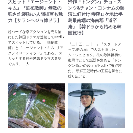
大ヒット『エージェント・
帰作『トングン』チョ・ス
キム』『鉄槌教師』無敵の
ンウ&チャン・ヨンナムの熱
強さ炸裂!熱い人間描写も魅
演に釘付け!寺院ロケ地は半
力【サランヘジョ韓ドラ】
島最南端の海南郡「道卒
庵」【韓ドラから始める韓
超ハードな拳アクションを売り物
国旅行】
にした韓国ドラマが連続してNetflix
で大ヒットしている。『鉄槌教
『二十五、二十一』『スタートア
師』と『エージェント・キム: リア
ップ:夢の扉』で人気を博したナ
クティべーティッド』である。 ス
ム・ジュヒョク。彼の除隊後初の
カッとする勧善懲悪ドラマの典型
復帰作として話題を集める『トン
であり、主人...
グン-呪いの宮-』がNetflixで配信中
だ。 朝鮮王朝時代の王宮を舞台に
繰り広げる...