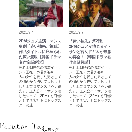
2023.9.4
2023.9.7
2PMジュノ主演ロマンス
『赤い袖先』第2話、
史劇『赤い袖先』第1話、
2PMジュノが演じるイ・
作品タイトルに込められ
サンと宮女ドギムが最悪
た深い意味【韓国ドラマ
の再会！【韓国ドラマ名
名作全話解説】
作全話解説】
朝鮮王朝時代の名君イ・サ
朝鮮王朝時代の名君イ・サ
ン（正祖）の若き姿を、1
ン（正祖）の若き姿を、1
人の女性を愛した男として
人の女性を愛した男として
の側面から描いて大ヒット
の側面から描いて大ヒット
した王宮ロマンス『赤い袖
した王宮ロマンス『赤い袖
先』。主人公イ・サンを演
先』。主人公イ・サンを演
じたジュノ（2PM）が俳優
じたジュノ（2PM）が俳優
として名実ともにトップス
として名実ともにトップス
ターの座…
ターの座…
人気タグ