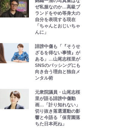
錦織一清の写真集はな
レビュー『仮面家族』
ぜ私服なのか…高級ブ
悠木シュン・著
ランドをやめ等身大の
自分を表現する現在
「ちゃんとおじいちゃ
んに」
誹謗中傷も「『そうせ
ざるを得ない事情』が
ある」…山尾志桜里が
SNSのバッシングにも
向き合う理由と独自メ
ンタル術
元衆院議員・山尾志桜
里が語る誹謗中傷動
画…「計り知れない」
切り抜き落選運動の影
響と今語る「保育園落
ちた日本死ね」
荒々しい「火山帯」の