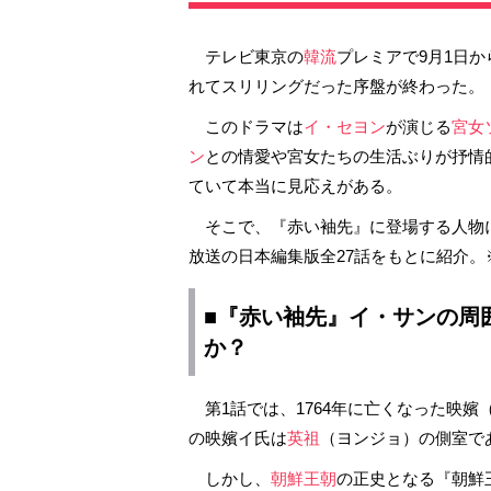
テレビ東京の
韓流
プレミアで9月1日
れてスリリングだった序盤が終わった。
このドラマは
イ・セヨン
が演じる
宮女
ン
との情愛や宮女たちの生活ぶりが抒情
ていて本当に見応えがある。
そこで、『赤い袖先』に登場する人物に
放送の日本編集版全27話をもとに紹介
■『赤い袖先』イ・サンの周
か？
第1話では、1764年に亡くなった映
の映嬪イ氏は
英祖
（ヨンジョ）の側室で
しかし、
朝鮮王朝
の正史となる『朝鮮