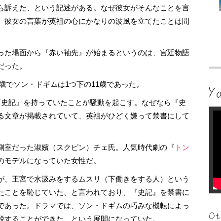
ら訴えた、という記述がある。なぜ彼女がそんなことを言
、彼女の言葉が英祖の心にかなりの波風を立てたことは間
った場面から『赤い袖先』が始まるというのは、宮廷物語
だった。
2歳でソン・ドギムは1つ下の11歳であった。
史記』を持っていたことが騒動を起こす。なぜなら『史
る文章が掲載されていて、英祖がひどく嫌って禁書にして
側室だった淑嬪（スクピン）チェ氏。人気時代劇の『
トン
のモデルになっていた女性だ。
が、王宮で水汲みをするムスリ（下働きをする人）という
たことを恥じていた、と言われており、『史記』を禁書に
であった。ドラマでは、ソン・ドギムの巧みな機転によっ
脱することができた、という展開になっていた。