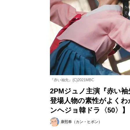
『赤い袖先』(C)2021MBC
2PMジュノ主演『赤い袖
登場人物の素性がよくわ
ンヘジョ韓ドラ〈50〉】
康熙奉（カン・ヒボン）