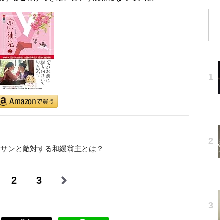
・サンと敵対する和緩翁主とは？
2
3