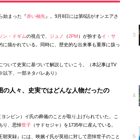
から始まった『
赤い袖先
』。9月8日には第6話がオンエアさ
ソン・ドギム
の視点で、
ジュノ
（
2PM
）が扮する
イ・サ
的に描かれている。同時に、歴史的な出来事も重厚に扱っ
ついて史実に基づいて解説していこう。（本記事はTV
。※以下、一部ネタバレあり）
囲の人々、史実ではどんな人物だったの
嬪（ヨンビン）イ氏の葬儀のことが取り上げられていた。こ
あり、思悼
世子
（サドセジャ）を1735年に産んでいる。
王朝実録』には、映嬪イ氏が英祖に対して思悼世子のこと