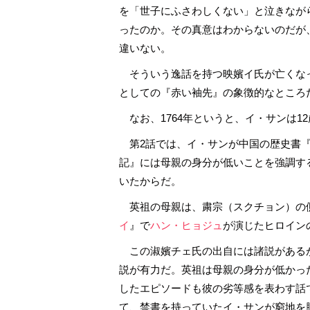
を「世子にふさわしくない」と泣きなが
ったのか。その真意はわからないのだが
違いない。
そういう逸話を持つ映嬪イ氏が亡くな
としての『赤い袖先』の象徴的なところ
なお、1764年というと、イ・サンは1
第2話では、イ・サンが中国の歴史書『
記』には母親の身分が低いことを強調す
いたからだ。
英祖の母親は、粛宗（スクチョン）の
イ
』で
ハン・ヒョジュ
が演じたヒロイン
この淑嬪チェ氏の出自には諸説がある
説が有力だ。英祖は母親の身分が低かっ
したエピソードも彼の劣等感を表わす話
て、禁書を持っていたイ・サンが窮地を