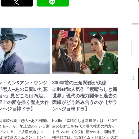
ン・ミン&アン・ウンジ
300年前の三角関係が伏線
『恋人~あの日聞いた花
に!Netflix人気作『素晴らしき新
音~』見どころは?戦乱
世界』現代の権力闘争と過去の
至上の愛を描く歴史大作
因縁がどう絡み合うのか【サラ
ンヘジョ韓ドラ】
ンヘジョ韓ドラ】
韓国時代劇『恋人~あの日聞い
Netflix『素晴らしき新世界』は、300年
く音~』が、地上波のテレビ東
前の朝鮮王朝時代と現代韓国の両方が
プレミア」で放送が始まっ
ドラマの中で並列に描かれる。朝鮮王
は演技派のナムグン・ミンと
朝時代では、宮女(イム・ジヨン)が大君