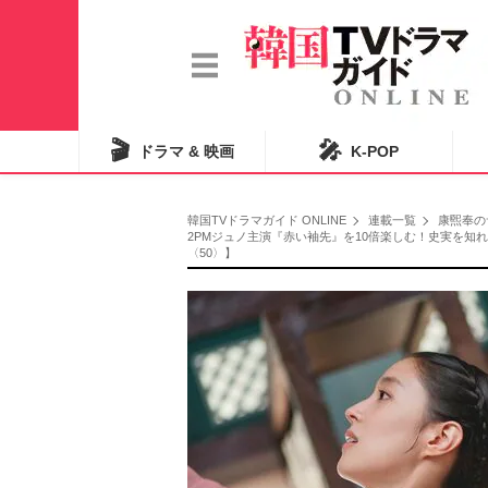
🎬
🎤
ドラマ & 映画
K-POP
韓国TVドラマガイド ONLINE
連載一覧
康煕奉の
2PMジュノ主演『赤い袖先』を10倍楽しむ！史実を知
〈50〉】