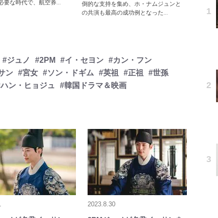
必要な時代で、航空券...
倒的な支持を集め、ホ・ナムジュンと
の共演も最高の成功例となった...
#ジュノ
#2PM
#イ・セヨン
#カン・フン
サン
#宮女
#ソン・ドギム
#英祖
#正祖
#世孫
#ハン・ヒョジュ
#韓国ドラマ＆映画
1
2023.8.30