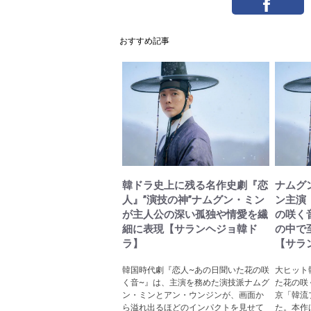
おすすめ記事
韓ドラ史上に残る名作史劇『恋
ナムグ
人』”演技の神”ナムグン・ミン
ン主演
が主人公の深い孤独や情愛を繊
の咲く
細に表現【サランヘジョ韓ド
の中で
ラ】
【サラ
韓国時代劇『恋人~あの日聞いた花の咲
大ヒット
く音~』は、主演を務めた演技派ナムグ
た花の咲
ン・ミンとアン・ウンジンが、画面か
京「韓流
ら溢れ出るほどのインパクトを見せて
た。本作