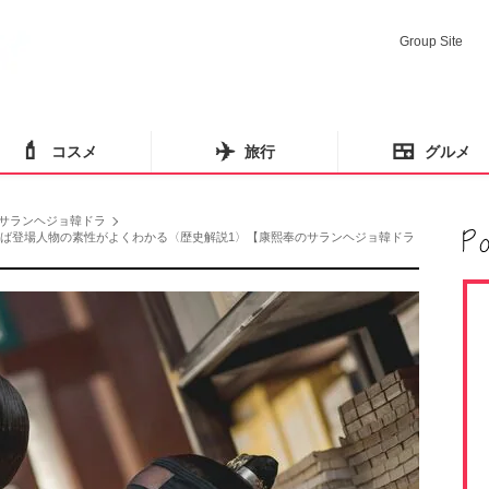
Group Site
💄
✈️
🍱
コスメ
旅行
グルメ
サランヘジョ韓ドラ
れば登場人物の素性がよくわかる〈歴史解説1〉【康熙奉のサランヘジョ韓ドラ