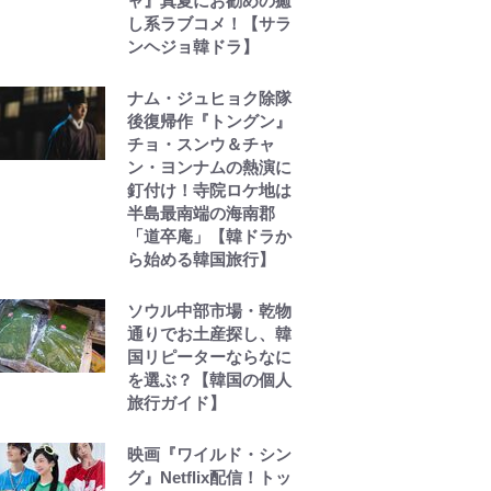
ャ』真夏にお勧めの癒
し系ラブコメ！【サラ
ンヘジョ韓ドラ】
ナム・ジュヒョク除隊
後復帰作『トングン』
チョ・スンウ＆チャ
ン・ヨンナムの熱演に
釘付け！寺院ロケ地は
半島最南端の海南郡
「道卒庵」【韓ドラか
ら始める韓国旅行】
ソウル中部市場・乾物
通りでお土産探し、韓
国リピーターならなに
を選ぶ？【韓国の個人
旅行ガイド】
映画『ワイルド・シン
グ』Netflix配信！トッ