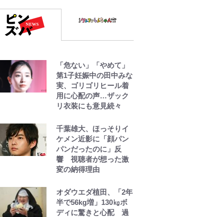
「危ない」「やめて」
第1子妊娠中の田中みな
実、ゴリゴリヒール着
用に心配の声…ザック
リ衣装にも意見続々
千葉雄大、ほっそりイ
ケメン近影に「顔パン
パンだったのに」反
響 視聴者が想った激
変の納得理由
オダウエダ植田、「2年
半で56kg増」130㎏ボ
ディに驚きと心配 過