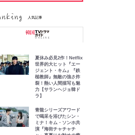
人気記事
夏休み必見2作！Netflix
世界的大ヒット『エー
ジェント・キム』『鉄
槌教師』無敵の強さ炸
裂！熱い人間描写も魅
力【サランヘジョ韓ド
ラ】
青龍シリーズアワード
で喝采を浴びたシン・
ミナ！キム・ソンホ共
演『海街チャチャチ