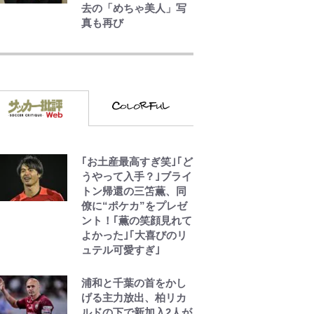
去の「めちゃ美人」写
真も再び
でっかい男になりたい
ゾ
浅草は日本の心だゾ
｢お土産最高すぎ笑｣｢ど
ボンジュールでポンジ
うやって入手？｣ブライ
ュースだゾ
トン帰還の三笘薫、同
僚に“ポケカ”をプレゼ
ント！｢薫の笑顔見れて
よかった｣｢大喜びのリ
ュテル可愛すぎ｣
浦和と千葉の首をかし
げる主力放出、柏リカ
ルドの下で新加入2人が