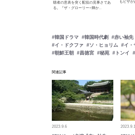
もビザが
聴者の意表を突く配役の見事さであ
る。『ザ・グローリー~輝か...
#韓国ドラマ
#韓国時代劇
#赤い袖先
#イ・ドクファ
#ソ・ヒョリム
#イ・
#朝鮮王朝
#昌徳宮
#秘苑
#トンイ
関連記事
2023.9.6
2023.9.