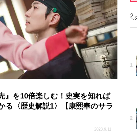
先』を10倍楽しむ！史実を知れば
かる〈歴史解説1〉【康熙奉のサラ
2023.9.11