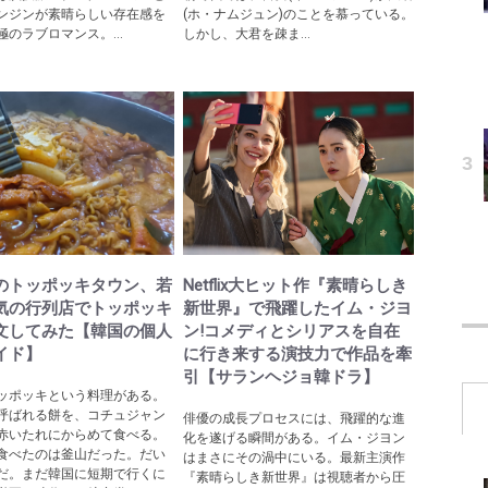
ンジンが素晴らしい存在感を
(ホ・ナムジュン)のことを慕っている。
のラブロマンス。...
しかし、大君を疎ま...
のトッポッキタウン、若
Netflix大ヒット作『素晴らしき
気の行列店でトッポッキ
新世界』で飛躍したイム・ジヨ
文してみた【韓国の個人
ン!コメディとシリアスを自在
イド】
に行き来する演技力で作品を牽
引【サランヘジョ韓ドラ】
ッポッキという料理がある。
呼ばれる餅を、コチュジャン
俳優の成長プロセスには、飛躍的な進
赤いたれにからめて食べる。
化を遂げる瞬間がある。イム・ジヨン
食べたのは釜山だった。だい
はまさにその渦中にいる。最新主演作
だ。まだ韓国に短期で行くに
『素晴らしき新世界』は視聴者から圧