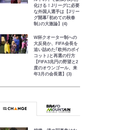
化ける！Jリーグに必要
な外国人選手は【Jリー
グ開幕｢初めての秋春
制｣の大激論】(4)
W杯クオーター制への
大反発か、FIFA会長を
追い詰めた｢欧州のボイ
コット｣と再選の行方
【FIFA3兆円の野望と2
度のオウンゴール、来
年3月の会長選】(3)
空の轍と大地の雲と 第
1回
第3回 出版までの道の
り・その2