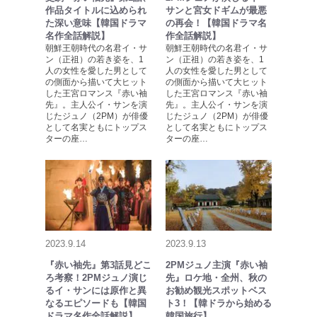
作品タイトルに込められ
サンと宮女ドギムが最悪
た深い意味【韓国ドラマ
の再会！【韓国ドラマ名
名作全話解説】
作全話解説】
朝鮮王朝時代の名君イ・サ
朝鮮王朝時代の名君イ・サ
ン（正祖）の若き姿を、1
ン（正祖）の若き姿を、1
人の女性を愛した男として
人の女性を愛した男として
の側面から描いて大ヒット
の側面から描いて大ヒット
した王宮ロマンス『赤い袖
した王宮ロマンス『赤い袖
先』。主人公イ・サンを演
先』。主人公イ・サンを演
じたジュノ（2PM）が俳優
じたジュノ（2PM）が俳優
として名実ともにトップス
として名実ともにトップス
ターの座…
ターの座…
2023.9.14
2023.9.13
『赤い袖先』第3話見どこ
2PMジュノ主演『赤い袖
ろ考察！2PMジュノ演じ
先』ロケ地・全州、秋の
るイ・サンには原作と異
お勧め観光スポットベス
なるエピソードも【韓国
ト3！【韓ドラから始める
ドラマ名作全話解説】
韓国旅行】