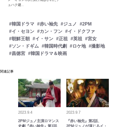
ュハク建...
#韓国ドラマ
#赤い袖先
#ジュノ
#2PM
#イ・セヨン
#カン・フン
#イ・ドクファ
#朝鮮王朝
#イ・サン
#正祖
#英祖
#宮女
#ソン・ドギム
#韓国時代劇
#ロケ地
#撮影地
#昌徳宮
#韓国ドラマ＆映画
関連記事
2023.9.4
2023.9.7
2PMジュノ主演ロマンス
『赤い袖先』第2話、
史劇『赤い袖先』第1話、
2PMジュノが演じるイ・