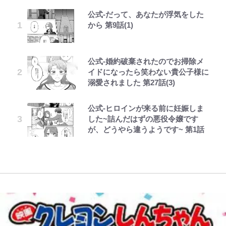
公式-だって、あなたが浮気をした
｢お土産最高すぎ笑｣｢どうやって入
ファミマと『VIVANT』第2シーズ
錦織一清の写真集はなぜ私服なの
「危ない」「やめて」第1子妊娠中
荒々しい「火山帯」の一端にいるこ
でっかい男になりたいゾ
空の轍と大地の雲と 第1回
から 第9話(1)
手？｣ブライトン帰還の三笘薫、同
ンのコラボがスタート！ “別班饅
か…高級ブランドをやめ等身大の自
の田中みな実、ゴリゴリヒール着用
とを体感！ 登頂約10分でも大迫力
僚に“ポケカ”をプレゼント！｢薫の
頭”や限定グッズ登場にファン感激
分を表現する現在「ちゃんとおじい
に心配の声…ザックリ衣装にも意見
「吾妻小富士」火口を1周する「1
笑顔見れてよかった｣｢大喜びのリ
「これは買うしかない！」
ちゃんに」
続々
時間半ハイキング」パノラマ絶景レ
ュテル可愛すぎ｣
ポ【福島県福島市】
公式-婚約破棄されたのでお掃除メ
浅草は日本の心だゾ
第3回 出版までの道のり・その2
『ONE PIECE』今後の展開に絡ん
誹謗中傷も「『そうせざるを得ない
千葉雄大、ほっそりイケメン近影に
イドになったら笑わない貴公子様に
浦和と千葉の首をかしげる主力放
できそうな「意味深な表紙連載」
事情』がある」…山尾志桜里が
「顔パンパンだったのに」反響 視
アユは「怒らせて掛ける」魚だっ
溺愛されました 第27話(3)
出、柏リカルドの下で新加入2人が
「神」エネルの月での展開に、元王
SNSのバッシングにも向き合う理
聴者が想った激変の納得理由
た！ ルアーを追わせて釣りあげる
化ける！Jリーグに必要な外国人選
下七武海の謎めいた過去も…
由と独自メンタル術
「アユイング」のオリジナリティ＆
公式-ヒロインが来る前に妊娠しま
ボンジュールでポンジュースだゾ
レビュー『仮面家族』悠木シュン・
手は【Jリーグ開幕｢初めての秋春
おもしろさを知る
オダウエダ植田、「2年半で56kg
した~詰んだはずの悪役令嬢です
著
制｣の大激論】(4)
「自分の絵ごと、このジャンルはそ
元衆院議員・山尾志桜里が語る誹謗
増」130㎏ボディに驚きと心配 過
が、どうやら違うようです~ 第1話
ろそろ終わりかな」江口寿史が炎上
中傷動画…「計り知れない」切り抜
やってはいけない！「キャンプツー
去の「めちゃ美人」写真も再び
W杯クオーター制への大反発か、
を経て樋口毅宏に語ったこと
き落選運動の影響と今語る「保育園
リング」での「NGパッキング」7
FIFA会長を追い詰めた｢欧州のボイ
落ちた日本死ね」
選！ 安全＆快適につながる「荷物
コット｣と再選の行方【FIFA3兆円
の順序や位置」積載のコツとは？
の野望と2度のオウンゴール、来年
「実体験レポ」
3月の会長選】(3)