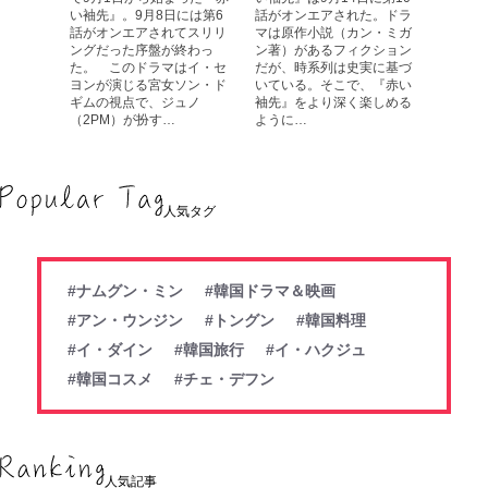
い袖先』。9月8日には第6
話がオンエアされた。ドラ
話がオンエアされてスリリ
マは原作小説（カン・ミガ
ングだった序盤が終わっ
ン著）があるフィクション
た。 このドラマはイ・セ
だが、時系列は史実に基づ
ヨンが演じる宮女ソン・ド
いている。そこで、『赤い
ギムの視点で、ジュノ
袖先』をより深く楽しめる
（2PM）が扮す…
ように…
人気タグ
#ナムグン・ミン
#韓国ドラマ＆映画
#アン・ウンジン
#トングン
#韓国料理
#イ・ダイン
#韓国旅行
#イ・ハクジュ
#韓国コスメ
#チェ・デフン
人気記事