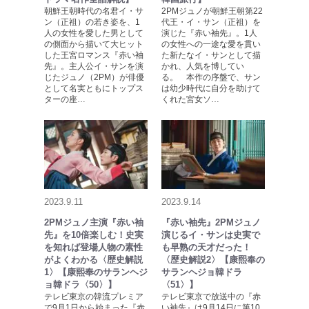
朝鮮王朝時代の名君イ・サ
2PMジュノが朝鮮王朝第22
ン（正祖）の若き姿を、1
代王・イ・サン（正祖）を
人の女性を愛した男として
演じた『赤い袖先』。1人
の側面から描いて大ヒット
の女性への一途な愛を貫い
した王宮ロマンス『赤い袖
た新たなイ・サンとして描
先』。主人公イ・サンを演
かれ、人気を博してい
じたジュノ（2PM）が俳優
る。 本作の序盤で、サン
として名実ともにトップス
は幼少時代に自分を助けて
ターの座…
くれた宮女ソ…
2023.9.11
2023.9.14
2PMジュノ主演『赤い袖
『赤い袖先』2PMジュノ
先』を10倍楽しむ！史実
演じるイ・サンは史実で
を知れば登場人物の素性
も早熟の天才だった！
がよくわかる〈歴史解説
〈歴史解説2〉【康熙奉の
1〉【康熙奉のサランヘジ
サランヘジョ韓ドラ
ョ韓ドラ〈50〉】
〈51〉】
テレビ東京の韓流プレミア
テレビ東京で放送中の『赤
で9月1日から始まった『赤
い袖先』は9月14日に第10