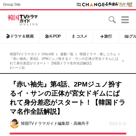
Group Site
🎬
ドラマ & 映画
🎤
K-POP
💄
コスメ
✈️
旅行
🍱
グ
韓国TVドラマガイド ONLINE
連載一覧
韓国ドラマ・推しコラム
『赤い袖先』第4話、2PMジュノ扮するイ・サンの正体が宮女ドギムにば
れて身分差恋がスタート！【韓国ドラマ名作全話解説】
2ページ目
『赤い袖先』第4話、2PMジュノ扮す
るイ・サンの正体が宮女ドギムにば
れて身分差恋がスタート！【韓国ドラ
マ名作全話解説】
韓国TVドラマガイド編集部・高橋尚子
2023.9.15