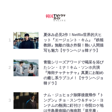
夏休み必見2作！Netflix世界的大ヒ
ット『エージェント・キム』『鉄槌
教師』無敵の強さ炸裂！熱い人間描
写も魅力【サランヘジョ韓ドラ】
青龍シリーズアワードで喝采を浴び
たシン・ミナ！キム・ソンホ共演
『海街チャチャチャ』真夏にお勧め
の癒し系ラブコメ！【サランヘジョ
韓ドラ】
ナム・ジュヒョク除隊後復帰作『ト
ングン』チョ・スンウ＆チャン・ヨ
ンナムの熱演に釘付け！寺院ロケ地
は半島最南端の海南郡「道卒庵」