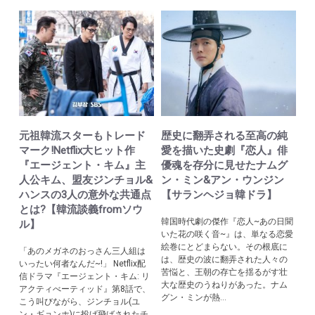
元祖韓流スターもトレード
歴史に翻弄される至高の純
マーク!Netflix大ヒット作
愛を描いた史劇『恋人』俳
『エージェント・キム』主
優魂を存分に見せたナムグ
人公キム、盟友ジンチョル&
ン・ミン&アン・ウンジン
ハンスの3人の意外な共通点
【サランヘジョ韓ドラ】
とは?【韓流談義fromソウ
韓国時代劇の傑作『恋人~あの日聞
ル】
いた花の咲く音~』は、単なる恋愛
絵巻にとどまらない。その根底に
「あのメガネのおっさん三人組は
は、歴史の波に翻弄された人々の
いったい何者なんだ~!」 Netflix配
苦悩と、王朝の存亡を揺るがす壮
信ドラマ『エージェント・キム: リ
大な歴史のうねりがあった。ナム
アクティべーティッド』第8話で、
グン・ミンが熱...
こう叫びながら、ジンチョル(ユ
ン・ギョンホ)に投げ飛ばされたチ