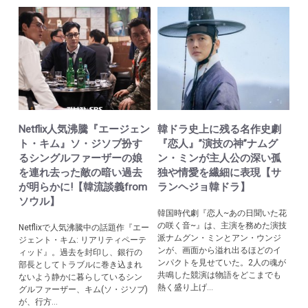
Netflix人気沸騰『エージェン
韓ドラ史上に残る名作史劇
ト・キム』ソ・ジソブ扮す
『恋人』”演技の神”ナムグ
るシングルファーザーの娘
ン・ミンが主人公の深い孤
を連れ去った敵の暗い過去
独や情愛を繊細に表現【サ
が明らかに!【韓流談義from
ランヘジョ韓ドラ】
ソウル】
韓国時代劇『恋人~あの日聞いた花
の咲く音~』は、主演を務めた演技
Netflixで人気沸騰中の話題作『エー
派ナムグン・ミンとアン・ウンジ
ジェント・キム: リアリティペーテ
ンが、画面から溢れ出るほどのイ
ィッド』。過去を封印し、銀行の
ンパクトを見せていた。2人の魂が
部長としてトラブルに巻き込まれ
共鳴した競演は物語をどこまでも
ないよう静かに暮らしているシン
熱く盛り上げ...
グルファーザー、キム(ソ・ジソブ)
が、行方...