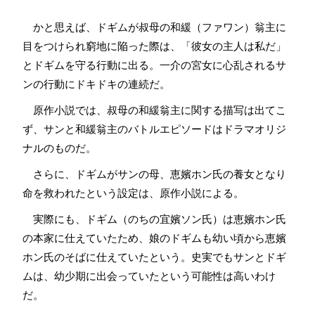
かと思えば、ドギムが叔母の和緩（ファワン）翁主に
目をつけられ窮地に陥った際は、「彼女の主人は私だ」
とドギムを守る行動に出る。一介の宮女に心乱されるサ
ンの行動にドキドキの連続だ。
原作小説では、叔母の和緩翁主に関する描写は出てこ
ず、サンと和緩翁主のバトルエピソードはドラマオリジ
ナルのものだ。
さらに、ドギムがサンの母、恵嬪ホン氏の養女となり
命を救われたという設定は、原作小説による。
実際にも、ドギム（のちの宜嬪ソン氏）は恵嬪ホン氏
の本家に仕えていたため、娘のドギムも幼い頃から恵嬪
ホン氏のそばに仕えていたという。史実でもサンとドギ
ムは、幼少期に出会っていたという可能性は高いわけ
だ。