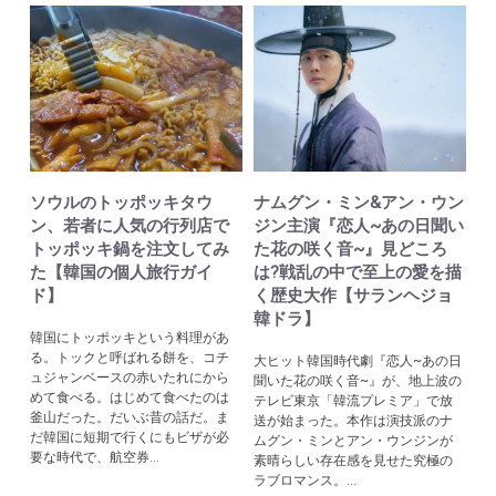
ソウルのトッポッキタウ
ナムグン・ミン&アン・ウン
ン、若者に人気の行列店で
ジン主演『恋人~あの日聞い
トッポッキ鍋を注文してみ
た花の咲く音~』見どころ
た【韓国の個人旅行ガイ
は?戦乱の中で至上の愛を描
ド】
く歴史大作【サランヘジョ
韓ドラ】
韓国にトッポッキという料理があ
る。トックと呼ばれる餅を、コチ
大ヒット韓国時代劇『恋人~あの日
ュジャンベースの赤いたれにから
聞いた花の咲く音~』が、地上波の
めて食べる。はじめて食べたのは
テレビ東京「韓流プレミア」で放
釜山だった。だいぶ昔の話だ。ま
送が始まった。本作は演技派のナ
だ韓国に短期で行くにもビザが必
ムグン・ミンとアン・ウンジンが
要な時代で、航空券...
素晴らしい存在感を見せた究極の
ラブロマンス。...